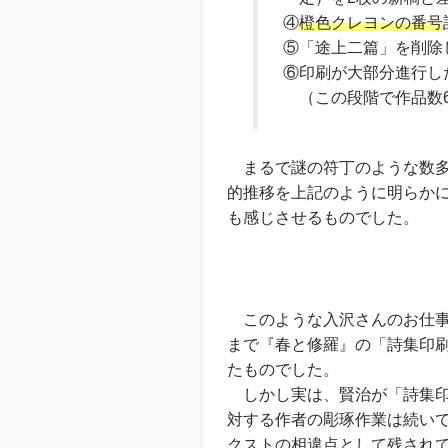
④
橙色クレヨンの番号
⑤「途上二篇」を削除
⑥印刷が大部分進行し
（この段階で作品数
まるで謎の符丁のような数多
的推移を上記のように明らか
も感じさせるものでした。
このような入沢さんのお仕事
まで『春と修羅』の「詩集印
たものでした。
しかし実は、賢治が「詩集印
対する作者の彫琢作業は続い
クストの相違点として残され