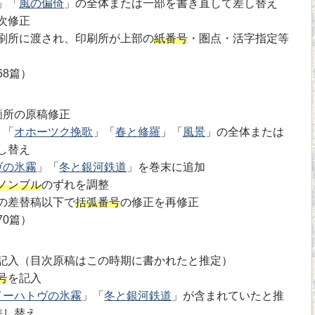
」「
風の偏倚
」の全体または一部を書き直して差し替え
次修正
刷所に渡され、印刷所が上部の
紙番号
・圏点・活字指定等
68篇）
箇所の原稿修正
」「
オホーツク挽歌
」「
春と修羅
」「
風景
」の全体または
し替え
ヴの氷霧
」「
冬と銀河鉄道
」を巻末に追加
ノンブル
のずれを調整
の差替稿以下で
括弧番号
の修正を再修正
70篇）
記入（目次原稿はこの時期に書かれたと推定）
号
を記入
イーハトヴの氷霧
」「
冬と銀河鉄道
」が含まれていたと推
差し替え