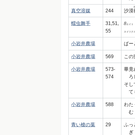
真空溶媒
244
沙漠
蠕虫舞手
31,51,
8
エイト
55
スイツク
小岩井農場
ぱー
小岩井農場
569
この
小岩井農場
573-
畢竟
574
ろ
そし
て
小岩井農場
588
わた
む
青い槍の葉
29
ふっ
ぎ