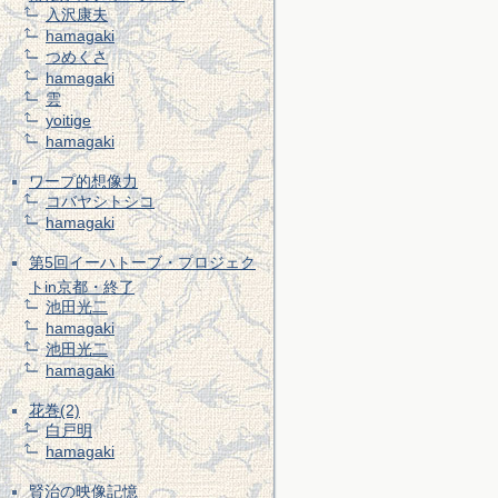
入沢康夫
hamagaki
つめくさ
hamagaki
雲
yoitige
hamagaki
ワープ的想像力
コバヤシトシコ
hamagaki
第5回イーハトーブ・プロジェク
トin京都・終了
池田光二
hamagaki
池田光二
hamagaki
花巻(2)
白戸明
hamagaki
賢治の映像記憶