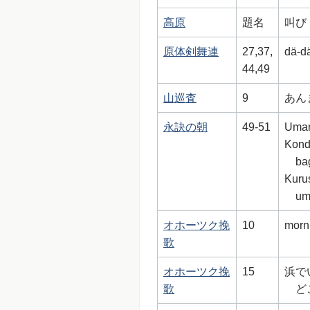
高原
題名
叫び
原体剣舞連
27,37,
dä-d
44,49
山巡査
9
あん
永訣の朝
49-51
Umar
Kond
ba
Kuru
um
オホーツク挽
10
morn
歌
オホーツク挽
15
浜で
歌
ど