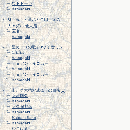
ワドドーン
hamagaki
身も魂も～賢治と金田一家の
人々(3)～他人篇
匿名
hamagaki
「星めぐりの歌」 by 初音ミク
ばばば
hamagaki
アヨアン・イゴカー
hamagaki
アヨアン・イゴカー
hamagaki
「山川草木悉皆成仏」の由来(1)
大垣国久
hamagaki
大久保邦彦
hamagaki
Satoshi Saito
hamagaki
ひこばえ