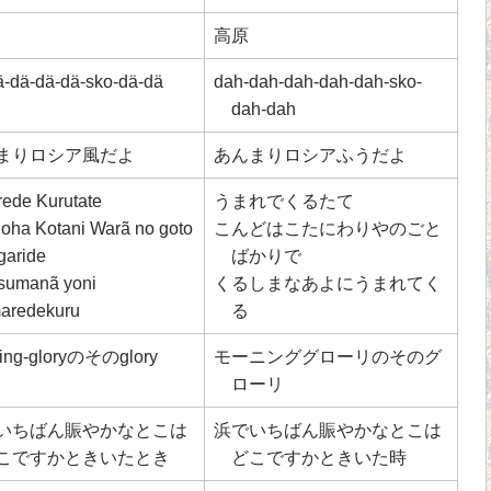
高原
ä-dä-dä-dä-sko-dä-dä
dah-dah-dah-dah-dah-sko-
dah-dah
まりロシア風だよ
あんまりロシアふうだよ
ede Kurutate
うまれでくるたて
oha Kotani Warã no goto
こんどはこたにわりやのごと
garide
ばかりで
sumanã yoni
くるしまなあよにうまれてく
aredekuru
る
ing-gloryのそのglory
モーニンググローリのそのグ
ローリ
いちばん賑やかなとこは
浜でいちばん賑やかなとこは
こですかときいたとき
どこですかときいた時