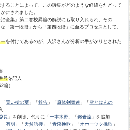
読することによって、この詩集がどのような経緯をたどって
らかにされました。
治全集』第二巻校異篇の解説にも取り入れられ、その
のような「第一段階」から「第四段階」に至るプロセスとして、
カー
を付けてあるのが、入沢さんが分析の手がかりとされた
書
番号
を記入
62篇）
」「
青い槍の葉
」「
報告
」「
原体剣舞連
」「
雲とはんの
入
委員
」を削除、代りに「
一本木野
」「
鎔岩流
」を追加
」「
有明
」「
天然誘接
」「
青森挽歌
」「
オホーツク挽歌
」