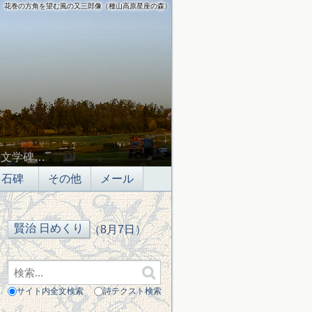
花巻の方角を望む風の又三郎像（種山高原星座の森）
の文学碑…
石碑
その他
メール
（8月7日）
サイト内全文検索
詩テクスト検索