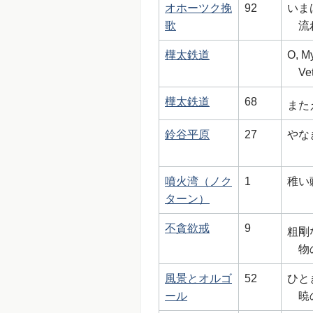
オホーツク挽
92
いま
歌
流
樺太鉄道
O, My
Ve
樺太鉄道
68
また
鈴谷平原
27
やな
噴火湾（ノク
1
稚い
ターン）
不貪欲戒
9
粗剛
物
風景とオルゴ
52
ひと
ール
暁