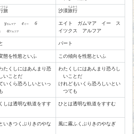
かうりよ
りよかう
行旅
沙漠
旅行
γ
e
6
エイト ガムマア イー ス
ガムマア
イー
α
イツクス アルフア
ス
アルフア
と
パート
変態を性慾といふ
この傾向を性慾といふ
わたくしにはあんまり恐
わたくしにはあんまり恐ろし
しいことだ
いことだ
ていくら恐ろしいといっ
けれどもいくら恐ろしいとい
も
つても
くしは透明な軌道をすす
ひとは透明な軌道をすすむ
といきつくぶりきのやな
風に霧ふくぶりきのやなぎ