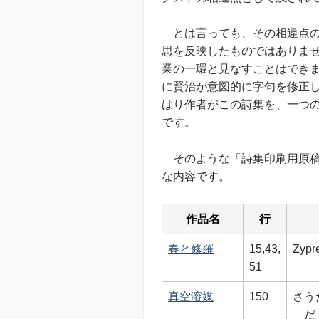
とは言っても、その相違点の
思を反映したものではありま
業の一環と見なすことはでき
に賢治が意図的に字句を修正
はり作者がこの詩集を、一つ
です。
そのような「詩集印刷用原稿
な内容です。
作品名
行
春と修羅
15,43,
Zypr
51
真空溶媒
150
さう
だ