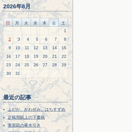
2026年8月
日
月
火
水
木
金
土
1
2
3
4
5
6
7
8
9
10
11
12
13
14
15
16
17
18
19
20
21
22
23
24
25
26
27
28
29
30
31
最近の記事
よだか、かわせみ、はちすずめ
定稿用紙上の下書稿
実習田の夜水引き