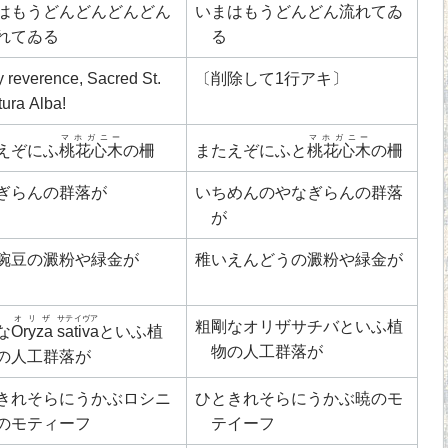
はもうどんどんどんどん
いまはもうどんどん流れてゐ
れてゐる
る
 reverence, Sacred St.
〔削除して1行アキ〕
tura Alba!
マホガニー
マホガニー
えぞにふ
桃花心木
の柵
またえぞにふと
桃花心木
の柵
ぎらんの群落が
いちめんのやなぎらんの群落
が
豌豆の澱粉や緑金が
稚いえんどうの澱粉や緑金が
オリザ
サテイヴア
粗剛なオリザサチバといふ植
な
Oryza
sativa
といふ植
物の人工群落が
の人工群落が
きれそらにうかぶロシニ
ひときれそらにうかぶ暁のモ
のモティーフ
テイーフ