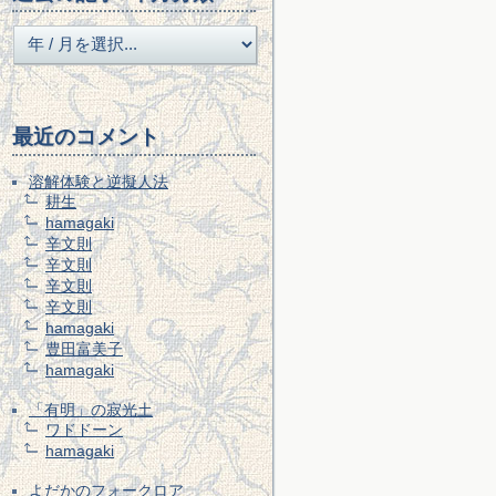
最近のコメント
溶解体験と逆擬人法
耕生
hamagaki
辛文則
辛文則
辛文則
辛文則
hamagaki
豊田富美子
hamagaki
「有明」の寂光土
ワドドーン
hamagaki
よだかのフォークロア