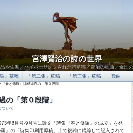
宮澤賢治の詩の世界
作品や生涯／ハイパーリンクされた詩草稿／賢治の歌曲／全国
羅』草稿
「第二集」草稿
「第三集」草稿
歌曲
> 『春と修羅』編成経過の「第０段階」
過の「第０段階」
について
∮∬
73年8月号-9月号に論文「詩集『春と修羅』の成立」を発
修羅』の「詩集印刷用原稿」上で複雑に錯綜して記入されて