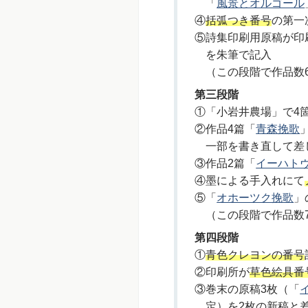
「
風景とオルゴール
④
括弧つき番号
の第一
⑤詩集印刷用原稿が印
を朱筆で記入
（この段階で作品数
第三段階
①「小岩井農場」で4
②作品4篇「
青森挽歌
一部を書き直して差
③作品2篇「
イーハト
④墨による手入れにて
⑤「
オホーツク挽歌
」
（この段階で作品数
第四段階
①
青色クレヨンの番号
②印刷所が
草色絵具番
③巻末の原稿3枚（「
定）を2枚の新稿と