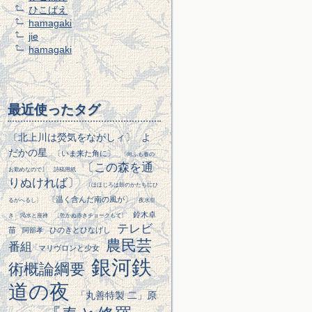
ひこばえ
hamagaki
jie
hamagaki
最近使ったタグ
〔北上川は熒気をながしィ〕
よ
だかの星
〔いま来た角に〕
〔向ふも春の
〔この森を通
お勤めなので〕
詩稿用紙
りぬければ〕
〔ほほじろは鼓のかたちにひ
〔温く含んだ南の風が〕
るがへるし〕
夜水引
鈴木卓
き
渇水と座禅
〔乾かぬ赤きチョークもて〕
テレビ
苗
ひのきとひなげし
阿部孝
農民芸
番組
マリヴロンと少女
銀河鉄
術概論綱要
道の夜
「丸善特製 二」原