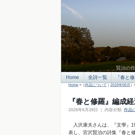
賢治の
Home
全詩一覧
『春と修
Home
>［
作品について
｜
2026年06月
］
『春と修羅』編成経
2026年6月28日
｜
内容分類:
作品
入沢康夫さんは、『文學』19
表し、宮沢賢治の詩集『春と