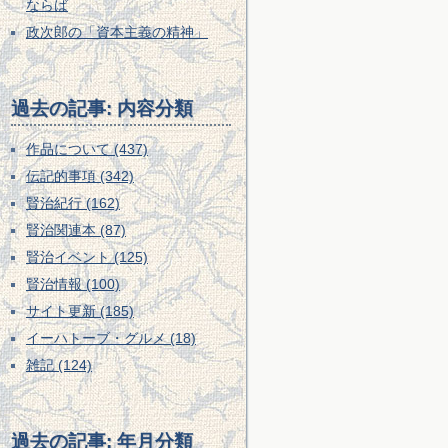
ならば
政次郎の「資本主義の精神」
過去の記事: 内容分類
作品について (437)
伝記的事項 (342)
賢治紀行 (162)
賢治関連本 (87)
賢治イベント (125)
賢治情報 (100)
サイト更新 (185)
イーハトーブ・グルメ (18)
雑記 (124)
過去の記事: 年月分類