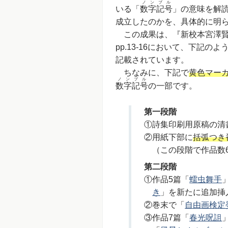
ノンブル
いる「
数字記号
」の意味を解
成立したのかを、具体的に明
この成果は、『新校本宮澤賢
pp.13-16において、下記
記載されています。
ちなみに、下記で
黄色マー
ノンブル
数字記号
の一部です。
第一段階
①詩集印刷用原稿の清
②用紙下部に
括弧つき
（この段階で作品数
第二段階
①作品5篇「
蠕虫舞手
き
」を新たに追加挿
②巻末で「
自由画検定
③作品7篇「
春光呪詛