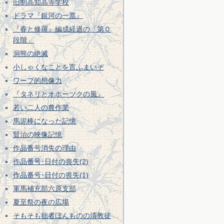
旧制高知高等学校
ドラマ『銀河の一票』
『春と修羅』編成経過の「第０
段階」
洞熊の絶滅
小しゃくなことを言ふまいぞ
ワープ的想像力
『タネリとオホーツクの風』
若い二人の農作業
馬泥棒になった記憶
賢治の映像記憶
作品番号消失の理由
作品番号･日付の喪失(2)
作品番号･日付の喪失(1)
軍馬補充部六原支部
夏至祭の夜の広場
そもそも拙者ほんものの清教徒