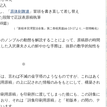
記入
し、「
原体剣舞連
」冒頭を書き直して差し替え
た段階で正誤表原稿執筆
69篇）
（『新校本宮澤賢治全集』第二巻校異篇pp.13-17より, 一部簡略化）
のノンブルの動態を解読することによって、原稿群の時間
にした入沢康夫さんの鮮やかな手際は、抜群の数学的知性を
※
は、言わば不滅の金字塔のようなものですが、これはあく
刷用原稿」の上に記された情報のみをもとにして、構築され
刷用原稿」を印刷所に渡してしまった後にも、この詩集に
ており、それは「詩集印刷用原稿」と「初版本」の間の、テ
ています。