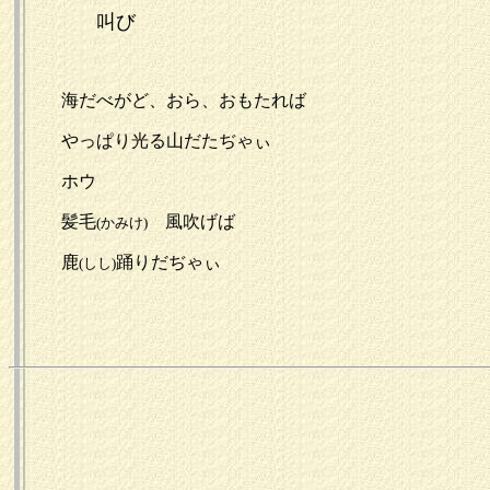
叫び
海だべがど、おら、おもたれば
やっぱり光る山だたぢゃぃ
ホウ
髪毛
風吹げば
(かみけ)
鹿
踊りだぢゃぃ
(しし)