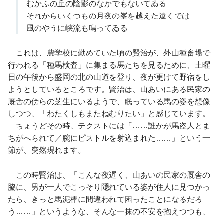
むかふの丘の陰影のなかでもないてゐる
それからいくつもの月夜の峯を越えた遠くでは
風のやうに峡流も鳴ってゐる
これは、農学校に勤めていた頃の賢治が、外山種畜場で
行われる「種馬検査」に集まる馬たちを見るために、土曜
日の午後から盛岡の北の山道を登り、夜が更けて野宿をし
ようとしているところです。賢治は、山あいにある民家の
厩舎の傍らの芝生にいるようで、眠っている馬の姿を想像
しつつ、「わたくしもまたねむりたい」と感じています。
ちょうどその時、テクストには「……誰かが馬盗人とま
ちがへられて／腕にピストルを射込まれた……」という一
節が、突然現れます。
この時賢治は、「こんな夜遅く、山あいの民家の厩舎の
脇に、男が一人でこっそり隠れている姿が住人に見つかっ
たら、きっと馬泥棒に間違われて困ったことになるだろ
う……」というような、そんな一抹の不安を抱えつつも、