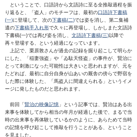
ということで、口語詩から文語詩に至る全推敲過程を振
り返ると、「盗人」のモチーフは、最初の
口語詩下書稿
(一)
に登場して、次の
下書稿(二)
では姿を消し、第二集補
遺の
下書稿手入れ形
で久々に再登場し、しかしまた文語詩
下書稿(一)では再び姿を消し、
文語詩下書稿(三)
以降で
再々登場する、という経過になっています。
上記で、栗原敦さんが過去の記録を掘り起こして明らか
にした、「稲妻強盗」や「ゐ駄天怪盗」の事件が、賢治に
とって刺激になった可能性は大きいと思われますが、元を
たどれば、最初に自分自身が山あいの厩舎の傍らで野宿を
した際に体験した、「馬盗人に間違えられる」というイメ
ージに発したものだと思われます。
前回「
賢治の映像記憶
」という記事では、賢治はある出
来事を体験してから相当の年月が経過した後で、まるで当
時の出来事を再体験しているかのように、あらためて当時
の記憶を呼び起こして推敲を行うことがある、ということ
を見ました。