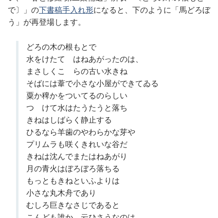
で〕」の
下書稿手入れ形
になると、下のように「馬どろぼ
う」が再登場します。
どろの木の根もとで
水をけたてゝはねあがったのは、
まさしくこゝらの古い水きね
そばには葦で小さな小屋ができてゐる
粟か稗かをついてるのらしい
つゞけて水はたうたうと落ち
きねはしばらく静止する
ひるなら羊歯のやわらかな芽や
プリムラも咲くきれいな谷だ
きねは沈んでまたはねあがり
月の青火はぼろぼろ落ちる
もっともきねといふよりは
小さな丸木舟であり
むしろ巨きなさじであると
こんども誰かゞ云ひさうなのは