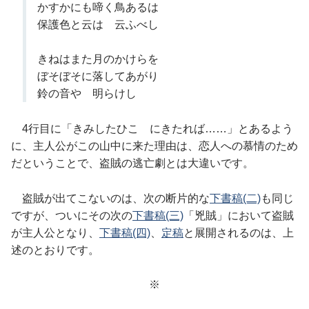
かすかにも啼く鳥あるは
保護色と云はゞ云ふべし
きねはまた月のかけらを
ぼそぼそに落してあがり
鈴の音やゝ明らけし
4行目に「きみしたひこゝにきたれば……」とあるよう
に、主人公がこの山中に来た理由は、恋人への慕情のため
だということで、盗賊の逃亡劇とは大違いです。
盗賊が出てこないのは、次の断片的な
下書稿(二)
も同じ
ですが、ついにその次の
下書稿(三)
「兇賊」において盗賊
が主人公となり、
下書稿(四)
、
定稿
と展開されるのは、上
述のとおりです。
※