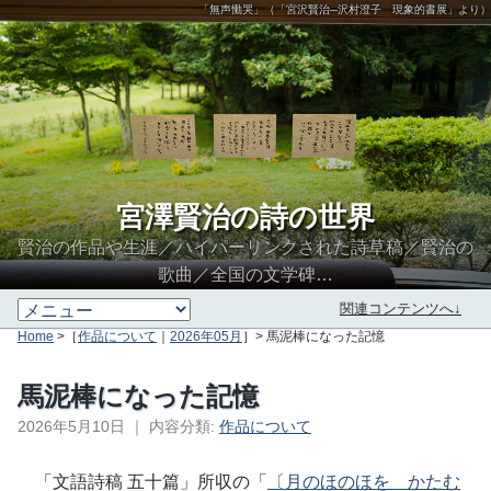
「無声慟哭」（「宮沢賢治─沢村澄子 現象的書展」より）
宮澤賢治の詩の世界
賢治の作品や生涯／ハイパーリンクされた詩草稿／賢治の
歌曲／全国の文学碑…
関連コンテンツへ↓
Home
>［
作品について
｜
2026年05月
］> 馬泥棒になった記憶
馬泥棒になった記憶
2026年5月10日
｜
内容分類:
作品について
∮∬
「文語詩稿 五十篇」所収の「
〔月のほのほを かたむ