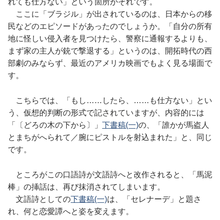
れても仕方ない」という箇所がそれです。
ここに「ブラジル」が出されているのは、日本からの移
民などのエピソードがあったのでしょうか。「自分の所有
地に怪しい侵入者を見つけたら、警察に通報するよりも、
まず家の主人が銃で撃退する」というのは、開拓時代の西
部劇のみならず、最近のアメリカ映画でもよく見る場面で
す。
こちらでは、「もし……したら、……も仕方ない」とい
う、仮想的判断の形式で記されていますが、内容的には
「〔どろの木の下から〕」
下書稿(一)
の、「誰かが馬盗人
とまちがへられて／腕にピストルを射込まれた」と、同じ
です。
ところがこの口語詩が文語詩へと改作されると、「馬泥
棒」の挿話は、再び抹消されてしまいます。
文語詩としての
下書稿(一)
は、「セレナーデ」と題さ
れ、何と恋愛譚へと姿を変えます。