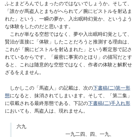
ふとまどろんでしまったのではないでしょうか。そして、
「誰かが馬盗人とまちがへられて／腕にピストルを射込ま
れた」という、一瞬の夢か、入出眠時幻覚か、というよう
な体験をしたのだと思います。
これが単なる空想ではなく、夢や入出眠時幻覚として、
賢治が直接に「体験」したことだろうと推測する理由は、
これが「腕にピストルを射込まれた」という断定形で記さ
れているからです。「厳密に事実のとほり」の描写だとす
ると、これは随意的な空想ではなく、作者の体験と解釈せ
ざるをえません。
しかしこの「馬盗人」の記載は、次の
下書稿(二)第一形
態
になると、抹消されてしまいます。そして、「第二集」
に収載される最終形態である、下記の
下書稿(二)手入れ形
においても、馬盗人は、現れません。
六九
一九二四、四、一九、