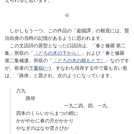
えられると思います。
※
しかしもう一つ、この作品の「盗賊譚」の根底には、賢
治自身の当時の記憶があるように思われます。
この文語詩の原型となった口語詩は、「春と修羅 第二
集」所収の「
〔どろの木の下から〕
」および「春と修羅
第二集補遺」所収の「
〔どろの木の根もとで〕
」なのです
が、前者の
下書稿(一)
、すなわち現存する中で最も古い形
は、「路傍」と題され、次のようになっています。
六九
路傍
一九二四、四、一九、
四本のくらいからまつの梢に
かがやかに春の月がかかり
やなぎのはなや雲さびが