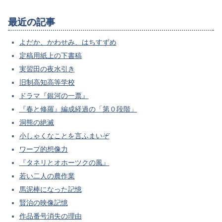
最近の記事
よだか、かわせみ、はちすずめ
定稿用紙上の下書稿
実習田の夜水引き
旧制高知高等学校
ドラマ『銀河の一票』
『春と修羅』編成経過の「第０段階」
洞熊の絶滅
小しゃくなことを言ふまいぞ
ワープ的想像力
『タネリとオホーツクの風』
若い二人の農作業
馬泥棒になった記憶
賢治の映像記憶
作品番号消失の理由