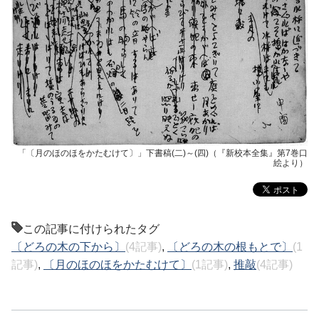
「〔月のほのほをかたむけて〕」下書稿(二)～(四)（『新校本全集』第7巻口
絵より）
この記事に付けられたタグ
〔どろの木の下から〕
(4記事)
,
〔どろの木の根もとで〕
(1
記事)
,
〔月のほのほをかたむけて〕
(1記事)
,
推敲
(4記事)