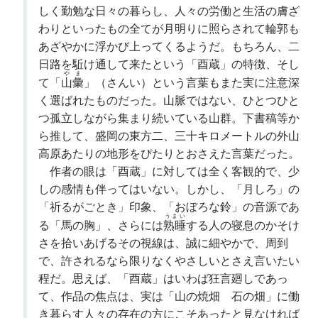
しく勤勉な日々の暮らし、人々の労働と生活の膚ざ
わりといったもの全てが月明りに照らされて輪郭も
あざやかに浮かび上ってくるようだ。もちろん、二
日路を駈け通して来たという「酉蔵」の特徴、そし
やま
て「
山彙
」（さんい）という言葉もまた実に注意深
く選ばれたものだった。山脈ではない、ひとつひと
つ孤立しながら集まり続いている山群。下書稿等か
ら推して、盛岡の東方二、三十キロメートルの外山
高原あたりの地形をぴたりとおさえた言葉だった。
作者の眼は「酉蔵」に対しては全く客観的で、少
しの感情も伴ってはいない。しかし、「月しろ」の
「祈るがごとき」印象、「おぼろな鈴」の音源であ
うまい
る「馬の胸」、さらには
熟睡
する人の寝息のかそけ
さを拾いあげるその視線は、誠に細やかで、周到
で、許されるなら限りなくやさしいとさえ言いたい
程だ。思えば、「酉蔵」はいわば狂言廻しであっ
て、作品の焦点は、実は「山の焼畑 石の畑」に働
き暮らす人々の存在の方にこそあったと見なければ