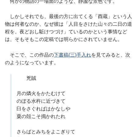
何かの物語の一場面のような、静謐な景色です。
しかしそれでも、最後の方に出てくる「酉蔵」という人
物は何者なのか、なぜ彼は「人目をさけた山々の二日の道
程を、夜どおし駈けつづけ」ているのかという事情など
は、そもそもこの定稿では明らかにされていません。
そこで、この作品の
下書稿(三)手入れ
を見てみると、次
のようになっています。
兇賊
月の燐火をかたむけて
のぼる水杵に近づきて
臼をさぐればはかなしや
粟の殻こそ搗かれたれ
さらばとみちをよこぎりて