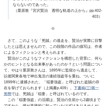
ならないのであった。
（栗原敦『宮沢賢治 透明な軌道の上から』pp.402-
403）
※
さて、このような「兇賊」の逃走を、賢治が実際に目撃
したとは思えませんので、この段階の作品の描写は、作者
によるフィクションと考えられます。
賢治がこのようなフィクションを構想した背景に、何ら
かのヒントとなる出来事があったのか？という問題につい
て、やはり栗原敦さんは、1895年に監獄から逃走して、
以後関東各地で神出鬼没の連続強盗等を重ね、ついに
1899年に逮捕された、「稲妻強盗」と呼ばれた盗賊の存
在を挙げておられます（上掲書p.409）。
下書稿(三)第一
形態
では、兇賊は「稲妻」と呼ばれているのです。
この「稲妻強盗」の活躍は、賢治の生前から2歳頃まで
ですから、彼が直接的に知っていたはずはありませんが、