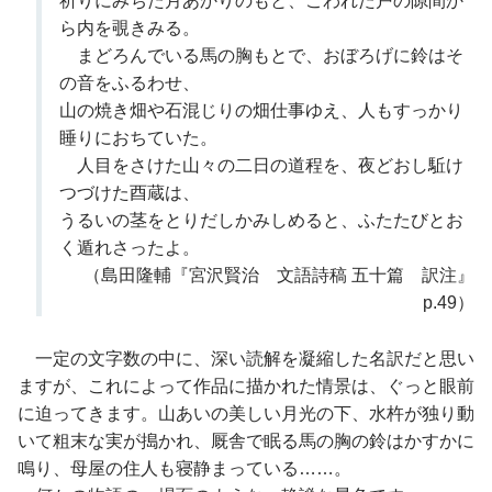
祈りにみちた月あかりのもと、こわれた戸の隙間か
ら内を覗きみる。
まどろんでいる馬の胸もとで、おぼろげに鈴はそ
の音をふるわせ、
山の焼き畑や石混じりの畑仕事ゆえ、人もすっかり
睡りにおちていた。
人目をさけた山々の二日の道程を、夜どおし駈け
つづけた酉蔵は、
うるいの茎をとりだしかみしめると、ふたたびとお
く遁れさったよ。
（島田隆輔『宮沢賢治 文語詩稿 五十篇 訳注』
p.49）
一定の文字数の中に、深い読解を凝縮した名訳だと思い
ますが、これによって作品に描かれた情景は、ぐっと眼前
に迫ってきます。山あいの美しい月光の下、水杵が独り動
いて粗末な実が搗かれ、厩舎で眠る馬の胸の鈴はかすかに
鳴り、母屋の住人も寝静まっている……。