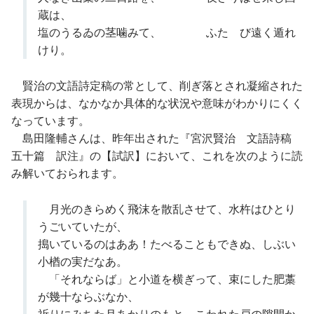
蔵は、
塩のうるゐの茎噛みて、 ふたゝび遠く遁れ
けり。
賢治の文語詩定稿の常として、削ぎ落とされ凝縮された
表現からは、なかなか具体的な状況や意味がわかりにくく
なっています。
島田隆輔さんは、昨年出された『宮沢賢治 文語詩稿
五十篇 訳注』の【試訳】において、これを次のように読
み解いておられます。
月光のきらめく飛沫を散乱させて、水杵はひとり
うごいていたが、
搗いているのはああ！たべることもできぬ、しぶい
小楢の実だなあ。
「それならば」と小道を横ぎって、束にした肥藁
が幾十ならぶなか、