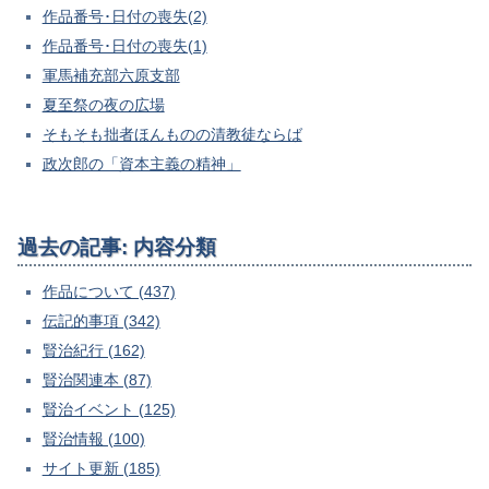
作品番号･日付の喪失(2)
作品番号･日付の喪失(1)
軍馬補充部六原支部
夏至祭の夜の広場
そもそも拙者ほんものの清教徒ならば
政次郎の「資本主義の精神」
過去の記事: 内容分類
作品について (437)
伝記的事項 (342)
賢治紀行 (162)
賢治関連本 (87)
賢治イベント (125)
賢治情報 (100)
サイト更新 (185)