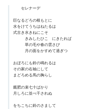
セレナーデ
巨なるどろの根もとに
水をけてうちはねたるは
式古き水きねにこそ
きみしたひこゝにきたれば
草の毛や春の雲さび
月の面をかすめて過ぎつ
おぼろにも鈴の鳴れるは
その家の右袖にして
まどろめる馬の胸らし
廐肥の束七十ばかり
月しろに並べ干されぬ
をちこちに鈴のさまして