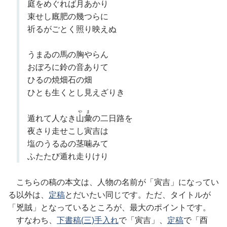
庭をめぐれば月あかり
束せし廐肥の幾つらに
祈るがごとく照り映えぬ
うまゐの馬の胸やらん
おぼろに鈴の音ありて
ひるの焼畑石の畑
ひとも生くとし見えざりき
やま
遁れて人なき
山彙
の二日路を
夜さり走せこし寅吉は
塩のうるゐの茎噛みて
ふたたび遁れ走りけり
こちらの稿の本文は、人物の名前が「寅吉」になってい
る以外は、
定稿
とだいたい同じです。ただ、タイトルが
「兇賊」となっているところが、最大のポイントです。
すなわち、
下書稿(三)手入れ
で「寅吉」、
定稿
で「酉