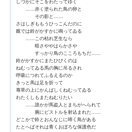
しづかにそこをわたってゆく
……赤く塗られた鳥の卵と
その影と……
さはしぎももうひっこんだのに
廐では鈴がかすかに鳴ってゐる
……この枯れ芝生なら
暗さややはらかさや
すっかり鳥のこころもちだ……
鈴がかすかにまたひびくのは
ねむってゐる馬の胸に吊るされ
呼吸につれてふるえるのか
きっと馬は足を折って
蓐草の上にかんばしくねむってゐる
わたくしもまたねむりたい
……誰かが馬盗人とまちがへられて
腕にピストルを射込まれた……
どこかで鈴とおんなじに啼く鳥がある
たとへばそれは青くおぼろな保護色だ