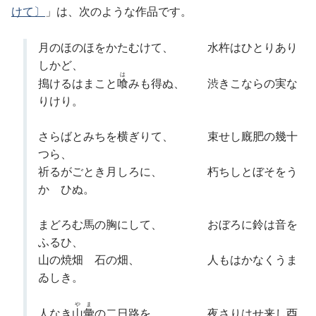
けて〕
」は、次のような作品です。
月のほのほをかたむけて、 水杵はひとりあり
しかど、
は
搗けるはまこと
喰
みも得ぬ、 渋きこならの実な
りけり。
さらばとみちを横ぎりて、 束せし廐肥の幾十
つら、
祈るがごとき月しろに、 朽ちしとぼそをう
かゞひぬ。
まどろむ馬の胸にして、 おぼろに鈴は音を
ふるひ、
山の焼畑 石の畑、 人もはかなくうま
ゐしき。
やま
人なき
山彙
の二日路を、 夜さりはせ来し酉