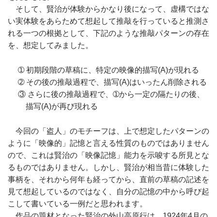
そして、賢治が体験からかなり後になって、虚構ではな
い実体験をあらためて想起して推敲を行っていると推測さ
れる一つの根拠として、下記のような推敲パターンの存在
を、想定してみました。
➀ 初期段階の草稿に、特定の映像的描写(A)が現れる
➁ その後の推敲過程で、描写(A)はいったん削除される
③ さらに後の推敲過程で、➀から一定の隔たりの後、
描写(A)が再び現れる
今回の「盗人」のモチーフは、上で想定したパターンの
ように「映像的」記憶と言える性質のものではありません
ので、これは賢治の「映像記憶」能力を示唆する所見とな
るものではありません。しかし、賢治が相当昔に体験した
事柄を、それから何年も経ってから、直前の草稿の記述を
見て想起しているのではなく、自分の記憶の中から呼び起
こして書いている一例だと思われます。
作品の題材となった賢治の外山高原行は、1924年4月の