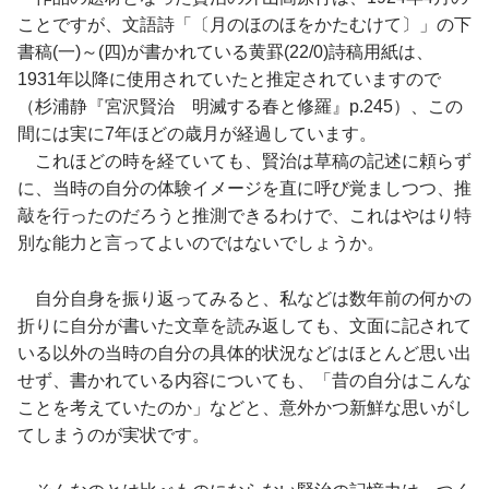
ことですが、文語詩「〔月のほのほをかたむけて〕」の下
書稿(一)～(四)が書かれている黄罫(22/0)詩稿用紙は、
1931年以降に使用されていたと推定されていますので
（杉浦静『宮沢賢治 明滅する春と修羅』p.245）、この
間には実に7年ほどの歳月が経過しています。
これほどの時を経ていても、賢治は草稿の記述に頼らず
に、当時の自分の体験イメージを直に呼び覚ましつつ、推
敲を行ったのだろうと推測できるわけで、これはやはり特
別な能力と言ってよいのではないでしょうか。
自分自身を振り返ってみると、私などは数年前の何かの
折りに自分が書いた文章を読み返しても、文面に記されて
いる以外の当時の自分の具体的状況などはほとんど思い出
せず、書かれている内容についても、「昔の自分はこんな
ことを考えていたのか」などと、意外かつ新鮮な思いがし
てしまうのが実状です。