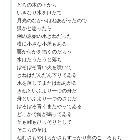
どろの木の下から
いきなり水をけたてゝ
月光のなかへはねあがったので
狐かと思ったら
例の原始の水きねだった
横に小さな小屋もある
粟か何かを搗くのだらう
水はたうたうと落ち
ぼそぼそ青い火を噴いて
きねはだんだん下りてゐる
水を落してまたはねあがる
きねといふより一つの舟だ
舟といふより一つのさじだ
ぼろぼろ青くまたやってゐる
どこかで鈴が鳴ってゐる
丘も峠もひっそりとして
そこらの草は
ねむさもやはらかさもすっかり鳥のこゝろもち