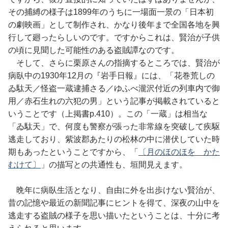
その捕縛の様子は1899年のうちに一場面一景の「日本初
の劇映画」として制作され、かなり後年まで全国各地を興
行して廻ったらしいのです。ですからこれは、賢治が子供
の頃に見聞した可能性のある盗賊譚なのです。
そして、さらに栗原さんの指摘するところでは、賢治が
病臥中の1930年12月の『岩手日報』には、「花巻荒しの
ゐ駄天／怪盗一蔵逮捕さる／ゆふべ瀧沢付近の列車内で御
用／赤石生れの六犯の男」という記事が掲載されていると
いうことです（上掲書p.410）。この「一蔵」は相当な
「ゐ駄天」で、何度も警察が張った非常線を突破して疾駆
逃走しており、紫波郡あたりの松林の中に潜伏していた時
期もあったということですから、「
〔月のほのほを かた
むけて〕
」の描写との共通性も、垣間見えます。
晩年に病臥生活となり、自由に外を出歩けない賢治が、
昔の記憶や最近の新聞記事にヒントを得て、深夜の山中を
逃走する盗賊の様子を思い描いたということは、十分に考