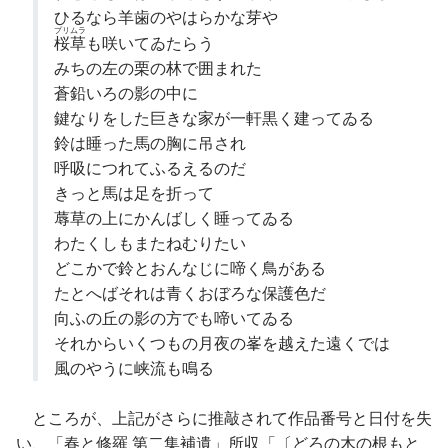
ひるなら羊歯のやはらかな芽や
プリムラ
桜草
も咲いてゐたらう
みちの左の栗の林で囲まれた
蒼鉛いろの影の中に
鍵なりをした巨きな家が一軒黒く建ってゐる
鈴は睡った馬の胸に吊され
呼吸につれてふるえるのだ
きっと馬は足を折って
蓐草の上にかんばしく睡ってゐる
わたくしもまたねむりたい
どこかで鈴とおんなじに啼く鳥がある
たとへばそれは青くおぼろな保護色だ
向ふの丘の影の方でも啼いてゐる
それからいくつもの月夜の峯を越えた遠くでは
風のやうに峡流も鳴る
ところが、上記がさらに推敲されて作品番号と日付を失
い、「春と修羅 第二集補遺」所収「〔どろの木の根もと