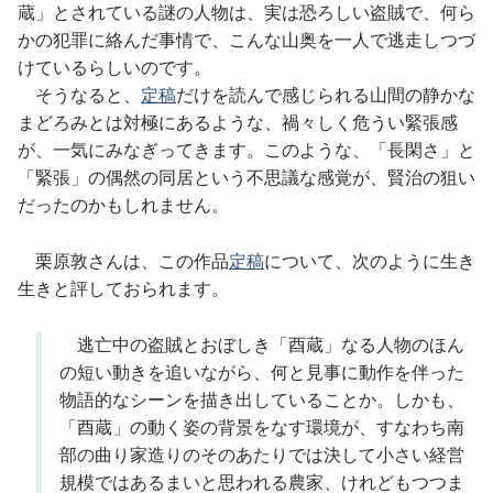
蔵」とされている謎の人物は、実は恐ろしい盗賊で、何ら
かの犯罪に絡んだ事情で、こんな山奥を一人で逃走しつづ
けているらしいのです。
そうなると、
定稿
だけを読んで感じられる山間の静かな
まどろみとは対極にあるような、禍々しく危うい緊張感
が、一気にみなぎってきます。このような、「長閑さ」と
「緊張」の偶然の同居という不思議な感覚が、賢治の狙い
だったのかもしれません。
栗原敦さんは、この作品
定稿
について、次のように生き
生きと評しておられます。
逃亡中の盗賊とおぼしき「酉蔵」なる人物のほん
の短い動きを追いながら、何と見事に動作を伴った
物語的なシーンを描き出していることか。しかも、
「酉蔵」の動く姿の背景をなす環境が、すなわち南
部の曲り家造りのそのあたりでは決して小さい経営
規模ではあるまいと思われる農家、けれどもつつま