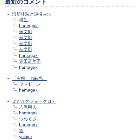
最近のコメント
溶解体験と逆擬人法
耕生
hamagaki
辛文則
辛文則
辛文則
辛文則
hamagaki
豊田富美子
hamagaki
「有明」の寂光土
ワドドーン
hamagaki
よだかのフォークロア
入沢康夫
hamagaki
つめくさ
hamagaki
雲
yoitige