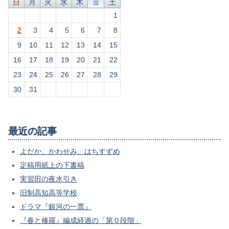
日
月
火
水
木
金
土
1
2
3
4
5
6
7
8
9
10
11
12
13
14
15
16
17
18
19
20
21
22
23
24
25
26
27
28
29
30
31
最近の記事
よだか、かわせみ、はちすずめ
定稿用紙上の下書稿
実習田の夜水引き
旧制高知高等学校
ドラマ『銀河の一票』
『春と修羅』編成経過の「第０段階」