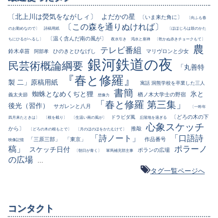
〔北上川は熒気をながしィ〕
よだかの星
〔いま来た角に〕
〔向ふも春
〔この森を通りぬければ〕
のお勤めなので〕
詩稿用紙
〔ほほじろは鼓のかた
〔温く含んだ南の風が〕
ちにひるがへるし〕
夜水引き
渇水と座禅
〔乾かぬ赤きチョークもて〕
農
テレビ番組
鈴木卓苗
ひのきとひなげし
マリヴロンと少女
阿部孝
銀河鉄道の夜
民芸術概論綱要
「丸善特
『春と修羅』
製 二」原稿用紙
寓話 洞熊学校を卒業した三人
書簡
蜘蛛となめくぢと狸
氷と
楢ノ木大学士の野宿
義太夫節
想像力
「春と修羅 第三集」
後光（習作）
サガレンと八月
〔一昨年
〔どろの木の下
ドラビダ風
四月来たときは〕
〔根を截り〕
〔生温い南の風が〕
丘陵地を過ぎる
心象スケッチ
から〕
推敲
〔どろの木の根もとで〕
〔月のほのほをかたむけて〕
「詩ノート」
「口語詩
「三原三部」
「東京」
作品番号
映像記憶
稿」
ポラーノ
スケッチ日付
ポランの広場
〔朝日が青く〕
軍馬補充部主事
の広場
...
タグ一覧ページへ
コンタクト