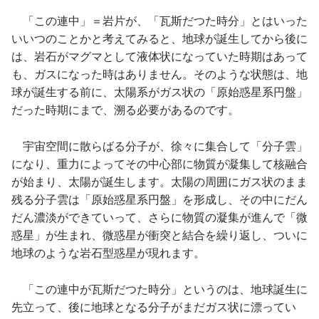
「この連中」＝岩片が、「瓦斯だつた時分」とはいった
いいつのことかと考えてみると、地球が誕生してから後に
は、岩石がマグマとして液体状になっていた時期はあって
も、ガスになった時はありません。そのような状態は、地
球が誕生する前に、太陽系がガス状の「原始惑星系円盤」
だった時期にまで、溯る必要があるのです。
宇宙空間に散らばる分子が、徐々に集合して「分子雲」
になり、重力によってその中心部に物質が凝集して核融合
が始まり、太陽が誕生します。太陽の周囲にガス状のまま
残る分子雲は「原始惑星系円盤」を形成し、その中にだん
だん濃淡ができていって、さらに物質の凝集が進んで「微
惑星」が生まれ、微惑星が衝突と結合を繰り返し、ついに
地球のような岩石型惑星が現れます。
「この連中が瓦斯だつた時分」というのは、地球誕生に
先立って、後に地球となる分子がまだガス状に漂ってい