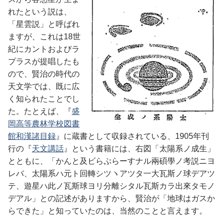
れたという説は、
「星雲説」と呼ばれ
ますが、これは18世
紀にカントおよびラ
プラスが提唱したも
ので、賢治の時代の
天文学では、既に広
く知られたことでし
た。たとえば、『
盛
岡高等農林学校図書
館和漢諸目録
』に蔵書として収録されている、1905年刊
行の『
天文講話
』という書籍には、右図「太陽系ノ成生」
とともに、「かんと及ビらぷらーすナル兩碩學ノ考説ニヨ
レバ、太陽系ハ元ト回轉シツヽアツタ一大瓦斯ノ球デアツ
テ、遊星ハ此ノ瓦斯球ヨリ分離シタル瓦斯カラ出來タモノ
デアル」との記述がありますから、賢治が「地球はガスか
らできた」と知っていたのは、当然のことと言えます。