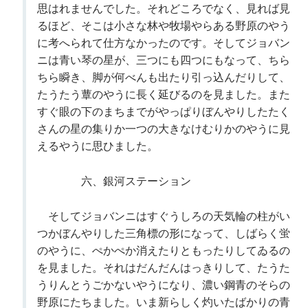
思はれませんでした。それどころでなく、見れば見
るほど、そこは小さな林や牧場やらある野原のやう
に考へられて仕方なかったのです。そしてジョバン
ニは青い琴の星が、三つにも四つにもなって、ちら
ちら瞬き、脚が何べんも出たり引っ込んだりして、
たうたう蕈のやうに長く延びるのを見ました。また
すぐ眼の下のまちまでがやっぱりぼんやりしたたく
さんの星の集りか一つの大きなけむりかのやうに見
えるやうに思ひました。
六、銀河ステーション
そしてジョバンニはすぐうしろの天気輪の柱がい
つかぼんやりした三角標の形になって、しばらく蛍
のやうに、ぺかぺか消えたりともったりしてゐるの
を見ました。それはだんだんはっきりして、たうた
うりんとうごかないやうになり、濃い鋼青のそらの
野原にたちました。いま新らしく灼いたばかりの青