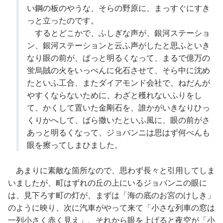
い鋼の板のやうな、そらの野原に、まっすぐにすき
っと立ったのです。
するとどこかで、ふしぎな声が、銀河ステーショ
ン、銀河ステーションと云ふ声がしたと思ふといき
なり眼の前が、ぱっと明るくなって、まるで億万の
蛍烏賊の火をいっぺんに化石させて、そら中に沈め
たといふ工合、またダイアモンド会社で、ねだんが
やすくならないために、わざと穫れないふりをし
て、かくして置いた金剛石を、誰かがいきなりひっ
くりかへして、ばら撒いたといふ風に、眼の前がさ
あっと明るくなって、ジョバンニは思はず何べんも
眼を擦ってしまひました。
あまりに素敵な箇所なので、思わず長々と引用してしま
いましたが、町はずれの丘の上にいるジョバンニの眼に
は、見下ろす町の灯が、まずは「海の底のお宮のけしき」
のように映り、次に汽車がやって来て「小さな列車の窓は
一列小さく赤く見え」、それから眼を上げると夜空が「小