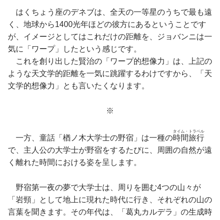
はくちょう座のデネブは、全天の一等星のうちで最も遠
く、地球から1400光年ほどの彼方にあるということです
が、イメージとしてはこれだけの距離を、ジョバンニは一
気に「ワープ」したという感じです。
これを創り出した賢治の「ワープ的想像力」は、上記の
ような天文学的距離を一気に跳躍するわけですから、「天
文学的想像力」とも言いたくなります。
※
タイム・トラベル
一方、童話「楢ノ木大学士の野宿」は一種の
時間旅行
で、主人公の大学士が野宿をするたびに、周囲の自然が遠
く離れた時間における姿を呈します。
野宿第一夜の夢で大学士は、周りを囲む4つの山々が
「岩頸」として地上に現れた時代に行き、それぞれの山の
言葉を聞きます。その年代は、「葛丸カルデラ」の生成時