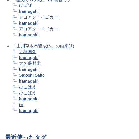
ばばば
hamagaki
アヨアン・イゴカー
hamagaki
アヨアン・イゴカー
hamagaki
「山川草木悉皆成仏」の由来(1)
大垣国久
hamagaki
大久保邦彦
hamagaki
Satoshi Saito
hamagaki
ひこばえ
ひこばえ
hamagaki
jie
hamagaki
最近使ったタグ