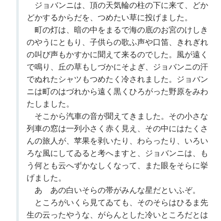
ジョバンニは、頂の天気輪の柱の下に来て、どか
どかするからだを、つめたい草に投げました。
町の灯は、暗の中をまるで海の底のお宮のけしき
のやうにともり、子供らの歌ふ声や口笛、きれぎれ
の叫び声もかすかに聞えて来るのでした。風が遠く
で鳴り、丘の草もしづかにそよぎ、ジョバンニの汗
でぬれたシャツもつめたく冷されました。ジョバン
ニは町のはづれから遠く黒くひろがった野原をみわ
たしました。
そこから汽車の音が聞えてきました。その小さな
列車の窓は一列小さく赤く見え、その中にはたくさ
んの旅人が、苹果を剥いたり、わらったり、いろい
ろな風にしてゐると考へますと、ジョバンニは、も
う何とも云へずかなしくなって、また眼をそらに挙
げました。
あゝあの白いそらの帯がみんな星だといふぞ。
ところがいくら見てゐても、そのそらはひるま先
生の云ったやうな、がらんとした冷いところだとは