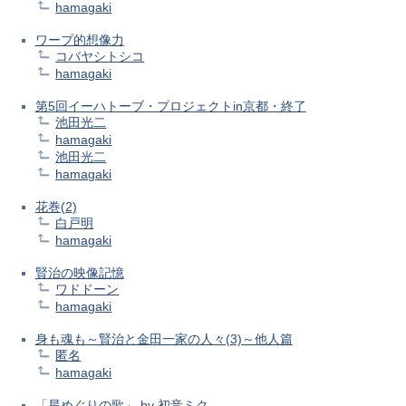
hamagaki
ワープ的想像力
コバヤシトシコ
hamagaki
第5回イーハトーブ・プロジェクトin京都・終了
池田光二
hamagaki
池田光二
hamagaki
花巻(2)
白戸明
hamagaki
賢治の映像記憶
ワドドーン
hamagaki
身も魂も～賢治と金田一家の人々(3)～他人篇
匿名
hamagaki
「星めぐりの歌」 by 初音ミク