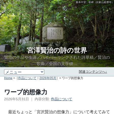
「根本中堂」歌碑（比叡山延暦寺）
宮澤賢治の詩の世界
賢治の作品や生涯／ハイパーリンクされた詩草稿／賢治の
歌曲／全国の文学碑…
関連コンテンツへ↓
Home
>［
作品について
｜
2026年05月
］> ワープ的想像力
ワープ的想像力
2026年5月31日
｜
内容分類:
作品について
∮∬
最近ちょっと「宮沢賢治の想像力」について考えてみて