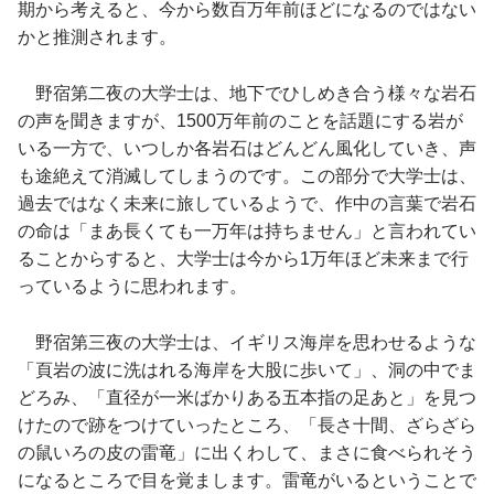
期から考えると、今から数百万年前ほどになるのではない
かと推測されます。
野宿第二夜の大学士は、地下でひしめき合う様々な岩石
の声を聞きますが、1500万年前のことを話題にする岩が
いる一方で、いつしか各岩石はどんどん風化していき、声
も途絶えて消滅してしまうのです。この部分で大学士は、
過去ではなく未来に旅しているようで、作中の言葉で岩石
の命は「まあ長くても一万年は持ちません」と言われてい
ることからすると、大学士は今から1万年ほど未来まで行
っているように思われます。
野宿第三夜の大学士は、イギリス海岸を思わせるような
「頁岩の波に洗はれる海岸を大股に歩いて」、洞の中でま
どろみ、「直径が一米ばかりある五本指の足あと」を見つ
けたので跡をつけていったところ、「長さ十間、ざらざら
の鼠いろの皮の雷竜」に出くわして、まさに食べられそう
になるところで目を覚まします。雷竜がいるということで