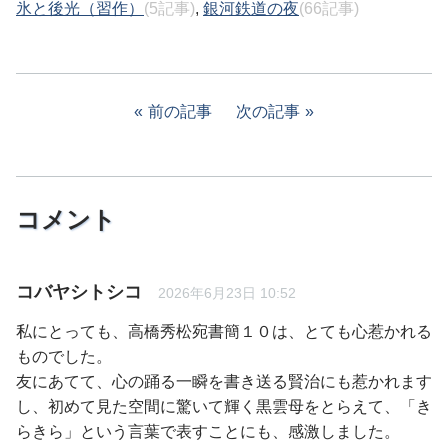
氷と後光（習作）
(5記事)
,
銀河鉄道の夜
(66記事)
前の記事
次の記事
コメント
コバヤシトシコ
2026年6月23日 10:52
私にとっても、高橋秀松宛書簡１０は、とても心惹かれる
ものでした。
友にあてて、心の踊る一瞬を書き送る賢治にも惹かれます
し、初めて見た空間に驚いて輝く黒雲母をとらえて、「き
らきら」という言葉で表すことにも、感激しました。