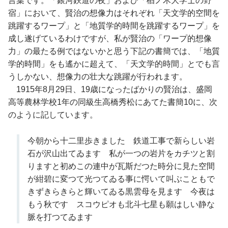
言葉です。「銀河鉄道の夜」および「楢ノ木大学士の野
宿」において、賢治の想像力はそれぞれ「天文学的空間を
跳躍するワープ」と「地質学的時間を跳躍するワープ」を
成し遂げているわけですが、私が賢治の「ワープ的想像
力」の最たる例ではないかと思う下記の書簡では、「地質
学的時間」をも遙かに超えて、「天文学的時間」とでも言
うしかない、想像力の壮大な跳躍が行われます。
1915年8月29日、19歳になったばかりの賢治は、盛岡
高等農林学校1年の同級生高橋秀松にあてた書簡10に、次
のように記しています。
今朝から十二里歩きました 鉄道工事で新らしい岩
石が沢山出てゐます 私が一つの岩片をカチツと割
りますと初めこの連中が瓦斯だつた時分に見た空間
が紺碧に変つて光つてゐる事に愕いて叫ぶこともで
きずきらきらと輝いてゐる黒雲母を見ます 今夜は
もう秋です スコウピオも北斗七星も願はしい静な
脈を打つてゐます