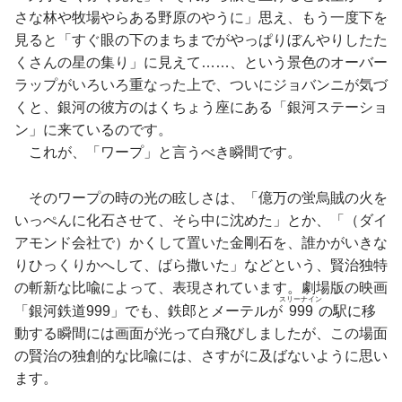
さな林や牧場やらある野原のやうに」思え、もう一度下を
見ると「すぐ眼の下のまちまでがやっぱりぼんやりしたた
くさんの星の集り」に見えて……、という景色のオーバー
ラップがいろいろ重なった上で、ついにジョバンニが気づ
くと、銀河の彼方のはくちょう座にある「銀河ステーショ
ン」に来ているのです。
これが、「ワープ」と言うべき瞬間です。
そのワープの時の光の眩しさは、「億万の蛍烏賊の火を
いっぺんに化石させて、そら中に沈めた」とか、「（ダイ
アモンド会社で）かくして置いた金剛石を、誰かがいきな
りひっくりかへして、ばら撒いた」などという、賢治独特
の斬新な比喩によって、表現されています。劇場版の映画
スリーナイン
「銀河鉄道999」でも、鉄郎とメーテルが
999
の駅に移
動する瞬間には画面が光って白飛びしましたが、この場面
の賢治の独創的な比喩には、さすがに及ばないように思い
ます。