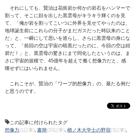
それにしても、賢治は花崗岩か何かの岩石をハンマーで
割って、そこに顔を出した黒雲母がキラキラ輝くのを見
て、「俺が岩を割ってこいつに外界を見せてやったのは、
地球誕生前にこれらの分子がまだガスだった時以来のこと
だ」と、一瞬にして思いを巡らし、さらに黒雲母の身にな
って、「前回の空は宇宙の暗黒だったのに、今回の空は紺
碧だ！」と、黒雲母の驚きにまで同化したというのは、ま
さに宇宙的規模で、45億年を超えて働く想像力だと、感
嘆せずにはいられません。
これこそが、賢治の「ワープ的想像力」の、最たる例だ
と思うのです。
この記事に付けられたタグ
想像力
(1記事)
,
書簡
(20記事)
,
楢ノ木大学士の野宿
(3記事)
,