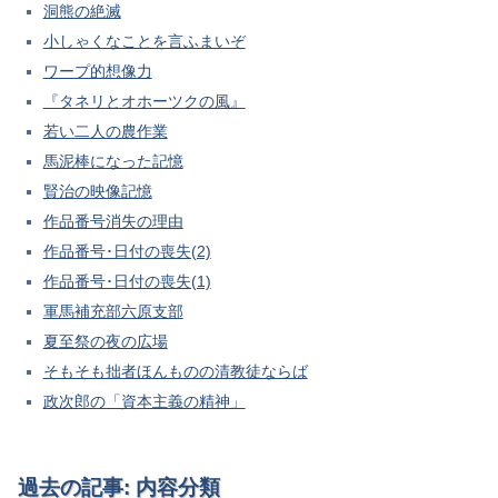
洞熊の絶滅
小しゃくなことを言ふまいぞ
ワープ的想像力
『タネリとオホーツクの風』
若い二人の農作業
馬泥棒になった記憶
賢治の映像記憶
作品番号消失の理由
作品番号･日付の喪失(2)
作品番号･日付の喪失(1)
軍馬補充部六原支部
夏至祭の夜の広場
そもそも拙者ほんものの清教徒ならば
政次郎の「資本主義の精神」
過去の記事: 内容分類