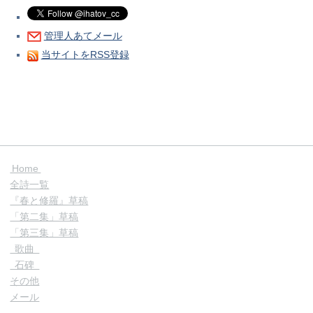
管理人あてメール
当サイトをRSS登録
Home
全詩一覧
『春と修羅』草稿
「第二集」草稿
「第三集」草稿
歌曲
石碑
その他
メール