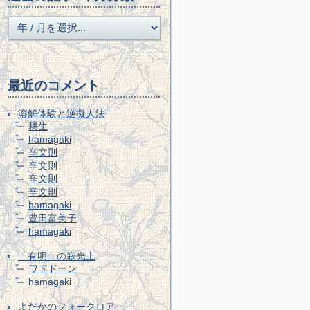
最近のコメント
溶解体験と逆擬人法
耕生
hamagaki
辛文則
辛文則
辛文則
辛文則
hamagaki
豊田富美子
hamagaki
「有明」の寂光土
ワドドーン
hamagaki
よだかのフォークロア