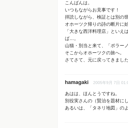
こんばんは。
いつもながらお見事です！
拝読しながら、検証とは別の
オホーツク帰りの詩の断片に
「大きな西洋料理店」といえ
ば…。
山猫・別当と来て、「ポラー
そこからオホーツクの旅へ。
さてさて、元に戻ってきまし
hamagaki
2005年9月 7日 01:
あはは、ほんとうですね。
別役実さんの（賢治を題材に
あるいは、「タネリ地図」の