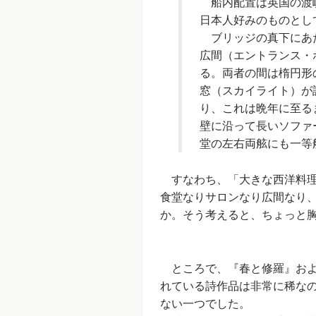
船内配置は英国の渡峡
日本人好みのものとし
ブリッジの真下にあた
広間（エントランス・
る。両者の間は楕円形
窓（スカイライト）が
り、これは晩年に至る
壁に沿って長いソファ
堂の左右両舷にも一等
すなわち、「大きな西洋料理
食堂なりサロンなり広間なり
か。そう考えると、ちょっと
ところで、『春と修羅』およ
れている詩作品は非常に稀な
ない一つでした。