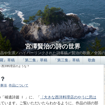
宮澤賢治の詩の世界
作品や生涯／ハイパーリンクされた詩草稿／賢治の歌曲／全国
羅』草稿
「第二集」草稿
「第三集」草稿
歌曲
> 西洋料理店のような？
？
的事項
,
作品について
∮∬
補遺詩篇 Ｉ 」に、「
〔大きな西洋料理店のやうに思は
れています。ご覧いただいたらわかるように、作品の頭の部