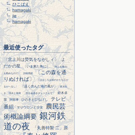
ひこばえ
hamagaki
jie
hamagaki
最近使ったタグ
〔北上川は熒気をながしィ〕
よ
だかの星
〔いま来た角に〕
〔向ふも春の
〔この森を通
お勤めなので〕
詩稿用紙
りぬければ〕
〔ほほじろは鼓のかたちにひ
〔温く含んだ南の風が〕
るがへるし〕
夜水引
鈴木卓
き
渇水と座禅
〔乾かぬ赤きチョークもて〕
テレビ
苗
ひのきとひなげし
阿部孝
農民芸
番組
マリヴロンと少女
銀河鉄
術概論綱要
道の夜
「丸善特製 二」原