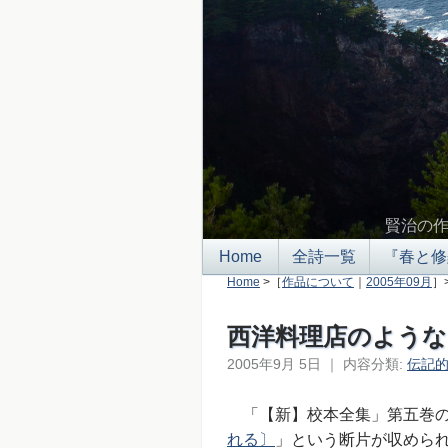
賢治の
Home
全詩一覧
『春と修
Home
>［
作品について
｜
2005年09月
］
西洋料理店のような
2005年9月 5日
｜
内容分類:
伝記
「【新】校本全集」第五巻の「
れる〕
」という断片が収めら