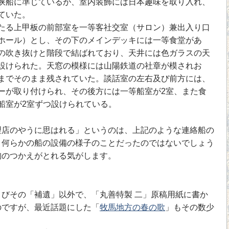
船に準じているが、室内装飾には日本趣味を取り入れ、
ていた。
る上甲板の前部室を一等客社交室（サロン）兼出入り口
ホール）とし、その下のメインデッキには一等食堂があ
の吹き抜けと階段で結ばれており、天井には色ガラスの天
設けられた。天窓の模様には山陽鉄道の社章が模されお
までそのまま残されていた。談話室の左右及び前方には、
ーが取り付けられ、その後方には一等船室が2室、また食
船室が2室ずつ設けられている。
店のやうに思はれる」というのは、上記のような連絡船の
、何らかの船の設備の様子のことだったのではないでしょう
胸のつかえがとれる気がします。
びその「補遺」以外で、「丸善特製 二」原稿用紙に書か
のですが、最近話題にした「
牧馬地方の春の歌
」もその数少