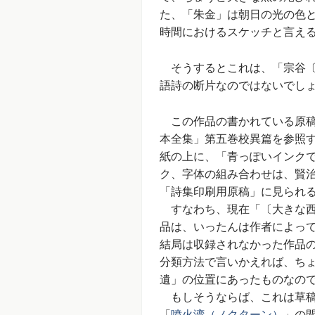
た、「朱金」は朝日の光の色
時間におけるスケッチと言え
そうするとこれは、「宗谷〔
語詩の断片なのではないでし
この作品の書かれている原稿
本全集」第五巻校異篇を参照す
紙の上に、「青っぽいインク
ク、字体の組み合わせは、賢
「詩集印刷用原稿」に見られ
すなわち、現在「〔大きな西
品は、いったんは作者によっ
結局は収録されなかった作品
分類方法で言いかえれば、ち
遺」の位置にあったものなの
もしそうならば、これは草稿
「
噴火湾（ノクターン）
」の