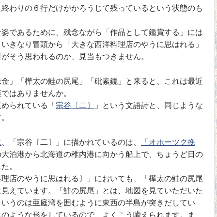
、終わりの６行だけがかろうじて残っているという状態のも
姿であるために、残念ながら「作品として鑑賞する」には
。いきなり冒頭から「大きな西洋料理店のやうに思はれる」
何がそう思われるのか、見当もつきません。
金」「樺太の鮭の尻尾」「砒素鏡」と来ると、これは最近
葉ではありませんか。
められている「
宗谷〔二〕
」という文語詩と、同じような
す。
に
、「宗谷〔二〕」に描かれているのは、
「オホーツク挽
の大泊港から北海道の稚内港に向かう船上で、ちょうど日の
した。
理店のやうに思はれる〕」においても、「樺太の鮭の尻尾
に見えています。「鮭の尻尾」とは、地図を見ていただいた
というのは亜庭湾を囲むように東西の半島が突きだしてい
れのような形をしているので、よくこう喩えられます。ま