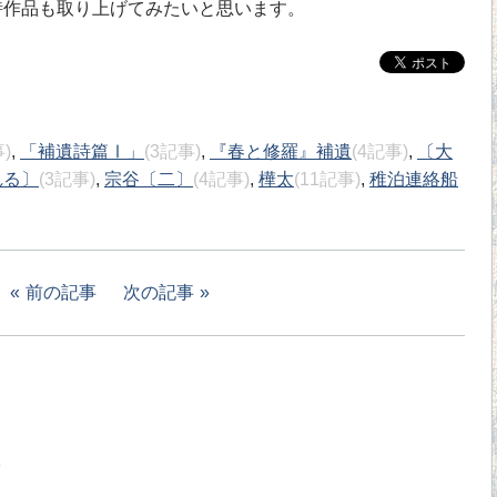
作品も取り上げてみたいと思います。
)
,
「補遺詩篇Ⅰ」
(3記事)
,
『春と修羅』補遺
(4記事)
,
〔大
れる〕
(3記事)
,
宗谷〔二〕
(4記事)
,
樺太
(11記事)
,
稚泊連絡船
前の記事
次の記事
0