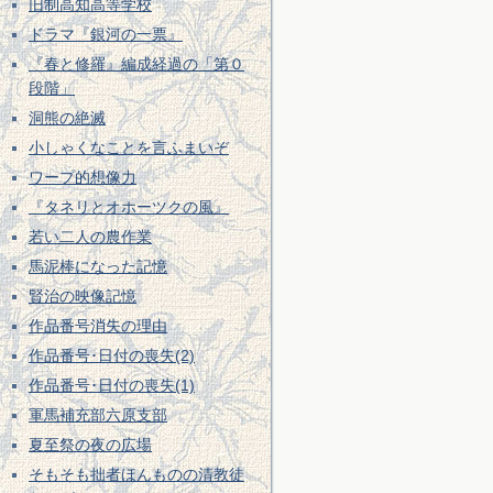
旧制高知高等学校
ドラマ『銀河の一票』
『春と修羅』編成経過の「第０
段階」
洞熊の絶滅
小しゃくなことを言ふまいぞ
ワープ的想像力
『タネリとオホーツクの風』
若い二人の農作業
馬泥棒になった記憶
賢治の映像記憶
作品番号消失の理由
作品番号･日付の喪失(2)
作品番号･日付の喪失(1)
軍馬補充部六原支部
夏至祭の夜の広場
そもそも拙者ほんものの清教徒