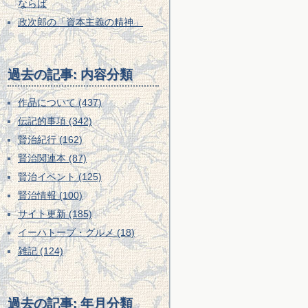
ならば
政次郎の「資本主義の精神」
過去の記事: 内容分類
作品について (437)
伝記的事項 (342)
賢治紀行 (162)
賢治関連本 (87)
賢治イベント (125)
賢治情報 (100)
サイト更新 (185)
イーハトーブ・グルメ (18)
雑記 (124)
過去の記事: 年月分類