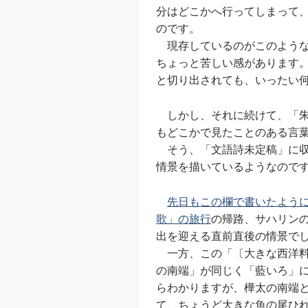
分はどこかへ行ってしまって
のです。
現存しているのがこのような
ちょっと苦しい感があります
と切り出されても、いったい
しかし、それに続けて、「朱
もどこかで見たことのある言
そう、「文語詩未定稿」に収
情景を描いているようなので
先日もこの欄で書いたよう
歌」の旅行
の帰路、サハリン
出を迎える直前直後の情景で
一方、この「〔大きな西洋料
の南端」が同じく「藍いろ」
らわかりますが、樺太の南端
て、ちょうど大きな魚の尾ひ