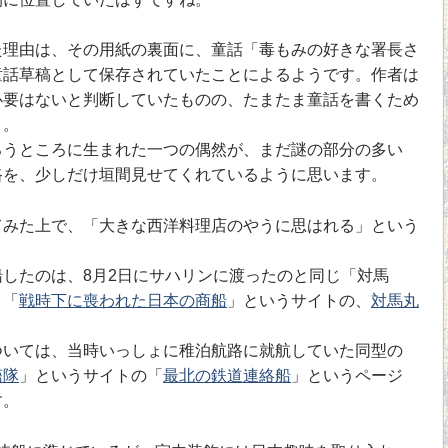
理由は、その用紙の裏面に、童話「毒もみの好きな署長さ
童話草稿として保存されていたことによるようです。作者は
必要はないと判断していたものの、たまたま童話を書くため
う。
うところに生まれた一つの偶然が、まだ謎の部分の多い
路を、少しだけ垣間見せてくれているように思います。
みた上で、「大きな西洋料理店のやうに思はれる」という
したのは、8月2日にサハリンに渡ったのと同じ「対馬
、「
戦時下に喪われた日本の商船
」というサイトの、
対馬丸
。
いては、当時いっしょに稚泊航路に就航していた同型の
艦隊
」というサイトの「
最北の鉄道連絡船
」というページ
す。