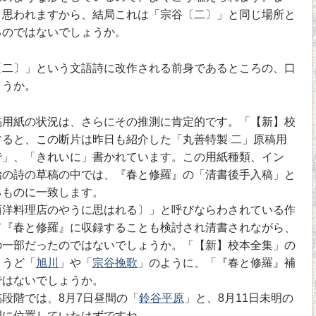
と思われますから、結局これは「宗谷〔二〕」と同じ場所と
るのではないでしょうか。
二〕」という文語詩に改作される前身であるところの、口
ょうか。
用紙の状況は、さらにその推測に肯定的です。「【新】校
ると、この断片は昨日も紹介した「丸善特製 二」原稿用
で」、「きれいに」書かれています。この用紙種類、イン
治の詩の草稿の中では、『春と修羅』の「清書後手入稿」と
るものに一致します。
洋料理店のやうに思はれる〕」と呼びならわされている作
て『春と修羅』に収録することも検討され清書されながら、
の一部だったのではないでしょうか。「【新】校本全集」の
ょうど「
旭川
」や「
宗谷挽歌
」のように、「『春と修羅』補
ではないでしょうか。
段階では、8月7日昼間の「
鈴谷平原
」と、8月11日未明の
間に位置していたはずですね。