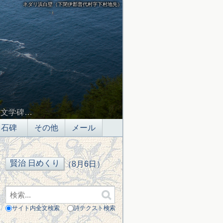
ネダリ浜白壁（下閉伊郡普代村字下村地先）
の文学碑…
石碑
その他
メール
（8月6日）
サイト内全文検索
詩テクスト検索