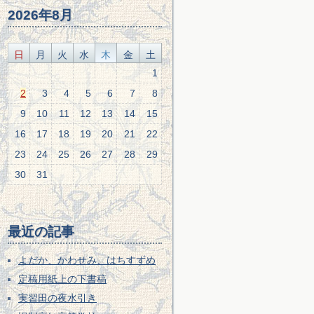
2026年8月
日
月
火
水
木
金
土
1
2
3
4
5
6
7
8
9
10
11
12
13
14
15
16
17
18
19
20
21
22
23
24
25
26
27
28
29
30
31
最近の記事
よだか、かわせみ、はちすずめ
定稿用紙上の下書稿
実習田の夜水引き