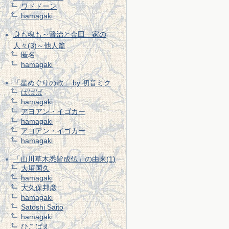
ワドドーン
hamagaki
身も魂も～賢治と金田一家の
人々(3)～他人篇
匿名
hamagaki
「星めぐりの歌」 by 初音ミク
ばばば
hamagaki
アヨアン・イゴカー
hamagaki
アヨアン・イゴカー
hamagaki
「山川草木悉皆成仏」の由来(1)
大垣国久
hamagaki
大久保邦彦
hamagaki
Satoshi Saito
hamagaki
ひこばえ