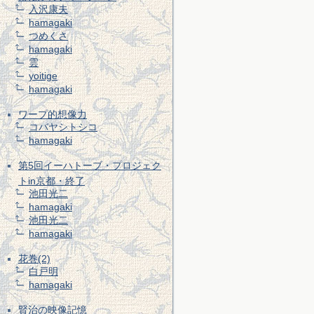
入沢康夫
hamagaki
つめくさ
hamagaki
雲
yoitige
hamagaki
ワープ的想像力
コバヤシトシコ
hamagaki
第5回イーハトーブ・プロジェク
トin京都・終了
池田光二
hamagaki
池田光二
hamagaki
花巻(2)
白戸明
hamagaki
賢治の映像記憶