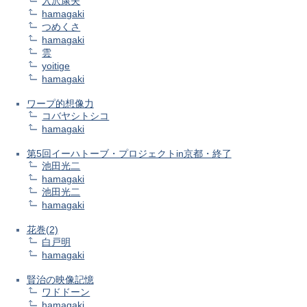
入沢康夫
hamagaki
つめくさ
hamagaki
雲
yoitige
hamagaki
ワープ的想像力
コバヤシトシコ
hamagaki
第5回イーハトーブ・プロジェクトin京都・終了
池田光二
hamagaki
池田光二
hamagaki
花巻(2)
白戸明
hamagaki
賢治の映像記憶
ワドドーン
hamagaki