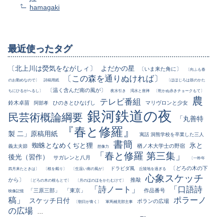
hamagaki
最近使ったタグ
〔北上川は熒気をながしィ〕
よだかの星
〔いま来た角に〕
〔向ふも春
〔この森を通りぬければ〕
のお勤めなので〕
詩稿用紙
〔ほほじろは鼓のかた
〔温く含んだ南の風が〕
ちにひるがへるし〕
夜水引き
渇水と座禅
〔乾かぬ赤きチョークもて〕
農
テレビ番組
鈴木卓苗
ひのきとひなげし
マリヴロンと少女
阿部孝
銀河鉄道の夜
民芸術概論綱要
「丸善特
『春と修羅』
製 二」原稿用紙
寓話 洞熊学校を卒業した三人
書簡
蜘蛛となめくぢと狸
氷と
楢ノ木大学士の野宿
義太夫節
想像力
「春と修羅 第三集」
後光（習作）
サガレンと八月
〔一昨年
〔どろの木の下
ドラビダ風
四月来たときは〕
〔根を截り〕
〔生温い南の風が〕
丘陵地を過ぎる
心象スケッチ
から〕
推敲
〔どろの木の根もとで〕
〔月のほのほをかたむけて〕
「詩ノート」
「口語詩
「三原三部」
「東京」
作品番号
映像記憶
稿」
ポラーノ
スケッチ日付
ポランの広場
〔朝日が青く〕
軍馬補充部主事
の広場
...