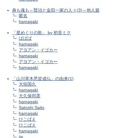
身も魂も～賢治と金田一家の人々(3)～他人篇
匿名
hamagaki
「星めぐりの歌」 by 初音ミク
ばばば
hamagaki
アヨアン・イゴカー
hamagaki
アヨアン・イゴカー
hamagaki
「山川草木悉皆成仏」の由来(1)
大垣国久
hamagaki
大久保邦彦
hamagaki
Satoshi Saito
hamagaki
ひこばえ
ひこばえ
hamagaki
jie