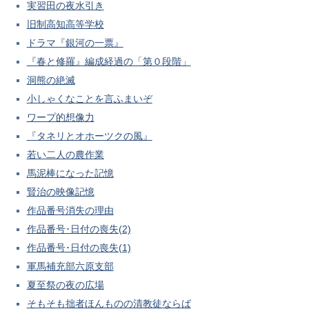
実習田の夜水引き
旧制高知高等学校
ドラマ『銀河の一票』
『春と修羅』編成経過の「第０段階」
洞熊の絶滅
小しゃくなことを言ふまいぞ
ワープ的想像力
『タネリとオホーツクの風』
若い二人の農作業
馬泥棒になった記憶
賢治の映像記憶
作品番号消失の理由
作品番号･日付の喪失(2)
作品番号･日付の喪失(1)
軍馬補充部六原支部
夏至祭の夜の広場
そもそも拙者ほんものの清教徒ならば