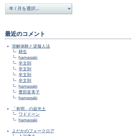
最近のコメント
溶解体験と逆擬人法
耕生
hamagaki
辛文則
辛文則
辛文則
辛文則
hamagaki
豊田富美子
hamagaki
「有明」の寂光土
ワドドーン
hamagaki
よだかのフォークロア