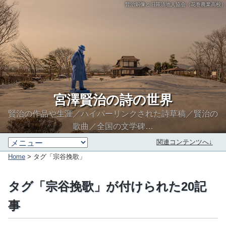
賢治銅像と旧羅須地人協会（花巻農業高校）
宮澤賢治の詩の世界
賢治の作品や生涯／ハイパーリンクされた詩草稿／賢治の
歌曲／全国の文学碑…
関連コンテンツへ↓
Home
> タグ「宗谷挽歌」
タグ「宗谷挽歌」が付けられた20記
事