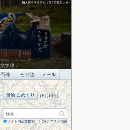
旧大川小学校壁画（石巻市釜谷山根）
の文学碑…
石碑
その他
メール
（8月8日）
サイト内全文検索
詩テクスト検索