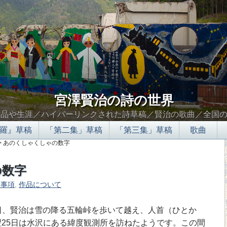
宮澤賢治の詩の世界
作品や生涯／ハイパーリンクされた詩草稿／賢治の歌曲／全国
羅』草稿
「第二集」草稿
「第三集」草稿
歌曲
> あのくしゃくしゃの数字
の数字
的事項
,
作品について
∮∬
24日、賢治は雪の降る五輪峠を歩いて越え、人首（ひとか
25日は水沢にある緯度観測所を訪ねたようです。この間