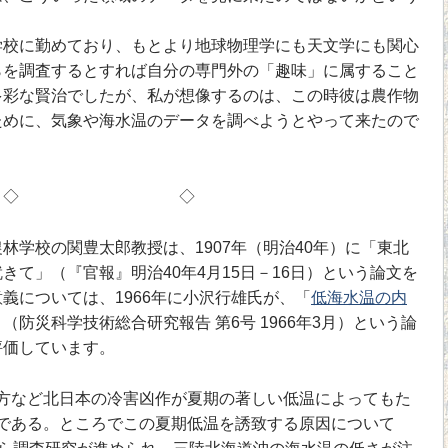
校に勤めており、もとより地球物理学にも天文学にも関心
らを調査するとすれば自分の専門外の「趣味」に属すること
多彩な賢治でしたが、私が想像するのは、この時彼は農作物
ために、気象や海水温のデータを調べようとやって来たので
◇ ◇
学校の関豊太郎教授は、1907年（明治40年）に「東北
きて」（『官報』明治40年4月15日－16日）という論文を
義については、1966年に小沢行雄氏が、「
低海水温の内
」（防災科学技術総合研究報告 第6号 1966年3月）という論
評価しています。
など北日本の冷害凶作が夏期の著しい低温によってもた
である。ところでこの夏期低温を誘致する原因について