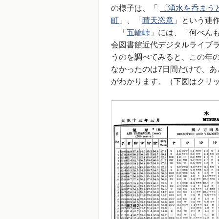
の様子は、「
〔湧水を呑まう
町
」、「
晴天恣意
」という連
「
五輪峠
」には、「何べん
会図書館近代デジタルライブラ
うのを調べてみると、この年の
なかったのは7日間だけで、
がわかります。（下図はクリ