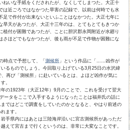
いねいな手紙をくだされたが、なくしてしまつた。大正十
では近ごろではなかつた旱害の記録で、以前は何時でも水
不足で作付が出来ないといふことはなかつた。大正七年に
な旱天があつたが、大正十三年のは、とてもとてもきつか
に植付が困難であつたが、ことに胆沢郡永岡附近が水廻り
はさほどでもなかつたが、後も雨が不足で作物が困難にな
の時点で予想して、「
測候所
」という作品に「……凶作が
いるものでしょう。今回取り上げている3月25日の水沢緯
で、再び「測候所」に赴いているとは、よほど凶作が気に
ます。
の1923年（大正12年）9月のことで、これを受けて翌大
象データをここで入手するようになったことは福井氏の話に
れまではどこで調査をしていたのかとなると、やはり前述の
われます。
岩手県内にはあとは三陸海岸沿いに宮古測候所があっただ
を越えて宮古まで行くというのは、非常に大変なことです。