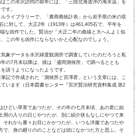
治はこの水沢訪問の前年には、「三陸北海道沖の海水温」を
けです。
ルライブラリーで、「農商務統計表」から岩手県の米の収
0石に対して、大正2年（1913年）は461,405石で、平年を
、極端な凶作でした。賢治が「大正二年の曲線と大へんよく似
は、この年も凶作にならないかと心配なのでしょう。
気象データを水沢緯度観測所で調査していたのだろうと私
の年の7月末以降は、彼は「盛岡測候所」で調べるととも
えを請うようになったようです。
筆記で作成された「測候所と宮澤君」という文章には、こ
ています（日本図書センター『宮沢賢治研究資料集成 第2
ひどい旱害であつたが、その年の七月末頃、あの君に始
土用の入りの日じやつたが、別に紹介状もなしにやつて来
、それから屡々お目にかかつたが、いつも洋服であつたや
方で、身の廻りののことなどは頭になかつた方と思ふ。そ