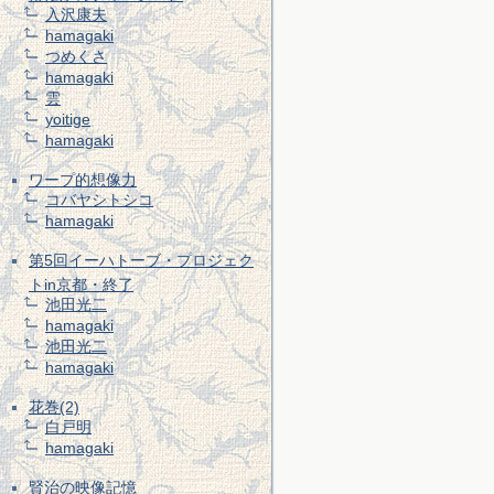
入沢康夫
hamagaki
つめくさ
hamagaki
雲
yoitige
hamagaki
ワープ的想像力
コバヤシトシコ
hamagaki
第5回イーハトーブ・プロジェク
トin京都・終了
池田光二
hamagaki
池田光二
hamagaki
花巻(2)
白戸明
hamagaki
賢治の映像記憶