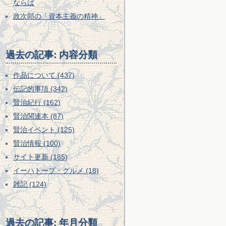
ならば
政次郎の「資本主義の精神」
過去の記事: 内容分類
作品について (437)
伝記的事項 (342)
賢治紀行 (162)
賢治関連本 (87)
賢治イベント (125)
賢治情報 (100)
サイト更新 (185)
イーハトーブ・グルメ (18)
雑記 (124)
過去の記事: 年月分類