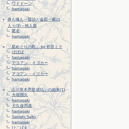
ワドドーン
hamagaki
身も魂も～賢治と金田一家の
人々(3)～他人篇
匿名
hamagaki
「星めぐりの歌」 by 初音ミク
ばばば
hamagaki
アヨアン・イゴカー
hamagaki
アヨアン・イゴカー
hamagaki
「山川草木悉皆成仏」の由来(1)
大垣国久
hamagaki
大久保邦彦
hamagaki
Satoshi Saito
hamagaki
ひこばえ