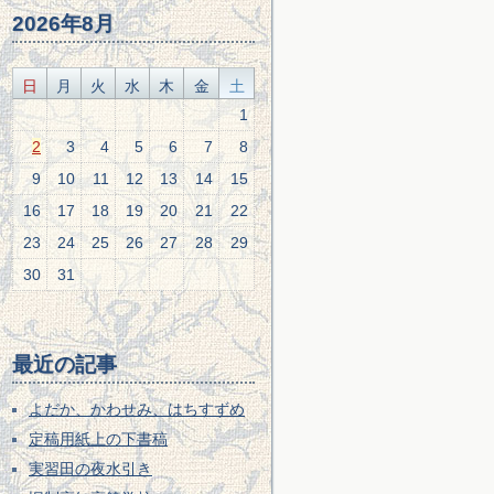
2026年8月
日
月
火
水
木
金
土
1
2
3
4
5
6
7
8
9
10
11
12
13
14
15
16
17
18
19
20
21
22
23
24
25
26
27
28
29
30
31
最近の記事
よだか、かわせみ、はちすずめ
定稿用紙上の下書稿
実習田の夜水引き