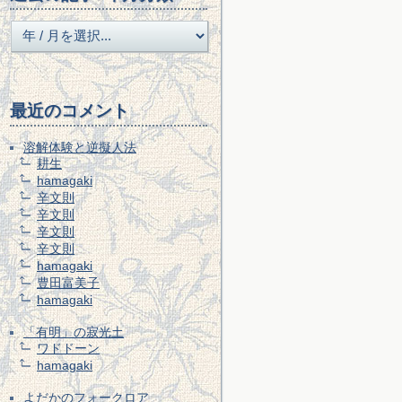
最近のコメント
溶解体験と逆擬人法
耕生
hamagaki
辛文則
辛文則
辛文則
辛文則
hamagaki
豊田富美子
hamagaki
「有明」の寂光土
ワドドーン
hamagaki
よだかのフォークロア