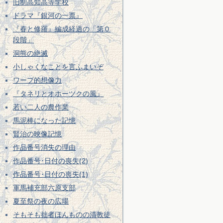
旧制高知高等学校
ドラマ『銀河の一票』
『春と修羅』編成経過の「第０
段階」
洞熊の絶滅
小しゃくなことを言ふまいぞ
ワープ的想像力
『タネリとオホーツクの風』
若い二人の農作業
馬泥棒になった記憶
賢治の映像記憶
作品番号消失の理由
作品番号･日付の喪失(2)
作品番号･日付の喪失(1)
軍馬補充部六原支部
夏至祭の夜の広場
そもそも拙者ほんものの清教徒