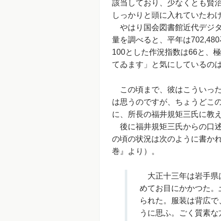
該当しており、少なくとも賢
しっかりと頭に入れていたわ
やはり国会図書館近代デジタ
量を調べると、平年は702,48
100とした作況指数は66と
てゐます」と気にしているの
この頃まで、彼はこういった
は思うのですが、ちょうどこ
に、所長の福井規矩三氏に教
後に福井規矩三氏からの口述
の頃の状況は次のように書かれ
巻』より）。
大正十三年は岩手県は
めてお目にかかつた。
られた。服装は背広で
うに思ふ。ごく質素な