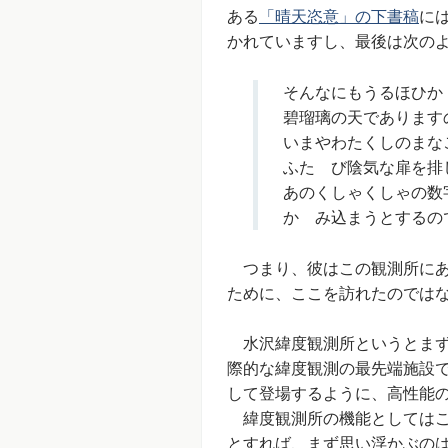
ある
「晴天恣意」の下書稿
に
かれていますし、最後は次の
そんなにもうるほひか
碧瑠璃の天であります
いまやわたくしのまな
ふたゝび陰気な扉を排
あのくしゃくしゃの数
かゞみ込まうとするの
つまり、彼はこの観測所にあ
ために、ここを訪れたのでは
水沢緯度観測所というとまず
際的な緯度観測の最先端施設
して登場するように、高性能
緯度観測所の機能としてはこ
とすれば、まず思い浮かぶの