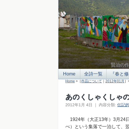
賢治の
Home
全詩一覧
『春と修
Home
>［
作品について
｜
2012年01月
］
あのくしゃくしゃ
2012年1月 4日
｜
内容分類:
伝記
1924年（大正13年）3月
べ）という集落で一泊して、翌