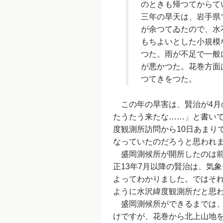
のときも帰つてからて
三年の旱天は、岩手県
が余つてゐたので、水
もちよいとした小規模
つた。雨が不足で一般
が悪かつた。花巻方面
つてきをつた。
この年の旱害は、賢治が4月
たうたう来たな……」と書いて
度観測所訪問から10日あまり
なっていたのだろうと思われ
盛岡測候所が開所したのは前年
正13年7月以降の賢治は、気
よってわかりました。ではそ
ように水沢緯度観測所だと思
盛岡測候所ができるまでは、
けですが、花巻から北上山地