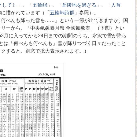
として〕
」、「
五輪峠
」、「
丘陵地を過ぎる
」、「
人首
作に描かれています（「
五輪峠詩群
」参照）。
も何べんも降った雪を……」という一節が出てきますが、国
リーから、「中央氣象臺月報 全國氣象表」（下図）とい
3月に入ってから24日までの期間のうち、水沢で雪が降ら
あとは「何べんも何べんも」雪が降りつづく日々だったこと
ックすると、別窓で拡大表示されます。）