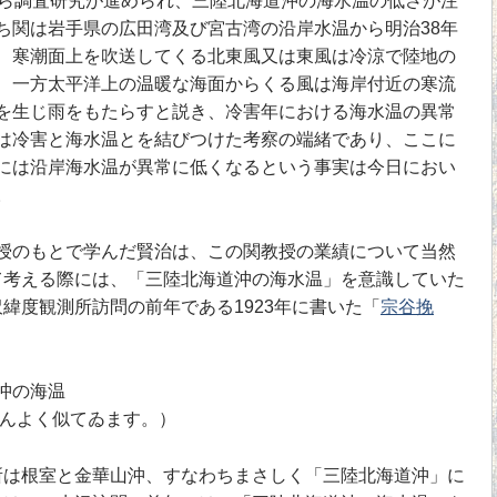
から調査研究が進められ、三陸北海道沖の海水温の低さが注
ち関は岩手県の広田湾及び宮古湾の沿岸水温から明治38年
、寒潮面上を吹送してくる北東風又は東風は冷涼で陸地の
、一方太平洋上の温暖な海面からくる風は海岸付近の寒流
を生じ雨をもたらすと説き、冷害年における海水温の異常
は冷害と海水温とを結びつけた考察の端緒であり、ここに
には沿岸海水温が異常に低くなるという事実は今日におい
。
関教授のもとで学んだ賢治は、この関教授の業績について当然
て考える際には、「三陸北海道沖の海水温」を意識していた
緯度観測所訪問の前年である1923年に書いた「
宗谷挽
沖の海温
んよく似てゐます。）
所は根室と金華山沖、すなわちまさしく「三陸北海道沖」に