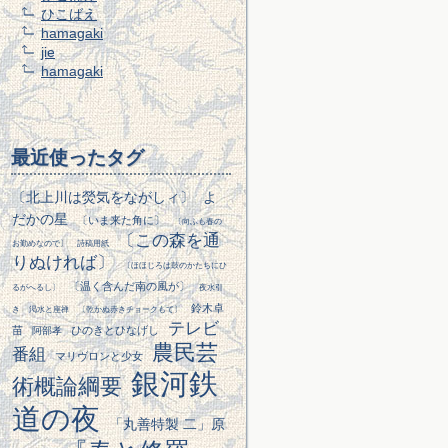
ひこばえ
hamagaki
jie
hamagaki
最近使ったタグ
〔北上川は熒気をながしィ〕
よ
だかの星
〔いま来た角に〕
〔向ふも春の
〔この森を通
お勤めなので〕
詩稿用紙
りぬければ〕
〔ほほじろは鼓のかたちにひ
〔温く含んだ南の風が〕
るがへるし〕
夜水引
鈴木卓
き
渇水と座禅
〔乾かぬ赤きチョークもて〕
テレビ
苗
ひのきとひなげし
阿部孝
農民芸
番組
マリヴロンと少女
銀河鉄
術概論綱要
道の夜
「丸善特製 二」原