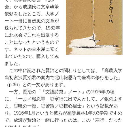
会」から成瀬氏に文章執筆
依頼をしたところ、大学ノ
ート一冊に自伝風の文章が
送られてきたので、1982年
に北水会でこれを出版する
ことになったというもので
す。ネットの古本屋に安く
出ていたので、購入してみ
ました。
この中に記された賢治との関わりとしては、「高農入学
当初宮沢賢治君の案内で北山報恩寺で座禅の修行をした」
（p.36）との一文があります。
一方、賢治の「「文語詩篇」ノート」の1916年の項
に、「一月／報恩寺 ◎寒行に出でんとして。／銀のふす
ま、◎暁の一燈、◎警策／◎接心居士」という記載があ
り、1916年1月というと彼らが高等農林1年の3学期ですの
で、成瀬が賢治と一緒に行ったのは、この「寒行」だった