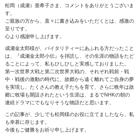
松岡（成瀬）亜希子さま、コメントをありがとうございま
す。
ご親族の方から、直々に書き込みをいただくとは、感激の
至りです。
心より感謝申し上げます。
成瀬金太郎様が、バイタリティーにあふれる方だったこと
は、『成瀬金太郎小伝』を拝読し、その生涯の物語をたど
ることによって、私もひしひしと実感しておりました。
第一次世界大戦と第二次世界大戦の、それぞれ戦前・戦
中・戦後の激動の時代に、故郷から遠く離れてご自身の夢
を実現し、たくさんの教え子たちを育て、さらに晩年は故
郷に牧場も開設されたという生涯は、まるでNHKの朝の
連続ドラマにでもなりそうな物語だと思います。
この記事が、少しでも松岡様のお役に立てましたなら、私
も幸甚に存じます。
今後もご健勝をお祈り申し上げます。