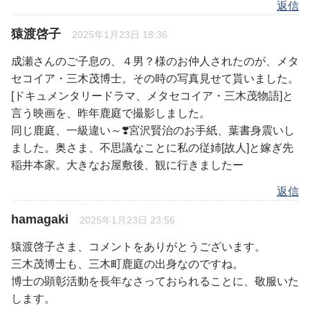
返信
猿渡啓子
2025年1月23日 18:36
成瀬さんのご子息の、４男？様のお仲人されたのが、メタ
セコイア・三木茂博士。その時の写真見せて貰いました。
[ドキュメンタリードラマ、メタセコイア・三木茂物語]と
言う映画を、昨年鹿庭で撮影しました。
同じ鹿庭、一級違い～❣️宮沢賢治のお手紙、葉書身震いし
ました。奥さま、不思議なことに私の従姉[故人]と嫁ぎ先
稲井本家。大きなお屋敷後、観に行きましたー
返信
hamagaki
2025年1月23日 23:56
猿渡啓子さま、コメントをありがとうございます。
三木茂博士も、三木町鹿庭の出身なのですね。
博士の顕彰活動を長年なさっておられることに、敬服いた
します。