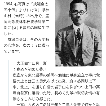
1994, 右写真は『成瀬金太
郎小伝』より）は香川県神
山村（当時）の出身で、盛
岡高等農林学校農学科第二
部における賢治の同級生で
した。
成瀬自身は、その入学時
の心境を、次のように綴っ
ています。
大正四年四月、漸
く春めき初めた香川
鹿庭から東北岩手の盛岡へ勉強に単身旅立つ事は覚
悟の上とは云え勇気を以て出発。愈々盛岡駅に下
車、北上川を渡り白雪の岩手山を仰ぎつつ上田の高
農自啓寮に落着いた時、初めて先輩の親切友情の有
難さをしみじみ感じた。
一室に六名内二名は三年と二年の先輩で何かと親