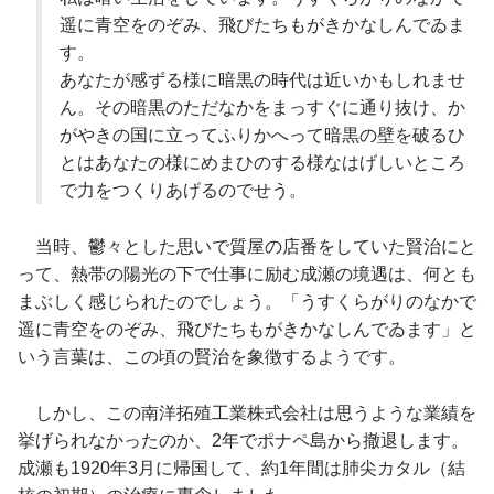
遥に青空をのぞみ、飛びたちもがきかなしんでゐま
す。
あなたが感ずる様に暗黒の時代は近いかもしれませ
ん。その暗黒のただなかをまっすぐに通り抜け、か
がやきの国に立ってふりかへって暗黒の壁を破るひ
とはあなたの様にめまひのする様なはげしいところ
で力をつくりあげるのでせう。
当時、鬱々とした思いで質屋の店番をしていた賢治にと
って、熱帯の陽光の下で仕事に励む成瀬の境遇は、何とも
まぶしく感じられたのでしょう。「うすくらがりのなかで
遥に青空をのぞみ、飛びたちもがきかなしんでゐます」と
いう言葉は、この頃の賢治を象徴するようです。
しかし、この南洋拓殖工業株式会社は思うような業績を
挙げられなかったのか、2年でポナペ島から撤退します。
成瀬も1920年3月に帰国して、約1年間は肺尖カタル（結