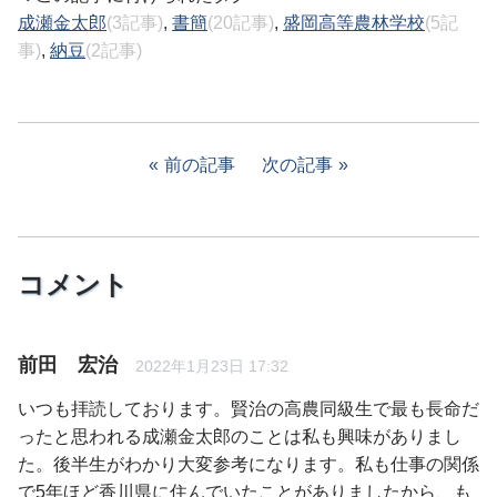
成瀬金太郎
(3記事)
,
書簡
(20記事)
,
盛岡高等農林学校
(5記
事)
,
納豆
(2記事)
前の記事
次の記事
コメント
前田 宏治
2022年1月23日 17:32
いつも拝読しております。賢治の高農同級生で最も長命だ
ったと思われる成瀬金太郎のことは私も興味がありまし
た。後半生がわかり大変参考になります。私も仕事の関係
で5年ほど香川県に住んでいたことがありましたから、も