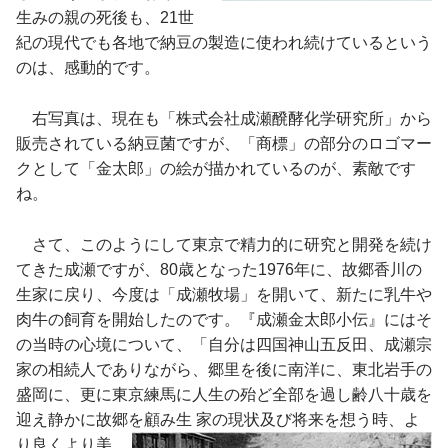
生みの親の死後も、21世
紀の現代でも各地で納豆の製造に使われ続けているという
のは、感動的です。
右写真は、現在も「株式会社成瀬醗酵化学研究所」から
販売されている納豆菌ですが、「商標」の部分のロゴマー
クとして「金太郎」の絵が描かれているのが、素敵です
ね。
さて、このようにして東京で精力的に研究と開発を続け
てきた成瀬ですが、80歳となった1976年に、故郷香川の
生家に戻り、今度は「成瀬牧場」を開いて、新たに乳牛や
肉牛の飼育を開始したのです。『成瀬金太郎小伝』にはそ
の当時の心境について、「自分は四国神山五反田、成瀬宗
家の相続人でありながら、郷里を後に南洋に、東北岩手の
盛岡に、更に東京練馬に人生の殆ど全部を過し齢八十歳を
迎え静かに故郷を顧み生
家の現状及び将来を想う時、よ
り良くより美