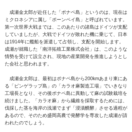
成瀬金太郎が赴任した「ポナペ島」というのは、現在は
ミクロネシアに属し「ポーンペイ島」と呼ばれています。
第一次世界大戦までは、このあたりの諸島はドイツが支配
していましたが、大戦でドイツが敗れた機に乗じて、日本
は1914年に艦船を派遣して占領し、支配を開始します。
成瀬が就職した「南洋拓殖工業株式会社」は、このような
情勢を受けて設立され、現地の産業開発を推進しようとし
た会社と思われます。
成瀬金太郎は、最初はポナペ島から200kmあまり東にあ
る「ピンゲラップ島」の「カラオ麻製造工場」でいきなり
工場長となり、その後ポナペ島に異動して麻の試験栽培を
続けました。「カラオ麻」から繊維を採取するためには、
伐採した茎を海岸の浅瀬でまず「浸漬醗酵」させる過程が
あるので、そのため盛岡高農で発酵学を専攻した成瀬が請
われたのでしょう。