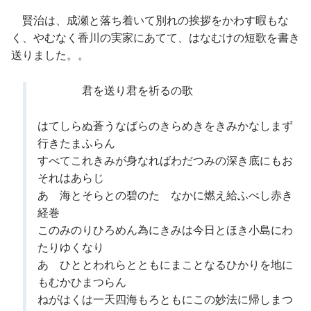
賢治は、成瀬と落ち着いて別れの挨拶をかわす暇もな
く、やむなく香川の実家にあてて、はなむけの短歌を書き
送りました。。
君を送り君を祈るの歌
はてしらぬ蒼うなばらのきらめきをきみかなしまず
行きたまふらん
すべてこれきみが身なればわだつみの深き底にもお
それはあらじ
あゝ海とそらとの碧のたゞなかに燃え給ふべし赤き
経巻
このみのりひろめん為にきみは今日とほき小島にわ
たりゆくなり
あゝひととわれらとともにまことなるひかりを地に
もむかひまつらん
ねがはくは一天四海もろともにこの妙法に帰しまつ