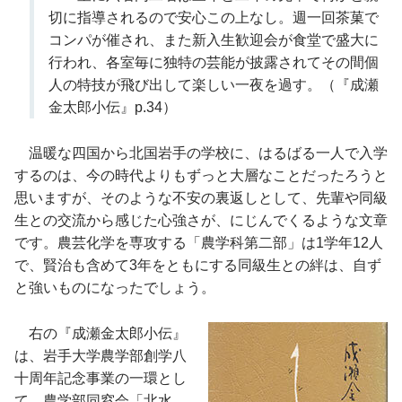
切に指導されるので安心この上なし。週一回茶菓で
コンパが催され、また新入生歓迎会が食堂で盛大に
行われ、各室毎に独特の芸能が披露されてその間個
人の特技が飛び出して楽しい一夜を過す。（『成瀬
金太郎小伝』p.34）
温暖な四国から北国岩手の学校に、はるばる一人で入学
するのは、今の時代よりもずっと大層なことだったろうと
思いますが、そのような不安の裏返しとして、先輩や同級
生との交流から感じた心強さが、にじんでくるような文章
です。農芸化学を専攻する「農学科第二部」は1学年12人
で、賢治も含めて3年をともにする同級生との絆は、自ず
と強いものになったでしょう。
右の『成瀬金太郎小伝』
は、岩手大学農学部創学八
十周年記念事業の一環とし
て、農学部同窓会「北水