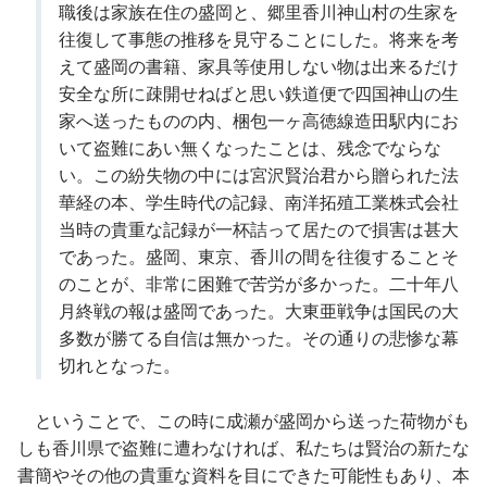
職後は家族在住の盛岡と、郷里香川神山村の生家を
往復して事態の推移を見守ることにした。将来を考
えて盛岡の書籍、家具等使用しない物は出来るだけ
安全な所に疎開せねばと思い鉄道便で四国神山の生
家へ送ったものの内、梱包一ヶ高徳線造田駅内にお
いて盗難にあい無くなったことは、残念でならな
い。この紛失物の中には宮沢賢治君から贈られた法
華経の本、学生時代の記録、南洋拓殖工業株式会社
当時の貴重な記録が一杯詰って居たので損害は甚大
であった。盛岡、東京、香川の間を往復することそ
のことが、非常に困難で苦労が多かった。二十年八
月終戦の報は盛岡であった。大東亜戦争は国民の大
多数が勝てる自信は無かった。その通りの悲惨な幕
切れとなった。
ということで、この時に成瀬が盛岡から送った荷物がも
しも香川県で盗難に遭わなければ、私たちは賢治の新たな
書簡やその他の貴重な資料を目にできた可能性もあり、本