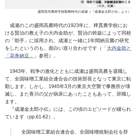
盛岡高等農林学校勤務時代の成瀬（『成瀬金太郎小伝』より）
成瀬のこの盛岡高農時代の1923年に、稗貫農学校にお
ける賢治の教え子の大内金助が、賢治の斡旋によって同校
の「助手」に採用され、成瀬と一緒に1年間納豆菌の研究
をしたというのも、面白い巡り合わせです（「
大内金助と
「花巻納豆」
」参照）。
1943年、戦争の激化とともに成瀬は盛岡高農を退職し
て、全国味噌工業組合連合会の技術部長となって東京に転
勤します。しかし、1945年3月の東京大空襲で事務所が壊
滅し、また香川の父が病床にあったこともあって、辞職し
ます。
『成瀬金太郎小伝』には、この頃のエピソードが綴られ
ています（pp.61-62）。
全国味噌工業組合連合会、全国味噌統制会社を辞