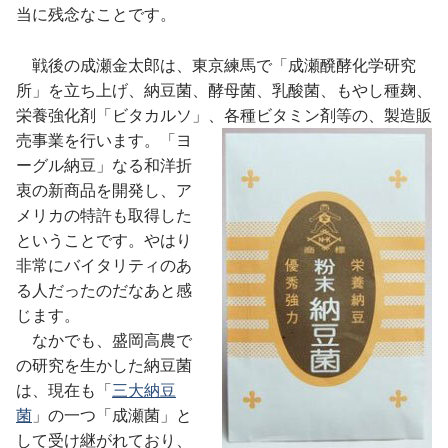
当に残念なことです。
戦後の成瀬金太郎は、東京練馬で「成瀬醗酵化学研究
所」を立ち上げ、納豆菌、酵母菌、乳酸菌、もやし種麹、
栄養強化剤「ビタカルソ」、各種ビタミン剤等の、製造販
売事
業を行います。「ヨ
ーグル納豆」なる和洋折
衷の新商品を開発し、ア
メリカの特許も取得した
ということです。やはり
非常にバイタリティのあ
る人だったのだなあと感
じます。
なかでも、盛岡高農で
の研究を生かした納豆菌
は、現在も「
三大納豆
菌
」の一つ「成瀬菌」と
して受け継がれており、