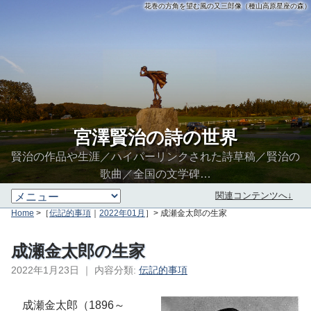
花巻の方角を望む風の又三郎像（種山高原星座の森）
宮澤賢治の詩の世界
賢治の作品や生涯／ハイパーリンクされた詩草稿／賢治の
歌曲／全国の文学碑…
関連コンテンツへ↓
Home
>［
伝記的事項
｜
2022年01月
］> 成瀬金太郎の生家
成瀬金太郎の生家
2022年1月23日
｜
内容分類:
伝記的事項
∮∬
成瀬金太郎（1896～