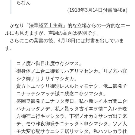
らなん
（1918年3月14日付書簡48a）
かなり「法華経至上主義」的な立場からの一方的なエー
ルにも見えますが、声調の高さは格別です。
さらにこの葉書の後、4月18日には封書を出していま
す。
コノ度ハ御目出度ウ存ジマス。
御身体ノ工合ニ御変リハアリマセンカ。耳ノ方ハ宜
シク御ナリナサイマシタカ。
貴方トユックリ御別レスルヒマモナク、俄ニ御発チ
ニナッテシマッテ誠ニ残念ニ存ジマシタ。
盛岡ヲ御発チニナッタ翌日、私ハ新シイ本ガ間ニ合
ハナカッタノデ、私ノ貰ッタ古イ本ヲ懐ニ入レテ晩
方御宿ニ行キマシタラ、下宿ノオカミサンガ出テ来
テ、モウ昨夜御発チニナッタト申シマシタ。ソノ人
モ大変心配サウニシテ居リマシタ。私ハソレカラ仕