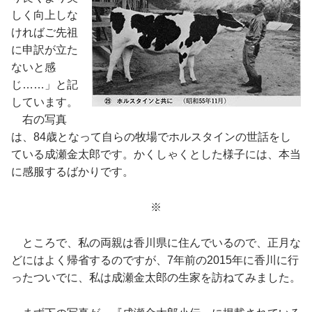
しく向上しな
ければご先祖
に申訳が立た
ないと感
じ……」と記
しています。
右の写真
は、84歳となって自らの牧場でホルスタインの世話をし
ている成瀬金太郎です。かくしゃくとした様子には、本当
に感服するばかりです。
※
ところで、私の両親は香川県に住んでいるので、正月な
どにはよく帰省するのですが、7年前の2015年に香川に行
ったついでに、私は成瀬金太郎の生家を訪ねてみました。