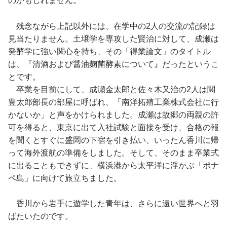
のかもしれません。
残念ながら上記以外には、在学中の2人の交流の記録は
見当たりません。土壌学を専攻した賢治に対して、成瀬は
発酵学に強い関心を持ち、その「得業論文」のタイトル
は、『清酒および醤油麹菌酵素について』だったというこ
とです。
卒業を目前にして、成瀬金太郎と佐々木又治の2人は関
豊太郎部長の部屋に呼ばれ、「南洋拓殖工業株式会社に行
かないか」と声をかけられました。成瀬は故郷の両親の許
可を得ると、東京に出て入社試験と面接を受け、合格の報
を聞くとすぐに盛岡の下宿を引き払い、いったん香川に帰
って海外渡航の準備をしました。そして、そのまま卒業式
に出ることもできずに、横浜港から太平洋に浮かぶ「ポナ
ペ島」に向けて旅立ちました。
香川から岩手に遊学した青年は、さらに遠い世界へと羽
ばたいたのです。