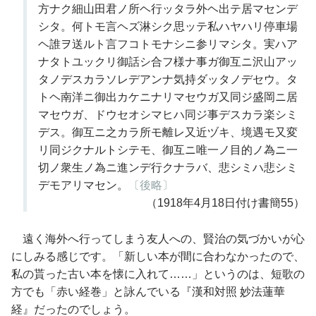
方ナク細山田君ノ所ヘ行ッタラ外ヘ出テ居マセンデ
シタ。何トモ言ヘズ淋シク思ッテ私ハヤハリ停車場
ヘ誰ヲ送ルト言フコトモナシニ参リマシタ。実ハア
ナタトユックリ御話シ合フ様ナ事ガ御互ニ沢山アッ
タノデスカラソレデアンナ気持ダッタノデセウ。タ
トヘ南洋ニ御出カケニナリマセウガ又同ジ盛岡ニ居
マセウガ、ドウセオシマヒハ同ジ事デスカラ楽シミ
デス。御互ニ之カラ所モ離レ又近ヅキ、境遇モ又変
リ同ジクナルトシテモ、御互ニ唯一ノ目的ノ為ニ一
切ノ衆生ノ為ニ進ンデ行クナラバ、悲シミハ悲シミ
デモアリマセン。
〔後略〕
（1918年4月18日付け書簡55）
遠く海外へ行ってしまう友人への、賢治の気づかいが心
にしみる感じです。「新しい本が間に合わなかったので、
私の貰った古い本を懐に入れて……」というのは、短歌の
方でも「赤い経巻」と詠んでいる『漢和対照 妙法蓮華
経』だったのでしょう。