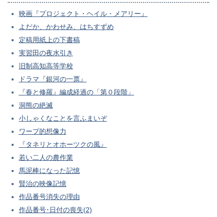
映画『プロジェクト・ヘイル・メアリー』
よだか、かわせみ、はちすずめ
定稿用紙上の下書稿
実習田の夜水引き
旧制高知高等学校
ドラマ『銀河の一票』
『春と修羅』編成経過の「第０段階」
洞熊の絶滅
小しゃくなことを言ふまいぞ
ワープ的想像力
『タネリとオホーツクの風』
若い二人の農作業
馬泥棒になった記憶
賢治の映像記憶
作品番号消失の理由
作品番号･日付の喪失(2)