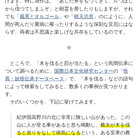
げます。時に清作は、「あした
斧
をもつてきて、片つぱし
き
から
伐
つてしまふぞ」と樹霊を脅したりもしますが、それ
でも「
風景とオルゴール
」や「
晴天恣意
」のにように、人
間が死んだり重病に罹ったりするような深刻な災厄にはな
らず、両者は不思議と楽しげな共存をしているのです。
※
ところで、「木を伐ると罰が当たる」という民間伝承に
ついて調べるために、
国際日本文化研究センター
の「
怪
異・妖怪伝承データベース
」で、「木を伐る」などの語句
によって検索をしてみると、数多くの事例が見つかりま
す。
そのいくつかを、下記に挙げてみます。
紀伊国高野川の北に非常に険しい山があった。この
山に人が登る事があると忽ち鳴動し、
樵夫が木を伐
ると祟りをなして病気になる
という。ある至孝の農