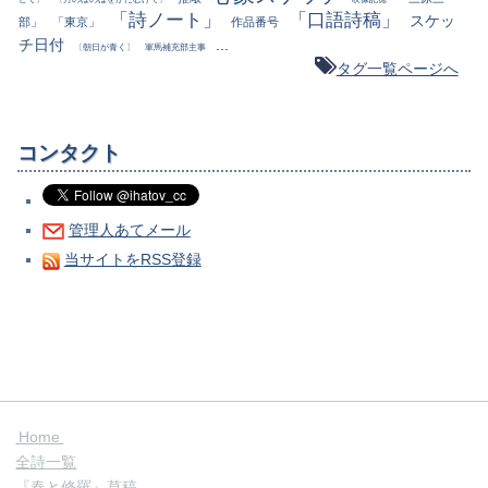
「詩ノート」
「口語詩稿」
スケッ
部」
「東京」
作品番号
チ日付
...
〔朝日が青く〕
軍馬補充部主事
タグ一覧ページへ
コンタクト
管理人あてメール
当サイトをRSS登録
Home
全詩一覧
『春と修羅』草稿