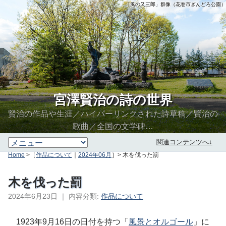
「風の又三郎」群像（花巻市ぎんどろ公園）
宮澤賢治の詩の世界
賢治の作品や生涯／ハイパーリンクされた詩草稿／賢治の
歌曲／全国の文学碑…
関連コンテンツへ↓
Home
>［
作品について
｜
2024年06月
］> 木を伐った罰
木を伐った罰
2024年6月23日
｜
内容分類:
作品について
∮∬
1923年9月16日の日付を持つ「
風景とオルゴール
」に