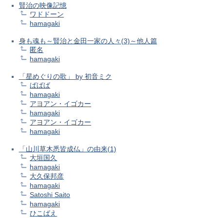
賢治の映像記憶
ワドドーン
hamagaki
身も魂も～賢治と金田一家の人々(3)～他人篇
匿名
hamagaki
「星めぐりの歌」 by 初音ミク
ばばば
hamagaki
アヨアン・イゴカー
hamagaki
アヨアン・イゴカー
hamagaki
「山川草木悉皆成仏」の由来(1)
大垣国久
hamagaki
大久保邦彦
hamagaki
Satoshi Saito
hamagaki
ひこばえ