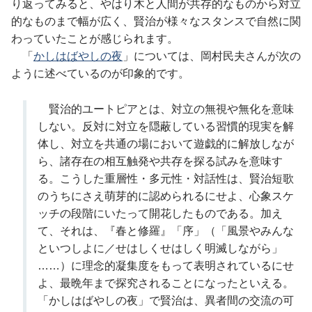
り返ってみると、やはり木と人間が共存的なものから対立
的なものまで幅が広く、賢治が様々なスタンスで自然に関
わっていたことが感じられます。
「
かしはばやしの夜
」については、岡村民夫さんが次の
ように述べているのが印象的です。
賢治的ユートピアとは、対立の無視や無化を意味
しない。反対に対立を隠蔽している習慣的現実を解
体し、対立を共通の場において遊戯的に解放しなが
ら、諸存在の相互触発や共存を探る試みを意味す
る。こうした重層性・多元性・対話性は、賢治短歌
のうちにさえ萌芽的に認められるにせよ、心象スケ
ッチの段階にいたって開花したものである。加え
て、それは、『春と修羅』「序」（「風景やみんな
といつしよに／せはしくせはしく明滅しながら」
……）に理念的凝集度をもって表明されているにせ
よ、最晩年まで探究されることになったといえる。
「かしはばやしの夜」で賢治は、異者間の交流の可