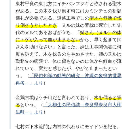
東村平良の東北方にイチバンフクギと称される聖木
がある。この木を伐り倒す時にはカミンチュの祈願
儀礼が必要である。道路工事でこの
聖木を無断で伐
り倒そうとしたとき
、ヌルの妹の夢枕に死亡した先
代のヌルであるおばが立ち、「
姉さん（ヌル）の体
にトゲが入って血が止まらない
から、早く起きて姉
さんを助けなさい」と言った。妹は工事関係者に何
度も訴えて、木を伐るのをやめさせた。姉のヌルは
勤務先の病院で、体に傷もないのに体から鮮血が流
れていて、変だと感じたが、やがて止まったとい
う。（
「民俗知識の動態的研究－沖縄の象徴的世界
再考－」より
）
金鶏古墳はケチ山だと言われており、
木を伐ると祟
る
という。（
「大柳生の民俗誌―奈良県奈良市大柳
生町―」より
）
七村の下水流門は内神の代わりにモイドンを祀る。