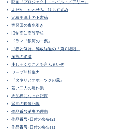
映画『プロジェクト・ヘイル・メアリー』
よだか、かわせみ、はちすずめ
定稿用紙上の下書稿
実習田の夜水引き
旧制高知高等学校
ドラマ『銀河の一票』
『春と修羅』編成経過の「第０段階」
洞熊の絶滅
小しゃくなことを言ふまいぞ
ワープ的想像力
『タネリとオホーツクの風』
若い二人の農作業
馬泥棒になった記憶
賢治の映像記憶
作品番号消失の理由
作品番号･日付の喪失(2)
作品番号･日付の喪失(1)