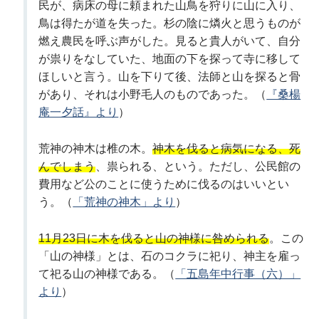
民が、病床の母に頼まれた山鳥を狩りに山に入り、
鳥は得たが道を失った。杉の陰に燐火と思うものが
燃え農民を呼ぶ声がした。見ると貴人がいて、自分
が祟りをなしていた、地面の下を探って寺に移して
ほしいと言う。山を下りて後、法師と山を探ると骨
があり、それは小野毛人のものであった。（
『桑楊
庵一夕話』より
）
荒神の神木は椎の木。
神木を伐ると病気になる、死
んでしまう
、祟られる、という。ただし、公民館の
費用など公のことに使うために伐るのはいいとい
う。（
「荒神の神木」より
）
11月23日に木を伐ると山の神様に咎められる
。この
「山の神様」とは、石のコクラに祀り、神主を雇っ
て祀る山の神様である。（
「五島年中行事（六）」
より
）