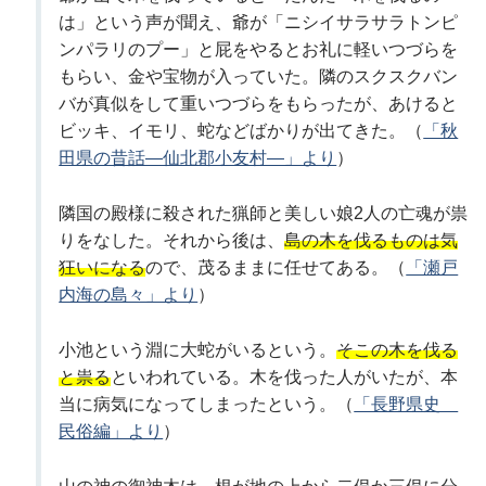
は」という声が聞え、爺が「ニシイサラサラトンピ
ンパラリのプー」と屁をやるとお礼に軽いつづらを
もらい、金や宝物が入っていた。隣のスクスクバン
バが真似をして重いつづらをもらったが、あけると
ビッキ、イモリ、蛇などばかりが出てきた。（
「秋
田県の昔話―仙北郡小友村―」より
）
隣国の殿様に殺された猟師と美しい娘2人の亡魂が祟
りをなした。それから後は、
島の木を伐るものは気
狂いになる
ので、茂るままに任せてある。（
「瀬戸
内海の島々」より
）
小池という淵に大蛇がいるという。
そこの木を伐る
と祟る
といわれている。木を伐った人がいたが、本
当に病気になってしまったという。（
「長野県史
民俗編」より
）