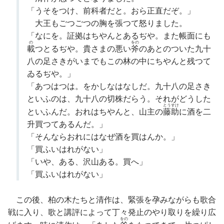
「うそをつけ、前科者だと。おら正直だぞ。」
大王もごつごつの胸を張つて怒りました。
「なにを。証拠はちやんとあるぢや。また帳面にも
の
をの
載
つとるぢや。貴さまの悪い
斧
のあとのついた九十
八の足さきがいまでもこの林の中にちやんと残つて
ゐるぢや。」
「あつはつは。をかしなはなしだ。九十八の足さき
といふのは、九十八の切株だらう。それがどうした
とうすけ
といふんだ。おれはちやんと、山主の
藤助
に酒を二
升買つてあるんだ。」
「そんならおれにはなぜ酒を買はんか。」
「買ふいはれがない」
「いや、ある、沢山ある。買へ」
「買ふいはれがない」
この後、柏の木たちと清作は、緊張を孕みながらも歌合
戦に入り、歌と講評によって丁々発止のやり取りを繰り広
をの