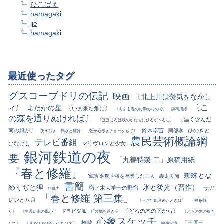
ひこばえ
hamagaki
jie
hamagaki
最近使ったタグ
グスコーブドリの伝記
映画
〔北上川は熒気をながし
〔こ
ィ〕
よだかの星
〔いま来た角に〕
〔向ふも春のお勤めなので〕
詩稿用紙
の森を通りぬければ〕
〔温く含んだ
〔ほほじろは鼓のかたちにひるがへるし〕
南の風が〕
鈴木卓苗
ひのきと
阿部孝
夜水引き
渇水と座禅
〔乾かぬ赤きチョークもて〕
農民芸術概論綱
テレビ番組
ひなげし
マリヴロンと少女
銀河鉄道の夜
要
「丸善特製 二」原稿用紙
『春と修羅』
蜘蛛とな
寓話 洞熊学校を卒業した三人
義太夫節
書簡
めくぢと狸
氷と後光（習作）
楢ノ木大学士の野宿
サガ
想像力
「春と修羅 第三集」
レンと八月
〔一昨年四月来たときは〕
〔根を截
〔どろの木の下から〕
ドラビダ風
り〕
〔生温い南の風が〕
丘陵地を過ぎる
〔どろの木の根も
心象スケッチ
推敲
「三原三
とで〕
〔月のほのほをかたむけて〕
映像記憶