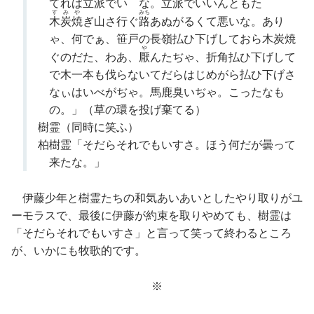
てれば立派でいゝな。立派でいいんともたゞ
すみや
みち
木炭焼
ぎ山さ行ぐ
路
あぬがるくて悪いな。あり
ゃ、何でぁ、笹戸の長嶺払ひ下げしておら木炭焼
や
ぐのだた、わあ、
厭
んたぢゃ、折角払ひ下げして
で木一本も伐らないてだらはじめがら払ひ下げさ
なぃはいべがぢゃ。馬鹿臭いぢゃ。こったなも
の。」（草の環を投げ棄てる）
樹霊（同時に笑ふ）
柏樹霊「そだらそれでもいすさ。ほう何だが曇って
来たな。」
伊藤少年と樹霊たちの和気あいあいとしたやり取りがユ
ーモラスで、最後に伊藤が約束を取りやめても、樹霊は
「そだらそれでもいすさ」と言って笑って終わるところ
が、いかにも牧歌的です。
※