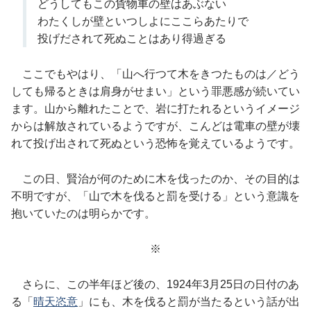
どうしてもこの貨物車の壁はあぶない
わたくしが壁といつしよにここらあたりで
投げだされて死ぬことはあり得過ぎる
ここでもやはり、「山へ行つて木をきつたものは／どう
しても帰るときは肩身がせまい」という罪悪感が続いてい
ます。山から離れたことで、岩に打たれるというイメージ
からは解放されているようですが、こんどは電車の壁が壊
れて投げ出されて死ぬという恐怖を覚えているようです。
この日、賢治が何のために木を伐ったのか、その目的は
不明ですが、「山で木を伐ると罰を受ける」という意識を
抱いていたのは明らかです。
※
さらに、この半年ほど後の、1924年3月25日の日付のあ
る「
晴天恣意
」にも、木を伐ると罰が当たるという話が出