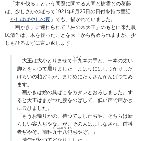
「木を伐る」という問題に関する人間と樹霊との葛藤
は、少しさかのぼって1921年8月25日の日付を持つ童話
「
かしはばやしの夜
」でも、描かれていました。
「画かき」に連れられて「柏の木大王」のもとに来た農
民清作は、木を伐ったことを大王から咎められますが、少
しもひるまずに言い返します。
じふく
大王は大小とりまぜて
十九
本の手と、一本の太い
を
脚とをもつて
居
りました。まはりにはしつかりした
けらいの柏どもが、まじめにたくさんがんばつてゐ
ます。
画かきは絵の具ばこをカタンとおろしました。す
ると大王はまがつた腰をのばして、低い声で画かき
に云ひました。
「もうお帰りかの。待つてましたぢや。そちらは新
らしい客人ぢやな。が、その人はよしなされ。前科
くじふはつぱん
者ぢやぞ。前科
九十八犯
ぢやぞ。」
清作が怒つてどなりました。