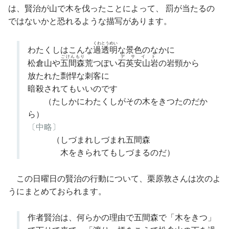
は、賢治が山で木を伐ったことによって、 罰が当たるの
ではないかと恐れるような描写があります。
くわとうめい
わたくしはこんな
過透明
な景色のなかに
ごけんもり
デサイト
松倉山や
五間森
荒つぽい
石英安山岩
の岩頸から
放たれた剽悍な刺客に
暗殺されてもいいのです
（たしかにわたくしがその木をきつたのだか
ら）
〔中略〕
（しづまれしづまれ五間森
木をきられてもしづまるのだ）
この日曜日の賢治の行動について、栗原敦さんは次のよ
うにまとめておられます。
作者賢治は、何らかの理由で五間森で「木をきつ」