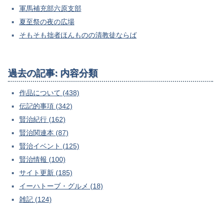
軍馬補充部六原支部
夏至祭の夜の広場
そもそも拙者ほんものの清教徒ならば
過去の記事: 内容分類
作品について (438)
伝記的事項 (342)
賢治紀行 (162)
賢治関連本 (87)
賢治イベント (125)
賢治情報 (100)
サイト更新 (185)
イーハトーブ・グルメ (18)
雑記 (124)