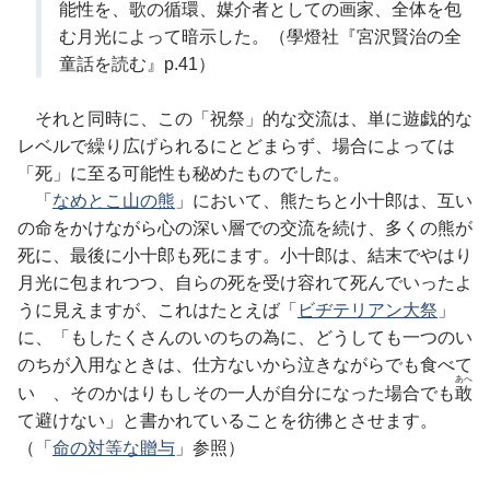
能性を、歌の循環、媒介者としての画家、全体を包
む月光によって暗示した。（學燈社『宮沢賢治の全
童話を読む』p.41）
それと同時に、この「祝祭」的な交流は、単に遊戯的な
レベルで繰り広げられるにとどまらず、場合によっては
「死」に至る可能性も秘めたものでした。
「
なめとこ山の熊
」において、熊たちと小十郎は、互い
の命をかけながら心の深い層での交流を続け、多くの熊が
死に、最後に小十郎も死にます。小十郎は、結末でやはり
月光に包まれつつ、自らの死を受け容れて死んでいったよ
うに見えますが、これはたとえば「
ビヂテリアン大祭
」
に、「もしたくさんのいのちの為に、どうしても一つのい
のちが入用なときは、仕方ないから泣きながらでも食べて
あへ
いゝ、そのかはりもしその一人が自分になった場合でも
敢
て避けない」と書かれていることを彷彿とさせます。
（「
命の対等な贈与
」参照）