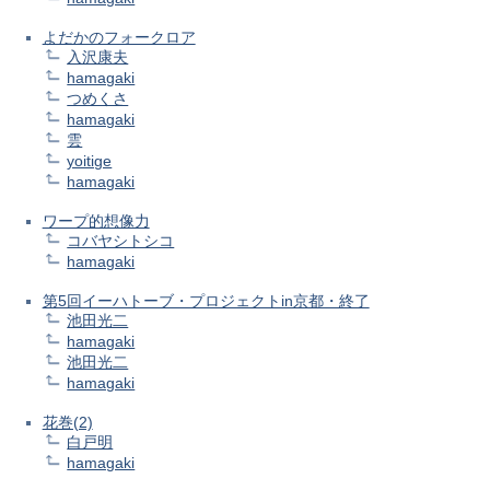
よだかのフォークロア
入沢康夫
hamagaki
つめくさ
hamagaki
雲
yoitige
hamagaki
ワープ的想像力
コバヤシトシコ
hamagaki
第5回イーハトーブ・プロジェクトin京都・終了
池田光二
hamagaki
池田光二
hamagaki
花巻(2)
白戸明
hamagaki