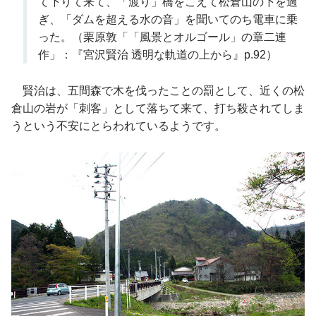
て下りて来て、「渡り」橋をこえて松倉山の下を過
ぎ、「ダムを超える水の音」を聞いてのち電車に乗
った。（栗原敦「「風景とオルゴール」の章二連
作」：『宮沢賢治 透明な軌道の上から』p.92）
賢治は、五間森で木を伐ったことの罰として、近くの松
倉山の岩が「刺客」として落ちて来て、打ち殺されてしま
うという不安にとらわれているようです。