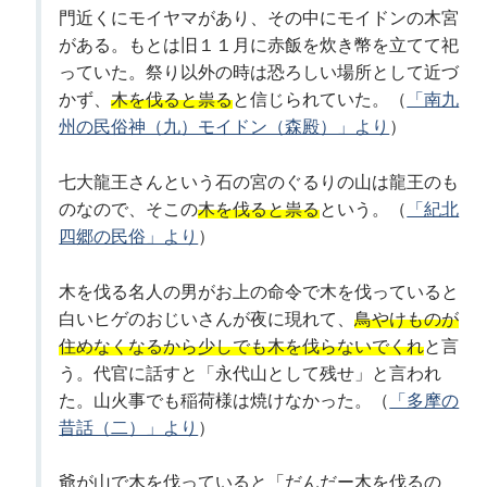
門近くにモイヤマがあり、その中にモイドンの木宮
がある。もとは旧１１月に赤飯を炊き幣を立てて祀
っていた。祭り以外の時は恐ろしい場所として近づ
かず、
木を伐ると祟る
と信じられていた。（
「南九
州の民俗神（九）モイドン（森殿）」より
）
七大龍王さんという石の宮のぐるりの山は龍王のも
のなので、そこの
木を伐ると祟る
という。（
「紀北
四郷の民俗」より
）
木を伐る名人の男がお上の命令で木を伐っていると
白いヒゲのおじいさんが夜に現れて、
鳥やけものが
住めなくなるから少しでも木を伐らないでくれ
と言
う。代官に話すと「永代山として残せ」と言われ
た。山火事でも稲荷様は焼けなかった。（
「多摩の
昔話（二）」より
）
爺が山で木を伐っていると「だんだー木を伐るの