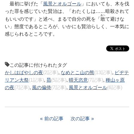
最初に挙げた「
風景とオルゴール
」においても、木を伐
った罪を感じていた賢治は、「わたくしは……暗殺されて
あへ
もいいのです」と述べ、まるで自分の死を「
敢
て避けな
い」態度であるところが、いかにも賢治らしく、一本気に
感じられるところです。
この記事に付けられたタグ
かしはばやしの夜
(2記事)
,
なめとこ山の熊
(13記事)
,
ビヂテ
リアン大祭
(1記事)
,
昴
(5記事)
,
晴天恣意
(7記事)
,
種山ヶ原
の夜
(7記事)
,
風の偏倚
(7記事)
,
風景とオルゴール
(6記事)
前の記事
次の記事