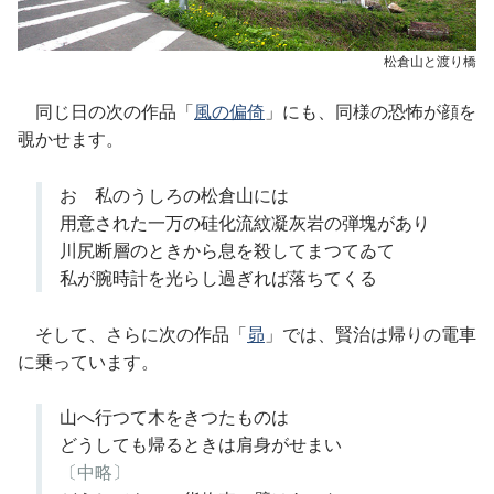
松倉山と渡り橋
同じ日の次の作品「
風の偏倚
」にも、同様の恐怖が顔を
覗かせます。
おゝ私のうしろの松倉山には
用意された一万の硅化流紋凝灰岩の弾塊があり
川尻断層のときから息を殺してまつてゐて
私が腕時計を光らし過ぎれば落ちてくる
そして、さらに次の作品「
昴
」では、賢治は帰りの電車
に乗っています。
山へ行つて木をきつたものは
どうしても帰るときは肩身がせまい
〔中略〕