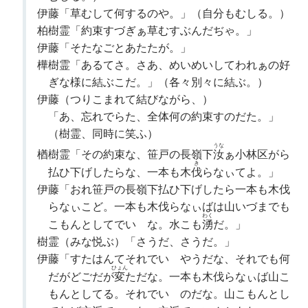
伊藤「草むして何するのや。」（自分もむしる。）
柏樹霊「約束すづぎぁ草むすぶんだぢゃ。」
伊藤「そたなごとあたたが。」
樺樹霊「あるてさ。さあ、めいめいしてわれぁの好
ぎな様に結ぶこだ。」（各々別々に結ぶ。）
伊藤（つりこまれて結びながら、）
「あ、忘れでらた、全体何の約束すのだた。」
（樹霊、同時に笑ふ）
うな
楢樹霊「その約束な、笹戸の長嶺下
汝
ぁ小林区がら
き
払ひ下げしたらな、一本も木
伐
らなぃてよ。」
伊藤「おれ笹戸の長嶺下払ひ下げしたら一本も木伐
らなぃこど。一本も木伐らなぃばは山いづまでも
わく
こもんとしてでいゝな。水こも
湧
だ。」
樹霊（みな悦ぶ）「さうだ、さうだ。」
伊藤「すたはんてそれでいゝやうだな、それでも何
ひょん
だがどごだが
変
ただな。一本も木伐らなぃば山こ
もんとしてる。それでいゝのだな。山こもんとし