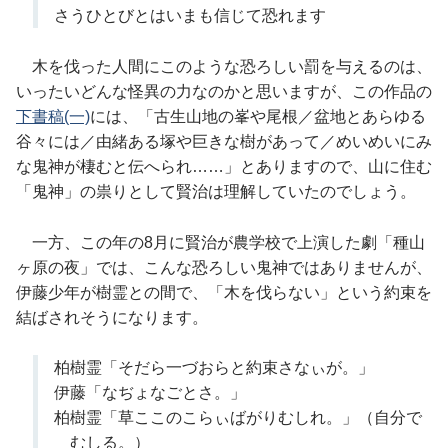
さうひとびとはいまも信じて恐れます
木を伐った人間にこのような恐ろしい罰を与えるのは、
いったいどんな怪異の力なのかと思いますが、この作品の
下書稿(一)
には、「古生山地の峯や尾根／盆地とあらゆる
谷々には／由緒ある塚や巨きな樹があって／めいめいにみ
な鬼神が棲むと伝へられ……」とありますので、山に住む
「鬼神」の祟りとして賢治は理解していたのでしょう。
一方、この年の8月に賢治が農学校で上演した劇「種山
ヶ原の夜」では、こんな恐ろしい鬼神ではありませんが、
伊藤少年が樹霊との間で、「木を伐らない」という約束を
結ばされそうになります。
柏樹霊「そだら一づおらと約束さなぃが。」
伊藤「なぢょなごとさ。」
柏樹霊「草ここのこらぃばがりむしれ。」（自分で
むしる。）