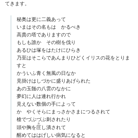
てきます。
秘奥は更に二義あって
いまはその名もはゞかるべき
高貴の塔でありますので
もしも誰かゞその樹を伐り
あるひは塚をはたけにひらき
乃至はそこらであんまりひどくイリスの花をとりま
すと
かういふ青く無風の日なか
見掛けはしづかに盛りあげられた
あの玉髄の八雲のなかに
夢幻に人は連れ行かれ
見えない数個の手によって
かゞやくそらにまっさかさまにつるされて
槍でづぶづぶ刺されたり
お
頭や胸を
圧
し潰されて
醒めてははげしい病気になると