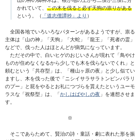
山の神の御神木は、根が地の上から二俣か三俣に分
かれていて、
この木を伐ると必ず天狗の祟りがある
という。（
「道志俚譚抄」より
）
全国各地でいろいろなパターンがあるようですが、祟る
主体は「山の神」「天狗」「大蛇」「龍王」「死者の霊」
などで、伐った人はほとんどが病気になっています。
ただその中で、白いヒゲのおじいさんが現れて「鳥やけ
ものが住めなくなるから少しでも木を伐らないでくれ」と
頼むという「共存型」は、「種山ヶ原の夜」と少し似てい
ますし、木を伐った後で「ニシイサラサラトンピンパラリ
のプー」と屁をやるとお礼につづらを貰えたというユーモ
ラスな「祝祭型」は、「
かしはばやしの夜
」を連想させま
す。
※
そこであらためて、賢治の詩・童話・劇に表れた形を振