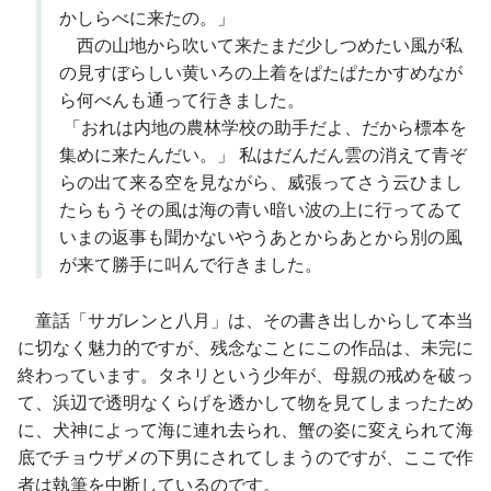
かしらべに来たの。」
西の山地から吹いて来たまだ少しつめたい風が私
の見すぼらしい黄いろの上着をぱたぱたかすめなが
ら何べんも通って行きました。
「おれは内地の農林学校の助手だよ、だから標本を
集めに来たんだい。」 私はだんだん雲の消えて青ぞ
らの出て来る空を見ながら、威張ってさう云ひまし
たらもうその風は海の青い暗い波の上に行ってゐて
いまの返事も聞かないやうあとからあとから別の風
が来て勝手に叫んで行きました。
童話「サガレンと八月」は、その書き出しからして本当
に切なく魅力的ですが、残念なことにこの作品は、未完に
終わっています。タネリという少年が、母親の戒めを破っ
て、浜辺で透明なくらげを透かして物を見てしまったため
に、犬神によって海に連れ去られ、蟹の姿に変えられて海
底でチョウザメの下男にされてしまうのですが、ここで作
者は執筆を中断しているのです。