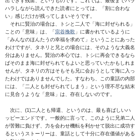
出できず残留、というものです。これでは、最後までハラ
ハラしながら読んできた読者にとっては、「割に合わな
い」感じだけが残ってしまいそうです。
それに賢治の場合は、トシと二人で「海に封ぜられる」
ことの「意味」は、「
宗谷挽歌
」に書かれているように
「みんなのほんたうの幸福を求めて」ということにあった
わけですが、タネリと兄との場合には、そのような大義名
分はありません。賢治の本心では、トシに再会できるなら
ばそのまま海に封ぜられてもよいと思っていたかもしれま
せんが、タネリの方はそもそも兄に会おうとして海に入っ
たわけではありませんでした。すなわち、この童話の内部
には、「二人とも封ぜられてしまう」という理不尽な結末
に見合うような「意味」は、存在しないのです。
次に、(1)二人とも帰還、というのは、最も喜ばしいハ
ッピーエンドです。一般的に言って、このように兄弟二人
が苦難に負けず、力を会わせ機転を利かせて脱出に成功す
るというストーリーは、童話として十分に存在価値がある