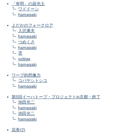
「有明」の寂光土
ワドドーン
hamagaki
よだかのフォークロア
入沢康夫
hamagaki
つめくさ
hamagaki
雲
yoitige
hamagaki
ワープ的想像力
コバヤシトシコ
hamagaki
第5回イーハトーブ・プロジェクトin京都・終了
池田光二
hamagaki
池田光二
hamagaki
花巻(2)