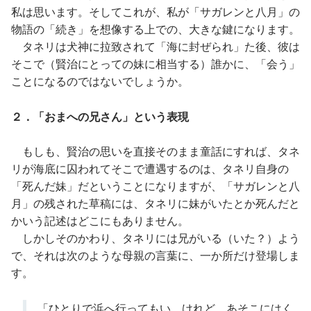
私は思います。そしてこれが、私が「サガレンと八月」の
物語の「続き」を想像する上での、大きな鍵になります。
タネリは犬神に拉致されて「海に封ぜられ」た後、彼は
そこで（賢治にとっての妹に相当する）誰かに、「会う」
ことになるのではないでしょうか。
２．「おまへの兄さん」という表現
もしも、賢治の思いを直接そのまま童話にすれば、タネ
リが海底に囚われてそこで遭遇するのは、タネリ自身の
「死んだ妹」だということになりますが、「サガレンと八
月」の残された草稿には、タネリに妹がいたとか死んだと
かいう記述はどこにもありません。
しかしそのかわり、タネリには兄がいる（いた？）よう
で、それは次のような母親の言葉に、一か所だけ登場しま
す。
「ひとりで浜へ行ってもいゝけれど、あそこにはく