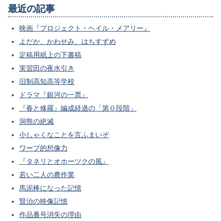
最近の記事
映画『プロジェクト・ヘイル・メアリー』
よだか、かわせみ、はちすずめ
定稿用紙上の下書稿
実習田の夜水引き
旧制高知高等学校
ドラマ『銀河の一票』
『春と修羅』編成経過の「第０段階」
洞熊の絶滅
小しゃくなことを言ふまいぞ
ワープ的想像力
『タネリとオホーツクの風』
若い二人の農作業
馬泥棒になった記憶
賢治の映像記憶
作品番号消失の理由