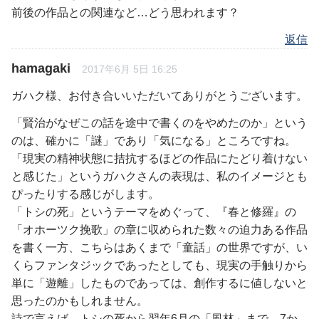
前後の作品との関連など…どう思われます？
返信
hamagaki
2017年6月 5日 16:25
ガハク様、お付き合いいただいてありがとうございます。
「賢治がなぜこの話を途中で書くのをやめたのか」という
のは、確かに「謎」であり「気になる」ところですね。
「現実の精神状態に拮抗するほどの作品にたどり着けない
と感じた」というガハクさんの表現は、私のイメージとも
ぴったりする感じがします。
「トシの死」というテーマをめぐって、『春と修羅』の
「オホーツク挽歌」の章に収められた数々の迫力ある作品
を書く一方、こちらはあくまで「童話」の世界ですが、い
くらファンタジックであったとしても、現実の手触りから
単に「遊離」したものであっては、創作するに値しないと
思ったのかもしれません。
詩で言えば、トシの死から翌年6月の「風林」まで、7か