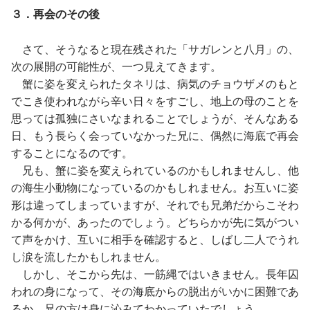
３．再会のその後
さて、そうなると現在残された「サガレンと八月」の、
次の展開の可能性が、一つ見えてきます。
蟹に姿を変えられたタネリは、病気のチョウザメのもと
でこき使われながら辛い日々をすごし、地上の母のことを
思っては孤独にさいなまれることでしょうが、そんなある
日、もう長らく会っていなかった兄に、偶然に海底で再会
することになるのです。
兄も、蟹に姿を変えられているのかもしれませんし、他
の海生小動物になっているのかもしれません。お互いに姿
形は違ってしまっていますが、それでも兄弟だからこそわ
かる何かが、あったのでしょう。どちらかが先に気がつい
て声をかけ、互いに相手を確認すると、しばし二人でうれ
し涙を流したかもしれません。
しかし、そこから先は、一筋縄ではいきません。長年囚
われの身になって、その海底からの脱出がいかに困難であ
るか、兄の方は身に沁みてわかっていたでしょう。