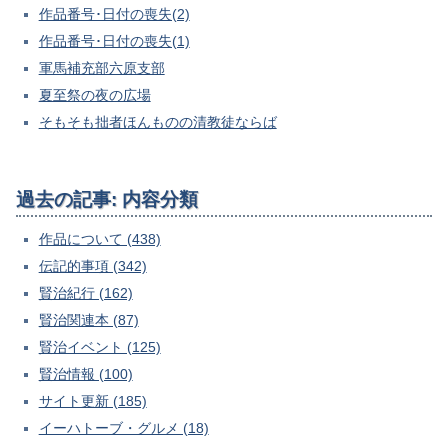
作品番号･日付の喪失(2)
作品番号･日付の喪失(1)
軍馬補充部六原支部
夏至祭の夜の広場
そもそも拙者ほんものの清教徒ならば
過去の記事: 内容分類
作品について (438)
伝記的事項 (342)
賢治紀行 (162)
賢治関連本 (87)
賢治イベント (125)
賢治情報 (100)
サイト更新 (185)
イーハトーブ・グルメ (18)