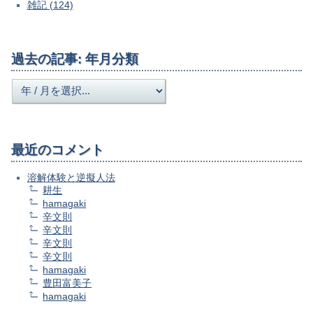
雑記 (124)
過去の記事: 年月分類
最近のコメント
溶解体験と逆擬人法
耕生
hamagaki
辛文則
辛文則
辛文則
辛文則
hamagaki
豊田富美子
hamagaki