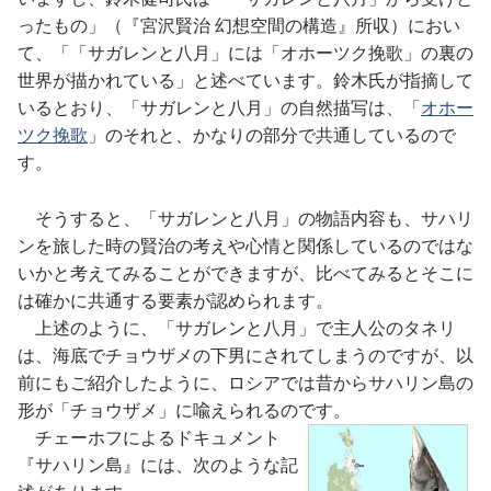
ったもの」（『宮沢賢治 幻想空間の構造』所収）におい
て、「「サガレンと八月」には「オホーツク挽歌」の裏の
世界が描かれている」と述べています。鈴木氏が指摘して
いるとおり、「サガレンと八月」の自然描写は、「
オホー
ツク挽歌
」のそれと、かなりの部分で共通しているので
す。
そうすると、「サガレンと八月」の物語内容も、サハリ
ンを旅した時の賢治の考えや心情と関係しているのではな
いかと考えてみることができますが、比べてみるとそこに
は確かに共通する要素が認められます。
上述のように、「サガレンと八月」で主人公のタネリ
は、海底でチョウザメの下男にされてしまうのですが、以
前にもご紹介したように、ロシアでは昔からサハリン島の
形が「チョウザメ」に喩えられるのです。
チェーホフによるドキュメント
『サハリン島』には、次のような記