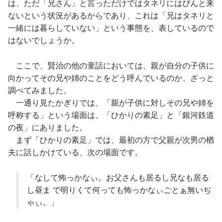
は、ただ「兄さん」と言っただけではタネリにはぴんと来
ないという状況があるからであり、これは「兄はタネリと
一緒には暮らしていない」という事態を、表しているので
はないでしょうか。
ここで、賢治の他の童話においては、親が自分の子供に
向かってその兄や姉のことをどう呼んでいるのか、ざっと
調べてみました。
一通り見たかぎりでは、「親が子供に対しその兄や姉を
呼称する」という場面は、「ひかりの素足」と「銀河鉄道
の夜」にありました。
まず「ひかりの素足」では、最初の方で父親が次男の楢
夫に話しかけている、次の場面です。
「なして怖っかなぃ。お父さんも居るし兄なも居る
し昼ま で明りくて何っても怖っかなぃごとぁ無いぢ
ゃぃ。」