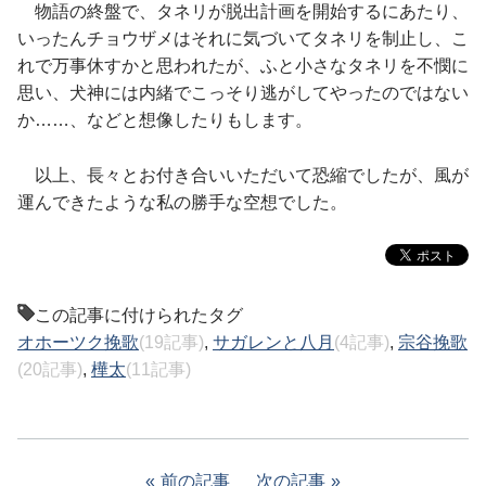
物語の終盤で、タネリが脱出計画を開始するにあたり、
いったんチョウザメはそれに気づいてタネリを制止し、こ
れで万事休すかと思われたが、ふと小さなタネリを不憫に
思い、犬神には内緒でこっそり逃がしてやったのではない
か……、などと想像したりもします。
以上、長々とお付き合いいただいて恐縮でしたが、風が
運んできたような私の勝手な空想でした。
この記事に付けられたタグ
オホーツク挽歌
(19記事)
,
サガレンと八月
(4記事)
,
宗谷挽歌
(20記事)
,
樺太
(11記事)
前の記事
次の記事