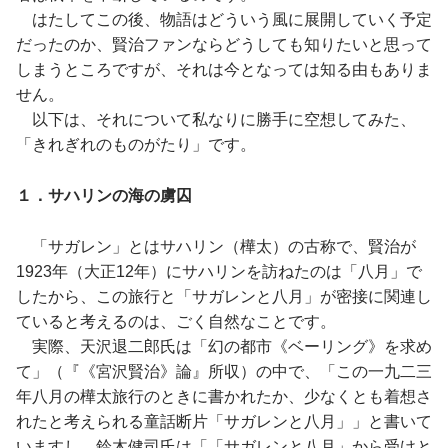
はたしてこの後、物語はどういう風に展開していく予定
だったのか、賢治ファンならどうしても知りたいと思って
しまうところですが、それは今となっては知る由もありま
せん。
以下は、それについて私なりに勝手に空想してみた、
「きれぎれのものがたり」です。
１．サハリンの海の虜囚
「サガレン」とはサハリン（樺太）の古称で、賢治が
1923年（大正12年）にサハリンを訪ねたのは「八月」で
したから、この旅行と「サガレンと八月」が密接に関連し
ていると考えるのは、ごく自然なことです。
実際、天沢退二郎氏は「幻の都市《ベーリング》を求め
て」（『《宮沢賢治》論』所収）の中で、「この一九二三
年八月の樺太旅行のときに書かれたか、少なくとも着想さ
れたと考えられる童話断片「サガレンと八月」」と書いて
いますし、鈴木健司氏は「「サガレンと八月」から受けと