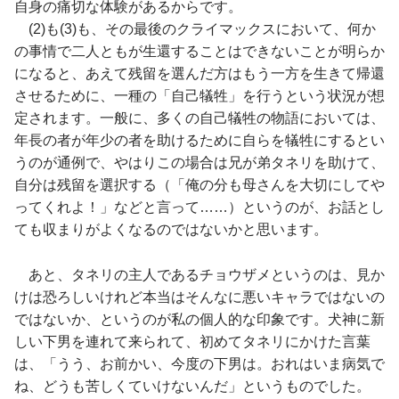
自身の痛切な体験があるからです。
(2)も(3)も、その最後のクライマックスにおいて、何か
の事情で二人ともが生還することはできないことが明らか
になると、あえて残留を選んだ方はもう一方を生きて帰還
させるために、一種の「自己犠牲」を行うという状況が想
定されます。一般に、多くの自己犠牲の物語においては、
年長の者が年少の者を助けるために自らを犠牲にするとい
うのが通例で、やはりこの場合は兄が弟タネリを助けて、
自分は残留を選択する（「俺の分も母さんを大切にしてや
ってくれよ！」などと言って……）というのが、お話とし
ても収まりがよくなるのではないかと思います。
あと、タネリの主人であるチョウザメというのは、見か
けは恐ろしいけれど本当はそんなに悪いキャラではないの
ではないか、というのが私の個人的な印象です。犬神に新
しい下男を連れて来られて、初めてタネリにかけた言葉
は、「うう、お前かい、今度の下男は。おれはいま病気で
ね、どうも苦しくていけないんだ」というものでした。