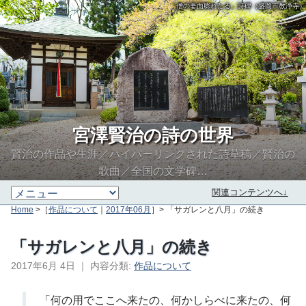
「僧の妻面膨れたる」詩碑（盛岡市教浄寺）
宮澤賢治の詩の世界
賢治の作品や生涯／ハイパーリンクされた詩草稿／賢治の
歌曲／全国の文学碑…
関連コンテンツへ↓
Home
>［
作品について
｜
2017年06月
］> 「サガレンと八月」の続き
「サガレンと八月」の続き
2017年6月 4日
｜
内容分類:
作品について
∮∬
「何の用でここへ来たの、何かしらべに来たの、何