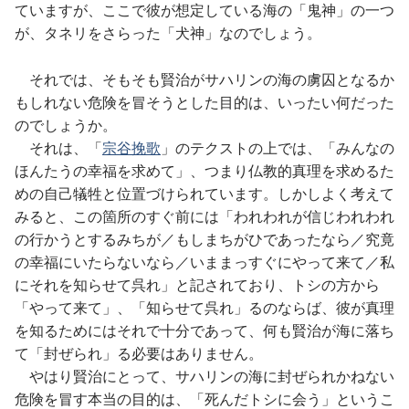
ていますが、ここで彼が想定している海の「鬼神」の一つ
が、タネリをさらった「犬神」なのでしょう。
それでは、そもそも賢治がサハリンの海の虜囚となるか
もしれない危険を冒そうとした目的は、いったい何だった
のでしょうか。
それは、「
宗谷挽歌
」のテクストの上では、「みんなの
ほんたうの幸福を求めて」、つまり仏教的真理を求めるた
めの自己犠牲と位置づけられています。しかしよく考えて
みると、この箇所のすぐ前には「われわれが信じわれわれ
の行かうとするみちが／もしまちがひであったなら／究竟
の幸福にいたらないなら／いままっすぐにやって来て／私
にそれを知らせて呉れ」と記されており、トシの方から
「やって来て」、「知らせて呉れ」るのならば、彼が真理
を知るためにはそれで十分であって、何も賢治が海に落ち
て「封ぜられ」る必要はありません。
やはり賢治にとって、サハリンの海に封ぜられかねない
危険を冒す本当の目的は、「死んだトシに会う」というこ