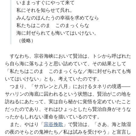
いままっすぐにやって来て
私にそれを知らせて呉れ。
みんなのほんたうの幸福を求めてなら
私たちはこのまゝこのまっくらな
海に封ぜられても悔いてはいけない。
（後略）
すなわち、宗谷海峡において賢治は、トシから呼ばれた
ら自ら海に落ちようと思い詰めていて、その結果として
「私たちはこのまゝこのまっくらな／海に封ぜられても悔
いてはいけない」とも、考えていたのです。
つまり、「サガレンと八月」におけるタネリの境遇
――
サハリンの海底に囚われるという状態は、賢治がこの地を
訪ねるにあたって、実は自ら秘かに覚悟を定めていたこと
だったのであり、それはひょっとしたら賢治自身がそうな
ったかもしれない運命を描いているのです。
また、やはり「
宗谷挽歌
」で賢治は、「さあ、海と陰湿
の夜のそらとの鬼神たち／私は試みを受けやう」と宣言し