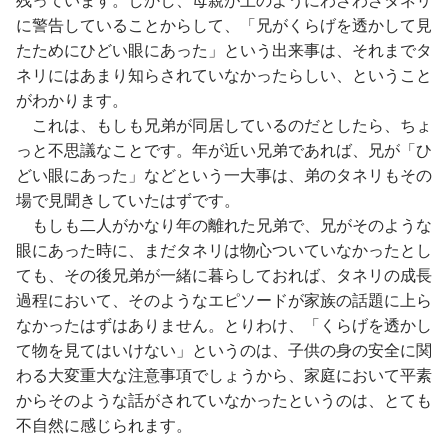
残っています。しかし、母親が上のようにわざわざタネリ
に警告していることからして、「兄がくらげを透かして見
たためにひどい眼にあった」という出来事は、それまでタ
ネリにはあまり知らされていなかったらしい、ということ
がわかります。
これは、もしも兄弟が同居しているのだとしたら、ちょ
っと不思議なことです。年が近い兄弟であれば、兄が「ひ
どい眼にあった」などという一大事は、弟のタネリもその
場で見聞きしていたはずです。
もしも二人がかなり年の離れた兄弟で、兄がそのような
眼にあった時に、まだタネリは物心ついていなかったとし
ても、その後兄弟が一緒に暮らしておれば、タネリの成長
過程において、そのようなエピソードが家族の話題に上ら
なかったはずはありません。とりわけ、「くらげを透かし
て物を見てはいけない」というのは、子供の身の安全に関
わる大変重大な注意事項でしょうから、家庭において平素
からそのような話がされていなかったというのは、とても
不自然に感じられます。