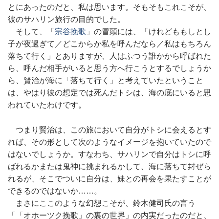
とにあったのだと、私は思います。そもそもこれこそが、
彼のサハリン旅行の目的でした。
そして、「
宗谷挽歌
」の冒頭には、「けれどももしとし
子が夜過ぎて／どこからか私を呼んだなら／私はもちろん
落ちて行く」とありますが、人はふつう誰かから呼ばれた
ら、呼んだ相手がいると思う方へ行こうとするでしょうか
ら、賢治が海に「落ちて行く」と考えていたということ
は、やはり彼の想定では死んだトシは、海の底にいると思
われていたわけです。
つまり賢治は、この旅において自分がトシに会えるとす
れば、その形として次のようなイメージを抱いていたので
はないでしょうか。すなわち、サハリンで自分はトシに呼
ばれるかまたは鬼神に挑まれるかして、海に落ちて封ぜら
れるが、そこでついに自分は、妹との再会を果たすことが
できるのではないか……。
まさにここのような幻想こそが、鈴木健司氏の言う
「「オホーツク挽歌」の裏の世界」の内実だったのだと、