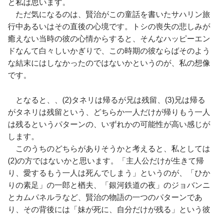
と私は思います。
ただ気になるのは、賢治がこの童話を書いたサハリン旅
行中あるいはその直後の心境です。トシの喪失の悲しみが
癒えない当時の彼の心情からすると、そんなハッピーエン
ドなんて白々しいかぎりで、この時期の彼ならばそのよう
な結末にはしなかったのではないかというのが、私の想像
です。
となると、、(2)タネリは帰るが兄は残留、(3)兄は帰る
がタネリは残留という、どちらか一人だけが帰りもう一人
は残るというパターンの、いずれかの可能性が高い感じが
します。
このうちのどちらがありそうかと考えると、私としては
(2)の方ではないかと思います。「主人公だけが生きて帰
り、愛するもう一人は死んでしまう」というのが、「ひか
りの素足」の一郎と楢夫、「銀河鉄道の夜」のジョバンニ
とカムパネルラなど、賢治の物語の一つのパターンであ
り、その背後には「妹が死に、自分だけが残る」という彼