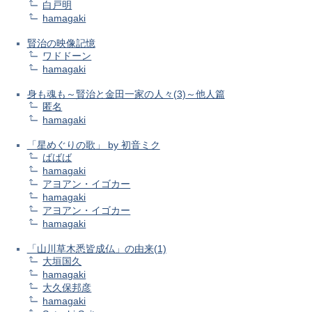
白戸明
hamagaki
賢治の映像記憶
ワドドーン
hamagaki
身も魂も～賢治と金田一家の人々(3)～他人篇
匿名
hamagaki
「星めぐりの歌」 by 初音ミク
ばばば
hamagaki
アヨアン・イゴカー
hamagaki
アヨアン・イゴカー
hamagaki
「山川草木悉皆成仏」の由来(1)
大垣国久
hamagaki
大久保邦彦
hamagaki