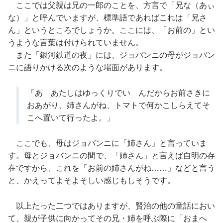
ここでは父親は兄の一郎のことを、方言で「兄な（あぃ
な）」と呼んでいますが、標準語であればこれは「兄さ
ん」というところでしょうか。ここには、「お前の」とい
うような言葉は付けられていません。
また「銀河鉄道の夜」には、ジョバンニの母がジョバン
ニに語りかける次のような場面があります。
「あゝあたしはゆっくりでいゝんだからお前さきに
おあがり、姉さんがね、トマトで何かこしらえてそ
こへ置いて行ったよ。」
ここでも、母はジョバンニに「姉さん」と言っていま
す。母とジョバンニの間で、「姉さん」と言えば自明の存
在ですから、これを「お前の姉さんがね……」などと言う
と、かえってよそよそしい感じもしそうです。
以上たった二つではありますが、賢治の他の童話におい
て、親が子供に向かってその兄・姉を呼ぶ際に「おまへ