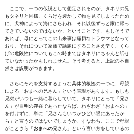
ここで、一つの仮説として想定されるのが、タネリの兄
もタネリと同様、くらげを透かして物を見てしまったため
に、犬神によって海にさらわれ、それ以後ずっと家に帰っ
てきていないのではないか、ということです。もしそうで
あれば、母にとってこの出来事は痛切なトラウマとなって
おり、それについて家族で話題にすることさえ辛く、くら
げの危険性についてもこの時まではタネリにちゃんと話せ
ていなかったかもしれません。そう考えると、上記の不自
然さは説明がつきます。
さらにそれを支持するような具体的根拠の一つに、母親
による「おまへの兄さん」という表現があります。もしも
兄弟がいつも一緒に暮らしていて、タネリにとって「兄さ
ん」が自明の存在であったならば、わざわざ「おまへの」
を付けずに、単に「兄さんもいつかひどい眼にあったか
ら」と言うのではないでしょうか。すなわち、ここで母親
がことさら「
おまへの
兄さん」という言い方をしているの