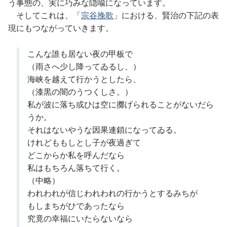
う事態の、実に巧みな隠喩になっています。
そしてこれは、「
宗谷挽歌
」における、賢治の下記の表
現にもつながっていきます。
こんな誰も居ない夜の甲板で
（雨さへ少し降ってゐるし、）
海峡を越えて行かうとしたら、
（漆黒の闇のうつくしさ。）
私が波に落ち或ひは空に擲げられることがないだら
うか。
それはないやうな因果連鎖になってゐる。
けれどももしとし子が夜過ぎて
どこからか私を呼んだなら
私はもちろん落ちて行く。
（中略）
われわれが信じわれわれの行かうとするみちが
もしまちがひであったなら
究竟の幸福にいたらないなら