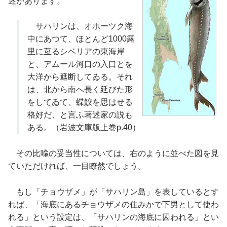
述があります。
サハリンは、オホーツク海
中にあつて、ほとんど1000露
里に亙るシベリアの東海岸
と、アムール河口の入口とを
大洋から遮断してゐる。それ
は、北から南へ長く延びた形
をしてゐて、蝶鮫を思はせる
格好だ、と言ふ著述家の説も
ある。（岩波文庫版上巻p.40）
その比喩の妥当性については、右のように並べた図を見
ていただければ、一目瞭然でしょう。
もし「チョウザメ」が「サハリン島」を表しているとす
れば、「海底にあるチョウザメの住みかで下男として使わ
れる」という設定は、「サハリンの海底に囚われる」とい