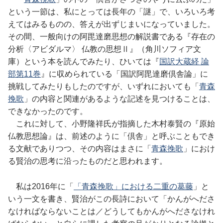
という一節は、私にとっては長年の「謎」で、いろいろ考
えてはみるものの、答えが出ずじまいになっていました。
その間、一般向けの阿毘達磨思想の解説書である『存在の
分析〈アビダルマ〉 仏教の思想Ⅱ』（角川ソフィア文
庫）という本を読んでみたり、ひいては『
国訳大蔵経 論
部第11巻
』に収められている「国訳阿毘達磨倶舎論」に
挑戦してみたりもしたのですが、いずれにおいても「
青森
挽歌
」の内容と関連があるような記述を見つけることは、
できなかったのです。
これに対して、小野隆祥氏が指摘した木村泰賢の『原始
仏教思想論』は、前述のように「倶舎」と呼ぶこともでき
る文献でありつつ、その内容はまさに「
青森挽歌
」におけ
る賢治の思考に沿ったものだと思われます。
私は2016年に「
「青森挽歌」における二重の葛藤
」と
いう一文を書き、賢治がこの長詩において「かんがへださ
なければならないことは／どうしてもかんがへださなけれ