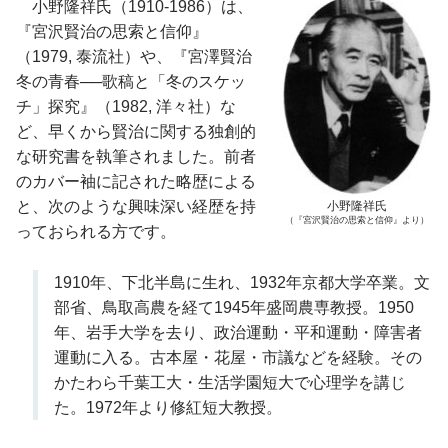
小野隆祥氏（1910-1986）は、
『宮沢賢治の思索と信仰』
（1979, 泰流社）や、『宮澤賢治
冬の青春──歌稿と「冬のスケッ
チ」探究』（1982, 洋々社）な
ど、早くから賢治に関する独創的
な研究書を執筆されました。前者
のカバー袖に記された略歴による
と、次のような興味深い経歴を持
小野隆祥氏
（『宮沢賢治の思索と信仰』より）
っておられる方です。
1910年、下北半島に生れ、1932年京都大学卒業。文
部省、鳥取高農を経て1945年盛岡農専教授。1950
年、岩手大学を去り、政治運動・平和運動・障害者
運動に入る。古本屋・花屋・市議などを経験。その
かたわら千葉工大・生活学園短大で心理学を講じ
た。1972年より修紅短大教授。