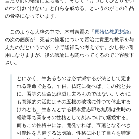
当たり前の結論に立ち返り、そして「けつしてひとりをい
のつてはいけない」と自らを戒める、というのがこの作品
の骨格になっています。
このような大枠の中で、木村泰賢の『
原始仏教思想論
』
の次の箇所が、死者の輪廻について賢治に貴重な教示を与
えたのだというのが、小野隆祥氏の考えです。少し長い引
用になりますが、後の議論にも関わってくるのでご容赦下
さい。
とにかく、生あるものは必ず滅するが法として定ま
れる運命である。乍併、仏陀に従へば、この死と共
に、吾等の生命は絶滅し去るものではない。いかに
も意識的の活動はその五根の破壊に伴つて休止する
けれども、生きんとする根本意志即ち無明は生時の
カルマ
経験即ち
業
をその性格として刻みつけて継続する。
而もこの性格中には、開発すれば、五蘊となるべき
可能性を具備するは勿論、性格に応じて自らを特定