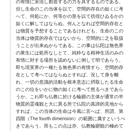
の有情に実現し創造するの力を具するものである。
但し生命のこの当体を以て、空間的存在の如くに考
へて、何処にか、何等かの形を以て彷徨ひゐるかの
如くに解してはならぬ。何んとなれば空間的存在と
は物質を予想することであるけれども、生命のこの
当体は物質的存在ではないから、空間的に之を取扱
うことが出来ぬからである。この事は仏陀は無色界
の衆生には処所なしとて、純粋なる精神生活のみの
有情に対する場所を認めないに例して明であらう。
即ち現実界の一種たる無色界の有情すら、空間的存
在として考へてはならぬとすれば、況して身を離
れ、一切の意識的活動を根本意志に摂取したる生命
のこの位をいかに物の如くに考へて然るべきであら
うか。これ即ち仏教に於ける輪廻の主体が通常の半
物質的霊魂観と大に異る所で仏陀の真諦的見地から
すれば、この当体の生命は今風に言へば、所謂、第
四階（The fourth dimension）の範囲に属すというべ
きであらう。而もこの点は亦、仏教輪廻観の極めて