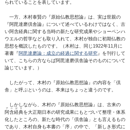
られていることを表しています。
一方、木村泰賢の『原始仏教思想論』は、実は世親の
『阿毘達磨倶舎論』について述べているわけではなく、古
い阿含経典に関する当時の新たな研究成果やショーペンハ
ウエルの哲学なども取り入れて、木村が独自に初期仏教の
思想を概説したものです。（木村は、同じ1922年11月に
著書『
阿毘達磨論：成立の経過に関する研究
』を刊行して
いて、こちらの方ならば阿毘達磨倶舎論そのものについて
論じています。）
したがって、木村の『原始仏教思想論』の内容を「倶
舎」と呼ぶというのは、本来はちょっと違うのです。
しかしながら、木村の『原始仏教思想論』は、古来の
アーガマ
阿含経典
を大正期日本の研究成果にもとづいて整理・体系
化したところの、新たな時代の「倶舎論」とも言えるもの
であり、木村自身も本書の「序」の中で、「新しき形式に