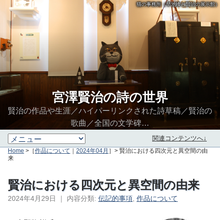
猫の事務所（早池峰と賢治の展示館）
宮澤賢治の詩の世界
賢治の作品や生涯／ハイパーリンクされた詩草稿／賢治の
歌曲／全国の文学碑…
関連コンテンツへ↓
Home
>［
作品について
｜
2024年04月
］> 賢治における四次元と異空間の由
来
賢治における四次元と異空間の由来
2024年4月29日
｜
内容分類:
伝記的事項
,
作品について
∮∬