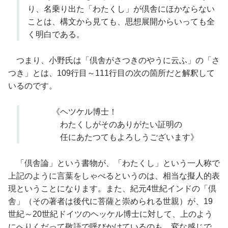
り、名乗り出た「わたくし」が倶舎にほかならない
ことは、構文から見ても、思想展開からいっても全
く明白である。
つまり、小野氏は「倶舎がさつきのやうに云ふ」の「さ
つき」とは、109行目～111行目の次の箇所だと解釈して
いるのです。
《ヘツケル博士！
わたくしがそのありがたい証明の
任にあたつてもよろしうございます》
「倶舎論」という書物が、「わたくし」という一人称で
上記のように言葉をしゃべるというのは、相当な擬人的表
現ということになります。また、紀元4世紀インドの「倶
舎」（その著者は後代に菩薩と崇められる世親）が、19
世紀～20世紀ドイツのヘッケル博士に対して、上のよう
にへりくだって敬語で呼びかけているのも、変な感じで