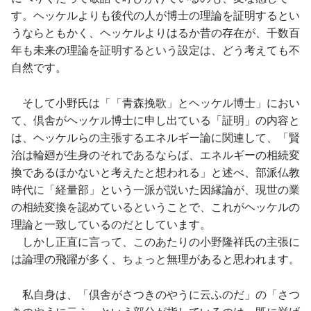
す。ヘッケルよりも後代の人が博士の理論を証明するとい
うならともかく、ヘッケルよりはるか昔の存在が、千数百
年も未来の理論を証明するという設定は、どう考えても不
自然です。
そして小野氏は「「青森挽歌」とヘッケル博士」におい
て、倶舎がヘッケル博士に申し出ている「証明」の内容と
は、ヘッケルらの主張するエネルギー論に関連して、「賢
治は輪廻が生身のそれであるならば、エネルギーの相続変
換であるほかないと考えたと想われる」と述べ、部派仏教
時代に「経量部」という一派が説いた因縁論が、現世の業
の相続変換を認めているということで、これがヘッケルの
理論と一致しているのだとしています。
しかし正直に言って、このあたりの小野隆祥氏の主張に
は論理の飛躍が多く、ちょっと無理があると思われます。
私自身は、「倶舎がさつきのやうに云ふのだ」の「さつ