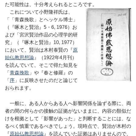
た可能性は、十分考えられるところです。
これについて小野隆祥氏は、
「「青森挽歌」とヘッケル博士」
（『啄木と賢治』5・6, 1976）お
よび「宮沢賢治作品の心理学的研
究」（『啄木と賢治』10, 1977）
において、賢治は木村泰賢の『
原
始仏教思想論
』（1922年4月刊）
を読んでいて、そこで得た知見を
「
青森挽歌
」や『春と修羅』の
「
序
」に反映させたのだと論じて
おられます。
一般に、ある人からある人へ影響関係を論ずる際に、両
者の間の何らかの接触の証拠がないままに、内容の類似だ
けを根拠として「影響があった」と判断することには、な
るべく慎重であるべきでしょう。現時点で、賢治が木村の
『
原始仏教思想論
』を読んでいた証拠はありませんので、