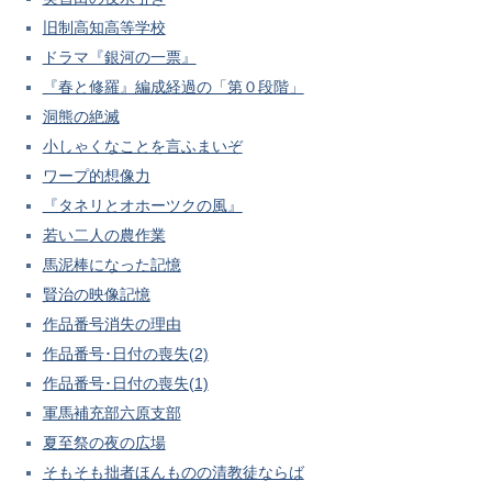
旧制高知高等学校
ドラマ『銀河の一票』
『春と修羅』編成経過の「第０段階」
洞熊の絶滅
小しゃくなことを言ふまいぞ
ワープ的想像力
『タネリとオホーツクの風』
若い二人の農作業
馬泥棒になった記憶
賢治の映像記憶
作品番号消失の理由
作品番号･日付の喪失(2)
作品番号･日付の喪失(1)
軍馬補充部六原支部
夏至祭の夜の広場
そもそも拙者ほんものの清教徒ならば