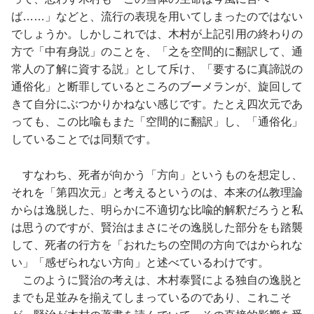
ば……」などと、流行の表現を用いてしまったのではない
でしょうか。しかしこれでは、木村が上記引用の終わりの
方で「中有身説」のことを、「之を空間的に翻訳して、通
常人の了解に資する説」として斥け、「要するに真諦説の
通俗化」と断罪しているところのブーメランが、旋回して
きて自分にぶつかりかねない感じです。たとえ四次元であ
っても、この比喩もまた「空間的に翻訳」し、「通俗化」
していることでは同類です。
すなわち、死者が向かう「方向」というものを想定し、
それを「第四次元」と考えるというのは、本来の仏教理論
からは逸脱した、明らかに不適切な比喩的解釈だろうと私
は思うのですが、賢治はまさにその逸脱した部分をも踏襲
して、死者の行方を「おれたちの空間の方向ではかられな
い」「感ぜられない方向」と述べているわけです。
このように賢治の考えは、木村泰賢による独自の逸脱と
までも足並みを揃えてしまっているのであり、これこそ