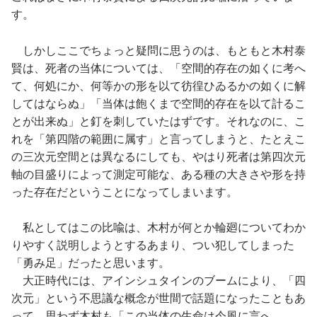
す。
しかしここでちょっと疑問に思うのは、もともと木村泰
賢は、死者の当体については、「空間的存在の如くに考へ
て、何処にか、何等かの形を以て彷徨ひゐるかの如くに解
してはならぬ」「当体は飽くまで空間的存在を以て計るこ
とが出来ぬ」と釘を刺していたはずです。それなのに、こ
れを「第四階の範囲に属す」と言ってしまうと、たとえこ
の三次元空間とは異なるにしても、やはり死者は第四次元
軸の目盛りによって測定可能な、ある種の大きさや形を持
った存在だということになってしまいます。
私としてはこの比喩は、木村が何とか輪廻についてわか
りやすく説明しようとするあまり、つい犯してしまった
「勇み足」だったと思います。
大正時代には、アインシュタインのブームにより、「四
次元」という不思議な概念が世間で話題になったこともあ
って、思わず木村も「この当体の生命は今風に言へ