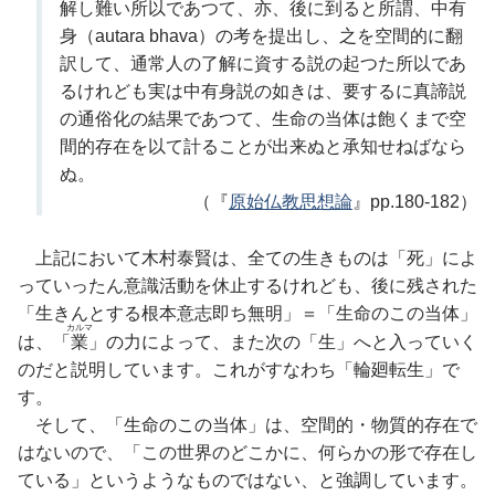
解し難い所以であつて、亦、後に到ると所謂、中有
身（autara bhava）の考を提出し、之を空間的に翻
訳して、通常人の了解に資する説の起つた所以であ
るけれども実は中有身説の如きは、要するに真諦説
の通俗化の結果であつて、生命の当体は飽くまで空
間的存在を以て計ることが出来ぬと承知せねばなら
ぬ。
（『
原始仏教思想論
』pp.180-182）
上記において木村泰賢は、全ての生きものは「死」によ
っていったん意識活動を休止するけれども、後に残された
「生きんとする根本意志即ち無明」＝「生命のこの当体」
カルマ
は、「
業
」の力によって、また次の「生」へと入っていく
のだと説明しています。これがすなわち「輪廻転生」で
す。
そして、「生命のこの当体」は、空間的・物質的存在で
はないので、「この世界のどこかに、何らかの形で存在し
ている」というようなものではない、と強調しています。