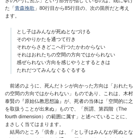
きのやうに云ふ」という部分が指しているのは、既に挙げ
た「
青森挽歌
」80行目から85行目の、次の箇所だと考え
ます。
とし子はみんなが死ぬとなづける
そのやりかたを通つて行き
それからさきどこへ行つたかわからない
それはおれたちの空間の方向ではかられない
感ぜられない方向を感じやうとするときは
たれだつてみんなぐるぐるする
前述のように、死んだトシが向かった方向は「おれたち
の空間の方向ではかられない」ものであり、これは、木村
泰賢の『原始仏教思想論』が、死者の当体は「空間的に之
を取扱うことが出来ぬ」もので、「所謂、第四階（The
fourth dimension）の範囲に属す」と述べていることに、
まさしく当てはまります。
結局のところ「倶舎」は、「とし子はみんなが死ぬとな