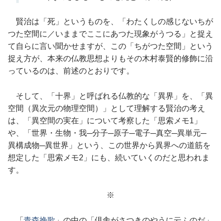
賢治は「死」というものを、「わたくしの感じないちが
つた空間に／いままでここにあつた現象がうつる」と捉え
て自らに言い聞かせますが、この「ちがつた空間」という
捉え方が、本来の仏教思想よりもその木村泰賢的修飾に沿
っているのは、前述のとおりです。
そして、「十界」と呼ばれる仏教的な「異界」を、「異
空間（異次元の物理空間）」として理解する賢治の考え
は、「異空間の実在」について考察した「思索メモ1」
や、「世界・生物・我─分子─原子─電子─真空─異単元─
異構成物─異世界」という、この世界から異界への道筋を
想定した「思索メモ2」にも、続いていくのだと思われま
す。
※
「
青森挽歌
」の中の「倶舎がさつきのやうに云ふのだ」