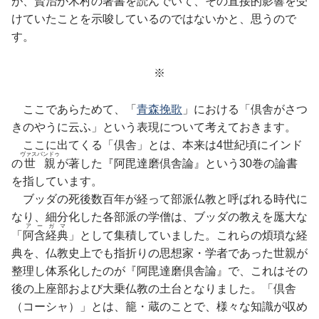
が、賢治が木村の著書を読んでいて、その直接的影響を受
けていたことを示唆しているのではないかと、思うので
す。
※
ここであらためて、「
青森挽歌
」における「倶舎がさつ
きのやうに云ふ」という表現について考えておきます。
ここに出てくる「倶舎」とは、本来は4世紀頃にインド
ヴァスバンドゥ
の
世親
が著した『阿毘達磨倶舎論』という30巻の論書
を指しています。
ブッダの死後数百年が経って部派仏教と呼ばれる時代に
なり、細分化した各部派の学僧は、ブッダの教えを厖大な
アーガマ
「
阿含経典
」として集積していました。これらの煩瑣な経
典を、仏教史上でも指折りの思想家・学者であった世親が
整理し体系化したのが『阿毘達磨倶舎論』で、これはその
後の上座部および大乗仏教の土台となりました。「倶舎
（コーシャ）」とは、籠・蔵のことで、様々な知識が収め