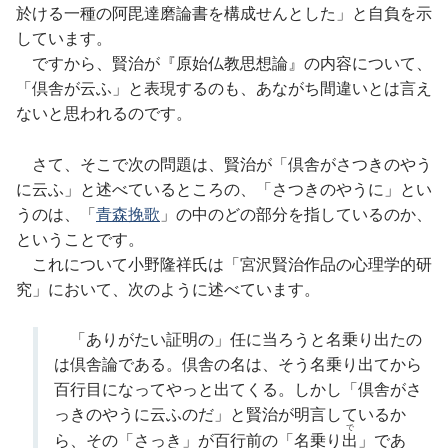
於ける一種の阿毘達磨論書を構成せんとした」と自負を示
しています。
ですから、賢治が『原始仏教思想論』の内容について、
「倶舎が云ふ」と表現するのも、あながち間違いとは言え
ないと思われるのです。
さて、そこで次の問題は、賢治が「倶舎がさつきのやう
に云ふ」と述べているところの、「さつきのやうに」とい
うのは、「
青森挽歌
」の中のどの部分を指しているのか、
ということです。
これについて小野隆祥氏は「宮沢賢治作品の心理学的研
究」において、次のように述べています。
「ありがたい証明の」任に当ろうと名乗り出たの
は倶舎論である。倶舎の名は、そう名乗り出てから
百行目になってやっと出てくる。しかし「倶舎がさ
っきのやうに云ふのだ」と賢治が明言しているか
で
ら、その「さっき」が百行前の「名乗り
出
」であ