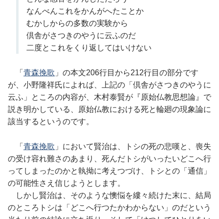
なんべんこれをかんがへたことか
むかしからの多数の実験から
倶舎がさつきのやうに云ふのだ
二度とこれをくり返してはいけない
「
青森挽歌
」の本文206行目から212行目の部分です
が、小野隆祥氏によれば、上記の「倶舎がさつきのやうに
云ふ」ところの内容が、木村泰賢が『原始仏教思想論』で
説き明かしている、原始仏教における死と輪廻の現象論に
該当するというのです。
「
青森挽歌
」において賢治は、トシの死の悲嘆と、喪失
の受け容れ難さのあまり、死んだトシがいったいどこへ行
ってしまったのかと執拗に考えつづけ、トシとの「通信」
の可能性さえ信じようとします。
しかし賢治は、そのような懊悩を縷々続けた末に、結局
のところトシは「どこへ行つたかわからない」のだという