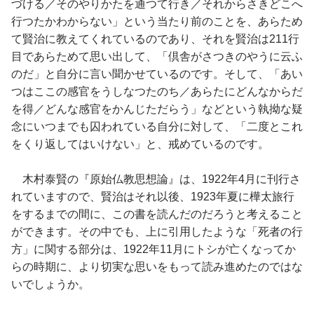
づける／そのやりかたを通つて行き／それからさきどこへ
行つたかわからない」という当たり前のことを、あらため
て賢治に教えてくれているのであり、それを賢治は211行
目であらためて思い出して、「倶舎がさつきのやうに云ふ
のだ」と自分に言い聞かせているのです。そして、「あい
つはここの感官をうしなつたのち／あらたにどんなからだ
を得／どんな感官をかんじただらう」などという執拗な疑
念にいつまでも囚われている自分に対して、「二度とこれ
をくり返してはいけない」と、戒めているのです。
木村泰賢の『原始仏教思想論』は、1922年4月に刊行さ
れていますので、賢治はそれ以後、1923年夏に樺太旅行
をするまでの間に、この書を読んだのだろうと考えること
ができます。その中でも、上に引用したような「死者の行
方」に関する部分は、1922年11月にトシが亡くなってか
らの時期に、より切実な思いをもって読み進めたのではな
いでしょうか。