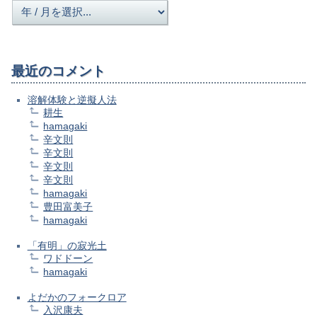
最近のコメント
溶解体験と逆擬人法
耕生
hamagaki
辛文則
辛文則
辛文則
辛文則
hamagaki
豊田富美子
hamagaki
「有明」の寂光土
ワドドーン
hamagaki
よだかのフォークロア
入沢康夫