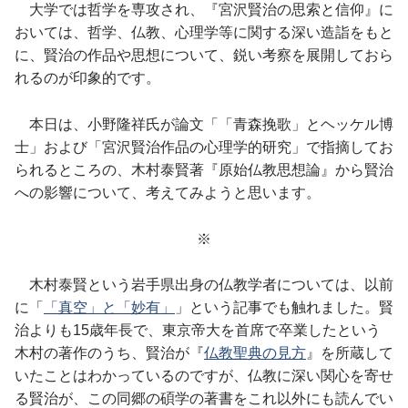
大学では哲学を専攻され、『宮沢賢治の思索と信仰』に
おいては、哲学、仏教、心理学等に関する深い造詣をもと
に、賢治の作品や思想について、鋭い考察を展開しておら
れるのが印象的です。
本日は、小野隆祥氏が論文「「青森挽歌」とヘッケル博
士」および「宮沢賢治作品の心理学的研究」で指摘してお
られるところの、木村泰賢著『原始仏教思想論』から賢治
への影響について、考えてみようと思います。
※
木村泰賢という岩手県出身の仏教学者については、以前
に「
「真空」と「妙有」
」という記事でも触れました。賢
治よりも15歳年長で、東京帝大を首席で卒業したという
木村の著作のうち、賢治が『
仏教聖典の見方
』を所蔵して
いたことはわかっているのですが、仏教に深い関心を寄せ
る賢治が、この同郷の碩学の著書をこれ以外にも読んでい