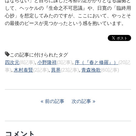
ばならない」と自らに課した考察の足がかりとなる論拠と
して、ヘッケルの『生命之不可思議』や、日寛の「臨終用
心抄」を想定してみたのですが、ここにおいて、やっとそ
の最後のピースが見つかったという感を抱いています。
この記事に付けられたタグ
四次元
(8記事)
,
小野隆祥
(3記事)
,
序（『春と修羅』）
(20記
事)
,
木村泰賢
(2記事)
,
異界
(23記事)
,
青森挽歌
(60記事)
前の記事
次の記事
コメント