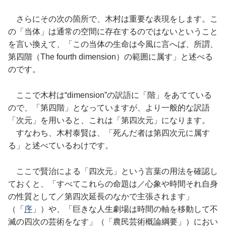
さらにその次の箇所で、木村は重要な表現をします。こ
の「当体」は通常の空間に存在するのではないということ
を言い換えて、「この当体の生命は今風に言へば、所謂、
第四階（The fourth dimension）の範囲に属す」と述べる
のです。
ここで木村は“dimension”の訳語に「階」をあてている
ので、「第四階」となっていますが、より一般的な訳語
「次元」を用いると、これは「第四次元」になります。
すなわち、木村泰賢は、「死んだ者は第四次元に属す
る」と述べているわけです。
ここで賢治による「四次元」という言葉の用法を確認し
ておくと、「すべてこれらの命題は／心象や時間それ自身
の性質として／第四次延長のなかで主張されます」
（「
序
」）や、「巨きな人生劇場は時間の軸を移動して不
滅の四次の芸術をなす」（「農民芸術概論綱要」）におい