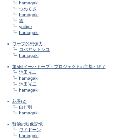
hamagaki
つめくさ
hamagaki
雲
yoitige
hamagaki
ワープ的想像力
コバヤシトシコ
hamagaki
第5回イーハトーブ・プロジェクトin京都・終了
池田光二
hamagaki
池田光二
hamagaki
花巻(2)
白戸明
hamagaki
賢治の映像記憶
ワドドーン
hamagaki