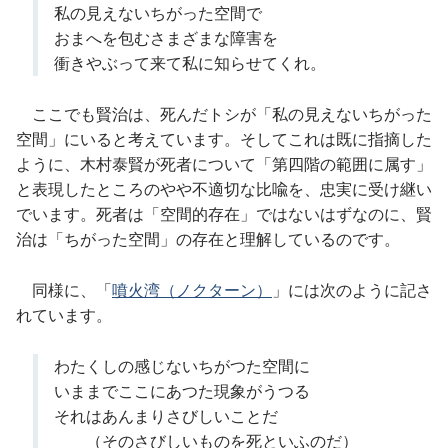
私の見えないちがった空間で
おまへを包むさまざまな障害を
衝きやぶって来て私に知らせてくれ。
ここでも賢治は、死んだトシが「私の見えないちがった
空間」にいると考えています。そしてこれは既に指摘した
ように、木村泰賢が死者について「第四階の範囲に属す」
と表現したところのやや不適切な比喩を、忠実に受け継い
でいます。死者は「空間的存在」ではないはずなのに、賢
治は「ちがった空間」の存在と理解しているのです。
同様に、「
噴火湾（ノクターン）
」には次のように記さ
れています。
わたくしの感じないちがつた空間に
いままでここにあつた現象がうつる
それはあんまりさびしいことだ
（そのさびしいものを死といふのだ）