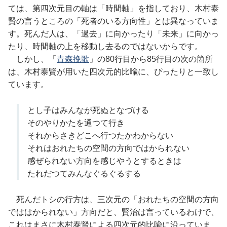
ては、第四次元目の軸は「時間軸」を指しており、木村泰
賢の言うところの「死者のいる方向性」とは異なっていま
す。死んだ人は、「過去」に向かったり「未来」に向かっ
たり、時間軸の上を移動し去るのではないからです。
しかし、「
青森挽歌
」の80行目から85行目の次の箇所
は、木村泰賢が用いた四次元的比喩に、ぴったりと一致し
ています。
とし子はみんなが死ぬとなづける
そのやりかたを通つて行き
それからさきどこへ行つたかわからない
それはおれたちの空間の方向ではかられない
感ぜられない方向を感じやうとするときは
たれだつてみんなぐるぐるする
死んだトシの行方は、三次元の「おれたちの空間の方向
でははかられない」方向だと、賢治は言っているわけで、
これはまさに木村泰賢による四次元的比喩に沿っていま