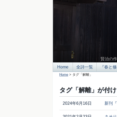
賢治の
Home
全詩一覧
『春と修
Home
> タグ「解離」
タグ「解離」が付け
2024年6月16日
新刊『
2021年2月23日
さそり