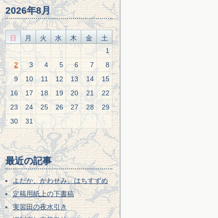
2026年8月
日
月
火
水
木
金
土
1
2
3
4
5
6
7
8
9
10
11
12
13
14
15
16
17
18
19
20
21
22
23
24
25
26
27
28
29
30
31
最近の記事
よだか、かわせみ、はちすずめ
定稿用紙上の下書稿
実習田の夜水引き