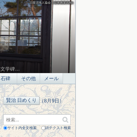
旧羅須地人協会（花巻農業高校）
の文学碑…
石碑
その他
メール
（8月9日）
サイト内全文検索
詩テクスト検索