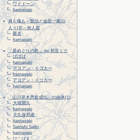
ワドドーン
hamagaki
身も魂も～賢治と金田一家の
人々(3)～他人篇
匿名
hamagaki
「星めぐりの歌」 by 初音ミク
ばばば
hamagaki
アヨアン・イゴカー
hamagaki
アヨアン・イゴカー
hamagaki
「山川草木悉皆成仏」の由来(1)
大垣国久
hamagaki
大久保邦彦
hamagaki
Satoshi Saito
hamagaki
ひこばえ