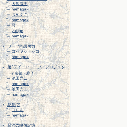
入沢康夫
hamagaki
つめくさ
hamagaki
雲
yoitige
hamagaki
ワープ的想像力
コバヤシトシコ
hamagaki
第5回イーハトーブ・プロジェク
トin京都・終了
池田光二
hamagaki
池田光二
hamagaki
花巻(2)
白戸明
hamagaki
賢治の映像記憶