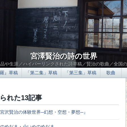
宮澤賢治の詩の世界
作品や生涯／ハイパーリンクされた詩草稿／賢治の歌曲／全国
羅』草稿
「第二集」草稿
「第三集」草稿
歌曲
られた13記事
宮沢賢治の体験世界─幻想・空想・夢想─』
のめだま・小いぬのめだま