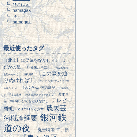
ひこばえ
hamagaki
jie
hamagaki
最近使ったタグ
〔北上川は熒気をながしィ〕
よ
だかの星
〔いま来た角に〕
〔向ふも春の
〔この森を通
お勤めなので〕
詩稿用紙
りぬければ〕
〔ほほじろは鼓のかたちにひ
〔温く含んだ南の風が〕
るがへるし〕
夜水引
鈴木卓
き
渇水と座禅
〔乾かぬ赤きチョークもて〕
テレビ
苗
ひのきとひなげし
阿部孝
農民芸
番組
マリヴロンと少女
銀河鉄
術概論綱要
道の夜
「丸善特製 二」原