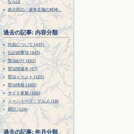
ならば
政次郎の「資本主義の精神」
過去の記事: 内容分類
作品について (437)
伝記的事項 (342)
賢治紀行 (162)
賢治関連本 (87)
賢治イベント (125)
賢治情報 (100)
サイト更新 (185)
イーハトーブ・グルメ (18)
雑記 (124)
過去の記事: 年月分類