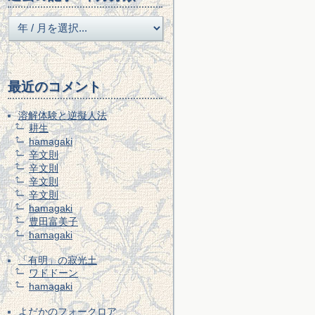
最近のコメント
溶解体験と逆擬人法
耕生
hamagaki
辛文則
辛文則
辛文則
辛文則
hamagaki
豊田富美子
hamagaki
「有明」の寂光土
ワドドーン
hamagaki
よだかのフォークロア