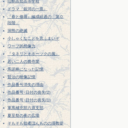
旧制高知高等学校
ドラマ『銀河の一票』
『春と修羅』編成経過の「第０
段階」
洞熊の絶滅
小しゃくなことを言ふまいぞ
ワープ的想像力
『タネリとオホーツクの風』
若い二人の農作業
馬泥棒になった記憶
賢治の映像記憶
作品番号消失の理由
作品番号･日付の喪失(2)
作品番号･日付の喪失(1)
軍馬補充部六原支部
夏至祭の夜の広場
そもそも拙者ほんものの清教徒