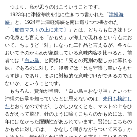
つまり、私が思うのはこういうことです。
1923年に津軽海峡を北に往きつつ書かれた「
津軽海
峡
」と、1924年に津軽海峡を南に還りつつ書かれた
「
〔船首マストの上に来て〕
」とは、どちらも亡き妹トシ
の化身とも言える「かもめ」が海上で現れるという点にお
いて、ちょうど「対」になった二作品と言えるが、各々に
おいてそのかもめが象徴している意味内容を比べると、前
者では「
白い鳥
」と同様に「兄との死別の悲しみに暮れる
妹」であるのに対して、後者では「兄を守護し幸いをもた
らす妹」であり、まさに対極的な意味づけができるのでは
ないか、ということです。
もちろん、賢治が当時、「白い鳥＝おなり神」といった
沖縄の伝承を知っていたとは思えないのは、
先日も検討し
た
とおりなのですが、しかし少なくとも、マストの上をひ
るがえって飛び、針のように啼くこちらのかもめには、前
年にはなかった躍動性があふれています。賢治はこちらの
かもめに対しては、「かなしく鳴きながらついて来る」か
もめとは、何か明らかに違ったとらえ方をしているので