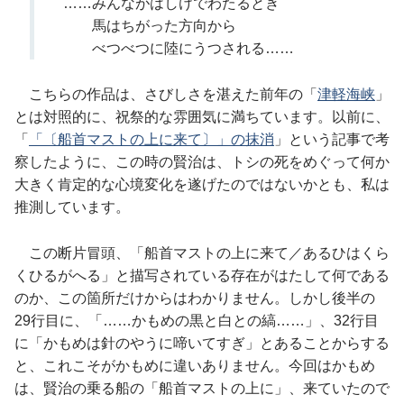
……
みんながはしけでわたるとき
馬はちがった方向から
べつべつに陸にうつされる
……
こちらの作品は、さびしさを湛えた前年の「
津軽海峡
」
とは対照的に、祝祭的な雰囲気に満ちています。以前に、
「
「〔船首マストの上に来て〕」の抹消
」という記事で考
察したように、この時の賢治は、トシの死をめぐって何か
大きく肯定的な心境変化を遂げたのではないかとも、私は
推測しています。
この断片冒頭、「船首マストの上に来て／あるひはくら
くひるがへる」と描写されている存在がはたして何である
のか、この箇所だけからはわかりません。しかし後半の
29行目に、「
……
かもめの黒と白との縞
……
」、32行目
に「かもめは針のやうに啼いてすぎ」とあることからする
と、これこそがかもめに違いありません。今回はかもめ
は、賢治の乗る船の「船首マストの上に」、来ていたので