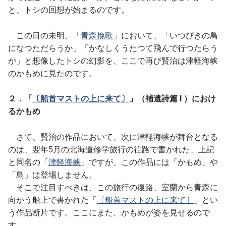
と、トシの回想が始まるのです。
この日の未明、「
青森挽歌
」において、「いつぴきの鳥
になつただらうか」「かなしくうたつて飛んで行つたらう
か」と想像したトシの幻影を、ここで再び賢治は津軽海峡
のかもめに見たのです。
２．「
〔船首マストの上に来て〕
」（補遺詩篇 I ）におけ
るかもめ
さて、賢治の作品において、次に津軽海峡が舞台となる
のは、翌年5月の北海道修学旅行の往路で書かれた、上記
と同名の「
津軽海峡
」ですが、この作品には「かもめ」や
「鳥」は登場しません。
そこで注目すべきは、この旅行の復路、室蘭から青森に
向かう船上で書かれた「
〔船首マストの上に来て〕
」とい
う作品断片です。ここにまた、かもめが姿を見せるので
す。