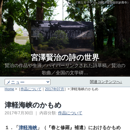
「雨ニモマケズ」詩碑（世田谷区妙壽寺）
宮澤賢治の詩の世界
賢治の作品や生涯／ハイパーリンクされた詩草稿／賢治の
歌曲／全国の文学碑…
関連コンテンツへ↓
Home
>［
作品について
｜
2017年07月
］> 津軽海峡のかもめ
津軽海峡のかもめ
2017年7月30日
｜
内容分類:
作品について
∮∬
１．「
津軽海峡
」（『春と修羅』補遺）におけるかもめ