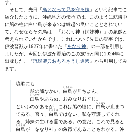
す。
そして、先日「
鳥となって兄を守る妹
」という記事でご
紹介したように、沖縄地方の伝承では、このように航海中
に船の柱に白い鳥が来るのは縁起の良いこととされてい
て、なぜならその鳥は、「おなり神（姉妹神）」の象徴と
考えられていたからです。これについて先日の記事では、
伊波普猷が1927年に書いた「
をなり神
」の一部を引用し
ましたが、今回は伊波が賢治のこの旅行と同じ1924年に
出版した、『
琉球聖典おもろさうし選釈
』から引用してみ
ます。
琉歌にも、
しらとや
船の艫なかい、
白鳥
が居ちよん、
しらとや
白鳥
やあらぬ、おみなりおすじ。
しらとり
といふのがあるが、これは船の艫に、
白鳥
が止まつ
しらとり
てゐる、否々、
白鳥
ではない、私を守護してくれ
る、姉妹の生ける霊である。の意だ。これで見ると
しらとり
白鳥
が「をなり神」の象徴であることもわかる。沖