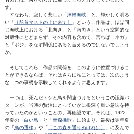
す。
すなわち、寂しく悲しい「
津軽海峡
」と、輝かしく明る
い「
〔船首マストの上に来て〕
」という二作品は、ほぼ同
じ海峡上における「北向き」と「南向き」という空間的な
対蹠性にとどまらず、その内容も含めて、言わば「ネガ」
と「ポジ」をなす関係にあると言えるのではないでしょう
か。
そしてこれら二作品の関係を、このように位置づけるこ
とができるならば、それはさらに私にとっては、次のよう
な二つの事柄を示唆してくれるように思えます。
一つは、死んだトシと鳥を関連づけるというこの認識パ
ターンが、当時の賢治にとっていかに根深く重い意味を持
っていたのかということの、再確認です。それは、1923
年夏の「
白い鳥
」と「
青森挽歌
」に始まり、最後は翌年夏
の「
鳥の遷移
」や「
〔この森を通りぬければ〕
」に及んで