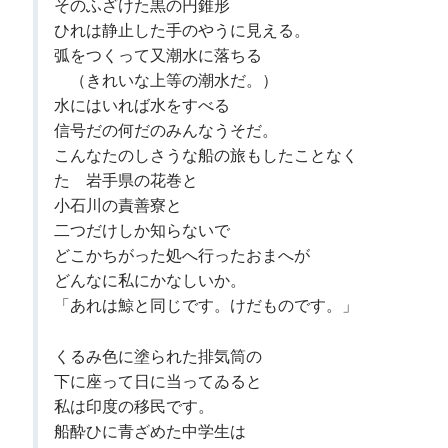
そのふざけた黒の円錐形
ひれは静止した手のやうに見える。
弧をつくって又潮水に落ちる
（きれいな上等の潮水だ。）
水にはいれば水をすべる
信号だの何だのみんなうそだ。
こんなたのしさうな船の旅もしたことなく
たゞ岩手県の花巻と
小石川の責善寮と
二つだけしか知らないで
どこかちがった処へ行ったおまへが
どんなに私にかなしいか。
「あれは鯨と同じです。けだものです。」
くるみ色に塗られた排気筒の
下に座って日に当ってゐると
私は印度の移民です。
船酔ひに青ざめた中学生は