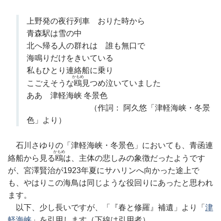
上野発の夜行列車 おりた時から
青森駅は雪の中
北へ帰る人の群れは 誰も無口で
海鳴りだけをきいている
私もひとり連絡船に乗り
かもめ
こごえそうな
鴎
見つめ泣いていました
ああ 津軽海峡 冬景色
（作詞： 阿久悠「津軽海峡・冬景
色」より）
石川さゆりの「津軽海峡・冬景色」においても、青函連
かもめ
絡船から見る
鴎
は、主体の悲しみの象徴だったようです
が、宮澤賢治が1923年夏にサハリンへ向かった途上で
も、やはりこの海鳥は同じような役回りにあったと思われ
ます。
以下、少し長いですが、「『春と修羅』補遺」より「
津
軽海峡
」を引用します（
下線
は引用者）。