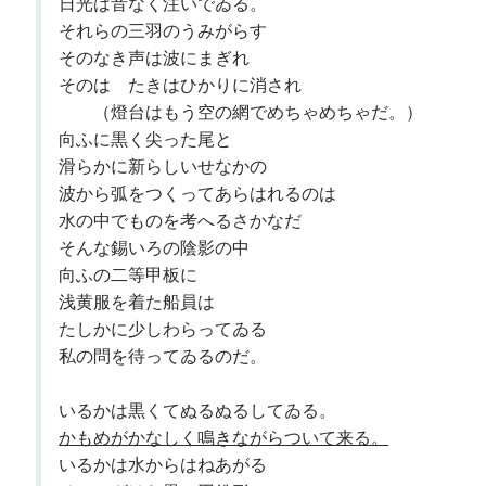
日光は音なく注いでゐる。
それらの三羽のうみがらす
そのなき声は波にまぎれ
そのはゞたきはひかりに消され
（燈台はもう空の網でめちゃめちゃだ。）
向ふに黒く尖った尾と
滑らかに新らしいせなかの
波から弧をつくってあらはれるのは
水の中でものを考へるさかなだ
そんな錫いろの陰影の中
向ふの二等甲板に
浅黄服を着た船員は
たしかに少しわらってゐる
私の問を待ってゐるのだ。
いるかは黒くてぬるぬるしてゐる。
かもめがかなしく鳴きながらついて来る。
いるかは水からはねあがる