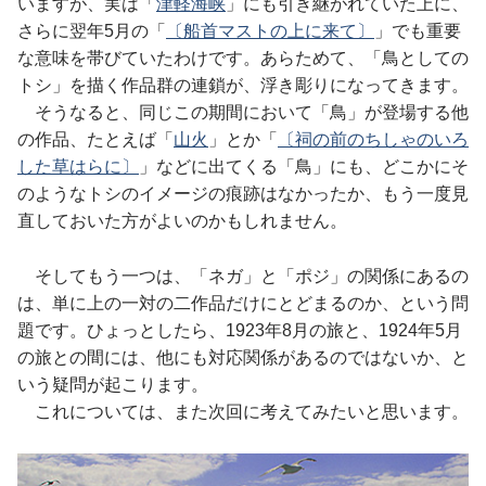
いますが、実は「
津軽海峡
」にも引き継がれていた上に、
さらに翌年5月の「
〔船首マストの上に来て〕
」でも重要
な意味を帯びていたわけです。あらためて、「鳥としての
トシ」を描く作品群の連鎖が、浮き彫りになってきます。
そうなると、同じこの期間において「鳥」が登場する他
の作品、たとえば「
山火
」とか「
〔祠の前のちしゃのいろ
した草はらに〕
」などに出てくる「鳥」にも、どこかにそ
のようなトシのイメージの痕跡はなかったか、もう一度見
直しておいた方がよいのかもしれません。
そしてもう一つは、「ネガ」と「ポジ」の関係にあるの
は、単に上の一対の二作品だけにとどまるのか、という問
題です。ひょっとしたら、1923年8月の旅と、1924年5月
の旅との間には、他にも対応関係があるのではないか、と
いう疑問が起こります。
これについては、また次回に考えてみたいと思います。