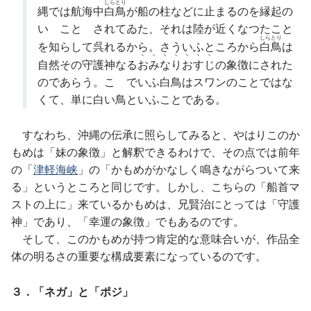
しらとり
縄では航海中
白鳥
が船の柱などに止まるのを縁起の
いゝことゝされてゐた、それは陸が近くなつたこと
しらとり
を知らして呉れるから。さういふところから
白鳥
は
丶丶丶丶丶丶丶
自然その守護神なる
おみなりおすじ
の象徴にされた
のであらう。こゝでいふ白鳥はスワンのことではな
くて、単に白い鳥といふことである。
すなわち、沖縄の伝承に照らしてみると、やはりこのか
もめは「妹の象徴」と解釈できるわけで、その点では前年
の「
津軽海峡
」の「かもめがかなしく鳴きながらついて来
る」というところと同じです。しかし、こちらの「船首マ
ストの上に」来ているかもめは、兄賢治にとっては「守護
神」であり、「幸運の象徴」でもあるのです。
そして、このかもめが持つ肯定的な意味合いが、作品全
体の明るさの重要な構成要素になっているのです。
３．「ネガ」と「ポジ」