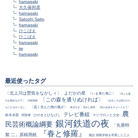
hamagaki
大久保邦彦
hamagaki
Satoshi Saito
hamagaki
ひこばえ
ひこばえ
hamagaki
jie
hamagaki
最近使ったタグ
〔北上川は熒気をながしィ〕
よだかの星
〔いま来た角に〕
〔向ふも春
〔この森を通りぬければ〕
のお勤めなので〕
詩稿用紙
〔ほほじろは鼓のかた
〔温く含んだ南の風が〕
ちにひるがへるし〕
夜水引き
渇水と座禅
〔乾かぬ赤きチョークもて〕
農
テレビ番組
鈴木卓苗
ひのきとひなげし
マリヴロンと少女
阿部孝
銀河鉄道の夜
民芸術概論綱要
「丸善特
『春と修羅』
製 二」原稿用紙
寓話 洞熊学校を卒業した三人