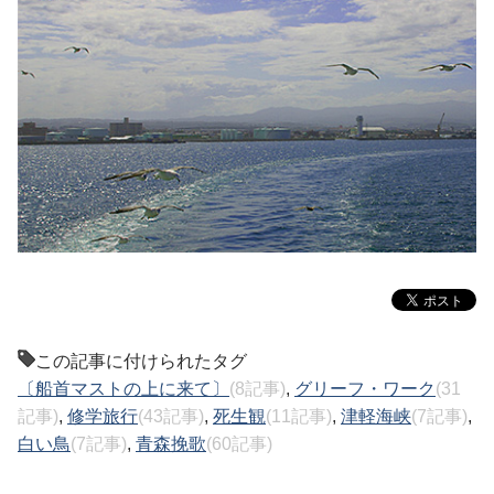
この記事に付けられたタグ
〔船首マストの上に来て〕
(8記事)
,
グリーフ・ワーク
(31
記事)
,
修学旅行
(43記事)
,
死生観
(11記事)
,
津軽海峡
(7記事)
,
白い鳥
(7記事)
,
青森挽歌
(60記事)