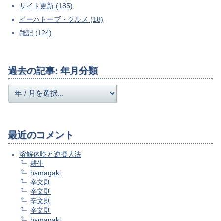
サイト更新 (185)
イーハトーブ・グルメ (18)
雑記 (124)
過去の記事: 年月分類
最近のコメント
溶解体験と逆擬人法
耕生
hamagaki
辛文則
辛文則
辛文則
辛文則
hamagaki