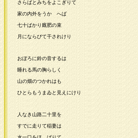
さらばとみちをよこぎりて
家の内外をうかゞへば
七十ばかり廐肥の束
月にならびて干されけり
おぼろに鈴の音するは
睡れる馬の胸らしく
山の畑のつかれはも
ひとらもうまゐと見えにけり
人なき山路二十里を
すでに走りて稲妻は
水一口をほゝばりて