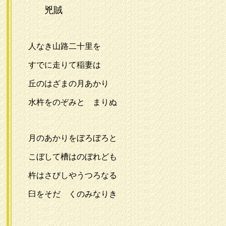
兇賊
人なき山路二十里を
すでに走りて稲妻は
丘のはざまの月あかり
水杵をのぞみとゞまりぬ
月のあかりをぼろぼろと
こぼして槽はのぼれども
杵はさびしやうつろなる
臼をそだゞくのみなりき