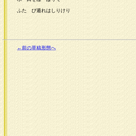
ふたゝび遁れはしりけり
←前の草稿形態へ