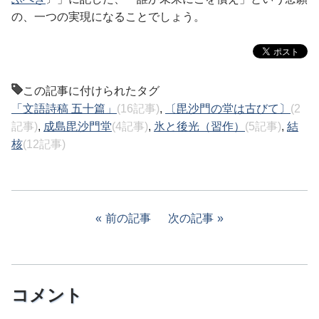
の、一つの実現になることでしょう。
この記事に付けられたタグ
「文語詩稿 五十篇」
(16記事)
,
〔毘沙門の堂は古びて〕
(2
記事)
,
成島毘沙門堂
(4記事)
,
氷と後光（習作）
(5記事)
,
結
核
(12記事)
前の記事
次の記事
コメント