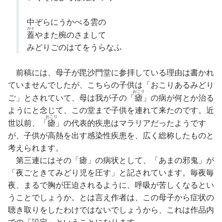
中ぞらにうかべる雲の
ガイ
蓋
やまた椀のさまして
みどりごのはてをうらなふ
前稿には、母子が毘沙門堂に参拝している理由は書かれ
ていませんでしたが、こちらの子供は「おこりあるみどり
おこり
ご」とされていて、母は我が子の「
瘧
」の病が何とか治る
ようにと念じて、この堂まで子供を連れて来たのです。近
おこり
世以前、「
瘧
」の代表的疾患はマラリアだったようです
が、子供が高熱を出す感染性疾患を、広く総称したものと
考えられます。
第三連にはその「瘧」の病状として、「あまの邪鬼」が
「夜ごときてみどり児を圧す」と記されています。毎夜毎
夜、まるで胸が圧迫されるように、呼吸が苦しくなるとい
うことでしょうか。とは言え作者は、この母子から症状の
聴き取りをしたわけではないでしょうから、これは作品内