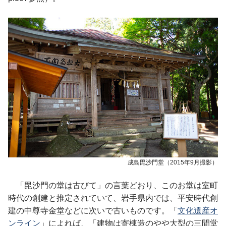
成島毘沙門堂（2015年9月撮影）
「毘沙門の堂は古びて」の言葉どおり、このお堂は室町
時代の創建と推定されていて、岩手県内では、平安時代創
建の中尊寺金堂などに次いで古いものです。「
文化遺産オ
ンライン
」によれば、「建物は寄棟造のやや大型の三間堂