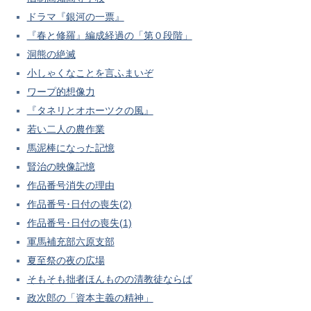
ドラマ『銀河の一票』
『春と修羅』編成経過の「第０段階」
洞熊の絶滅
小しゃくなことを言ふまいぞ
ワープ的想像力
『タネリとオホーツクの風』
若い二人の農作業
馬泥棒になった記憶
賢治の映像記憶
作品番号消失の理由
作品番号･日付の喪失(2)
作品番号･日付の喪失(1)
軍馬補充部六原支部
夏至祭の夜の広場
そもそも拙者ほんものの清教徒ならば
政次郎の「資本主義の精神」