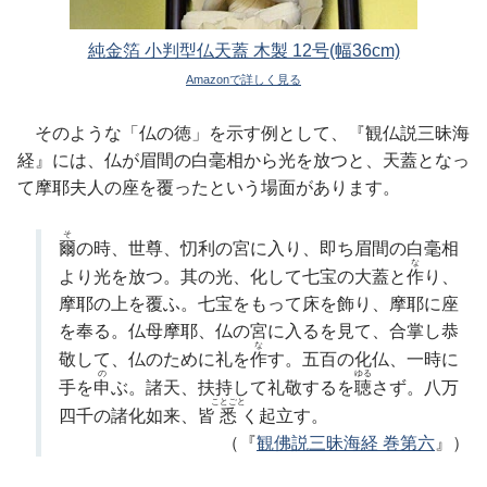
純金箔 小判型仏天蓋 木製 12号(幅36cm)
Amazonで詳しく見る
そのような「仏の徳」を示す例として、『観仏説三昧海
経』には、仏が眉間の白毫相から光を放つと、天蓋となっ
て摩耶夫人の座を覆ったという場面があります。
そ
爾
の時、世尊、忉利の宮に入り、即ち眉間の白毫相
な
より光を放つ。其の光、化して七宝の大蓋と
作
り、
摩耶の上を覆ふ。七宝をもって床を飾り、摩耶に座
を奉る。仏母摩耶、仏の宮に入るを見て、合掌し恭
な
敬して、仏のために礼を
作
す。五百の化仏、一時に
の
ゆる
手を
申
ぶ。諸天、扶持して礼敬するを
聴
さず。八万
ことごと
四千の諸化如来、皆
悉
く起立す。
（『
観佛説三昧海経 巻第六
』）