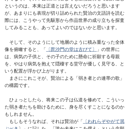
というのは、本来は正道とは言えないだろうと思います
が、あまりにも表現が切り詰められた賢治の文語詩を読む
際には、こうやって先駆形から作品世界の成り立ちを探査
してみることも、あってよいのではないかと思います。
そして、そのようにして地層のように積み重なった全体
像を俯瞰すると、「
〔毘沙門の堂は古びて〕
」の世界に
は、病気の子供と、その子のために懸命に祈願する母親
を、やはり病気を抱えて隠棲する堂守が優しく見守る、と
いう配置が浮かび上がります。
まさにこれこそが、賢治による「弱き者との連帯の歌」
の構図です。
ひょっとしたら、将来この子は仏道を修めて、こういっ
た弱き者たちを助けるために、身を尽くすことになるのか
もしれません。
もしもそうなれば、それは賢治が「
〔われらぞやがて泯
ぶべき
〕」に記した、「誰か未来にこを償え」という念願