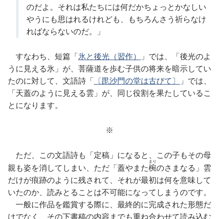
のだよ。それは私たちには何だかちょっとかなしい
やうにも思はれるけれども、もちろんさう祈らなけ
ればならないのだ。」
すなわち、短篇「
氷と後光（習作）
」では、「後光のよ
うに見える氷」が、菩薩道を歩む子供の将来を暗示してい
たのに対して、文語詩「
〔毘沙門の堂は古びて〕
」では、
「天蓋のように見える雲」が、同じ役割を果たしているこ
とになります。
※
ただ、この文語詩も「定稿」になると、この子もその母
まり
親も姿を消してしまい、ただ「蓋やまた
椀
のさまなる」雲
だけが痕跡のように残されて、それが最初は何を意味して
いたのか、読みとることは不可能になってしまうのです。
一般に作品を鑑賞する際に、最終的に完成された形態だ
けでなく、その下書稿の内容までも重ね合わせて読み込む