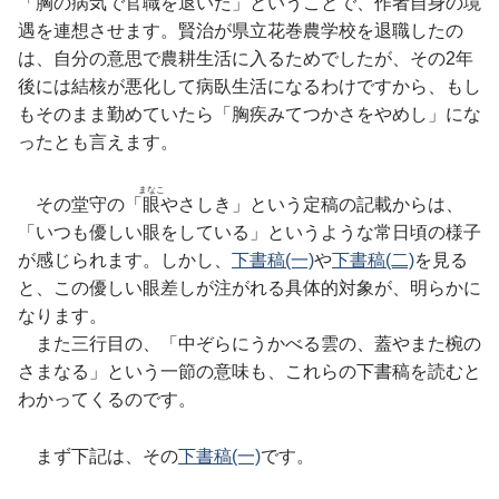
「胸の病気で官職を退いた」ということで、作者自身の境
遇を連想させます。賢治が県立花巻農学校を退職したの
は、自分の意思で農耕生活に入るためでしたが、その2年
後には結核が悪化して病臥生活になるわけですから、もし
もそのまま勤めていたら「胸疾みてつかさをやめし」にな
ったとも言えます。
まなこ
その堂守の「
眼
やさしき」という定稿の記載からは、
「いつも優しい眼をしている」というような常日頃の様子
が感じられます。しかし、
下書稿(一)
や
下書稿(二)
を見る
と、この優しい眼差しが注がれる具体的対象が、明らかに
なります。
また三行目の、「中ぞらにうかべる雲の、蓋やまた椀の
さまなる」という一節の意味も、これらの下書稿を読むと
わかってくるのです。
まず下記は、その
下書稿(一)
です。