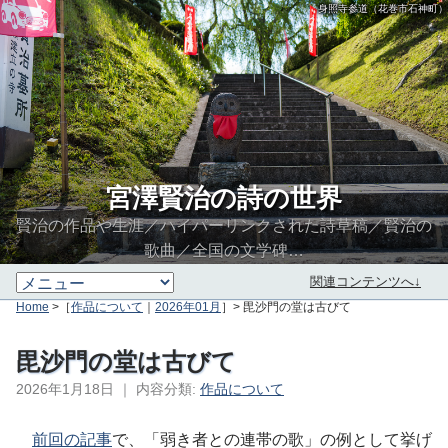
身照寺参道（花巻市石神町）
宮澤賢治の詩の世界
賢治の作品や生涯／ハイパーリンクされた詩草稿／賢治の
歌曲／全国の文学碑…
関連コンテンツへ↓
Home
>［
作品について
｜
2026年01月
］> 毘沙門の堂は古びて
毘沙門の堂は古びて
2026年1月18日
｜
内容分類:
作品について
∮∬
前回の記事
で、「弱き者との連帯の歌」の例として挙げ