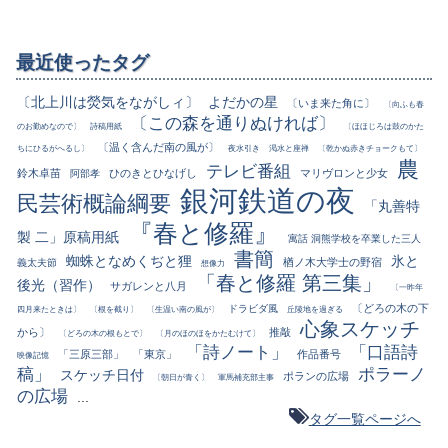
最近使ったタグ
〔北上川は熒気をながしィ〕
よだかの星
〔いま来た角に〕
〔向ふも春
〔この森を通りぬければ〕
のお勤めなので〕
詩稿用紙
〔ほほじろは鼓のかた
〔温く含んだ南の風が〕
ちにひるがへるし〕
夜水引き
渇水と座禅
〔乾かぬ赤きチョークもて〕
農
テレビ番組
鈴木卓苗
ひのきとひなげし
マリヴロンと少女
阿部孝
銀河鉄道の夜
民芸術概論綱要
「丸善特
『春と修羅』
製 二」原稿用紙
寓話 洞熊学校を卒業した三人
書簡
蜘蛛となめくぢと狸
氷と
楢ノ木大学士の野宿
義太夫節
想像力
「春と修羅 第三集」
後光（習作）
サガレンと八月
〔一昨年
〔どろの木の下
ドラビダ風
四月来たときは〕
〔根を截り〕
〔生温い南の風が〕
丘陵地を過ぎる
心象スケッチ
から〕
推敲
〔どろの木の根もとで〕
〔月のほのほをかたむけて〕
「詩ノート」
「口語詩
「三原三部」
「東京」
作品番号
映像記憶
稿」
ポラーノ
スケッチ日付
ポランの広場
〔朝日が青く〕
軍馬補充部主事
の広場
...
タグ一覧ページへ