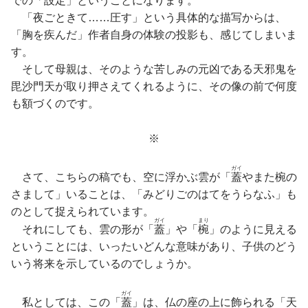
での「設定」ということになります。
「夜ごときて……圧す」という具体的な描写からは、
「胸を疾んだ」作者自身の体験の投影も、感じてしまいま
す。
そして母親は、そのような苦しみの元凶である天邪鬼を
毘沙門天が取り押さえてくれるように、その像の前で何度
も額づくのです。
※
ガイ
さて、こちらの稿でも、空に浮かぶ雲が「
蓋
やまた椀の
さまして」いることは、「みどりごのはてをうらなふ」も
のとして捉えられています。
ガイ
まり
それにしても、雲の形が「
蓋
」や「
椀
」のように見える
ということには、いったいどんな意味があり、子供のどう
いう将来を示しているのでしょうか。
ガイ
私としては、この「
蓋
」は、仏の座の上に飾られる「天