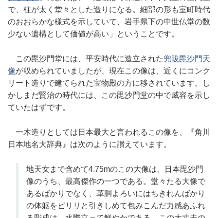
で、柱が太く堂々とした造りになる。細部の形も室町時代
のおおらかな様式を示していて、岩手県下の中世仏堂の数
少ない遺構として価値が高い」ということです。
この毘沙門堂には、平安時代に造立された
兜跋毘沙門天
像
が収められていましたが、現在この像は、近くにコンク
リート造りで建てられた宝物殿の方に移されています。し
かしまだ賢治の時代には、この毘沙門堂の中で威容を示し
ていたはずです。
一木造りとしては日本最大と言われるこの像を、『角川
日本地名大辞典』は次のように讃えています。
地天女まで含めて4.75mのこの大像は、日本毘沙門
像のうち、最高傑作の一つである。堂々たる大像で
あるばかりでなく、革胴よろいにはちきれんばかり
の体躯をピリリと引きしめて包みこんだ力感あふれ
る彫成は、水際立って鮮やかである。この大丈夫の