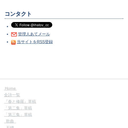
コンタクト
管理人あてメール
当サイトをRSS登録
Home
全詩一覧
『春と修羅』草稿
「第二集」草稿
「第三集」草稿
歌曲
石碑