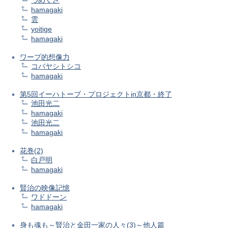
つめくさ
hamagaki
雲
yoitige
hamagaki
ワープ的想像力
コバヤシトシコ
hamagaki
第5回イーハトーブ・プロジェクトin京都・終了
池田光二
hamagaki
池田光二
hamagaki
花巻(2)
白戸明
hamagaki
賢治の映像記憶
ワドドーン
hamagaki
身も魂も～賢治と金田一家の人々(3)～他人篇