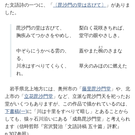
た文語詩の一つに、「
〔毘沙門の堂は古びて〕
」がありま
した。
毘沙門の堂は古びて、 梨白く花咲きちれば、
胸疾みてつかさをやめし、 堂守の眼やさしき。
まり
中ぞらにうかべる雲の、 蓋やまた
椀
のさまな
る、
川水はすべりてくらく、 草火のみほのに燃えた
れ。
岩手県北上地方には、奥州市の「
藤里毘沙門堂
」や、北
上市の「
立花毘沙門堂
」など、立派な毘沙門天を祀ったお
堂がいくつもありますが、この作品で描かれているのは、
下書稿(一)
に「川は十里をすべりて暗し」とあることから
しても、猿ヶ石川沿いにある「成島毘沙門堂」と考えられ
ます（信時哲郎『宮沢賢治「文語詩稿 五十篇」評釈』
p.307参照）。