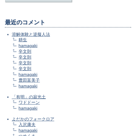
最近のコメント
溶解体験と逆擬人法
耕生
hamagaki
辛文則
辛文則
辛文則
辛文則
hamagaki
豊田富美子
hamagaki
「有明」の寂光土
ワドドーン
hamagaki
よだかのフォークロア
入沢康夫
hamagaki