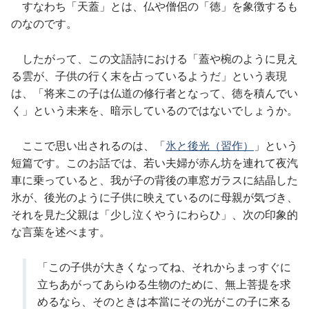
すなわち「天蓋」とは、仏や僧侶の「徳」を象徴するも
のなのです。
したがって、この文語詩における「蓋や椀のように見え
る雲が、子供の行く末を占っているようだ」という表現
は、「将来この子は仏道の修行者となって、徳を積んでい
く」という未来を、暗示しているのではないでしょうか。
ここで思い出されるのは、「
氷と後光（習作）
」という
短篇です。このお話では、若い夫婦が赤ん坊を連れて夜汽
車に乗っていると、我が子の背後の車窓ガラスに結晶した
氷が、後光のように子供に映えているのに母親が気づき、
それを見た父親は「少し泣くやうにわらひ」、次の印象的
な言葉を述べます。
「この子供が大きくなってね、それからまっすぐに
立ちあがってあらゆる生物のために、無上菩提を求
めるなら、そのときは本當にその光がこの子に來る