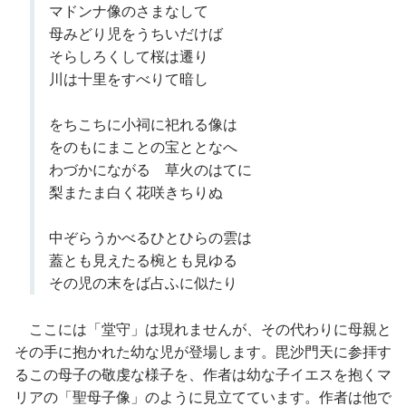
マドンナ像のさまなして
母みどり児をうちいだけば
そらしろくして桜は遷り
川は十里をすべりて暗し
をちこちに小祠に祀れる像は
をのもにまことの宝ととなへ
わづかにながるゝ草火のはてに
梨またま白く花咲きちりぬ
中ぞらうかべるひとひらの雲は
蓋とも見えたる椀とも見ゆる
その児の末をば占ふに似たり
ここには「堂守」は現れませんが、その代わりに母親と
その手に抱かれた幼な児が登場します。毘沙門天に参拝す
るこの母子の敬虔な様子を、作者は幼な子イエスを抱くマ
リアの「聖母子像」のように見立てています。作者は他で