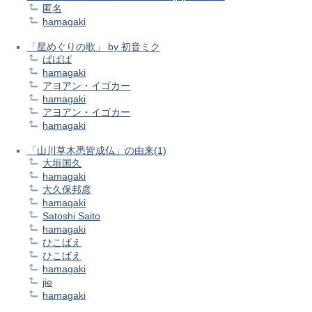
匿名
hamagaki
「星めぐりの歌」 by 初音ミク
ばばば
hamagaki
アヨアン・イゴカー
hamagaki
アヨアン・イゴカー
hamagaki
「山川草木悉皆成仏」の由来(1)
大垣国久
hamagaki
大久保邦彦
hamagaki
Satoshi Saito
hamagaki
ひこばえ
ひこばえ
hamagaki
jie
hamagaki