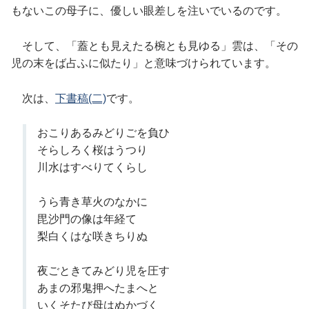
もないこの母子に、優しい眼差しを注いでいるのです。
そして、「蓋とも見えたる椀とも見ゆる」雲は、「その
児の末をば占ふに似たり」と意味づけられています。
次は、
下書稿(二)
です。
おこりあるみどりごを負ひ
そらしろく桜はうつり
川水はすべりてくらし
うら青き草火のなかに
毘沙門の像は年経て
梨白くはな咲きちりぬ
夜ごときてみどり児を圧す
あまの邪鬼押へたまへと
いくそたび母はぬかづく