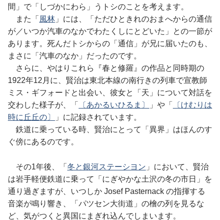
間」で「しづかにわら」うトシのことを考えます。
また「
風林
」には、「ただひときれのおまへからの通信
が／いつか汽車のなかでわたくしにとどいた」との一節が
あります。死んだトシからの「通信」が兄に届いたのも、
まさに「汽車のなか」だったのです。
さらに、やはりこれら『春と修羅』の作品と同時期の
1922年12月に、賢治は東北本線の南行きの列車で宣教師
ミス・ギフォードと出会い、彼女と「天」について対話を
交わした様子が、「
〔あかるいひるま〕
」や「
〔けむりは
時に丘丘の〕
」に記録されています。
鉄道に乗っている時、賢治にとって「異界」はほんのす
ぐ傍にあるのです。
その1年後、「
冬と銀河ステーシヨン
」において、賢治
は岩手軽便鉄道に乗って「にぎやかな土沢の冬の市日」を
通り過ぎますが、いつしか Josef Pasternack の指揮する
音楽が鳴り響き、「パツセン大街道」の檜の列を見るな
ど、気がつくと異国にまぎれ込んでしまいます。