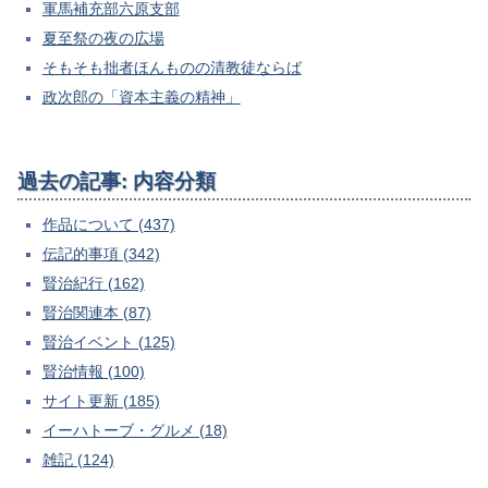
軍馬補充部六原支部
夏至祭の夜の広場
そもそも拙者ほんものの清教徒ならば
政次郎の「資本主義の精神」
過去の記事: 内容分類
作品について (437)
伝記的事項 (342)
賢治紀行 (162)
賢治関連本 (87)
賢治イベント (125)
賢治情報 (100)
サイト更新 (185)
イーハトーブ・グルメ (18)
雑記 (124)