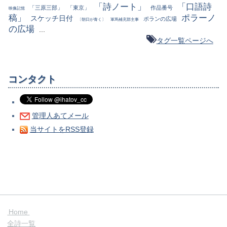
「詩ノート」
「口語詩
「三原三部」
「東京」
作品番号
映像記憶
稿」
ポラーノ
スケッチ日付
ポランの広場
〔朝日が青く〕
軍馬補充部主事
の広場
...
タグ一覧ページへ
コンタクト
管理人あてメール
当サイトをRSS登録
Home
全詩一覧