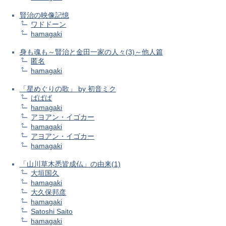
賢治の映像記憶
ワドドーン
hamagaki
身も魂も～賢治と金田一家の人々(3)～他人篇
匿名
hamagaki
「星めぐりの歌」 by 初音ミク
ばばば
hamagaki
アヨアン・イゴカー
hamagaki
アヨアン・イゴカー
hamagaki
「山川草木悉皆成仏」の由来(1)
大垣国久
hamagaki
大久保邦彦
hamagaki
Satoshi Saito
hamagaki