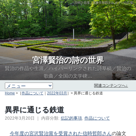
日時計花壇（花巻市胡四王山 ポランの広場）
宮澤賢治の詩の世界
賢治の作品や生涯／ハイパーリンクされた詩草稿／賢治の
歌曲／全国の文学碑…
関連コンテンツへ↓
Home
>［
作品について
｜
2022年03月
］> 異界に通じる鉄道
異界に通じる鉄道
2022年3月20日
｜
内容分類:
伝記的事項
,
作品について
∮∬
今年度の宮沢賢治賞を受賞された信時哲郎さん
の論文