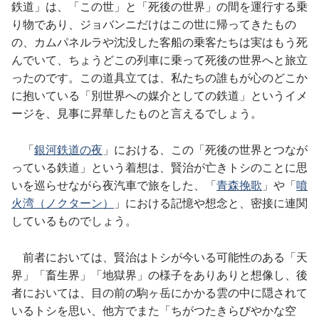
鉄道」は、「この世」と「死後の世界」の間を運行する乗
り物であり、ジョバンニだけはこの世に帰ってきたもの
の、カムパネルラや沈没した客船の乗客たちは実はもう死
んでいて、ちょうどこの列車に乗って死後の世界へと旅立
ったのです。この道具立ては、私たちの誰もが心のどこか
に抱いている「別世界への媒介としての鉄道」というイメ
ージを、見事に昇華したものと言えるでしょう。
「
銀河鉄道の夜
」における、この「死後の世界とつなが
っている鉄道」という着想は、賢治が亡きトシのことに思
いを巡らせながら夜汽車で旅をした、「
青森挽歌
」や「
噴
火湾（ノクターン）
」における記憶や想念と、密接に連関
しているものでしょう。
前者においては、賢治はトシが今いる可能性のある「天
界」「畜生界」「地獄界」の様子をありありと想像し、後
者においては、目の前の駒ヶ岳にかかる雲の中に隠されて
いるトシを思い、他方でまた「ちがつたきらびやかな空