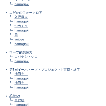
hamagaki
よだかのフォークロア
入沢康夫
hamagaki
つめくさ
hamagaki
雲
yoitige
hamagaki
ワープ的想像力
コバヤシトシコ
hamagaki
第5回イーハトーブ・プロジェクトin京都・終了
池田光二
hamagaki
池田光二
hamagaki
花巻(2)
白戸明
hamagaki