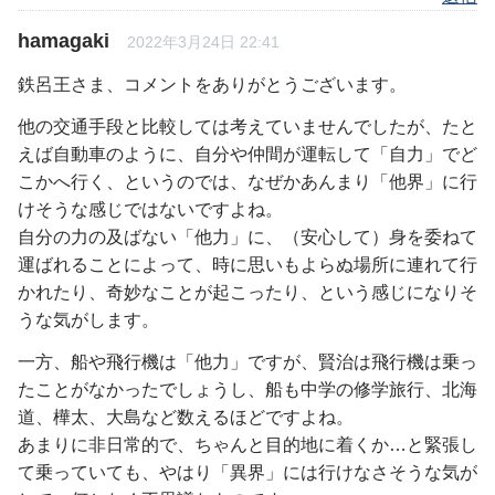
hamagaki
2022年3月24日 22:41
鉄呂王さま、コメントをありがとうございます。
他の交通手段と比較しては考えていませんでしたが、たと
えば自動車のように、自分や仲間が運転して「自力」でど
こかへ行く、というのでは、なぜかあんまり「他界」に行
けそうな感じではないですよね。
自分の力の及ばない「他力」に、（安心して）身を委ねて
運ばれることによって、時に思いもよらぬ場所に連れて行
かれたり、奇妙なことが起こったり、という感じになりそ
うな気がします。
一方、船や飛行機は「他力」ですが、賢治は飛行機は乗っ
たことがなかったでしょうし、船も中学の修学旅行、北海
道、樺太、大島など数えるほどですよね。
あまりに非日常的で、ちゃんと目的地に着くか…と緊張し
て乗っていても、やはり「異界」には行けなさそうな気が