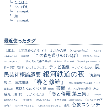
ひこばえ
ひこばえ
hamagaki
jie
hamagaki
最近使ったタグ
〔北上川は熒気をながしィ〕
よだかの星
〔いま来た角に〕
〔向ふも春
〔この森を通りぬければ〕
のお勤めなので〕
詩稿用紙
〔ほほじろは鼓のかた
〔温く含んだ南の風が〕
ちにひるがへるし〕
夜水引き
渇水と座禅
〔乾かぬ赤きチョークもて〕
農
テレビ番組
鈴木卓苗
ひのきとひなげし
マリヴロンと少女
阿部孝
銀河鉄道の夜
民芸術概論綱要
「丸善特
『春と修羅』
製 二」原稿用紙
寓話 洞熊学校を卒業した三人
書簡
蜘蛛となめくぢと狸
氷と
楢ノ木大学士の野宿
義太夫節
想像力
「春と修羅 第三集」
後光（習作）
サガレンと八月
〔一昨年
〔どろの木の下
ドラビダ風
四月来たときは〕
〔根を截り〕
〔生温い南の風が〕
丘陵地を過ぎる
心象スケッチ
から〕
推敲
〔どろの木の根もとで〕
〔月のほのほをかたむけて〕