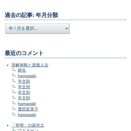
過去の記事: 年月分類
最近のコメント
溶解体験と逆擬人法
耕生
hamagaki
辛文則
辛文則
辛文則
辛文則
hamagaki
豊田富美子
hamagaki
「有明」の寂光土
ワドドーン