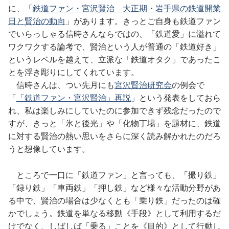
に、「
鉄道ファン・宮沢賢治 大正期・岩手県の鉄道開業
日と賢治の動向
」があります。きっとご自身も鉄道ファン
でいらっしゃる信時さんならではの、「鉄道愛」に溢れて
ワクワクする論考で、賢治という人が普通の「鉄道好き」
というレベルを越えて、立派な「鉄道オタク」であったこ
とを浮き彫りにしてくれています。
信時さんは、つい先月にも
宮沢賢治研究会
の例会で
「
「鉄道ファン・宮沢賢治」再説
」という発表をしておら
れ、私は楽しみにしていたのに参加できず残念だったので
すが、きっと「氷と後光」や「化物丁場」を題材に、鉄道
に対する賢治の熱い思いをさらに深く読み解かれたのだろ
うと想像しています。
ところで一口に「鉄道ファン」と言っても、「撮り鉄」
「録り鉄」「車両鉄」「押し鉄」など様々な活動分野があ
る中で、賢治の場合は少なくとも「乗り鉄」だったのは確
かでしょう。鉄道を単なる移動《手段》として利用するだ
けでなく、しばしば「乗る」ことを《目的》として行動し