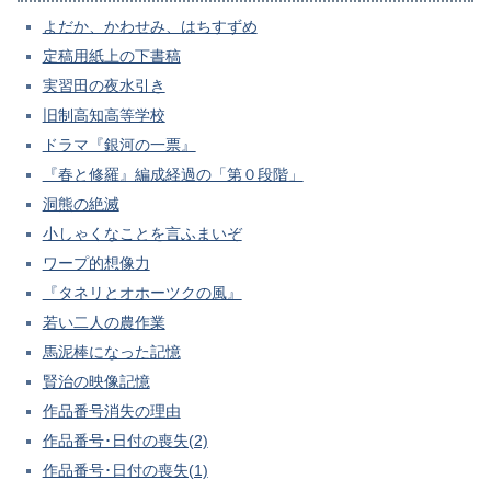
よだか、かわせみ、はちすずめ
定稿用紙上の下書稿
実習田の夜水引き
旧制高知高等学校
ドラマ『銀河の一票』
『春と修羅』編成経過の「第０段階」
洞熊の絶滅
小しゃくなことを言ふまいぞ
ワープ的想像力
『タネリとオホーツクの風』
若い二人の農作業
馬泥棒になった記憶
賢治の映像記憶
作品番号消失の理由
作品番号･日付の喪失(2)
作品番号･日付の喪失(1)