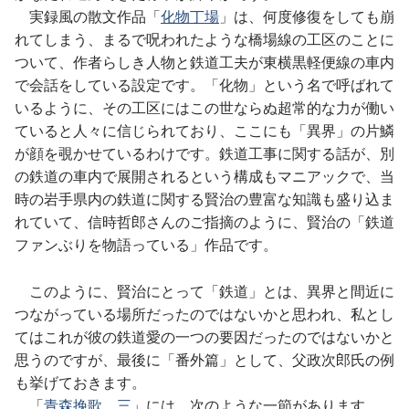
実録風の散文作品「
化物丁場
」は、何度修復をしても崩
れてしまう、まるで呪われたような橋場線の工区のことに
ついて、作者らしき人物と鉄道工夫が東横黒軽便線の車内
で会話をしている設定です。「化物」という名で呼ばれて
いるように、その工区にはこの世ならぬ超常的な力が働い
ていると人々に信じられており、ここにも「異界」の片鱗
が顔を覗かせているわけです。鉄道工事に関する話が、別
の鉄道の車内で展開されるという構成もマニアックで、当
時の岩手県内の鉄道に関する賢治の豊富な知識も盛り込ま
れていて、信時哲郎さんのご指摘のように、賢治の「鉄道
ファンぶりを物語っている」作品です。
このように、賢治にとって「鉄道」とは、異界と間近に
つながっている場所だったのではないかと思われ、私とし
てはこれが彼の鉄道愛の一つの要因だったのではないかと
思うのですが、最後に「番外篇」として、父政次郎氏の例
も挙げておきます。
「
青森挽歌 三
」には、次のような一節があります。