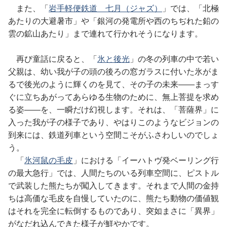
また、「
岩手軽便鉄道 七月（ジャズ）
」では、「北極
あたりの大避暑市」や「銀河の発電所や西のちぢれた鉛の
雲の鉱山あたり」まで連れて行かれそうになります。
再び童話に戻ると、「
氷と後光
」の冬の列車の中で若い
父親は、幼い我が子の頭の後ろの窓ガラスに付いた氷がま
るで後光のように輝くのを見て、その子の未来
――
まっす
ぐに立ちあがってあらゆる生物のために、無上菩提を求め
る姿
――
を、一瞬だけ幻視します。それは、「菩薩界」に
入った我が子の様子であり、やはりこのようなビジョンの
到来には、鉄道列車という空間こそがふさわしいのでしょ
う。
「
氷河鼠の毛皮
」における「イーハトヴ発ベーリング行
の最大急行」では、人間たちのいる列車空間に、ピストル
で武装した熊たちが闖入してきます。それまで人間の金持
ちは高価な毛皮を自慢していたのに、熊たち動物の価値観
はそれを完全に転倒するものであり、突如まさに「異界」
がなだれ込んできた様子が鮮やかです。