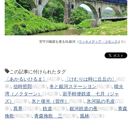
宮守川橋梁を渡るSL銀河（
ウィキメディア・コモンズ
より）
この記事に付けられたタグ
〔あかるいひるま〕
(4記事)
,
〔けむりは時に丘丘の〕
(6記
事)
,
信時哲郎
(8記事)
,
冬と銀河ステーシヨン
(5記事)
,
噴火
湾（ノクターン）
(14記事)
,
岩手軽便鉄道 七月（ジャ
ズ）
(2記事)
,
氷と後光（習作）
(5記事)
,
氷河鼠の毛皮
(2記
事)
,
異界
(23記事)
,
鉄道
(4記事)
,
銀河鉄道の夜
(66記事)
,
青森
挽歌
(60記事)
,
青森挽歌 三
(5記事)
,
風林
(7記事)