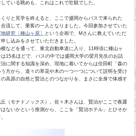
なしている眺めも、これはこれで壮観でした。
くりと見学を終えると、ここで盛岡からバスで来られた
と合流して、乗客の一人となりました。今回参加させていた
実地研究〔種山ヶ原〕
という企画で、Mさんに教えていただ
て申し込みをさせていただきました。
横などを通って、東北自動車道に入り、11時頃に種山ヶ
は15名ほどで、バスの中では盛岡大学の望月先生のお話
賢治に関する知識を深め、現地に着いてからは住田町「森の
いう方から、道々の草花や木の一つ一つについて説明を受け
この高原の自然と賢治とのつながりを、まさに全身で体感す
丘（モナドノックス）。佐々木さんは、賢治がここで夜露
ではないかという推測から、ここを「賢治ホテル」とひそか
す。