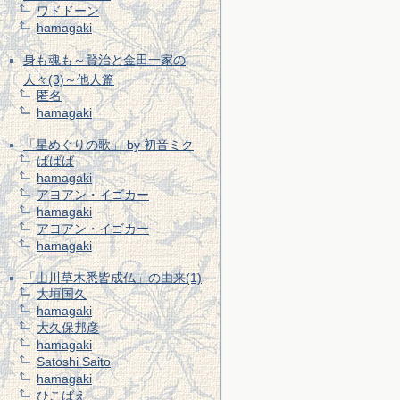
ワドドーン
hamagaki
身も魂も～賢治と金田一家の
人々(3)～他人篇
匿名
hamagaki
「星めぐりの歌」 by 初音ミク
ばばば
hamagaki
アヨアン・イゴカー
hamagaki
アヨアン・イゴカー
hamagaki
「山川草木悉皆成仏」の由来(1)
大垣国久
hamagaki
大久保邦彦
hamagaki
Satoshi Saito
hamagaki
ひこばえ