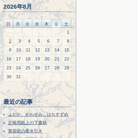
2026年8月
日
月
火
水
木
金
土
1
2
3
4
5
6
7
8
9
10
11
12
13
14
15
16
17
18
19
20
21
22
23
24
25
26
27
28
29
30
31
最近の記事
よだか、かわせみ、はちすずめ
定稿用紙上の下書稿
実習田の夜水引き