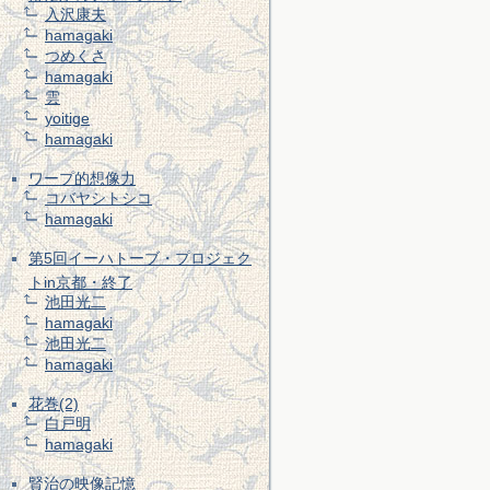
入沢康夫
hamagaki
つめくさ
hamagaki
雲
yoitige
hamagaki
ワープ的想像力
コバヤシトシコ
hamagaki
第5回イーハトーブ・プロジェク
トin京都・終了
池田光二
hamagaki
池田光二
hamagaki
花巻(2)
白戸明
hamagaki
賢治の映像記憶