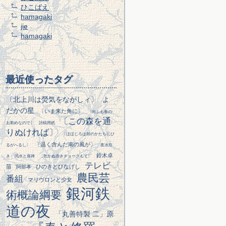
ひこばえ
hamagaki
jie
hamagaki
最近使ったタグ
〔北上川は熒気をながしィ〕
よ
だかの星
〔いま来た角に〕
〔向ふも春の
〔この森を通
お勤めなので〕
詩稿用紙
りぬければ〕
〔ほほじろは鼓のかたちにひ
〔温く含んだ南の風が〕
るがへるし〕
夜水引
鈴木卓
き
渇水と座禅
〔乾かぬ赤きチョークもて〕
テレビ
苗
ひのきとひなげし
阿部孝
農民芸
番組
マリヴロンと少女
銀河鉄
術概論綱要
道の夜
「丸善特製 二」原