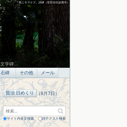
「雨ニモマケズ」詩碑（世田谷区妙壽寺）
の文学碑…
石碑
その他
メール
（8月7日）
サイト内全文検索
詩テクスト検索