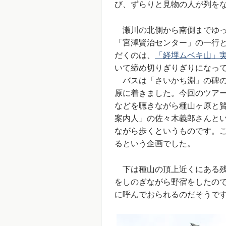
び、ずらりと見物の人が列を
瀬川の北側から南側までゆっ
「宮澤賢治センター」の一行
だくのは、
「経埋ムベキ山」
いて締め切りぎりぎりになっ
バスは「さいかち淵」の碑の
原に着きました。今回のツアー
などを聴きながら種山ヶ原と
案内人」の佐々木義郎さんと
ながら歩くというものです。
るという企画でした。
下は種山の頂上近くにある残
をしのぎながら野宿をしたの
に呼んでおられるのだそうで