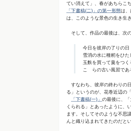
てい消えて」、春があちらこ
「下書稿(二)」の第一形態
は、
は、このような景色の生き生
そして、作品の最後は、次の
今日を彼岸の了りの日
雪消の水に種籾をひた
玉麩を買って羹をつく
こゝらの古い風習であ
すなわち、彼岸の終わりの日
る」というのが、花巻近辺の
「下書稿(一)」
の最後に、「
くられる」とあったように、
ます。そしてそのような不思
んと織り込まれてきたのだと