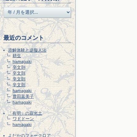
最近のコメント
溶解体験と逆擬人法
耕生
hamagaki
辛文則
辛文則
辛文則
辛文則
hamagaki
豊田富美子
hamagaki
「有明」の寂光土
ワドドーン
hamagaki
よだかのフォークロア