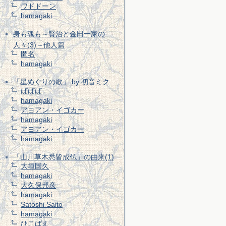
ワドドーン
hamagaki
身も魂も～賢治と金田一家の
人々(3)～他人篇
匿名
hamagaki
「星めぐりの歌」 by 初音ミク
ばばば
hamagaki
アヨアン・イゴカー
hamagaki
アヨアン・イゴカー
hamagaki
「山川草木悉皆成仏」の由来(1)
大垣国久
hamagaki
大久保邦彦
hamagaki
Satoshi Saito
hamagaki
ひこばえ