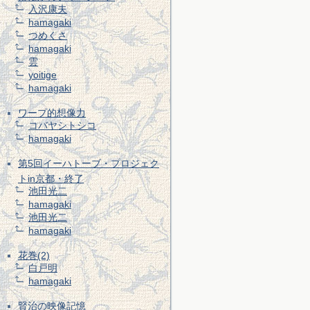
入沢康夫
hamagaki
つめくさ
hamagaki
雲
yoitige
hamagaki
ワープ的想像力
コバヤシトシコ
hamagaki
第5回イーハトーブ・プロジェク
トin京都・終了
池田光二
hamagaki
池田光二
hamagaki
花巻(2)
白戸明
hamagaki
賢治の映像記憶