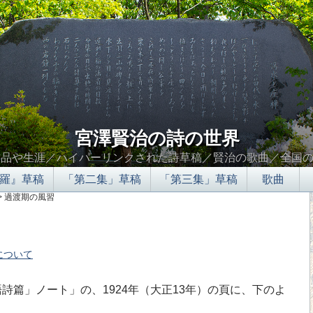
宮澤賢治の詩の世界
作品や生涯／ハイパーリンクされた詩草稿／賢治の歌曲／全国
羅』草稿
「第二集」草稿
「第三集」草稿
歌曲
> 過渡期の風習
について
∮∬
篇」ノート」の、1924年（大正13年）の頁に、下のよ