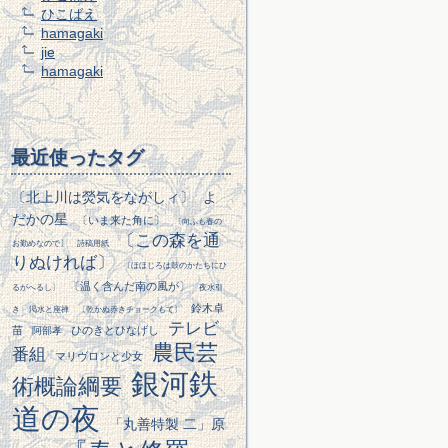
ひこばえ
hamagaki
jie
hamagaki
最近使ったタグ
〔北上川は熒気をながしィ〕
よ
だかの星
〔いま来た角に〕
〔向ふも春の
〔この森を通
お勤めなので〕
詩稿用紙
りぬければ〕
〔ほほじろは鼓のかたちにひ
〔温く含んだ南の風が〕
るがへるし〕
夜水引
鈴木卓
き
渇水と座禅
〔乾かぬ赤きチョークもて〕
テレビ
苗
ひのきとひなげし
阿部孝
農民芸
番組
マリヴロンと少女
銀河鉄
術概論綱要
道の夜
「丸善特製 二」原