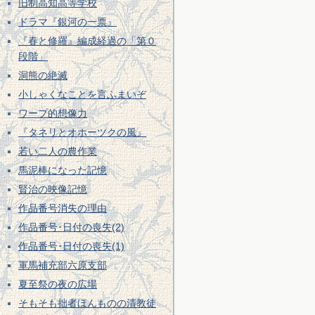
旧制高知高等学校
ドラマ『銀河の一票』
『春と修羅』編成経過の「第０
段階」
洞熊の絶滅
小しゃくなことを言ふまいぞ
ワープ的想像力
『タネリとオホーツクの風』
若い二人の農作業
馬泥棒になった記憶
賢治の映像記憶
作品番号消失の理由
作品番号･日付の喪失(2)
作品番号･日付の喪失(1)
軍馬補充部六原支部
夏至祭の夜の広場
そもそも拙者ほんものの清教徒