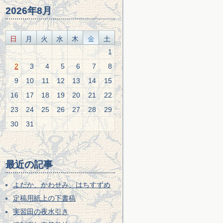
2026年8月
日
月
火
水
木
金
土
1
2
3
4
5
6
7
8
9
10
11
12
13
14
15
16
17
18
19
20
21
22
23
24
25
26
27
28
29
30
31
最近の記事
よだか、かわせみ、はちすずめ
定稿用紙上の下書稿
実習田の夜水引き