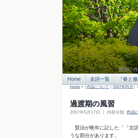
賢治の
Home
全詩一覧
『春と修
Home
>［
作品について
｜
2007年05月
］
過渡期の風習
2007年5月17日
｜
内容分類:
作品
賢治が晩年に記した「「文語詩
うな部分があります。