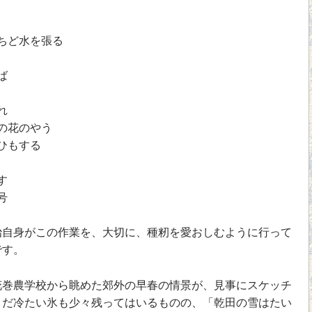
ちど水を張る
ば
れ
の花のやう
ひもする
す
号
自身がこの作業を、大切に、種籾を愛おしむように行って
です。
巻農学校から眺めた郊外の早春の情景が、見事にスケッチ
まだ冷たい氷も少々残ってはいるものの、「乾田の雪はたい