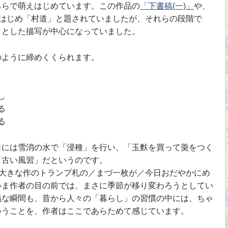
ちらで萌えはじめています。この作品の
「下書稿(一)」
や、
はじめ「村道」と題されていましたが、それらの段階で
きとした描写が中心になっていました。
ように締めくくられます。
し
る
る
には雪消の水で「浸種」を行い、「玉麩を買って羮をつく
「古い風習」だというのです。
大きな作のトランプ札の／まづ一枚が／今日おだやかにめ
いま作者の目の前では、まさに季節が移り変わろうとしてい
議な瞬間も、昔から人々の「暮らし」の習慣の中には、ちゃ
いうことを、作者はここであらためて感じています。