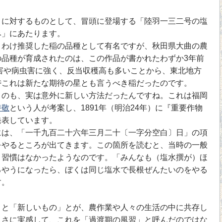
に対するものとして、冒頭に登場する「陸羽一三二号の塩
み」にあたります。
わけ推奨した稲の品種として有名ですが、秋田県大曲の農
の品種が育成されたのは、この作品が書かれたわずか3年前
冷害や病虫害に強く、反当収穫高も多いことから、東北地方
時これは新たな期待の星とも言うべき稲だったのです。
のも、実は意外に新しい方法だったんですね。これは福岡
時敬
という人が考案し、1891年（明治24年）に『重要作物
発表しています。
は、「一千九百二十六年三月二十〔一字分空白〕日」の項
をやるところが出てきます。この箇所を読むと、当時の一般
う習慣はなかったようなのです。「みんなも（塩水撰が）ほ
るやうになったら、ぼくは同じ塩水で長根ぜんたいのをやる
す。
と「新しいもの」とが、農作業や人々の生活の中に共存し
まさに実感して、これを「過渡期の風習」と呼んだのではな