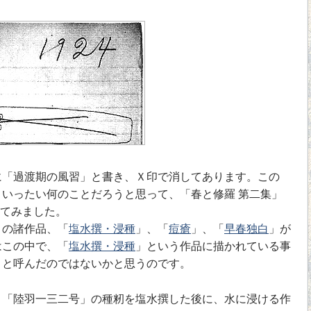
「過渡期の風習」と書き、Ｘ印で消してあります。この
いったい何のことだろうと思って、「春と修羅 第二集」
見てみました。
」の諸作品、「
塩水撰・浸種
」、「
痘瘡
」、「
早春独白
」が
はこの中で、「
塩水撰・浸種
」という作品に描かれている事
」と呼んだのではないかと思うのです。
、「陸羽一三二号」の種籾を塩水撰した後に、水に浸ける作