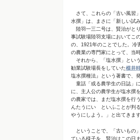
さて、これらの「古い風習」
水撰」は、まさに「新しい試
陸羽一三二号は、賢治がとり
事試験場陸羽支場においてこ
の、1921年のことでした。
の農業の専門家にとって、当
それから、「塩水撰」という
勧業試験場長をしていた
横井
塩水撰種法』という著書で、
童話「或る農学生の日誌」に
に、主人公の農学生が塩水撰
の農家では、まだ塩水撰を行
んたうにいゝといふことが判
やうにしよう。」と出てきま
ということで、「古いもの」
ている様子を、賢治はこの日