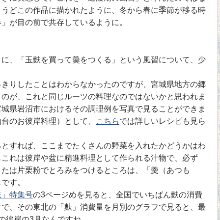
ょうどこの作品に描かれたように、冬から春に季節が移る時
春」が目の前で共存しているように。
に、「玉麩を買って羮をつくる」という風習について、少
きりしたことはわからなかったのですが、宮城県地方の郷
うのが、これと同じルーツの料理なのではないかと思われま
宮城県岩沼市におけるその調理例を写真で見ることができま
仙台のお彼岸料理）として、
こちら
では詳しいレシピも見ら
とすれば、ここまでたくさんの野菜を入れたかどうかはわ
もこれは彼岸や盆に精進料理として作られる汁物で、必ず
または片栗粉でとろみをつけるところは、「羮（あつも
じです。
麩」特集号
の3ページめを見ると、全国でいちばん麩の消費
方で、その東北の「麩」消費量を月別のグラフで見ると、最
の彼岸の3月なんですね。