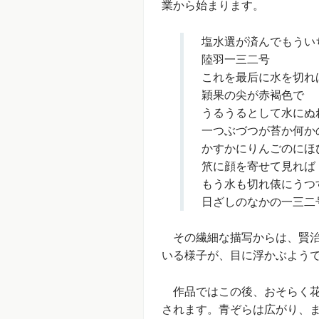
業から始まります。
塩水選が済んでもうい
陸羽一三二号
これを最后に水を切れ
穎果の尖が赤褐色で
うるうるとして水にぬ
一つぶづつが苔か何か
かすかにりんごのにほ
笊に顔を寄せて見れば
もう水も切れ俵にうつ
日ざしのなかの一三二
その繊細な描写からは、賢治
いる様子が、目に浮かぶよう
作品ではこの後、おそらく花
されます。青ぞらは広がり、