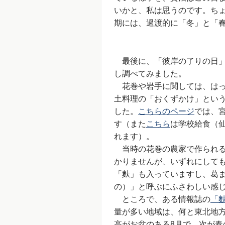
いかと、私は思うのです。ち
期には、過渡的に「冬」と「
最後に、「彼岸の了りの日」
し調べてみました。
花巻や岩手に関しては、はっ
土料理の「おくずかけ」とい
した。
こちらのページ
では、
す（また
こちら
は学校給食（
れます）。
当時の花巻の農家で作られる
かりませんが、いずれにして
「麩」も入っていますし、葛
の）」と呼ぶにふさわしい感
ところで、ある情報誌の
「
量が多い地域は、何と東北地
高がお盆のある8月で、次が春