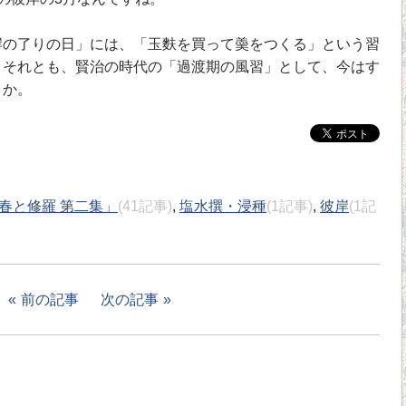
の了りの日」には、「玉麩を買って羮をつくる」という習
。それとも、賢治の時代の「過渡期の風習」として、今はす
うか。
春と修羅 第二集」
(41記事)
,
塩水撰・浸種
(1記事)
,
彼岸
(1記
前の記事
次の記事