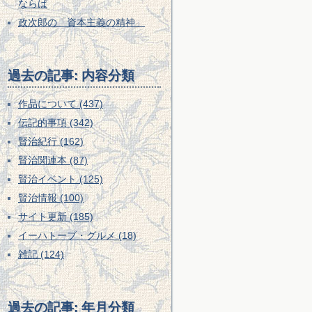
ならば
政次郎の「資本主義の精神」
過去の記事: 内容分類
作品について (437)
伝記的事項 (342)
賢治紀行 (162)
賢治関連本 (87)
賢治イベント (125)
賢治情報 (100)
サイト更新 (185)
イーハトーブ・グルメ (18)
雑記 (124)
過去の記事: 年月分類