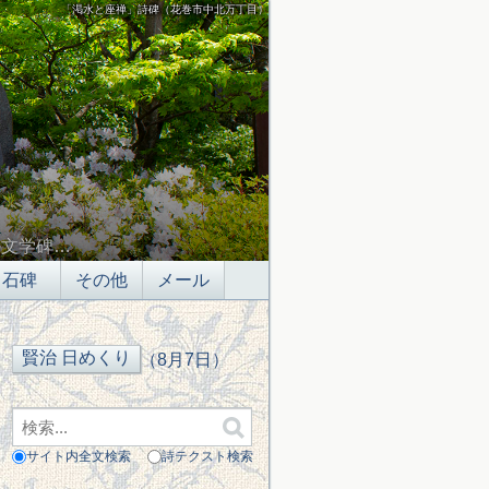
「渇水と座禅」詩碑（花巻市中北万丁目）
の文学碑…
石碑
その他
メール
（8月7日）
サイト内全文検索
詩テクスト検索