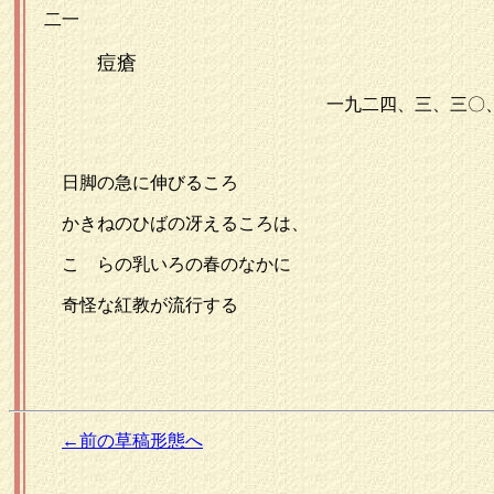
二一
痘瘡
一九二四、三、三〇
日脚の急に伸びるころ
かきねのひばの冴えるころは、
こゝらの乳いろの春のなかに
奇怪な紅教が流行する
←前の草稿形態へ