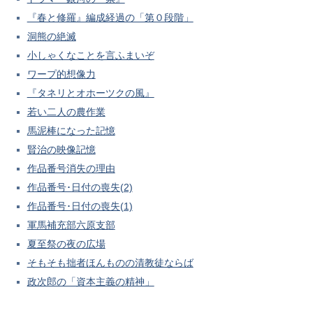
『春と修羅』編成経過の「第０段階」
洞熊の絶滅
小しゃくなことを言ふまいぞ
ワープ的想像力
『タネリとオホーツクの風』
若い二人の農作業
馬泥棒になった記憶
賢治の映像記憶
作品番号消失の理由
作品番号･日付の喪失(2)
作品番号･日付の喪失(1)
軍馬補充部六原支部
夏至祭の夜の広場
そもそも拙者ほんものの清教徒ならば
政次郎の「資本主義の精神」