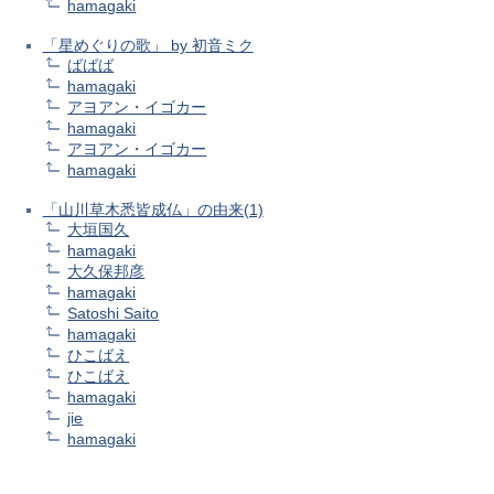
hamagaki
「星めぐりの歌」 by 初音ミク
ばばば
hamagaki
アヨアン・イゴカー
hamagaki
アヨアン・イゴカー
hamagaki
「山川草木悉皆成仏」の由来(1)
大垣国久
hamagaki
大久保邦彦
hamagaki
Satoshi Saito
hamagaki
ひこばえ
ひこばえ
hamagaki
jie
hamagaki