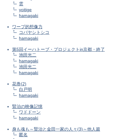
雲
yoitige
hamagaki
ワープ的想像力
コバヤシトシコ
hamagaki
第5回イーハトーブ・プロジェクトin京都・終了
池田光二
hamagaki
池田光二
hamagaki
花巻(2)
白戸明
hamagaki
賢治の映像記憶
ワドドーン
hamagaki
身も魂も～賢治と金田一家の人々(3)～他人篇
匿名