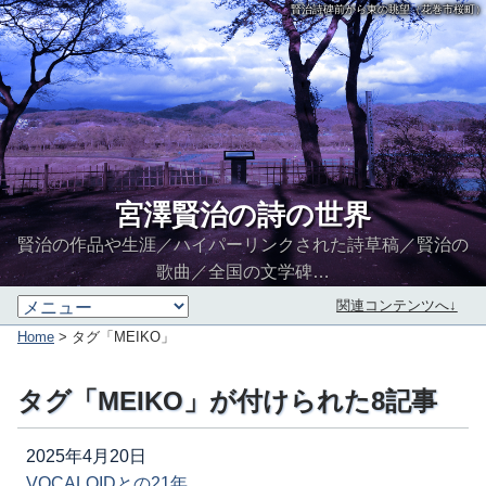
賢治詩碑前から東の眺望（花巻市桜町）
宮澤賢治の詩の世界
賢治の作品や生涯／ハイパーリンクされた詩草稿／賢治の
歌曲／全国の文学碑…
関連コンテンツへ↓
Home
> タグ「MEIKO」
タグ「MEIKO」が付けられた8記事
2025年4月20日
VOCALOIDとの21年