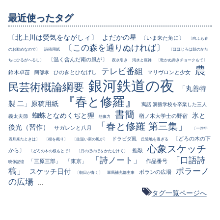
最近使ったタグ
〔北上川は熒気をながしィ〕
よだかの星
〔いま来た角に〕
〔向ふも春
〔この森を通りぬければ〕
のお勤めなので〕
詩稿用紙
〔ほほじろは鼓のかた
〔温く含んだ南の風が〕
ちにひるがへるし〕
夜水引き
渇水と座禅
〔乾かぬ赤きチョークもて〕
農
テレビ番組
鈴木卓苗
ひのきとひなげし
マリヴロンと少女
阿部孝
銀河鉄道の夜
民芸術概論綱要
「丸善特
『春と修羅』
製 二」原稿用紙
寓話 洞熊学校を卒業した三人
書簡
蜘蛛となめくぢと狸
氷と
楢ノ木大学士の野宿
義太夫節
想像力
「春と修羅 第三集」
後光（習作）
サガレンと八月
〔一昨年
〔どろの木の下
ドラビダ風
四月来たときは〕
〔根を截り〕
〔生温い南の風が〕
丘陵地を過ぎる
心象スケッチ
から〕
推敲
〔どろの木の根もとで〕
〔月のほのほをかたむけて〕
「詩ノート」
「口語詩
「三原三部」
「東京」
作品番号
映像記憶
稿」
ポラーノ
スケッチ日付
ポランの広場
〔朝日が青く〕
軍馬補充部主事
の広場
...
タグ一覧ページへ