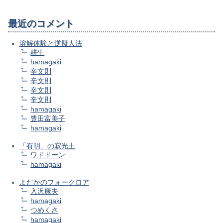
最近のコメント
溶解体験と逆擬人法
耕生
hamagaki
辛文則
辛文則
辛文則
辛文則
hamagaki
豊田富美子
hamagaki
「有明」の寂光土
ワドドーン
hamagaki
よだかのフォークロア
入沢康夫
hamagaki
つめくさ
hamagaki