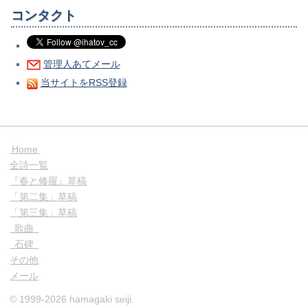
コンタクト
管理人あてメール
当サイトをRSS登録
Home
全詩一覧
『春と修羅』草稿
「第二集」草稿
「第三集」草稿
歌曲
石碑
その他
メール
© 1999-2026 hamagaki seiji.