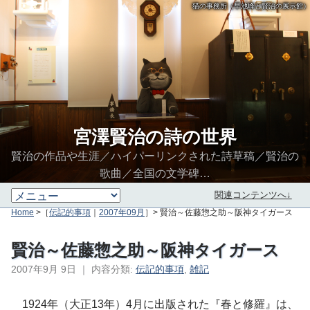
猫の事務所（早池峰と賢治の展示館）
宮澤賢治の詩の世界
賢治の作品や生涯／ハイパーリンクされた詩草稿／賢治の
歌曲／全国の文学碑…
関連コンテンツへ↓
Home
>［
伝記的事項
｜
2007年09月
］> 賢治～佐藤惣之助～阪神タイガース
賢治～佐藤惣之助～阪神タイガース
2007年9月 9日
｜
内容分類:
伝記的事項
,
雑記
∮∬
1924年（大正13年）4月に出版された『春と修羅』は、