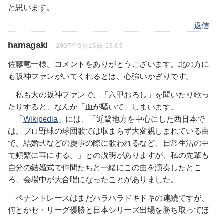
と思います。
返信
hamagaki
2007年9月16日 23:03
佐藤竜一様、コメントをありがとうございます。北の方に
も阪神ファンがいてくれるとは、心強いかぎりです。
私も大の阪神ファンで、「六甲おろし」を聞いたり歌っ
たりすると、なんか「血が騒いで」しまいます。
「
Wikipedia
」には、「近畿地方を中心にした西日本で
は、プロ野球の球団歌では収まらず大変親しまれている曲
で、結婚式などの慶事の際に歌われるなど、日常生活の中
で頻繁に耳にする。」との説明がありますが、私の先輩も
自分の結婚式で仲間たちと一緒にこの曲を演奏したとこ
ろ、会場中が大合唱になったことがありました。
ペナントレースはまだハラハラドキドキの連続ですが、
何とかセ・リーグ優勝と日本シリーズ出場を勝ち取ってほ