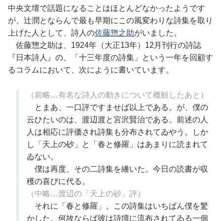
中央文壇で話題になることはほとんどなかったようです
が、辻潤とならんで最も早期にこの風変わりな詩集を取り
上げた人として、詩人の
佐藤惣之助
がいました。
佐藤惣之助は、1924年（大正13年）12月刊行の詩誌
『日本詩人』の、「十三年度の詩集」という一年を回顧す
るコラムにおいて、次にように書いています。
（前略…有名な詩人の動きについて概観したあと）
とまあ、一口評ですませば以上である。が、僕の
云ひたいのは、渡辺渡と宮沢賢治である。前述の人
人は相応に評価され詩集も分布されてゐやう。しか
し「天上の砂」と「春と修羅」はあまりに読まれて
ゐない。
僕は再度、その二詩集を繙いた。今日の読書が収
穫の喜びに代る。
（中略…渡辺の「天上の砂」評）
それに「春と修羅」。この詩集はいちばん僕を驚
かした。何故ならば彼は詩壇に流布されてゐる一個