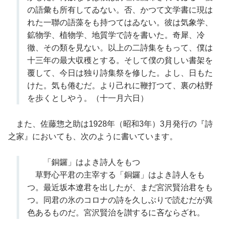
の語彙も所有してゐない。否、かつて文学書に現は
れた一聯の語藻をも持つてはゐない。彼は気象学、
鉱物学、植物学、地質学で詩を書いた。奇犀、冷
徹、その類を見ない。以上の二詩集をもって、僕は
十三年の最大収穫とする。そして僕の貧しい書架を
覆して、今日は独り詩集祭を修した。よし、日もた
けた。気も倦むだ。より己れに鞭打つて、裏の枯野
を歩くとしやう。（十一月六日）
また、佐藤惣之助は1928年（昭和3年）3月発行の『詩
之家』においても、次のように書いています。
「銅鑼」はよき詩人をもつ
草野心平君の主宰する「銅鑼」はよき詩人をも
つ。最近坂本遼君を出したが、まだ宮沢賢治君をも
つ。同君の氷のコロナの詩を久しぶりで読むだが異
色あるものだ。宮沢賢治を讃するに吝ならざれ。