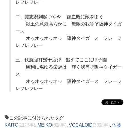
レフレフレー
二、闘志溌剌起つや今 熱血既に敵を衝く
獣王の意気高らかに 無敵の我等ぞ阪神タイガ
ース
オゥオゥオゥオゥ 阪神タイガース フレーフ
レフレフレー
三、鉄腕強打幾千度び 鍛えてここに甲子園
勝利に燃ゆる栄冠は 輝く我等ぞ阪神タイガー
ス
オゥオゥオゥオゥ 阪神タイガース フレーフ
レフレフレー
この記事に付けられたタグ
KAITO
(11記事)
,
MEIKO
(8記事)
,
VOCALOID
(33記事)
,
佐藤