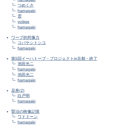
つめくさ
hamagaki
雲
yoitige
hamagaki
ワープ的想像力
コバヤシトシコ
hamagaki
第5回イーハトーブ・プロジェクトin京都・終了
池田光二
hamagaki
池田光二
hamagaki
花巻(2)
白戸明
hamagaki
賢治の映像記憶
ワドドーン
hamagaki