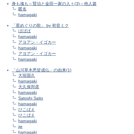
身も魂も～賢治と金田一家の人々(3)～他人篇
匿名
hamagaki
「星めぐりの歌」 by 初音ミク
ばばば
hamagaki
アヨアン・イゴカー
hamagaki
アヨアン・イゴカー
hamagaki
「山川草木悉皆成仏」の由来(1)
大垣国久
hamagaki
大久保邦彦
hamagaki
Satoshi Saito
hamagaki
ひこばえ
ひこばえ
hamagaki
jie
hamagaki