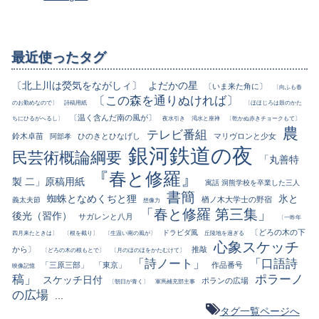
最近使ったタグ
〔北上川は熒気をながしィ〕
よだかの星
〔いま来た角に〕
〔向ふも春
〔この森を通りぬければ〕
のお勤めなので〕
詩稿用紙
〔ほほじろは鼓のかた
〔温く含んだ南の風が〕
ちにひるがへるし〕
夜水引き
渇水と座禅
〔乾かぬ赤きチョークもて〕
農
テレビ番組
鈴木卓苗
ひのきとひなげし
マリヴロンと少女
阿部孝
銀河鉄道の夜
民芸術概論綱要
「丸善特
『春と修羅』
製 二」原稿用紙
寓話 洞熊学校を卒業した三人
書簡
蜘蛛となめくぢと狸
氷と
楢ノ木大学士の野宿
義太夫節
想像力
「春と修羅 第三集」
後光（習作）
サガレンと八月
〔一昨年
〔どろの木の下
ドラビダ風
四月来たときは〕
〔根を截り〕
〔生温い南の風が〕
丘陵地を過ぎる
心象スケッチ
から〕
推敲
〔どろの木の根もとで〕
〔月のほのほをかたむけて〕
「詩ノート」
「口語詩
「三原三部」
「東京」
作品番号
映像記憶
稿」
ポラーノ
スケッチ日付
ポランの広場
〔朝日が青く〕
軍馬補充部主事
の広場
...
タグ一覧ページへ