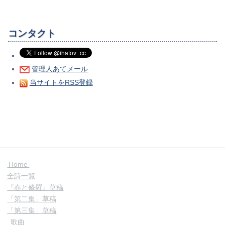
コンタクト
管理人あてメール
当サイトをRSS登録
Home
全詩一覧
『春と修羅』草稿
「第二集」草稿
「第三集」草稿
歌曲