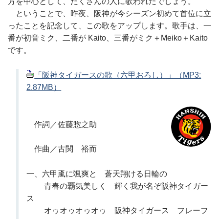
方を中心として、たくさんの人に歌われたでしょう。
ということで、昨夜、阪神が今シーズン初めて首位に立
ったことを記念して、この歌をアップします。歌手は、一
番が初音ミク、二番が Kaito、三番がミク＋Meiko＋Kaito
です。
「阪神タイガースの歌（六甲おろし）」（MP3:
2.87MB）
作詞／佐藤惣之助
作曲／古関 裕而
一、六甲颪に颯爽と 蒼天翔ける日輪の
青春の覇気美しく 輝く我が名ぞ阪神タイガー
ス
オゥオゥオゥオゥ 阪神タイガース フレーフ