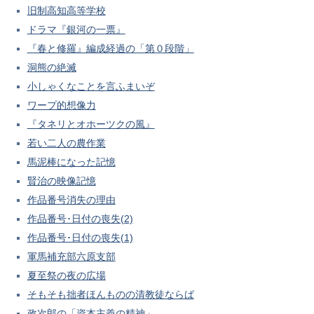
旧制高知高等学校
ドラマ『銀河の一票』
『春と修羅』編成経過の「第０段階」
洞熊の絶滅
小しゃくなことを言ふまいぞ
ワープ的想像力
『タネリとオホーツクの風』
若い二人の農作業
馬泥棒になった記憶
賢治の映像記憶
作品番号消失の理由
作品番号･日付の喪失(2)
作品番号･日付の喪失(1)
軍馬補充部六原支部
夏至祭の夜の広場
そもそも拙者ほんものの清教徒ならば
政次郎の「資本主義の精神」