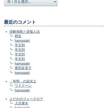
最近のコメント
溶解体験と逆擬人法
耕生
hamagaki
辛文則
辛文則
辛文則
辛文則
hamagaki
豊田富美子
hamagaki
「有明」の寂光土
ワドドーン
hamagaki
よだかのフォークロア
入沢康夫
hamagaki