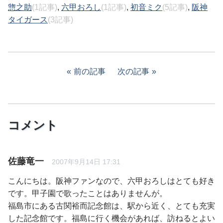
惣之助
(1記事)
,
六甲おろし
(1記事)
,
初音ミク
(5記事)
,
阪神
タイガース
(3記事)
前の記事
次の記事
コメント
佐藤竜一
2007年9月14日 17:31
こんにちは。阪神ファンなので、六甲おろしはとても好き
です。甲子園で歌ったことはありませんが。
福島市にある古関裕而記念館は、駅から近く、とても充実
した記念館です。福島に行く機会があれば、訪ねるとよい