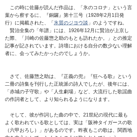
この時に佐藤が読んだ作品は、「氷のコロナ」という言
葉から察するに、『銅鑼』第十三号（1928年2月1日発
行）に掲載された、「
氷質のジヨウ談
」のようですね。
賢治全集の「年譜」には、1926年12月に賢治が上京し
た際、「川崎の佐藤惣之助のもとも訪れたか。」との推定
記事が記されています。詩壇における自分の数少ない理解
者に、会ってみたかったのでしょうか。
さて、佐藤惣之助は、『正義の兜』『狂へる歌』という
二冊の詩集を刊行した正統派の詩人でしたが、後年には、
「赤城の子守歌」や「人生劇場」など、大流行した歌謡曲
の作詞者として、より知られるようになります。
そして、彼が作詞した曲の中で、21世紀の現代に最も
よく歌われている歌としては、実は「阪神タイガースの歌
（六甲おろし）」があるのです。昨夜もこの歌は、関西地