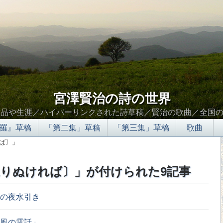
宮澤賢治の詩の世界
作品や生涯／ハイパーリンクされた詩草稿／賢治の歌曲／全国
羅』草稿
「第二集」草稿
「第三集」草稿
歌曲
ば〕」
りぬければ〕」が付けられた9記事
の夜水引き
風の電話」