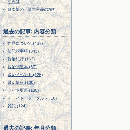
ならば
政次郎の「資本主義の精神」
過去の記事: 内容分類
作品について (437)
伝記的事項 (342)
賢治紀行 (162)
賢治関連本 (87)
賢治イベント (125)
賢治情報 (100)
サイト更新 (185)
イーハトーブ・グルメ (18)
雑記 (124)
過去の記事: 年月分類