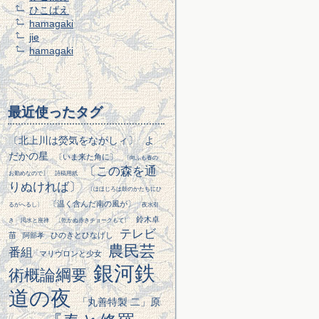
ひこばえ
hamagaki
jie
hamagaki
最近使ったタグ
〔北上川は熒気をながしィ〕
よ
だかの星
〔いま来た角に〕
〔向ふも春の
〔この森を通
お勤めなので〕
詩稿用紙
りぬければ〕
〔ほほじろは鼓のかたちにひ
〔温く含んだ南の風が〕
るがへるし〕
夜水引
鈴木卓
き
渇水と座禅
〔乾かぬ赤きチョークもて〕
テレビ
苗
ひのきとひなげし
阿部孝
農民芸
番組
マリヴロンと少女
銀河鉄
術概論綱要
道の夜
「丸善特製 二」原