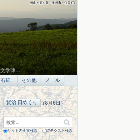
種山ヶ原夕景（奥州市～住田町）
の文学碑…
石碑
その他
メール
（8月6日）
サイト内全文検索
詩テクスト検索