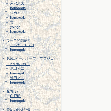
入沢康夫
hamagaki
つめくさ
hamagaki
雲
yoitige
hamagaki
ワープ的想像力
コバヤシトシコ
hamagaki
第5回イーハトーブ・プロジェク
トin京都・終了
池田光二
hamagaki
池田光二
hamagaki
花巻(2)
白戸明
hamagaki
賢治の映像記憶