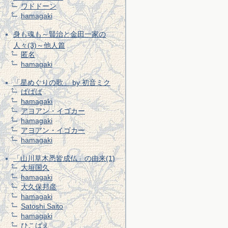
ワドドーン
hamagaki
身も魂も～賢治と金田一家の
人々(3)～他人篇
匿名
hamagaki
「星めぐりの歌」 by 初音ミク
ばばば
hamagaki
アヨアン・イゴカー
hamagaki
アヨアン・イゴカー
hamagaki
「山川草木悉皆成仏」の由来(1)
大垣国久
hamagaki
大久保邦彦
hamagaki
Satoshi Saito
hamagaki
ひこばえ