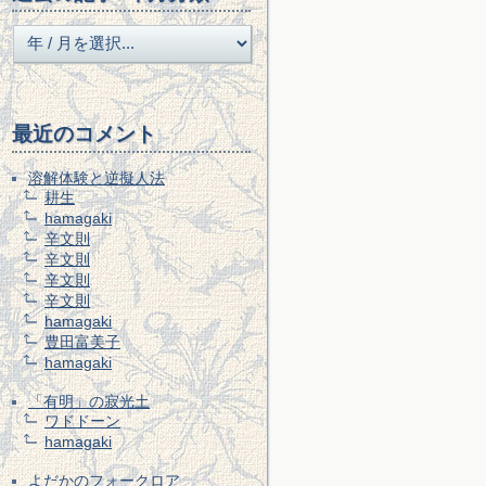
最近のコメント
溶解体験と逆擬人法
耕生
hamagaki
辛文則
辛文則
辛文則
辛文則
hamagaki
豊田富美子
hamagaki
「有明」の寂光土
ワドドーン
hamagaki
よだかのフォークロア