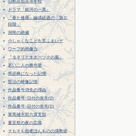
旧制高知高等学校
ドラマ『銀河の一票』
『春と修羅』編成経過の「第０
段階」
洞熊の絶滅
小しゃくなことを言ふまいぞ
ワープ的想像力
『タネリとオホーツクの風』
若い二人の農作業
馬泥棒になった記憶
賢治の映像記憶
作品番号消失の理由
作品番号･日付の喪失(2)
作品番号･日付の喪失(1)
軍馬補充部六原支部
夏至祭の夜の広場
そもそも拙者ほんものの清教徒