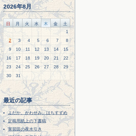
2026年8月
日
月
火
水
木
金
土
1
2
3
4
5
6
7
8
9
10
11
12
13
14
15
16
17
18
19
20
21
22
23
24
25
26
27
28
29
30
31
最近の記事
よだか、かわせみ、はちすずめ
定稿用紙上の下書稿
実習田の夜水引き