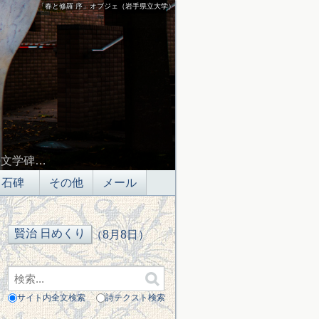
「春と修羅 序」オブジェ（岩手県立大学）
の文学碑…
石碑
その他
メール
（8月8日）
サイト内全文検索
詩テクスト検索