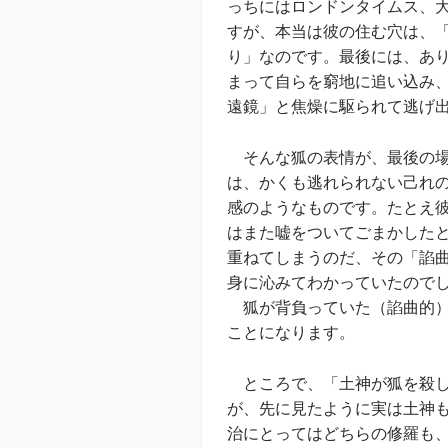
っちにはロンドンタイムス、
すが、本当は彼の住む穴は、
り」なのです。最後には、あ
まって自らを窮地に追い込み
遠鏡」と焦燥に駆られて逃げ
そんな狐の表情が、最後の場
は、かくも逃れられない己れ
感のようなものです。たとえ
はまた嘘をついてごまかした
重ねてしまうのだ、その「諂
身に沁みてわかっていたので
狐が背負っていた（諂曲的）
ことになります。
ところで、「土神が狐を殺し
が、先に見たように実は土神
治にとってはどちらの修羅も