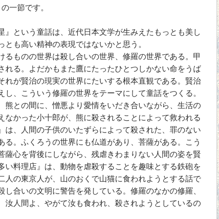
』の一節です。
』という童話は、近代日本文学が生みえたもっとも美し
っとも高い精神の表現ではないかと思う。
るものの世界は殺し合いの世界、修羅の世界である。甲
される。よだかもまた鷹にたったひとつしかない命をうば
それが賢治の現実の世界にたいする根本直観である。賢治
えし、こういう修羅の世界をテーマにして童話をつくる。
、熊との間に、憎悪より愛情をいだき合いながら、生活の
えなかった小十郎が、熊に殺されることによって救われる
』は、人間の子供のいたずらによって殺された、罪のない
ある。ふくろうの世界にも仏道があり、菩薩がある。こう
菩薩心を背後にしながら、残虐きわまりない人間の姿を賢
多い料理店』は、動物を虐殺することを趣味とする鉄砲を
二人の東京人が、山のおくで山猫に食われようとする話で
殺し合いの文明に警告を発している。修羅のなかの修羅、
、汝人間よ、やがて汝も食われ、殺されようとしているの