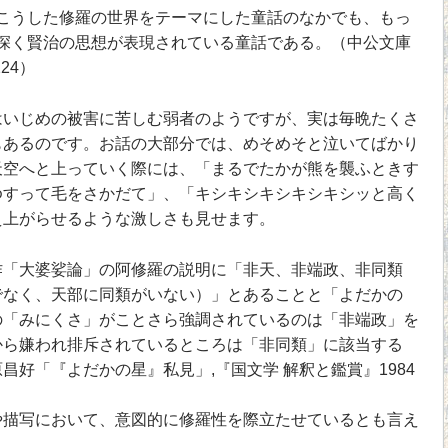
うした修羅の世界をテーマにした童話のなかでも、もっ
深く賢治の思想が表現されている童話である。（中公文庫
24）
いじめの被害に苦しむ弱者のようですが、実は毎晩たくさ
もあるのです。お話の大部分では、めそめそと泣いてばかり
天空へと上っていく際には、「まるでたかが熊を襲ふときす
ゆすって毛をさかだて」、「キシキシキシキシキシッと高く
え上がらせるような激しさも見せます。
「大婆娑論」の阿修羅の説明に「非天、非端政、非同類
でなく、天部に同類がいない）」とあることと「よだかの
の「みにくさ」がことさら強調されているのは「非端政」を
から嫌われ排斥されているところは「非同類」に該当する
昌好「『よだかの星』私見」,『国文学 解釈と鑑賞』1984
描写において、意図的に修羅性を際立たせているとも言え