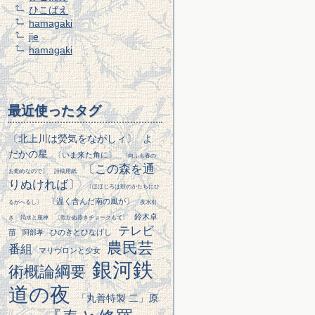
ひこばえ
hamagaki
jie
hamagaki
最近使ったタグ
〔北上川は熒気をながしィ〕
よ
だかの星
〔いま来た角に〕
〔向ふも春の
〔この森を通
お勤めなので〕
詩稿用紙
りぬければ〕
〔ほほじろは鼓のかたちにひ
〔温く含んだ南の風が〕
るがへるし〕
夜水引
鈴木卓
き
渇水と座禅
〔乾かぬ赤きチョークもて〕
テレビ
苗
ひのきとひなげし
阿部孝
農民芸
番組
マリヴロンと少女
銀河鉄
術概論綱要
道の夜
「丸善特製 二」原