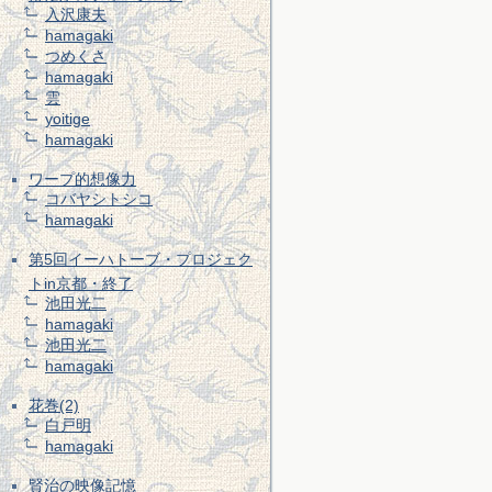
入沢康夫
hamagaki
つめくさ
hamagaki
雲
yoitige
hamagaki
ワープ的想像力
コバヤシトシコ
hamagaki
第5回イーハトーブ・プロジェク
トin京都・終了
池田光二
hamagaki
池田光二
hamagaki
花巻(2)
白戸明
hamagaki
賢治の映像記憶