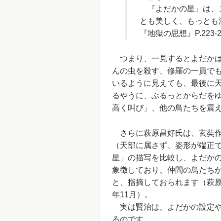
『よだかの星』は、こ
とも美しく、もっとも
『地獄の思想』P.223-2
つまり、一見するとよだかは
んの虫を殺す、修羅の一員で
いるように見えても、最後に
るやうに、ぶるっとからだを
高く叫び」、他の鳥たちを震
さらに萩原昌好氏は、玄奘作
（天部に属さず、姿形が端正
星」の描写を比較し、よだか
象徴しており、仲間の鳥たち
と、指摘しておられます（萩原
年11月）。
実は賢治は、よだかの設定や
るのです。