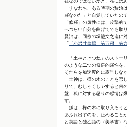
在なのではないかと、私には
すなわち、ある時期の賢治
羅なのだ」と自覚していたの
「修羅」の属性には、攻撃的
へつらい自分を曲げてでも取
賢治は、同僚の堀籠文之進に
「
〔小岩井農場 第五綴 第
「土神ときつね」のストーリ
のような二つの修羅的属性を
それらを加速度的に露呈しな
土神は、樺の木のことを恋し
りで、むしゃくしゃすると何
盤、狐に対する怒りの感情は
す。
狐は、樺の木に取り入ろうと
あふれ出すのを、止めること
と英語と独乙語の（美学書）