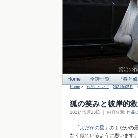
賢治の
Home
全詩一覧
『春と修
Home
>［
作品について
｜
2021年05月
］
狐の笑みと彼岸的救
2021年5月23日
｜
内容分類:
作品
「
よだかの星
」のよだかの
なく似ているように思います