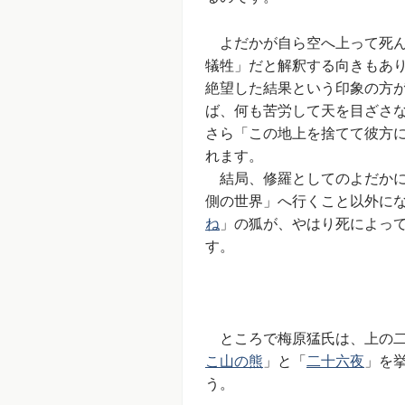
よだかが自ら空へ上って死ん
犠牲」だと解釈する向きもあ
絶望した結果という印象の方
ば、何も苦労して天を目ざさ
さら「この地上を捨てて彼方
れます。
結局、修羅としてのよだかに
側の世界」へ行くこと以外に
ね
」の狐が、やはり死によっ
す。
ところで梅原猛氏は、上の二
こ山の熊
」と「
二十六夜
」を
う。