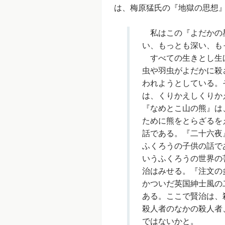
は、梅原猛氏の『地獄の思想
私はこの『よだかの星
い、もっとも深い、も
すべての生きとし生け
虫や羽虫がよだかに殺
われようとしている。
は、くりかえしくりか
『なめとこ山の熊』は
ために熊をとらざるを
話である。『二十六夜
ふくろうの子供の話で
いうふくろうの世界の
治はみせる。『注文の
かついだ英国紳士風の
ある。ここで賢治は、
殺人者のなかの殺人者
ではないかと。