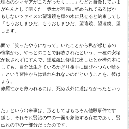
大理石のシィザアがころがったり……」などと自慢していま
「がらんとして暗くたゞ赤土が奇麗に堅められてゐるばか
りもしないツァイスの望遠鏡を樺の木に見せると約束してし
、「もうおしまひだ、もうおしまひだ、望遠鏡、望遠鏡、望
出します。
面で「笑ったやうになって」いたことから私が感じるの
の宿業から、やっとのことで解放されたという、一種の安堵
彼が殺されずにすんで、望遠鏡は修理に出したとか樺の木に
としても、自分は生きているかぎり相手に媚びへつらい嘘を
曲」という習性からは逃れられないのだということを、彼は
しょう。
修羅性から救われるには、死ぬ以外に道はなかったという
た」という出来事は、形としてはもちろん他殺事件です
も狐も、それぞれ賢治の中の一面を象徴する存在であり、賢
、己れの中の一部分だったのです。