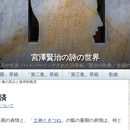
宮澤賢治の詩の世界
作品や生涯／ハイパーリンクされた詩草稿／賢治の歌曲／全国
羅』草稿
「第二集」草稿
「第三集」草稿
歌曲
> 狐の笑みと彼岸的救済
済
について
∮∬
最期の表情と、「
土神ときつね
」の狐の最期の表情は、何と
。