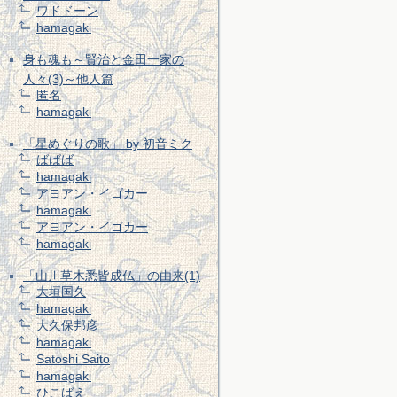
ワドドーン
hamagaki
身も魂も～賢治と金田一家の
人々(3)～他人篇
匿名
hamagaki
「星めぐりの歌」 by 初音ミク
ばばば
hamagaki
アヨアン・イゴカー
hamagaki
アヨアン・イゴカー
hamagaki
「山川草木悉皆成仏」の由来(1)
大垣国久
hamagaki
大久保邦彦
hamagaki
Satoshi Saito
hamagaki
ひこばえ