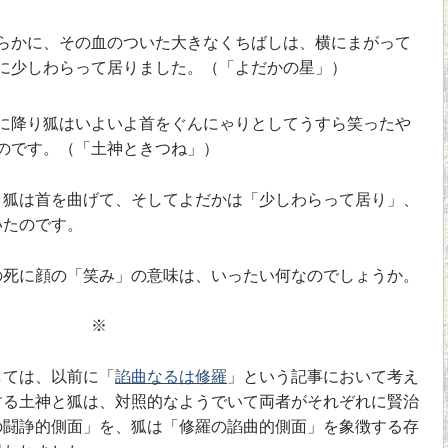
らかに、その血のついた大きなくちばしは、横にまがって
に少しわらって居りました。（「よだかの星」）
に降り狐はいよいよ首をぐんにゃりとしてうすら笑ったや
のです。（「土神ときつね」）
狐は首を曲げて、そしてよだかは「少しわらって居り」、
いたのです。
死に顔の「笑み」の意味は、いったい何なのでしょうか。
※
しては、以前に「
諂曲なるは修羅
」という記事において考え
する土神と狐は、対照的なようでいて両者がそれぞれに賢治
の闘諍的側面」を、狐は「修羅の諂曲的側面」を象徴する存