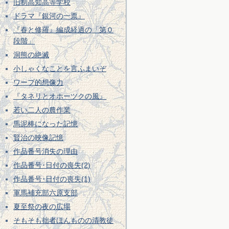
旧制高知高等学校
ドラマ『銀河の一票』
『春と修羅』編成経過の「第０
段階」
洞熊の絶滅
小しゃくなことを言ふまいぞ
ワープ的想像力
『タネリとオホーツクの風』
若い二人の農作業
馬泥棒になった記憶
賢治の映像記憶
作品番号消失の理由
作品番号･日付の喪失(2)
作品番号･日付の喪失(1)
軍馬補充部六原支部
夏至祭の夜の広場
そもそも拙者ほんものの清教徒