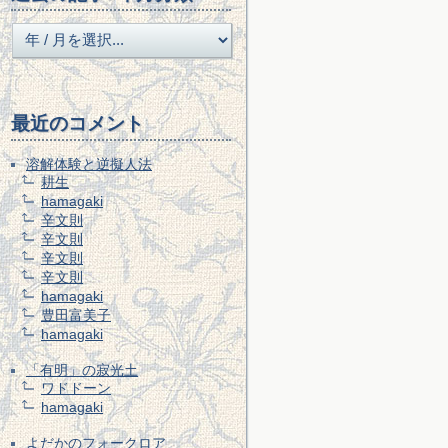
最近のコメント
溶解体験と逆擬人法
耕生
hamagaki
辛文則
辛文則
辛文則
辛文則
hamagaki
豊田富美子
hamagaki
「有明」の寂光土
ワドドーン
hamagaki
よだかのフォークロア