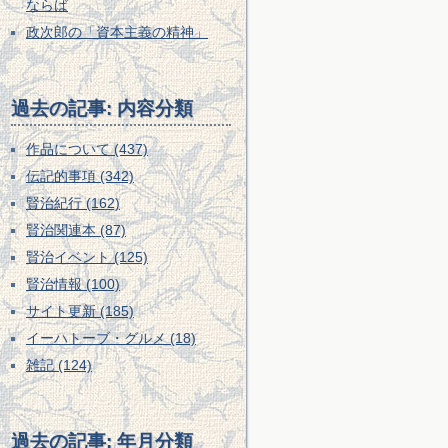
ならば
政次郎の「資本主義の精神」
過去の記事: 内容分類
作品について (437)
伝記的事項 (342)
賢治紀行 (162)
賢治関連本 (87)
賢治イベント (125)
賢治情報 (100)
サイト更新 (185)
イーハトーブ・グルメ (18)
雑記 (124)
過去の記事: 年月分類