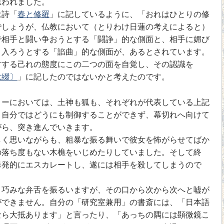
思われました。
は詩「
春と修羅
」に記しているように、「おれはひとりの修
でしょうが、仏教において（とりわけ日蓮の考えによると）
で相手と闘い争おうとする「闘諍」的な側面と、相手に媚び
り入ろうとする「諂曲」的な側面が、あるとされています。
対する己れの態度にこの二つの面を自覚し、その認識を
六綴〕
」に記したのではないかと考えたのです。
ーにおいては、土神も狐も、それぞれが代表している上記
、自分ではどうにも制御することができず、幕切れへ向けて
がら、突き進んでいきます。
く思いながらも、粗暴な振る舞いで彼女を怖がらせてばか
の落ち度もない木樵をいじめたりしていました。そして終
爆発的にエスカレートし、遂には相手を殺してしまうので
巧みな弁舌を振るいますが、その口から次から次へと嘘が
ができません。自分の「研究室兼用」の書斎には、「日本語
なら大抵あります」と言ったり、「あっちの隅には顕微鏡こ