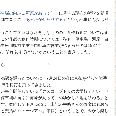
停車場の向ふに河原があって〕
」に関する現在の諸説を簡潔
、拙ブログの「
あったがせたりする
」という記事にも少しだ
うことで問題はなさそうなものの、創作時期についてはま
。この作品の創作時期については、私も「停車場・河原・自
中松川駅前で乗合自動車の営業が始まったのは1927年
ら、それ以降ではないかということを書きました。
◇ ◇
都駅を通ったついでに、7月24日の夜に京都を発って岩手
に帰る切符を買ってきました。
が毎年開催している「グスコーブドリの大学校」というセ
〔停車場の向ふに河原があって〕のゆかりの地を訪ねる」と
です。案内して下さるのは、上記の牛崎さんの論文にもお名
石と賢治のミュージアム」館長）ということで、今から楽し