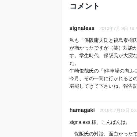
コメント
signaless
2010年7月 9日 18:
私も「保阪庸夫氏と福島泰樹
が痛かったですが（笑）対談
す。学生時代、保阪氏が大変
た。
牛崎俊哉氏の「[停車場の向ふ
今月、その一関に行かれると
堪能してきて下さいね。報告
hamagaki
2010年7月12日 00:
signaless 様、こんばんは。
保阪氏の対談、面白かったで