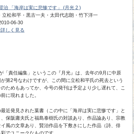
賢治 「海岸は実に悲惨です」 (月光 2 )
・立松和平・黒古一夫・太田代志朗・竹下洋一
10-06-30
nで詳しく見る
が「責任編集」というこの『月光』は、去年の9月に中原
回が第2号なわけですが、この間に立松和平氏の死去という
そのためもあってか、今号の発刊は予定より少し遅れて、こ
の前に現れました。
最近発見された葉書（この中に「海岸は実に悲惨です」と
り、保阪庸夫氏と福島泰樹氏の対談あり、作品論あり、宗教
セイ風の文章あり、賢治作品を下敷きにした作品（詩、俳
多彩でユニークなものです。