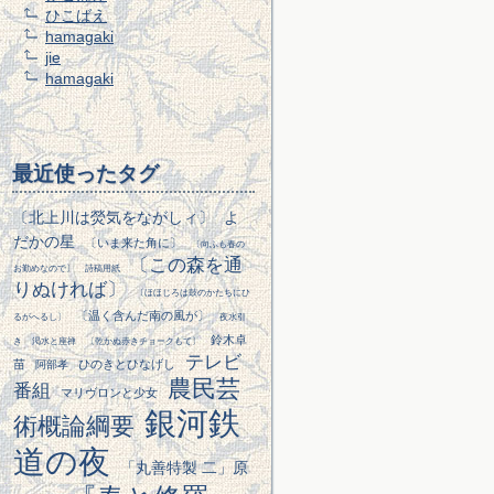
ひこばえ
hamagaki
jie
hamagaki
最近使ったタグ
〔北上川は熒気をながしィ〕
よ
だかの星
〔いま来た角に〕
〔向ふも春の
〔この森を通
お勤めなので〕
詩稿用紙
りぬければ〕
〔ほほじろは鼓のかたちにひ
〔温く含んだ南の風が〕
るがへるし〕
夜水引
鈴木卓
き
渇水と座禅
〔乾かぬ赤きチョークもて〕
テレビ
苗
ひのきとひなげし
阿部孝
農民芸
番組
マリヴロンと少女
銀河鉄
術概論綱要
道の夜
「丸善特製 二」原