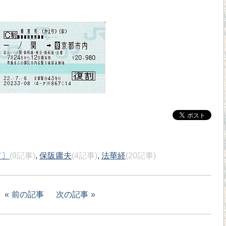
て〕
(9記事)
,
保阪庸夫
(4記事)
,
法華経
(20記事)
前の記事
次の記事