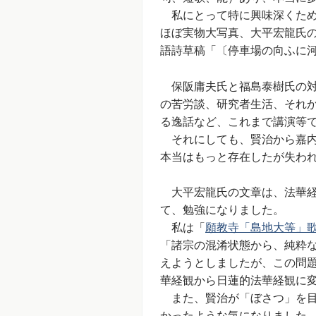
私にとって特に興味深くため
ほぼ実物大写真、大平宏龍氏
語詩草稿「〔停車場の向ふに
保阪庸夫氏と福島泰樹氏の対
の苦労談、研究者生活、それか
る逸話など、これまで講演等
それにしても、賢治から嘉内
本当はもっと存在したが失わ
大平宏龍氏の文章は、法華経
て、勉強になりました。
私は「
願教寺「島地大等」
「諸宗の混淆状態から、純粋
えようとしましたが、この問
華経観から日蓮的法華経観に
また、賢治が「ぼさつ」を目
かったような気になりました