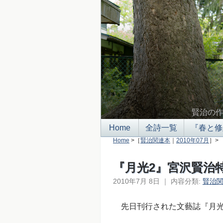
賢治の
Home
全詩一覧
『春と修
Home
>［
賢治関連本
｜
2010年07月
］>
『月光2』宮沢賢治
2010年7月 8日
｜
内容分類:
賢治
先日刊行された文藝誌『月光