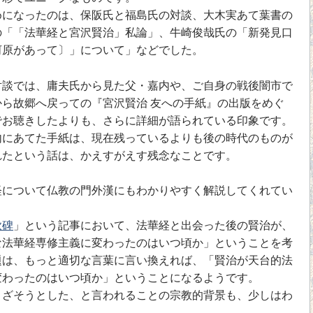
になったのは、保阪氏と福島氏の対談、大木実あて葉書の
の「「法華経と宮沢賢治」私論」、牛崎俊哉氏の「新発見口
河原があって〕」について」などでした。
談では、庸夫氏から見た父・嘉内や、ご自身の戦後闇市で
ら故郷へ戻っての『宮沢賢治 友への手紙』の出版をめぐ
でお聴きしたよりも、さらに詳細が語られている印象です。
にあてた手紙は、現在残っているよりも後の時代のものが
れたという話は、かえすがえす残念なことです。
について仏教の門外漢にもわかりやすく解説してくれてい
歌碑
」という記事において、法華経と出会った後の賢治が、
な法華経専修主義に変わったのはいつ頃か」ということを考
題は、もっと適切な言葉に言い換えれば、「賢治が天台的法
変わったのはいつ頃か」ということになるようです。
ざそうとした、と言われることの宗教的背景も、少しはわ
。