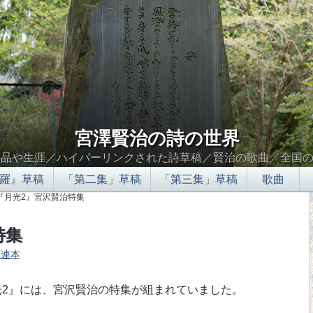
宮澤賢治の詩の世界
作品や生涯／ハイパーリンクされた詩草稿／賢治の歌曲／全国
羅』草稿
「第二集」草稿
「第三集」草稿
歌曲
 『月光2』宮沢賢治特集
特集
関連本
∮∬
2』には、宮沢賢治の特集が組まれていました。