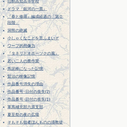
旧制高知高等学校
ドラマ『銀河の一票』
『春と修羅』編成経過の「第０
段階」
洞熊の絶滅
小しゃくなことを言ふまいぞ
ワープ的想像力
『タネリとオホーツクの風』
若い二人の農作業
馬泥棒になった記憶
賢治の映像記憶
作品番号消失の理由
作品番号･日付の喪失(2)
作品番号･日付の喪失(1)
軍馬補充部六原支部
夏至祭の夜の広場
そもそも拙者ほんものの清教徒