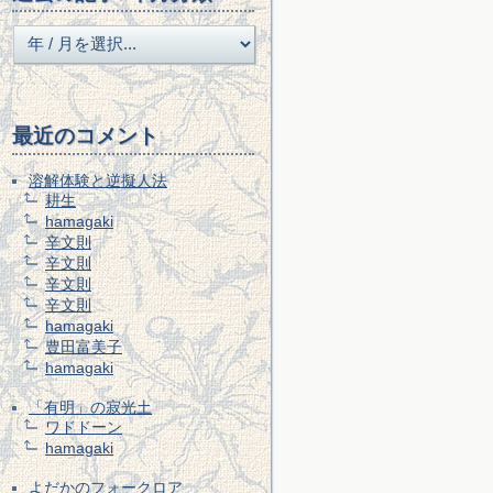
最近のコメント
溶解体験と逆擬人法
耕生
hamagaki
辛文則
辛文則
辛文則
辛文則
hamagaki
豊田富美子
hamagaki
「有明」の寂光土
ワドドーン
hamagaki
よだかのフォークロア