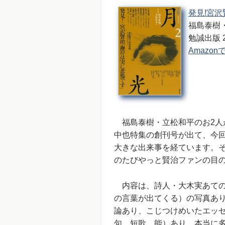
発見!宮沢
福島泰樹
勉誠出版 20
Amazo
福島泰樹・立松和平のお2人
中也特集の創刊号が出て、今
大きな出来事を経ています。
のたびやっと賢治ファンの目
内容は、詩人・大木実あての
の言葉が出てくる）の写真あ
論あり、こじつけめいたエッ
句、短歌、能）あり、本当に