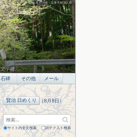
「母」詩碑（花巻市桜地人館）
の文学碑…
石碑
その他
メール
（8月8日）
サイト内全文検索
詩テクスト検索