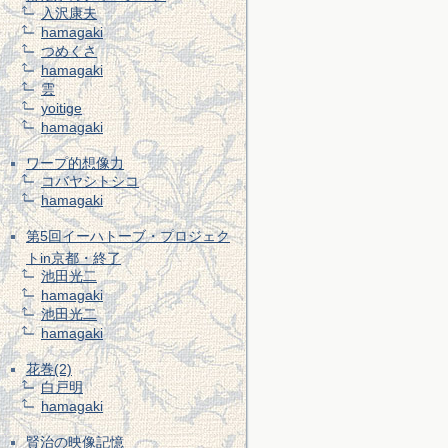
入沢康夫
hamagaki
つめくさ
hamagaki
雲
yoitige
hamagaki
ワープ的想像力
コバヤシトシコ
hamagaki
第5回イーハトーブ・プロジェク
トin京都・終了
池田光二
hamagaki
池田光二
hamagaki
花巻(2)
白戸明
hamagaki
賢治の映像記憶