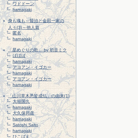
ワドドーン
hamagaki
身も魂も～賢治と金田一家の
人々(3)～他人篇
匿名
hamagaki
「星めぐりの歌」 by 初音ミク
ばばば
hamagaki
アヨアン・イゴカー
hamagaki
アヨアン・イゴカー
hamagaki
「山川草木悉皆成仏」の由来(1)
大垣国久
hamagaki
大久保邦彦
hamagaki
Satoshi Saito
hamagaki
ひこばえ