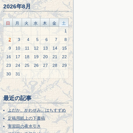
2026年8月
日
月
火
水
木
金
土
1
2
3
4
5
6
7
8
9
10
11
12
13
14
15
16
17
18
19
20
21
22
23
24
25
26
27
28
29
30
31
最近の記事
よだか、かわせみ、はちすずめ
定稿用紙上の下書稿
実習田の夜水引き