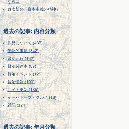
ならば
政次郎の「資本主義の精神」
過去の記事: 内容分類
作品について (437)
伝記的事項 (342)
賢治紀行 (162)
賢治関連本 (87)
賢治イベント (125)
賢治情報 (100)
サイト更新 (185)
イーハトーブ・グルメ (18)
雑記 (124)
過去の記事: 年月分類