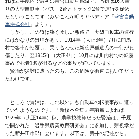
れは岩手県内で最初の乗合自動車路線で、当初は16人乗
りの大型自動車（バス）2台とトラック2台で運行を始め
たということです（みやこわが町ミヤペディア「
盛宮自動
車株式会社
」より）。
しかし、この道は狭く険しい悪路で、大型自動車の運行
にはかなりの無理があり、1914年（大正3年）7月に門馬
村で客車が転覆し、乗り合わせた新渡戸稲造氏の一行が負
傷したり、翌1915年（大正4年）10月には川内村での転覆
事故で死者1名が出るなどの事故が続いています。
賢治が災難に遭ったのも、この危険な街道においてだっ
たわけです。
ところで賢治は、これ以外にも自動車の転覆事故に遭っ
ていたようなのです。『新校本全集』年譜篇によれば、
1925年（大正14年）秋、農学校教師だった賢治は、千厩
で開かれた「岩手県農業教育研究会」に参加し、県視学だ
った新井正市郎に会います。以下は、新井の記述から。