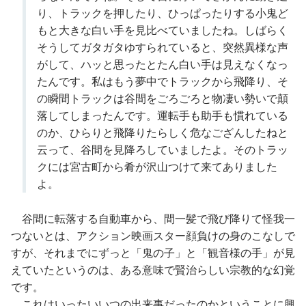
り、トラックを押したり、ひっぱったりする小鬼ど
もと大きな白い手を見比べていましたね。しばらく
そうしてガタガタゆすられていると、突然異様な声
がして、ハッと思ったとたん白い手は見えなくなっ
たんです。私はもう夢中でトラックから飛降り、そ
の瞬間トラックは谷間をごろごろと物凄い勢いで顛
落してしまったんです。運転手も助手も慣れている
のか、ひらりと飛降りたらしく危なござんしたねと
云って、谷間を見降ろしていましたよ。そのトラッ
クには宮古町から肴が沢山つけて来てありました
よ。
谷間に転落する自動車から、間一髪で飛び降りて怪我一
つないとは、アクション映画スター顔負けの身のこなしで
すが、それまでにずっと「鬼の子」と「観音様の手」が見
えていたというのは、ある意味で賢治らしい宗教的な幻覚
です。
これはいったいいつの出来事だったのかということに興