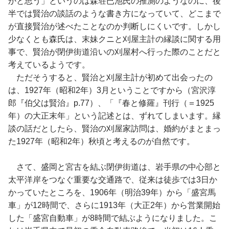
かと思う」というのは森荘已池氏の推測のようなのに、後
半では賢治の談話のような書き方になっていて、どこまで
が直接賢治が述べたことなのか判断しにくいです。しかし
少なくとも森氏は、末妹クニと刈屋主計の縁談に関する用
事で、賢治が閉伊街道沿いの刈屋村へ行った際のことだと
考えているようです。
ただそうすると、賢治と刈屋主計が初めて出会ったの
は、1927年（昭和2年）3月ということですから（宮沢淳
郎『伯父は賢治』p.77）、「『春と修羅』刊行（＝1925
年）の大正末年」という記述とは、ずれてしまいます。縁
談の話だとしたら、賢治の刈屋家訪問は、婚約がまとまっ
た1927年（昭和2年）秋頃と考えるのが自然です。
さて、盛岡と宮古を結ぶ閉伊街道は、岩手県の中心部と
太平洋岸をつなぐ重要な交通路で、従来は徒歩では3日か
かっていたところを、1906年（明治39年）から「盛宮馬
車」が12時間で、さらに1913年（大正2年）から営業開始
した「盛宮自動車」が8時間で結ぶようになりました。こ