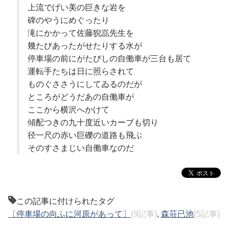
上流でげい美の巨きな岩を
碑のやうにめぐったり
滝にかかって佐藤猊嵓先生を
幾たびあったがせたりする水が
停車場の前にがたびしの自働車が三台も居て
運転手たちは日に照らされて
ものぐささうにしてゐるのだが
ところがどうだあの自働車が
ここから横沢へかけて
傾配つきの九十度近いカーブも切り
径一尺の赤い巨礫の道路も飛ぶ
そのすさまじい自働車なのだ
この記事に付けられたタグ
〔停車場の向ふに河原があって〕
(9記事)
,
森荘已池
(5記事)