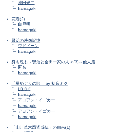
池田光二
hamagaki
花巻(2)
白戸明
hamagaki
賢治の映像記憶
ワドドーン
hamagaki
身も魂も～賢治と金田一家の人々(3)～他人篇
匿名
hamagaki
「星めぐりの歌」 by 初音ミク
ばばば
hamagaki
アヨアン・イゴカー
hamagaki
アヨアン・イゴカー
hamagaki
「山川草木悉皆成仏」の由来(1)