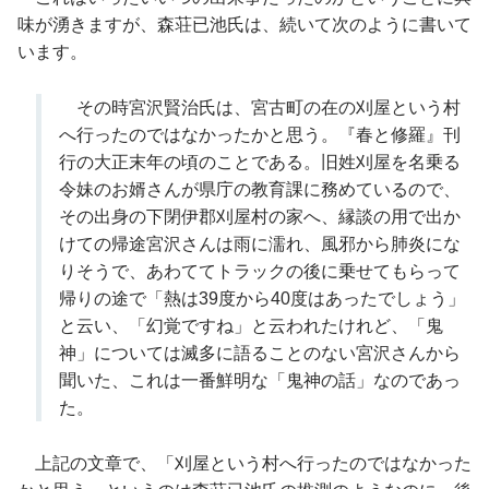
味が湧きますが、森荘已池氏は、続いて次のように書いて
います。
その時宮沢賢治氏は、宮古町の在の刈屋という村
へ行ったのではなかったかと思う。『春と修羅』刊
行の大正末年の頃のことである。旧姓刈屋を名乗る
令妹のお婿さんが県庁の教育課に務めているので、
その出身の下閉伊郡刈屋村の家へ、縁談の用で出か
けての帰途宮沢さんは雨に濡れ、風邪から肺炎にな
りそうで、あわててトラックの後に乗せてもらって
帰りの途で「熱は39度から40度はあったでしょう」
と云い、「幻覚ですね」と云われたけれど、「鬼
神」については滅多に語ることのない宮沢さんから
聞いた、これは一番鮮明な「鬼神の話」なのであっ
た。
上記の文章で、「刈屋という村へ行ったのではなかった