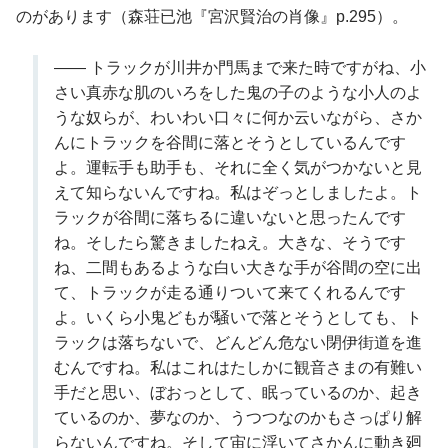
のがあります（森荘已池『宮沢賢治の肖像』p.295）。
―― トラックが川井か門馬まで来た時ですがね、小
さい真赤な肌のいろをした鬼の子のような小人のよ
うな奴らが、わいわい口々に何か云いながら、さか
んにトラックを谷間に落とそうとしているんです
よ。運転手も助手も、それに全く気がつかないと見
えて知らないんですね。私はぞっとしましたよ。ト
ラックが谷間に落ちるに違いないと思ったんです
ね。そしたら驚きましたねえ。大きな、そうです
ね、二間もあるような白い大きな手が谷間の空に出
て、トラックが走る通りついて来てくれるんです
よ。いくら小鬼どもが騒いで落とそうとしても、ト
ラックは落ちないで、どんどん危ない閉伊街道を進
むんですね。私はこれはたしかに観音さまの有難い
手だと思い、ぼおっとして、眠っているのか、起き
ているのか、夢なのか、うつつなのかもさっぱり解
らないんですね。そして宙に浮いてさかんに動き廻