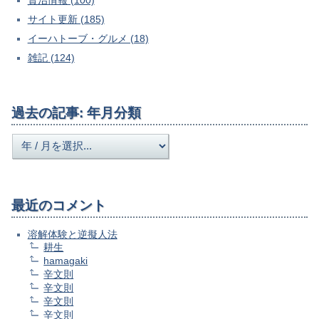
賢治情報 (100)
サイト更新 (185)
イーハトーブ・グルメ (18)
雑記 (124)
過去の記事: 年月分類
最近のコメント
溶解体験と逆擬人法
耕生
hamagaki
辛文則
辛文則
辛文則
辛文則