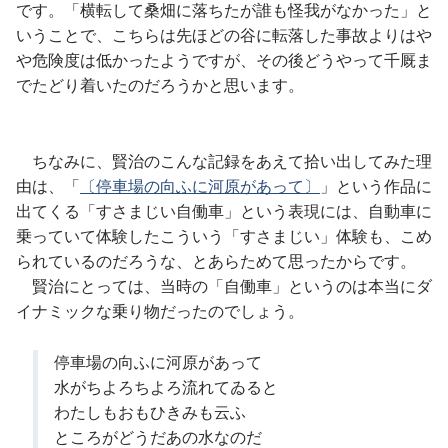
です。「横転して桑畑に落ちたが誰も怪我がなかった」と
いうことで、こちらは先ほどの谷に転落した事故よりはや
や危険度は低かったようですが、その後どうやって千厩ま
でたどり着いたのだろうかと思います。
ちなみに、賢治のこんな記録をあえて拾い出してみた理
由は、「
〔停車場の向ふに河原があって〕
」という作品に
出てくる「すさまじい自働車」という表現には、自動車に
乗っていて体験したこういう「すさまじい」体験も、こめ
られているのだろうな、とあらためて思ったからです。
賢治にとっては、当時の「自働車」というのは本当にダ
イナミックな乗り物だったのでしょう。
停車場の向ふに河原があって
水がちよろちよろ流れてゐると
わたしもおもひきみも云ふ
ところがどうだあの水なのだ