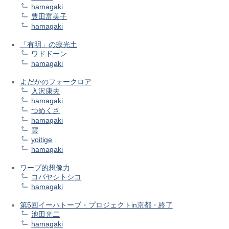
hamagaki
豊田富美子
hamagaki
「有明」の寂光土
ワドドーン
hamagaki
よだかのフォークロア
入沢康夫
hamagaki
つめくさ
hamagaki
雲
yoitige
hamagaki
ワープ的想像力
コバヤシトシコ
hamagaki
第5回イーハトーブ・プロジェクトin京都・終了
池田光二
hamagaki