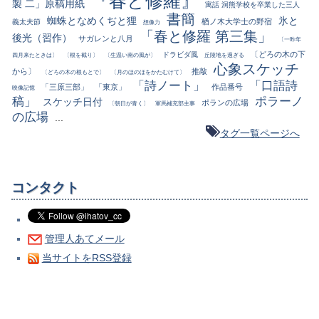
『春と修羅』
製 二」原稿用紙
寓話 洞熊学校を卒業した三人
書簡
蜘蛛となめくぢと狸
氷と
楢ノ木大学士の野宿
義太夫節
想像力
「春と修羅 第三集」
後光（習作）
サガレンと八月
〔一昨年
〔どろの木の下
ドラビダ風
四月来たときは〕
〔根を截り〕
〔生温い南の風が〕
丘陵地を過ぎる
心象スケッチ
から〕
推敲
〔どろの木の根もとで〕
〔月のほのほをかたむけて〕
「詩ノート」
「口語詩
「三原三部」
「東京」
作品番号
映像記憶
稿」
ポラーノ
スケッチ日付
ポランの広場
〔朝日が青く〕
軍馬補充部主事
の広場
...
タグ一覧ページへ
コンタクト
管理人あてメール
当サイトをRSS登録