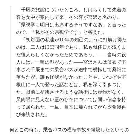
千厩の旅館についたところ、しばらくして先着の
客を女中が案内して来、その客が宮沢と名のり、
「県視学も明日は出席するそうですなあ」と言った
ので、「私がその県視学です」と答えた。
「初対面の私達が10年の知己のように打解け得た
のは、二人はほぼ同年であり、私も就任日が浅くま
だ役人らしくなかったためであろう。――当時の役
人には、一種の型があった――宮沢さんは薄衣で下
車され千厩までの乗合バスが途中で横転して桑畑に
落ちたが、誰も怪我がなかったことや、いつぞや室
根山に一人で登った話などは、私を深く引きつけ
た。眼前に彷彿させるような話術には虚飾がなく、
又肉眼に見えない霊の存在については固い信念を持
って居られた。一旦、自室に帰られてから夕食後再
び来訪された」
何とこの時も、乗合バスの横転事故を経験したというの