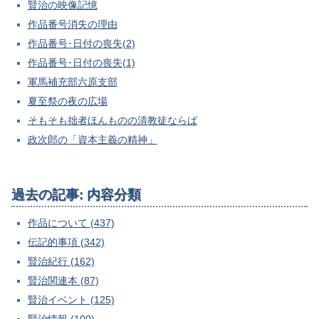
賢治の映像記憶
作品番号消失の理由
作品番号･日付の喪失(2)
作品番号･日付の喪失(1)
軍馬補充部六原支部
夏至祭の夜の広場
そもそも拙者ほんものの清教徒ならば
政次郎の「資本主義の精神」
過去の記事: 内容分類
作品について (437)
伝記的事項 (342)
賢治紀行 (162)
賢治関連本 (87)
賢治イベント (125)