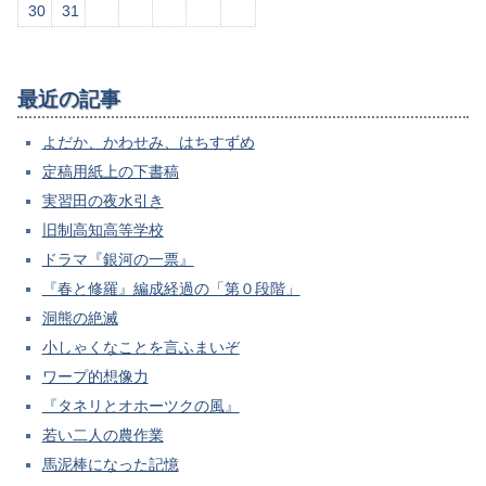
30
31
最近の記事
よだか、かわせみ、はちすずめ
定稿用紙上の下書稿
実習田の夜水引き
旧制高知高等学校
ドラマ『銀河の一票』
『春と修羅』編成経過の「第０段階」
洞熊の絶滅
小しゃくなことを言ふまいぞ
ワープ的想像力
『タネリとオホーツクの風』
若い二人の農作業
馬泥棒になった記憶