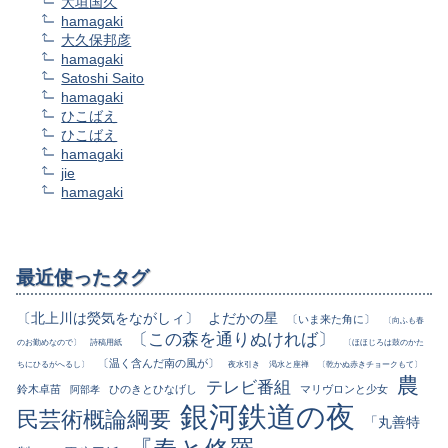
大垣国久
hamagaki
大久保邦彦
hamagaki
Satoshi Saito
hamagaki
ひこばえ
ひこばえ
hamagaki
jie
hamagaki
最近使ったタグ
〔北上川は熒気をながしィ〕
よだかの星
〔いま来た角に〕
〔向ふも春
〔この森を通りぬければ〕
のお勤めなので〕
詩稿用紙
〔ほほじろは鼓のかた
〔温く含んだ南の風が〕
ちにひるがへるし〕
夜水引き
渇水と座禅
〔乾かぬ赤きチョークもて〕
農
テレビ番組
鈴木卓苗
ひのきとひなげし
マリヴロンと少女
阿部孝
銀河鉄道の夜
民芸術概論綱要
「丸善特