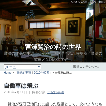
カムパネルラの館（鳥取県三朝町）
宮澤賢治の詩の世界
賢治の作品や生涯／ハイパーリンクされた詩草稿／賢治の
歌曲／全国の文学碑…
関連コンテンツへ↓
Home
>［
伝記的事項
｜
2010年07月
］> 自働車は飛ぶ
自働車は飛ぶ
2010年7月11日
｜
内容分類:
伝記的事項
∮∬
賢治が森荘已池氏にに語った逸話として、次のようなも