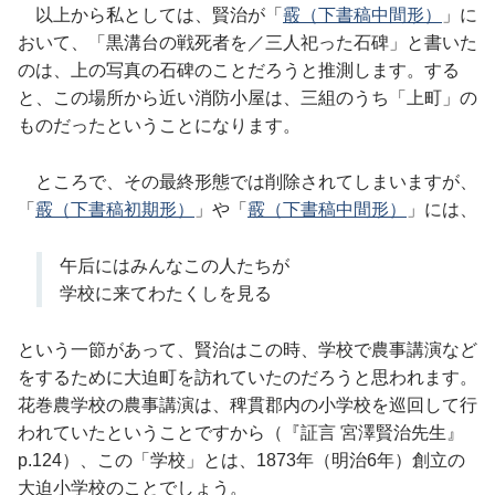
以上から私としては、賢治が「
霰（下書稿中間形）
」に
おいて、「黒溝台の戦死者を／三人祀った石碑」と書いた
のは、上の写真の石碑のことだろうと推測します。する
と、この場所から近い消防小屋は、三組のうち「上町」の
ものだったということになります。
ところで、その最終形態では削除されてしまいますが、
「
霰（下書稿初期形）
」や「
霰（下書稿中間形）
」には、
午后にはみんなこの人たちが
学校に来てわたくしを見る
という一節があって、賢治はこの時、学校で農事講演など
をするために大迫町を訪れていたのだろうと思われます。
花巻農学校の農事講演は、稗貫郡内の小学校を巡回して行
われていたということですから（『証言 宮澤賢治先生』
p.124）、この「学校」とは、1873年（明治6年）創立の
大迫小学校のことでしょう。