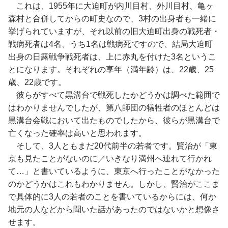
これは、1955年に大迫町が内川目村、外川目村、亀ヶ
森村と合併してからの町史なので、3村の出身者も一緒に
挙げられていますが、それ以前の旧大迫町出身の戦死者・
戦病死者は4名、うち1名は戦病死ですので、結局大迫町
出身の日露戦争戦死者は、上に赤丸を付けた3名というこ
とになります。それぞれの享年（満年齢）は、22歳、25
歳、22歳です。
彼らがすべて黒溝台で戦死したかどうかは調べた範囲で
はわかりませんでしたが、第八師団の犠牲者のほとんどは
黒溝台会戦において出たものでしたから、彼らが黒溝台で
亡くなった確率は高いと思われます。
そして、3人ともまだ20代前半の若者です。賢治が「東
京も見たことがないのに／いきなり満州へ連れて行かれ
て…」と書いているように、東京へ行ったことがなかった
のかどうかはこれもわかりません。しかし、賢治がここま
で具体的に3人の若者のことを書いているからには、何か
地元の人などから聞いた話があったのではないかと想像さ
せます。