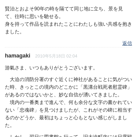
賢治とおよそ90年の時を隔てて同じ地に立ち、景を見
て、往時に思いを馳せる。
身を持って作品を読まれたことにわたしも強い共感を抱き
ました。
返信
hamagaki
2010年5月18日 02:04
游氣さま、いつもありがとうございます。
大迫の消防分署のすぐ近くに神社があることに気がつい
た時、きっとこの境内のどこかに「黒溝台戦死者慰霊碑」
があるのではないかと、妙な自信が湧いてきました。
境内の一番奥まで進んで、何も余分な文字の書かれてい
ない「忠魂碑」を見つけましたが、これがその碑に相当す
るのかどうか、最初はちょっと心もとない感じがしまし
た。
しかし、翌日に図書館へ行って、旧大迫町内には日露戦