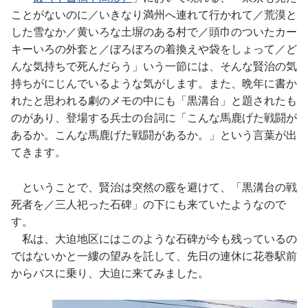
ことがないのに／いきなり満州へ連れて行かれて／荒漠と
した雪なか／黄いろな土塀のある村で／頭巾のついたカー
キーいろの外套と／ぼろぼろの着換えや袋をしょって／ど
んな気持ちで死んだらう」いう一節には、そんな賢治の気
持ちがにじんでいるような気がします。また、晩年に書か
れたと思われる劇のメモの中にも「黒溝台」と題されたも
のがあり、登場する兵士の台詞に「こんな馬鹿げた戦闘が
あるか。こんな馬鹿げた戦闘があるか。」という言葉が出
てきます。
ということで、賢治は突然の霰を避けて、「黒溝台の戦
死者を／三人祀った石碑」の下にも来ていたようなので
す。
私は、大迫地区にはこのような石碑が今も残っているの
ではないかと一縷の望みを託して、先日の連休に花巻駅前
からバスに乗り、大迫に来てみました。