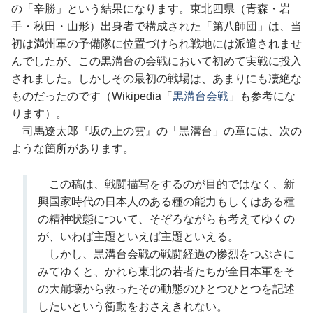
の「辛勝」という結果になります。東北四県（青森・岩
手・秋田・山形）出身者で構成された「第八師団」は、当
初は満州軍の予備隊に位置づけられ戦地には派遣されませ
んでしたが、この黒溝台の会戦において初めて実戦に投入
されました。しかしその最初の戦場は、あまりにも凄絶な
ものだったのです（Wikipedia「
黒溝台会戦
」も参考にな
ります）。
司馬遼太郎『坂の上の雲』の「黒溝台」の章には、次の
ような箇所があります。
この稿は、戦闘描写をするのが目的ではなく、新
興国家時代の日本人のある種の能力もしくはある種
の精神状態について、そぞろながらも考えてゆくの
が、いわば主題といえば主題といえる。
しかし、黒溝台会戦の戦闘経過の惨烈をつぶさに
みてゆくと、かれら東北の若者たちが全日本軍をそ
の大崩壊から救ったその動態のひとつひとつを記述
したいという衝動をおさえきれない。