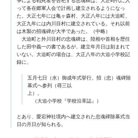
争による戦死者を合祀する忠魂碑は、大正時代に入
って各在郷軍人会で計画し建立されるようになっ
た。大正七年には亀ヶ森村、大正八年には大迫町、
大正九年には内川目村に建立されている。それ以前
は木製の招魂碑が大半であった。（中略）
大迫町と外川目村の忠魂碑は、陸相や首相を歴任
した田中義一の書であるが、建立年月日は刻まれて
いない。大迫町の場合は、大正八年の大迫小学校記
録に、
五月七日（水）御成年式挙行。招（忠）魂碑除
幕式へ参列（尋三以
上）。
（大迫小学校『学校沿革誌』）
とあり、愛宕神社境内へ建立された忠魂碑除幕式当
日の月日が知られる。