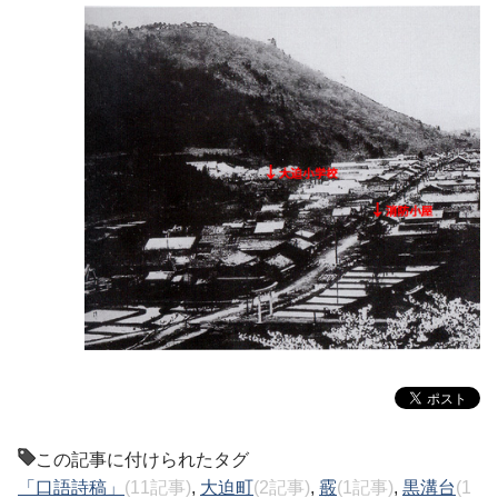
この記事に付けられたタグ
「口語詩稿」
(11記事)
,
大迫町
(2記事)
,
霰
(1記事)
,
黒溝台
(1