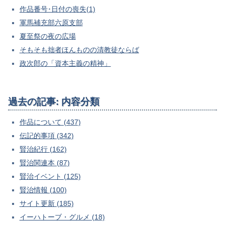
作品番号･日付の喪失(1)
軍馬補充部六原支部
夏至祭の夜の広場
そもそも拙者ほんものの清教徒ならば
政次郎の「資本主義の精神」
過去の記事: 内容分類
作品について (437)
伝記的事項 (342)
賢治紀行 (162)
賢治関連本 (87)
賢治イベント (125)
賢治情報 (100)
サイト更新 (185)
イーハトーブ・グルメ (18)