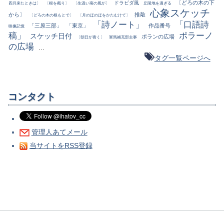
〔どろの木の下
ドラビダ風
四月来たときは〕
〔根を截り〕
〔生温い南の風が〕
丘陵地を過ぎる
心象スケッチ
から〕
推敲
〔どろの木の根もとで〕
〔月のほのほをかたむけて〕
「詩ノート」
「口語詩
「三原三部」
「東京」
作品番号
映像記憶
稿」
ポラーノ
スケッチ日付
ポランの広場
〔朝日が青く〕
軍馬補充部主事
の広場
...
タグ一覧ページへ
コンタクト
管理人あてメール
当サイトをRSS登録