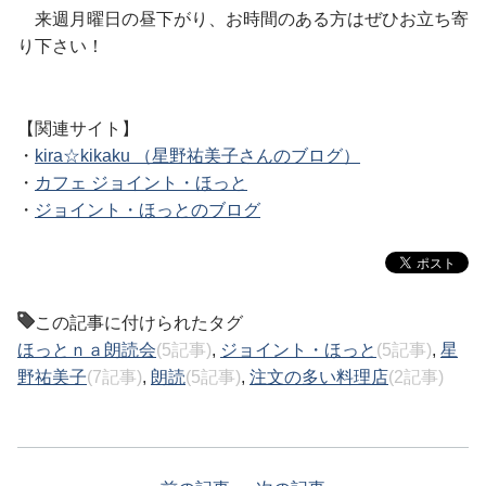
来週月曜日の昼下がり、お時間のある方はぜひお立ち寄
り下さい！
【関連サイト】
・
kira☆kikaku （星野祐美子さんのブログ）
・
カフェ ジョイント・ほっと
・
ジョイント・ほっとのブログ
この記事に付けられたタグ
ほっとｎａ朗読会
(5記事)
,
ジョイント・ほっと
(5記事)
,
星
野祐美子
(7記事)
,
朗読
(5記事)
,
注文の多い料理店
(2記事)