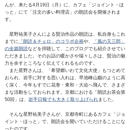
んが、来たる4月19日（月）に、カフェ「ジョイント・ほ
っと」にて「注文の多い料理店」の朗読会を開催されま
す。
星野祐美子さんによる賢治作品の朗読は、私自身もこれ
までに
「朗読＆チェロ」のコラボ企画
や、
「風の又三郎」
の全篇朗読
などを拝聴して、このブログでも紹介させてい
ただきました。そのお話の暖かさや瑞々しさは、賢治の魅
力を余すところなく伝えてくれるものです。
また星野さんは、「希望郷いわて文化大使」もつとめて
おられ、岩手に対する思い入れは、早池峰山巓のように高
く深く、今年もすでに花巻・東和・大迫へ飛んで、さまざ
まな活動をしておられます。京都における「朗読お茶会第
50回」は、
岩手日報でも大きく取り上げられ
ました。
そんな星野祐美子さんが、京都寺町にあるカフェ「ジョ
イント・ほっと」で、朗読会を開いていただけることにな
ったのです。