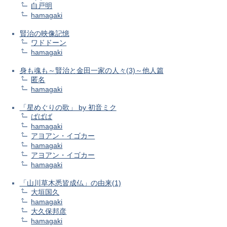
白戸明
hamagaki
賢治の映像記憶
ワドドーン
hamagaki
身も魂も～賢治と金田一家の人々(3)～他人篇
匿名
hamagaki
「星めぐりの歌」 by 初音ミク
ばばば
hamagaki
アヨアン・イゴカー
hamagaki
アヨアン・イゴカー
hamagaki
「山川草木悉皆成仏」の由来(1)
大垣国久
hamagaki
大久保邦彦
hamagaki