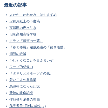
最近の記事
よだか、かわせみ、はちすずめ
定稿用紙上の下書稿
実習田の夜水引き
旧制高知高等学校
ドラマ『銀河の一票』
『春と修羅』編成経過の「第０段階」
洞熊の絶滅
小しゃくなことを言ふまいぞ
ワープ的想像力
『タネリとオホーツクの風』
若い二人の農作業
馬泥棒になった記憶
賢治の映像記憶
作品番号消失の理由
作品番号･日付の喪失(2)