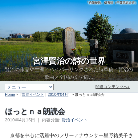
「絶筆短歌」供養碑（千葉県東金市）
宮澤賢治の詩の世界
賢治の作品や生涯／ハイパーリンクされた詩草稿／賢治の
歌曲／全国の文学碑…
関連コンテンツへ↓
Home
>［
賢治イベント
｜
2010年04月
］> ほっとｎａ朗読会
ほっとｎａ朗読会
2010年4月15日
｜
内容分類:
賢治イベント
∮∬
京都を中心に活躍中のフリーアナウンサー星野祐美子さ