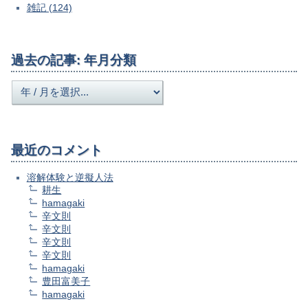
雑記 (124)
過去の記事: 年月分類
最近のコメント
溶解体験と逆擬人法
耕生
hamagaki
辛文則
辛文則
辛文則
辛文則
hamagaki
豊田富美子
hamagaki