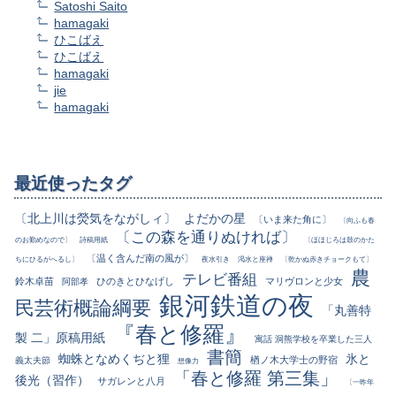
Satoshi Saito
hamagaki
ひこばえ
ひこばえ
hamagaki
jie
hamagaki
最近使ったタグ
〔北上川は熒気をながしィ〕
よだかの星
〔いま来た角に〕
〔向ふも春
〔この森を通りぬければ〕
のお勤めなので〕
詩稿用紙
〔ほほじろは鼓のかた
〔温く含んだ南の風が〕
ちにひるがへるし〕
夜水引き
渇水と座禅
〔乾かぬ赤きチョークもて〕
農
テレビ番組
鈴木卓苗
ひのきとひなげし
マリヴロンと少女
阿部孝
銀河鉄道の夜
民芸術概論綱要
「丸善特
『春と修羅』
製 二」原稿用紙
寓話 洞熊学校を卒業した三人
書簡
蜘蛛となめくぢと狸
氷と
楢ノ木大学士の野宿
義太夫節
想像力
「春と修羅 第三集」
後光（習作）
サガレンと八月
〔一昨年