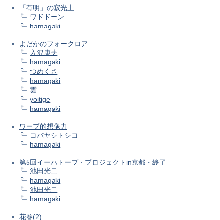
「有明」の寂光土
ワドドーン
hamagaki
よだかのフォークロア
入沢康夫
hamagaki
つめくさ
hamagaki
雲
yoitige
hamagaki
ワープ的想像力
コバヤシトシコ
hamagaki
第5回イーハトーブ・プロジェクトin京都・終了
池田光二
hamagaki
池田光二
hamagaki
花巻(2)