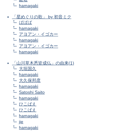
hamagaki
「星めぐりの歌」 by 初音ミク
ばばば
hamagaki
アヨアン・イゴカー
hamagaki
アヨアン・イゴカー
hamagaki
「山川草木悉皆成仏」の由来(1)
大垣国久
hamagaki
大久保邦彦
hamagaki
Satoshi Saito
hamagaki
ひこばえ
ひこばえ
hamagaki
jie
hamagaki