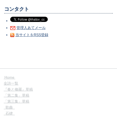
コンタクト
管理人あてメール
当サイトをRSS登録
Home
全詩一覧
『春と修羅』草稿
「第二集」草稿
「第三集」草稿
歌曲
石碑