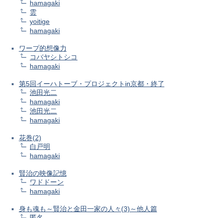
hamagaki
雲
yoitige
hamagaki
ワープ的想像力
コバヤシトシコ
hamagaki
第5回イーハトーブ・プロジェクトin京都・終了
池田光二
hamagaki
池田光二
hamagaki
花巻(2)
白戸明
hamagaki
賢治の映像記憶
ワドドーン
hamagaki
身も魂も～賢治と金田一家の人々(3)～他人篇
匿名