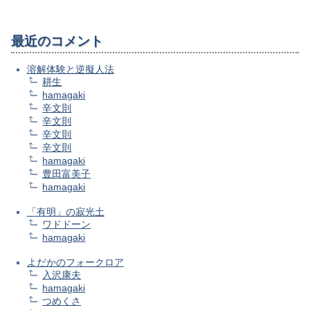
最近のコメント
溶解体験と逆擬人法
耕生
hamagaki
辛文則
辛文則
辛文則
辛文則
hamagaki
豊田富美子
hamagaki
「有明」の寂光土
ワドドーン
hamagaki
よだかのフォークロア
入沢康夫
hamagaki
つめくさ