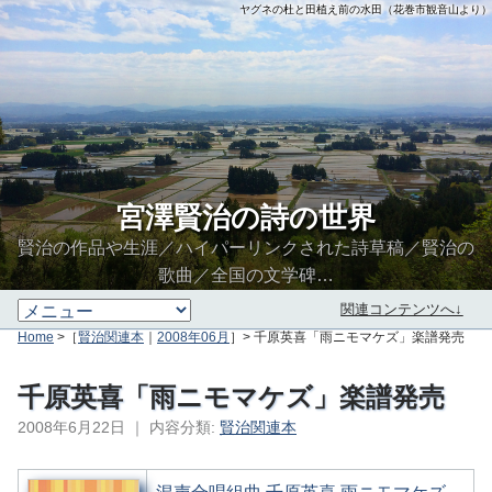
ヤグネの杜と田植え前の水田（花巻市観音山より）
宮澤賢治の詩の世界
賢治の作品や生涯／ハイパーリンクされた詩草稿／賢治の
歌曲／全国の文学碑…
関連コンテンツへ↓
Home
>［
賢治関連本
｜
2008年06月
］> 千原英喜「雨ニモマケズ」楽譜発売
千原英喜「雨ニモマケズ」楽譜発売
2008年6月22日
｜
内容分類:
賢治関連本
∮∬