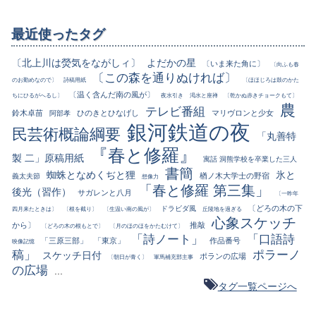
最近使ったタグ
〔北上川は熒気をながしィ〕
よだかの星
〔いま来た角に〕
〔向ふも春
〔この森を通りぬければ〕
のお勤めなので〕
詩稿用紙
〔ほほじろは鼓のかた
〔温く含んだ南の風が〕
ちにひるがへるし〕
夜水引き
渇水と座禅
〔乾かぬ赤きチョークもて〕
農
テレビ番組
鈴木卓苗
ひのきとひなげし
マリヴロンと少女
阿部孝
銀河鉄道の夜
民芸術概論綱要
「丸善特
『春と修羅』
製 二」原稿用紙
寓話 洞熊学校を卒業した三人
書簡
蜘蛛となめくぢと狸
氷と
楢ノ木大学士の野宿
義太夫節
想像力
「春と修羅 第三集」
後光（習作）
サガレンと八月
〔一昨年
〔どろの木の下
ドラビダ風
四月来たときは〕
〔根を截り〕
〔生温い南の風が〕
丘陵地を過ぎる
心象スケッチ
から〕
推敲
〔どろの木の根もとで〕
〔月のほのほをかたむけて〕
「詩ノート」
「口語詩
「三原三部」
「東京」
作品番号
映像記憶
稿」
ポラーノ
スケッチ日付
ポランの広場
〔朝日が青く〕
軍馬補充部主事
の広場
...
タグ一覧ページへ