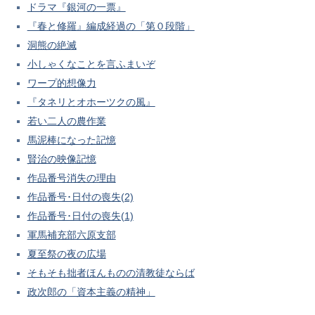
ドラマ『銀河の一票』
『春と修羅』編成経過の「第０段階」
洞熊の絶滅
小しゃくなことを言ふまいぞ
ワープ的想像力
『タネリとオホーツクの風』
若い二人の農作業
馬泥棒になった記憶
賢治の映像記憶
作品番号消失の理由
作品番号･日付の喪失(2)
作品番号･日付の喪失(1)
軍馬補充部六原支部
夏至祭の夜の広場
そもそも拙者ほんものの清教徒ならば
政次郎の「資本主義の精神」