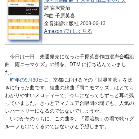
混声合唱組曲 千原英喜 雨ニモマケズ
詩 宮沢賢治
作曲 千原英喜
全音楽譜出版社 2008-06-13
Amazonで詳しく見る
今日は一日、先週発売になった千原英喜作曲混声合唱組
曲「雨ニモマケズ」の譜を、DTM に打ち込んでいまし
た。
昨年の9月30日に
、京都におけるその「世界初演」を聴
きに行った曲です。組曲の終曲「雨ニモマケズ」はとても
わかりやすいメロディーで、今年になってもずっと耳に残
っていました。きっとアマチュア合唱団の間でも、人気の
レパートリーになるのではないでしょうか。
いつかそのうちに、この曲を、「賢治祭」の場で歌うグ
ループも出てくるのではないかと予想します。