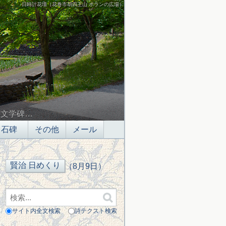
日時計花壇（花巻市胡四王山 ポランの広場）
の文学碑…
石碑
その他
メール
（8月9日）
サイト内全文検索
詩テクスト検索