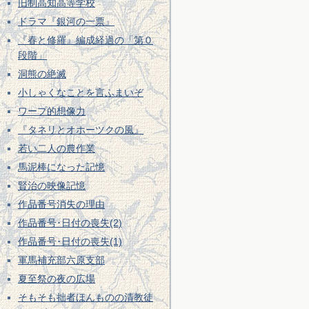
旧制高知高等学校
ドラマ『銀河の一票』
『春と修羅』編成経過の「第０
段階」
洞熊の絶滅
小しゃくなことを言ふまいぞ
ワープ的想像力
『タネリとオホーツクの風』
若い二人の農作業
馬泥棒になった記憶
賢治の映像記憶
作品番号消失の理由
作品番号･日付の喪失(2)
作品番号･日付の喪失(1)
軍馬補充部六原支部
夏至祭の夜の広場
そもそも拙者ほんものの清教徒