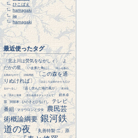
ひこばえ
hamagaki
jie
hamagaki
最近使ったタグ
〔北上川は熒気をながしィ〕
よ
だかの星
〔いま来た角に〕
〔向ふも春の
〔この森を通
お勤めなので〕
詩稿用紙
りぬければ〕
〔ほほじろは鼓のかたちにひ
〔温く含んだ南の風が〕
るがへるし〕
夜水引
鈴木卓
き
渇水と座禅
〔乾かぬ赤きチョークもて〕
テレビ
苗
ひのきとひなげし
阿部孝
農民芸
番組
マリヴロンと少女
銀河鉄
術概論綱要
道の夜
「丸善特製 二」原