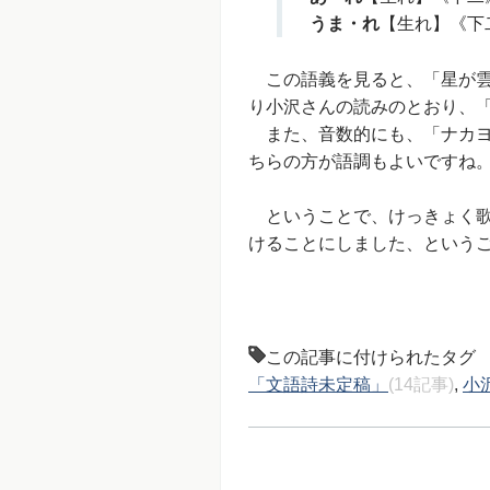
うま・れ
【生れ】《下二
この語義を見ると、「星が雲
り小沢さんの読みのとおり、
また、音数的にも、「ナカヨ
ちらの方が語調もよいですね
ということで、けっきょく歌
けることにしました、という
この記事に付けられたタグ
「文語詩未定稿」
(14記事)
,
小