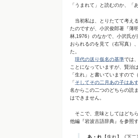
「うまれて」と読むのか、「
当初私は、とりたてて考える
たのですが、小沢俊郎著『薄明
林,1976）のなかで、小沢
おられるのを見て（右写真）
た。
現代の送り仮名の基準
では
ことになっていますが、賢治
「生れ」と書いていますので（e
「
そしてその二月あの子はあ
名からこの二つのどちらの読
はできません。
そこで、意味としてはどちら
他編『岩波古語辞典』を参照
あ・れ
【生れ】《下二