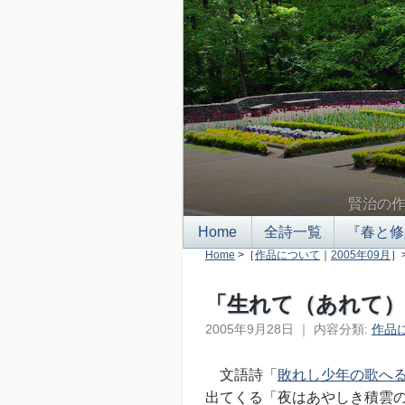
賢治の
Home
全詩一覧
『春と修
Home
>［
作品について
｜
2005年09月
］
「生れて（あれて
2005年9月28日
｜
内容分類:
作品
文語詩「
敗れし少年の歌へ
出てくる「夜はあやしき積雲