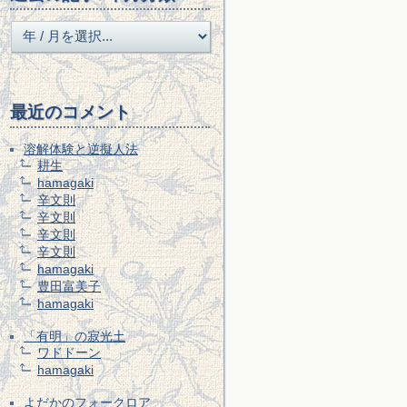
最近のコメント
溶解体験と逆擬人法
耕生
hamagaki
辛文則
辛文則
辛文則
辛文則
hamagaki
豊田富美子
hamagaki
「有明」の寂光土
ワドドーン
hamagaki
よだかのフォークロア