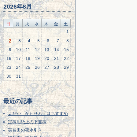
2026年8月
日
月
火
水
木
金
土
1
2
3
4
5
6
7
8
9
10
11
12
13
14
15
16
17
18
19
20
21
22
23
24
25
26
27
28
29
30
31
最近の記事
よだか、かわせみ、はちすずめ
定稿用紙上の下書稿
実習田の夜水引き