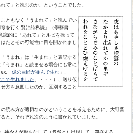
あれて」と読むのか、ということでした。
こともなく「うまれて」と読んでい
穹を行く 賢治詩私読』（學藝書
氏が意識的に「あれて」とルビを振って
、はたとその可能性に目を開かれまし
、「うまれ」は「生まれ」と表記する
は「うまれ」と読ませる場合にも常に
x.「
億の巨匠が並んで生れ
」、
すこで生れました
」・・・）、送り仮
ませ方を意図したのか、区別すること
の読み方が適切なのかということを考えるために、大野晋
すると、それぞれ次のように書かれていました。
》 神や人が形をなして（忽然と）出現して、存在する。