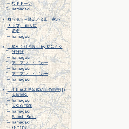
ワドドーン
hamagaki
身も魂も～賢治と金田一家の
人々(3)～他人篇
匿名
hamagaki
「星めぐりの歌」 by 初音ミク
ばばば
hamagaki
アヨアン・イゴカー
hamagaki
アヨアン・イゴカー
hamagaki
「山川草木悉皆成仏」の由来(1)
大垣国久
hamagaki
大久保邦彦
hamagaki
Satoshi Saito
hamagaki
ひこばえ