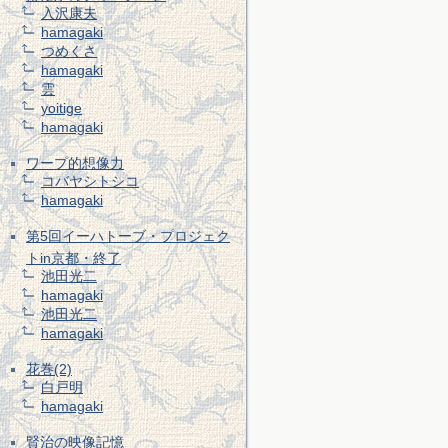
入沢康夫
hamagaki
つめくさ
hamagaki
雲
yoitige
hamagaki
ワープ的想像力
コバヤシトシコ
hamagaki
第5回イーハトーブ・プロジェク
トin京都・終了
池田光二
hamagaki
池田光二
hamagaki
花巻(2)
白戸明
hamagaki
賢治の映像記憶