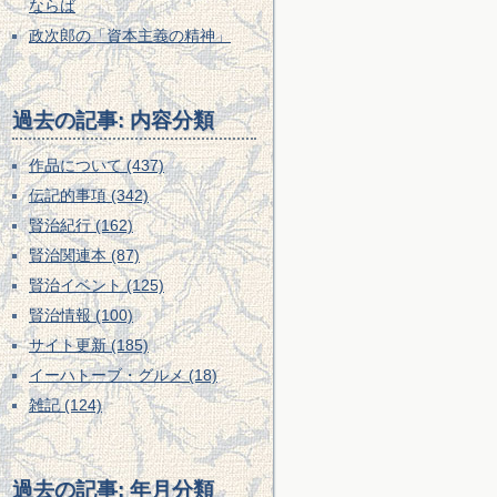
ならば
政次郎の「資本主義の精神」
過去の記事: 内容分類
作品について (437)
伝記的事項 (342)
賢治紀行 (162)
賢治関連本 (87)
賢治イベント (125)
賢治情報 (100)
サイト更新 (185)
イーハトーブ・グルメ (18)
雑記 (124)
過去の記事: 年月分類