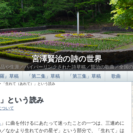
宮澤賢治の詩の世界
作品や生涯／ハイパーリンクされた詩草稿／賢治の歌曲／全国
羅』草稿
「第二集」草稿
「第三集」草稿
歌曲
> 「生れて（あれて）」という読み
）」という読み
について
∮∬
る
」に曲を付けるにあたって迷ったことの一つは、三連めに
の／なかより生れてかの星ぞ」という部分で、「生れて」は