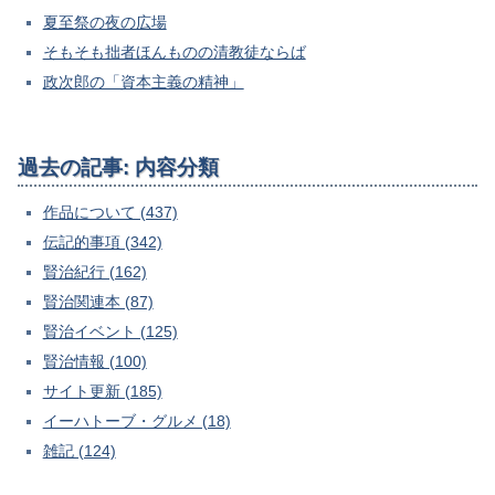
夏至祭の夜の広場
そもそも拙者ほんものの清教徒ならば
政次郎の「資本主義の精神」
過去の記事: 内容分類
作品について (437)
伝記的事項 (342)
賢治紀行 (162)
賢治関連本 (87)
賢治イベント (125)
賢治情報 (100)
サイト更新 (185)
イーハトーブ・グルメ (18)
雑記 (124)