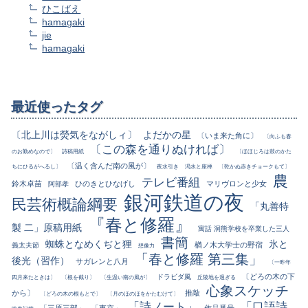
ひこばえ
hamagaki
jie
hamagaki
最近使ったタグ
〔北上川は熒気をながしィ〕
よだかの星
〔いま来た角に〕
〔向ふも春
〔この森を通りぬければ〕
のお勤めなので〕
詩稿用紙
〔ほほじろは鼓のかた
〔温く含んだ南の風が〕
ちにひるがへるし〕
夜水引き
渇水と座禅
〔乾かぬ赤きチョークもて〕
農
テレビ番組
鈴木卓苗
ひのきとひなげし
マリヴロンと少女
阿部孝
銀河鉄道の夜
民芸術概論綱要
「丸善特
『春と修羅』
製 二」原稿用紙
寓話 洞熊学校を卒業した三人
書簡
蜘蛛となめくぢと狸
氷と
楢ノ木大学士の野宿
義太夫節
想像力
「春と修羅 第三集」
後光（習作）
サガレンと八月
〔一昨年
〔どろの木の下
ドラビダ風
四月来たときは〕
〔根を截り〕
〔生温い南の風が〕
丘陵地を過ぎる
心象スケッチ
から〕
推敲
〔どろの木の根もとで〕
〔月のほのほをかたむけて〕
「詩ノート」
「口語詩
「三原三部」
「東京」
作品番号