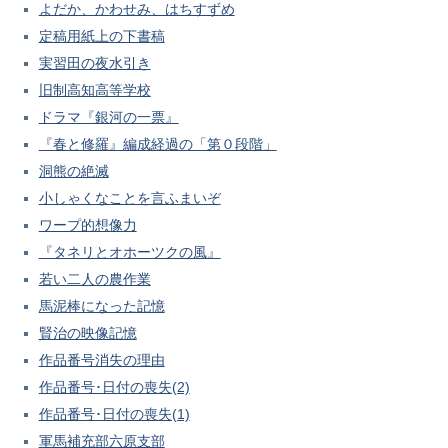
よだか、かわせみ、はちすずめ
定稿用紙上の下書稿
実習田の夜水引き
旧制高知高等学校
ドラマ『銀河の一票』
『春と修羅』編成経過の「第０段階」
洞熊の絶滅
小しゃくなことを言ふまいぞ
ワープ的想像力
『タネリとオホーツクの風』
若い二人の農作業
馬泥棒になった記憶
賢治の映像記憶
作品番号消失の理由
作品番号･日付の喪失(2)
作品番号･日付の喪失(1)
軍馬補充部六原支部