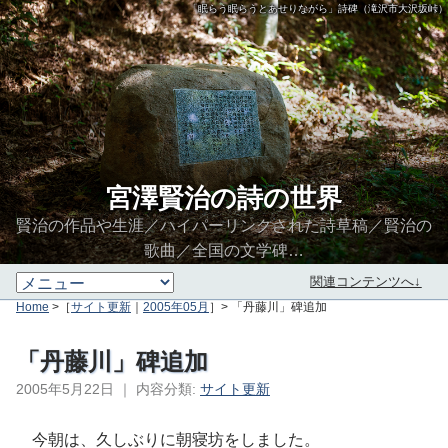
「眠らう眠らうとあせりながら」詩碑（滝沢市大沢坂峠）
宮澤賢治の詩の世界
賢治の作品や生涯／ハイパーリンクされた詩草稿／賢治の
歌曲／全国の文学碑…
関連コンテンツへ↓
Home
>［
サイト更新
｜
2005年05月
］> 「丹藤川」碑追加
「丹藤川」碑追加
2005年5月22日
｜
内容分類:
サイト更新
∮∬
今朝は、久しぶりに朝寝坊をしました。