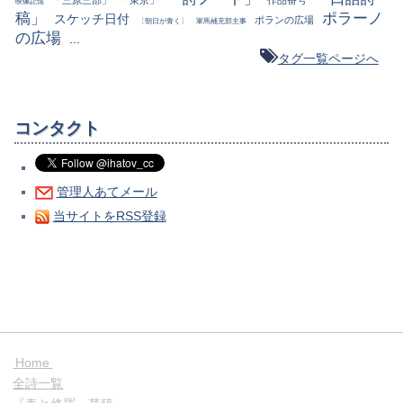
映像記憶
稿」
ポラーノ
スケッチ日付
ポランの広場
〔朝日が青く〕
軍馬補充部主事
の広場
...
タグ一覧ページへ
コンタクト
管理人あてメール
当サイトをRSS登録
Home
全詩一覧