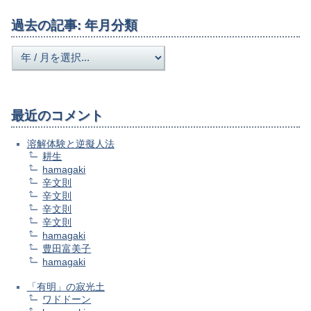
過去の記事: 年月分類
最近のコメント
溶解体験と逆擬人法
耕生
hamagaki
辛文則
辛文則
辛文則
辛文則
hamagaki
豊田富美子
hamagaki
「有明」の寂光土
ワドドーン