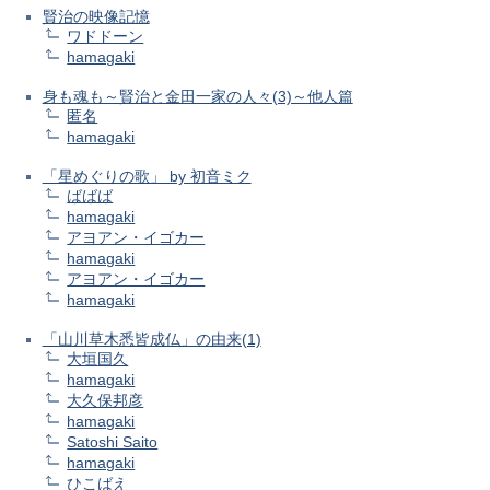
賢治の映像記憶
ワドドーン
hamagaki
身も魂も～賢治と金田一家の人々(3)～他人篇
匿名
hamagaki
「星めぐりの歌」 by 初音ミク
ばばば
hamagaki
アヨアン・イゴカー
hamagaki
アヨアン・イゴカー
hamagaki
「山川草木悉皆成仏」の由来(1)
大垣国久
hamagaki
大久保邦彦
hamagaki
Satoshi Saito
hamagaki
ひこばえ