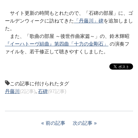
サイト更新の時間もとれたので、「石碑の部屋」に、ゴ
ールデンウィークに訪ねてきた
「丹藤川」碑
を追加しまし
た。
また、「歌曲の部屋 ～後世作曲家篇～」の、鈴木輝昭
『イーハトーヴ組曲』第四曲「十力の金剛石」
の演奏フ
ァイルを、若干修正して聴きやすくしました。
この記事に付けられたタグ
丹藤川
(2記事)
,
石碑
(97記事)
前の記事
次の記事