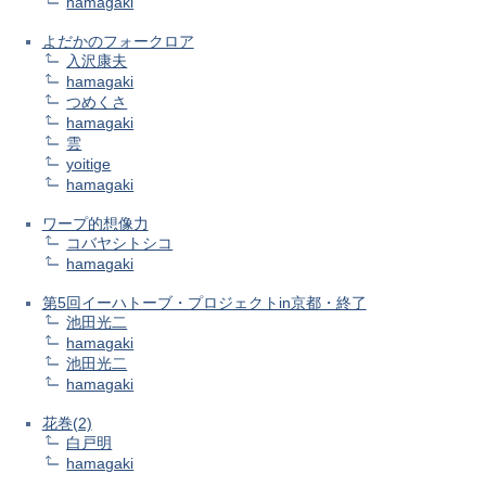
hamagaki
よだかのフォークロア
入沢康夫
hamagaki
つめくさ
hamagaki
雲
yoitige
hamagaki
ワープ的想像力
コバヤシトシコ
hamagaki
第5回イーハトーブ・プロジェクトin京都・終了
池田光二
hamagaki
池田光二
hamagaki
花巻(2)
白戸明
hamagaki