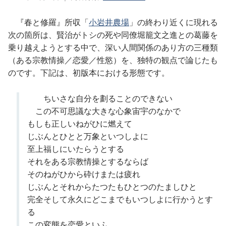
『春と修羅』所収「
小岩井農場
」の終わり近くに現れる
次の箇所は、賢治がトシの死や同僚堀籠文之進との葛藤を
乗り越えようとする中で、深い人間関係のあり方の三種類
（ある宗教情操／恋愛／性慾）を、独特の観点で論じたも
のです。下記は、初版本における形態です。
ちいさな自分を劃ることのできない
この不可思議な大きな心象宙宇のなかで
もしも正しいねがひに燃えて
じぶんとひとと万象といつしよに
至上福しにいたらうとする
それをある宗教情操とするならば
そのねがひから砕けまたは疲れ
じぶんとそれからたつたもひとつのたましひと
完全そして永久にどこまでもいつしよに行かうとす
る
この変態を恋愛といふ