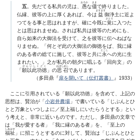
おろか
まま
五
。先だてる私共の児は、
愚
な
儘
で終りました。
ますます
仏縁、彼等の上に厚くあれば、今は
益
御浄土に近よ
さとり
つてをる事と思はれますが、確に今既に
覚
に入つた
とは思はれませぬ。されば私共は彼等のためにも、
自ら如来の大御法を受けて、之を彼等に伝へねばな
りませぬ。「何とぞ此の大御法の御徳をば、我に縁
とこし
のある者の総てに施して、彼等と共に
永
への光に生
まれたい。」之が私共の朝夕に唱ふる「回向文」の
がんいしくどく
おぼしめし
「
願以此功徳
」の
思召
であります。
（多田鼎『
扉を開いて（伝灯叢書）
』1933）
ここに引用されている「願以此功徳」を含めて、上記の
思想は、賢治が「
小岩井農場
」で書いている「じぶんとひ
とと万象といつしよに／至上福しにいたらうとする」とい
う考えと、非常に近いものです。ただし、多田鼎の文章で
は「我が愛する者」「我に縁のある者」を、「至上の
しあはせ
福祉
」に招こうとするのに対して、賢治は「じぶんとひと