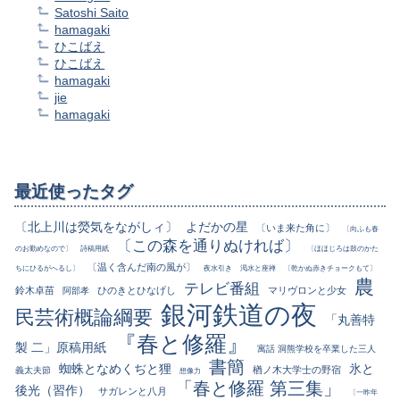
Satoshi Saito
hamagaki
ひこばえ
ひこばえ
hamagaki
jie
hamagaki
最近使ったタグ
〔北上川は熒気をながしィ〕
よだかの星
〔いま来た角に〕
〔向ふも春
〔この森を通りぬければ〕
のお勤めなので〕
詩稿用紙
〔ほほじろは鼓のかた
〔温く含んだ南の風が〕
ちにひるがへるし〕
夜水引き
渇水と座禅
〔乾かぬ赤きチョークもて〕
農
テレビ番組
鈴木卓苗
ひのきとひなげし
マリヴロンと少女
阿部孝
銀河鉄道の夜
民芸術概論綱要
「丸善特
『春と修羅』
製 二」原稿用紙
寓話 洞熊学校を卒業した三人
書簡
蜘蛛となめくぢと狸
氷と
楢ノ木大学士の野宿
義太夫節
想像力
「春と修羅 第三集」
後光（習作）
サガレンと八月
〔一昨年