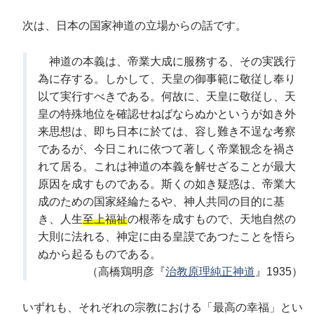
次は、日本の国家神道の立場からの話です。
神道の本義は、帝業大成に服務する、その実践行
為に存する。しかして、天皇の御事範に敬従し奉り
以て実行すべきである。何故に、天皇に敬従し、天
皇の特殊地位を確認せねばならぬかというが如き外
来思想は、即ち日本に於ては、容し難き不逞な考察
であるが、今日これに依つて著しく帝業観念を禍さ
れて居る。これは神道の本義を解せざることが最大
原因を成すものである。斯くの如き疑惑は、帝業大
成のための国家経綸たるや、神人共同の目的に基
き、人生
至上福祉
の根蒂を成すもので、天地自然の
大則に法れる、神定に由る皇謨であつたことを悟ら
ぬから起るものである。
（高橋鶏明彦『
治教原理純正神道
』1935）
いずれも、それぞれの宗教における「最高の幸福」とい