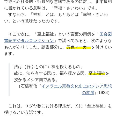
で述べた社会的・行政的な意味であるのに対し、まず最初
に書かれている意味は、「幸福・さいわい」です。
すなわち、「福祉」とは、もともとは「幸福・さいわ
い」という意味だったのです。
そこで次に、「至上福祉」という言葉の用例を「
国会図
書館デジタルコレクション
」で調べてみると、次のような
ものがありました。該当部分に、
黄色マーカー
を付けてい
ます。
法は（行ふものに）福を授くるもの。
故に、法を有する民は、福を授かる民、
至上福祉
を
授かるメシア国である。
（石橋智信『
イスラエル宗教文化史上のメシア思想
の変遷
』1923）
これは、ユダヤ教における律法が、民に「至上福祉」を
授けるという話です。