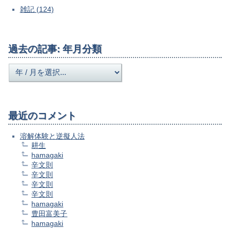
雑記 (124)
過去の記事: 年月分類
最近のコメント
溶解体験と逆擬人法
耕生
hamagaki
辛文則
辛文則
辛文則
辛文則
hamagaki
豊田富美子
hamagaki