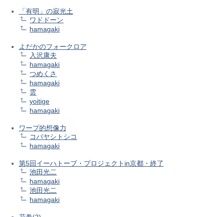
「有明」の寂光土
ワドドーン
hamagaki
よだかのフォークロア
入沢康夫
hamagaki
つめくさ
hamagaki
雲
yoitige
hamagaki
ワープ的想像力
コバヤシトシコ
hamagaki
第5回イーハトーブ・プロジェクトin京都・終了
池田光二
hamagaki
池田光二
hamagaki