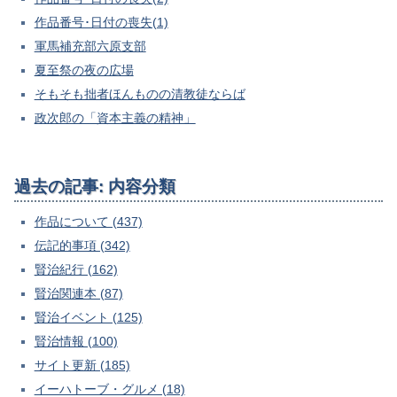
作品番号･日付の喪失(1)
軍馬補充部六原支部
夏至祭の夜の広場
そもそも拙者ほんものの清教徒ならば
政次郎の「資本主義の精神」
過去の記事: 内容分類
作品について (437)
伝記的事項 (342)
賢治紀行 (162)
賢治関連本 (87)
賢治イベント (125)
賢治情報 (100)
サイト更新 (185)
イーハトーブ・グルメ (18)