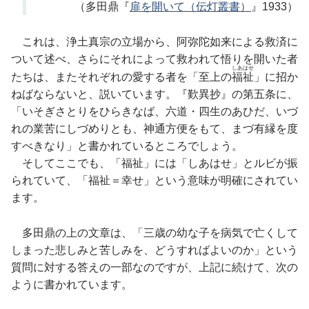
（多田鼎『
扉を開いて（伝灯叢書）
』1933）
これは、浄土真宗の立場から、阿弥陀如来による救済に
ついて述べ、さらにそれによって救われて悟りを開いた者
しあはせ
たちは、またそれぞれの愛する者を「至上の
福祉
」に招か
ねばならないと、説いています。『歎異抄』の第五条に、
「いそぎさとりをひらきなば、六道・四生のあひだ、いづ
れの業苦にしづめりとも、神通方便をもて、まづ有縁を度
すべきなり」と書かれているところでしょう。
そしてここでも、「福祉」には「しあはせ」とルビが振
られていて、「福祉＝幸せ」という意味が明確にされてい
ます。
多田鼎の上の文章は、「三歳の幼な子を病気で亡くして
しまった悲しみと苦しみを、どうすればよいのか」という
質問に対する答えの一部なのですが、上記に続けて、次の
ように書かれています。