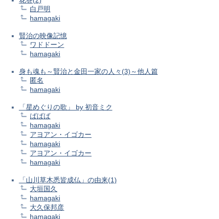
花巻(2)
白戸明
hamagaki
賢治の映像記憶
ワドドーン
hamagaki
身も魂も～賢治と金田一家の人々(3)～他人篇
匿名
hamagaki
「星めぐりの歌」 by 初音ミク
ばばば
hamagaki
アヨアン・イゴカー
hamagaki
アヨアン・イゴカー
hamagaki
「山川草木悉皆成仏」の由来(1)
大垣国久
hamagaki
大久保邦彦
hamagaki