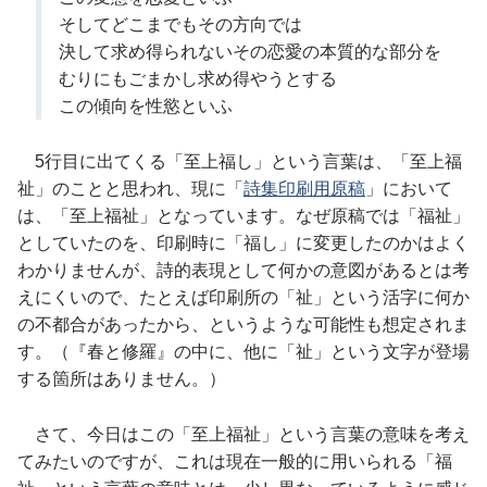
そしてどこまでもその方向では
決して求め得られないその恋愛の本質的な部分を
むりにもごまかし求め得やうとする
この傾向を性慾といふ
5行目に出てくる「至上福し」という言葉は、「至上福
祉」のことと思われ、現に「
詩集印刷用原稿
」において
は、「至上福祉」となっています。なぜ原稿では「福祉」
としていたのを、印刷時に「福し」に変更したのかはよく
わかりませんが、詩的表現として何かの意図があるとは考
えにくいので、たとえば印刷所の「祉」という活字に何か
の不都合があったから、というような可能性も想定されま
す。（『春と修羅』の中に、他に「祉」という文字が登場
する箇所はありません。）
さて、今日はこの「至上福祉」という言葉の意味を考え
てみたいのですが、これは現在一般的に用いられる「福