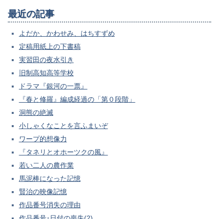
最近の記事
よだか、かわせみ、はちすずめ
定稿用紙上の下書稿
実習田の夜水引き
旧制高知高等学校
ドラマ『銀河の一票』
『春と修羅』編成経過の「第０段階」
洞熊の絶滅
小しゃくなことを言ふまいぞ
ワープ的想像力
『タネリとオホーツクの風』
若い二人の農作業
馬泥棒になった記憶
賢治の映像記憶
作品番号消失の理由
作品番号･日付の喪失(2)