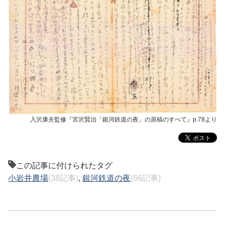
入沢康夫監修『宮沢賢治「銀河鉄道の夜」の原稿のすべて』p.78より
この記事に付けられたタグ
小岩井農場
(38記事)
,
銀河鉄道の夜
(66記事)