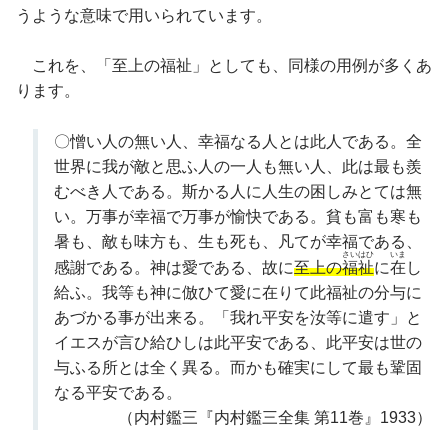
うような意味で用いられています。
これを、「至上の福祉」としても、同様の用例が多くあ
ります。
〇憎い人の無い人、幸福なる人とは此人である。全
世界に我が敵と思ふ人の一人も無い人、此は最も羨
むべき人である。斯かる人に人生の困しみとては無
い。万事が幸福で万事が愉快である。貧も富も寒も
暑も、敵も味方も、生も死も、凡てが幸福である、
さいはひ
いま
感謝である。神は愛である、故に
至上の
福祉
に
在
し
給ふ。我等も神に倣ひて愛に在りて此福祉の分与に
あづかる事が出来る。「我れ平安を汝等に遣す」と
イエスが言ひ給ひしは此平安である、此平安は世の
与ふる所とは全く異る。而かも確実にして最も鞏固
なる平安である。
（内村鑑三『内村鑑三全集 第11巻』1933）