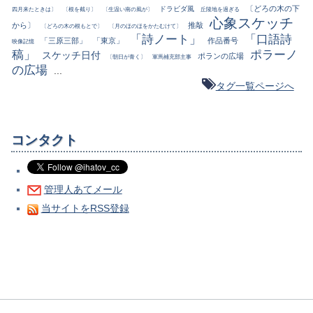
〔どろの木の下
ドラビダ風
四月来たときは〕
〔根を截り〕
〔生温い南の風が〕
丘陵地を過ぎる
心象スケッチ
から〕
推敲
〔どろの木の根もとで〕
〔月のほのほをかたむけて〕
「詩ノート」
「口語詩
「三原三部」
「東京」
作品番号
映像記憶
稿」
ポラーノ
スケッチ日付
ポランの広場
〔朝日が青く〕
軍馬補充部主事
の広場
...
タグ一覧ページへ
コンタクト
管理人あてメール
当サイトをRSS登録