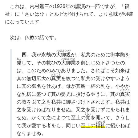
これは、内村鑑三の1926年の講演の一部ですが、「福
祉」に「さいはひ」とルビが付けられて、より意味が明確
になっています。
次は、仏教の話です。
おほみおや
四
。我が永劫の
大御親
が、私共のために御本願を
おこ
おほみわざ
発
して、その救ひの
大御業
を御はじめ下さつたの
は、このためのみでありました。さればこそ如来は
おまこと
其の無辺広大の
真実
を絞つて私共の受けやすいよう
に其の御名を仕あげ、母が其胸一杯の乳を、小やか
おまこと
な乳房に盛つて其の嬰児に授けるやうに、其の
真実
の教を以て之を私共に御さづけ下されます。私共は
之を受けねばなりませぬ。又之を受けずにをられま
さとり
せぬ。かくて之によつて至上の
覚
を開いて、さうし
しあはせ
て我が愛する者をも、同じい
至上の
福祉
に招かねば
なりませぬ。