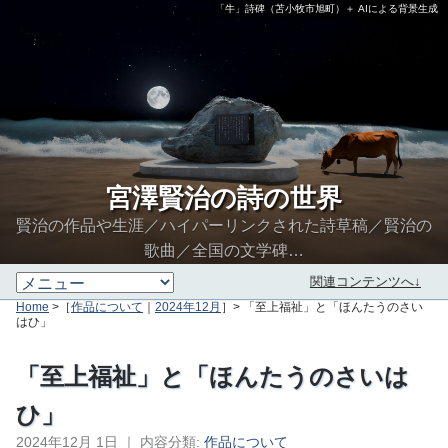
「牛」詩碑（苫小牧市旭町）＋ AIによる背景生成
宮澤賢治の詩の世界
賢治の作品や生涯／ハイパーリンクされた詩草稿／賢治の
歌曲／全国の文学碑…
関連コンテンツへ↓
Home
>［
作品について
｜
2024年12月
］> 「至上福祉」と「ほんたうのさい
はひ」
「至上福祉」と「ほんたうのさいは
ひ」
2024年12月 1日
｜
内容分類:
作品について
∮∬