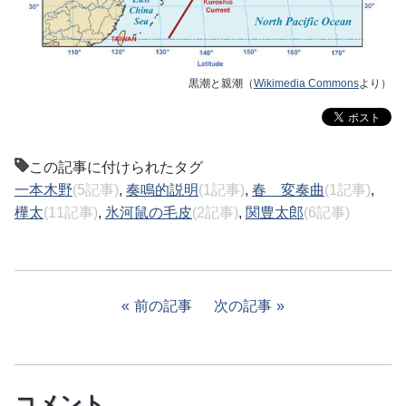
黒潮と親潮（
Wikimedia Commons
より）
この記事に付けられたタグ
一本木野
(5記事)
,
奏鳴的説明
(1記事)
,
春 変奏曲
(1記事)
,
樺太
(11記事)
,
氷河鼠の毛皮
(2記事)
,
関豊太郎
(6記事)
前の記事
次の記事
コメント