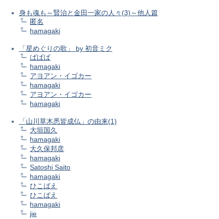
身も魂も～賢治と金田一家の人々(3)～他人篇
匿名
hamagaki
「星めぐりの歌」 by 初音ミク
ばばば
hamagaki
アヨアン・イゴカー
hamagaki
アヨアン・イゴカー
hamagaki
「山川草木悉皆成仏」の由来(1)
大垣国久
hamagaki
大久保邦彦
hamagaki
Satoshi Saito
hamagaki
ひこばえ
ひこばえ
hamagaki
jie