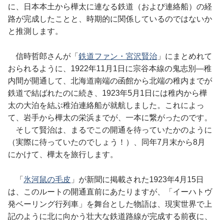
に、日本本土から樺太に連なる鉄道（および連絡船）の経
路が完成したことと、時期的に関係しているのではないか
と推測します。
信時哲郎さんが「
鉄道ファン・宮沢賢治
」にまとめれて
おられるように、1922年11月1日に宗谷本線の鬼志別―稚
内間が開通して、北海道南端の函館から北端の稚内までが
鉄道で結ばれたのに続き、1923年5月1日には稚内から樺
太の大泊を結ぶ稚泊連絡船が就航しました。これによっ
て、岩手から樺太の栄浜までが、一本に繋がったのです。
そして賢治は、まるでこの開通を待っていたかのように
（実際に待っていたのでしょう！）、同年7月末から8月
にかけて、樺太を旅行します。
「
氷河鼠の毛皮
」が新聞に掲載された1923年4月15日
は、このルートの開通直前にあたりますが、「イーハトヴ
発ベーリング行列車」を舞台とした物語は、現実世界で上
記のように北に向かう壮大な鉄道路線が完成する前夜に、