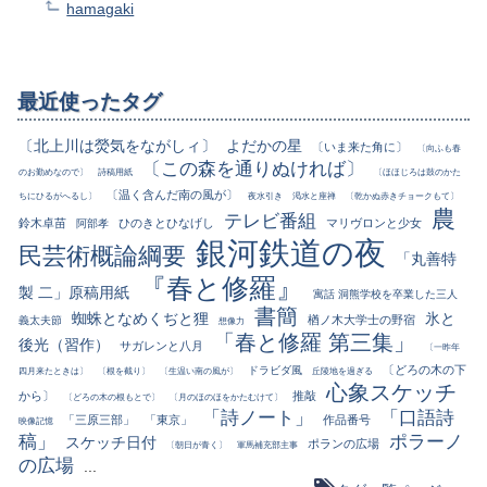
hamagaki
最近使ったタグ
〔北上川は熒気をながしィ〕
よだかの星
〔いま来た角に〕
〔向ふも春
〔この森を通りぬければ〕
のお勤めなので〕
詩稿用紙
〔ほほじろは鼓のかた
〔温く含んだ南の風が〕
ちにひるがへるし〕
夜水引き
渇水と座禅
〔乾かぬ赤きチョークもて〕
農
テレビ番組
鈴木卓苗
ひのきとひなげし
マリヴロンと少女
阿部孝
銀河鉄道の夜
民芸術概論綱要
「丸善特
『春と修羅』
製 二」原稿用紙
寓話 洞熊学校を卒業した三人
書簡
蜘蛛となめくぢと狸
氷と
楢ノ木大学士の野宿
義太夫節
想像力
「春と修羅 第三集」
後光（習作）
サガレンと八月
〔一昨年
〔どろの木の下
ドラビダ風
四月来たときは〕
〔根を截り〕
〔生温い南の風が〕
丘陵地を過ぎる
心象スケッチ
から〕
推敲
〔どろの木の根もとで〕
〔月のほのほをかたむけて〕
「詩ノート」
「口語詩
「三原三部」
「東京」
作品番号
映像記憶
稿」
ポラーノ
スケッチ日付
ポランの広場
〔朝日が青く〕
軍馬補充部主事
の広場
...