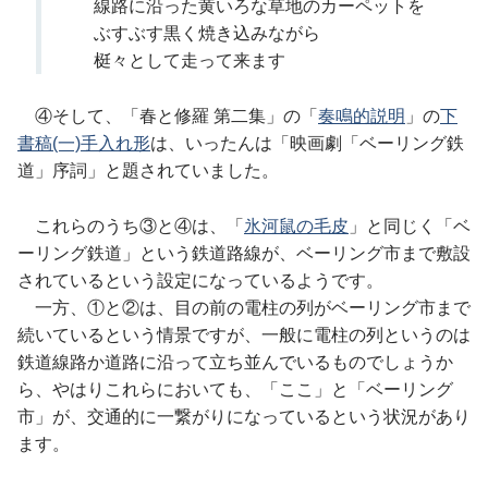
線路に沿った黄いろな草地のカーペットを
ぶすぶす黒く焼き込みながら
梃々として走って来ます
④そして、「春と修羅 第二集」の「
奏鳴的説明
」の
下
書稿(一)手入れ形
は、いったんは「映画劇「ベーリング鉄
道」序詞」と題されていました。
これらのうち③と④は、「
氷河鼠の毛皮
」と同じく「ベ
ーリング鉄道」という鉄道路線が、ベーリング市まで敷設
されているという設定になっているようです。
一方、①と②は、目の前の電柱の列がベーリング市まで
続いているという情景ですが、一般に電柱の列というのは
鉄道線路か道路に沿って立ち並んでいるものでしょうか
ら、やはりこれらにおいても、「ここ」と「ベーリング
市」が、交通的に一繋がりになっているという状況があり
ます。