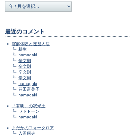
最近のコメント
溶解体験と逆擬人法
耕生
hamagaki
辛文則
辛文則
辛文則
辛文則
hamagaki
豊田富美子
hamagaki
「有明」の寂光土
ワドドーン
hamagaki
よだかのフォークロア
入沢康夫