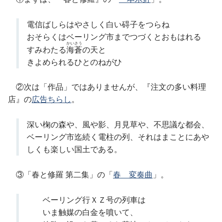
電信ばしらはやさしく白い碍子をつらね
おそらくはベーリング市までつづくとおもはれる
かいさう
すみわたる
海蒼
の天と
きよめられるひとのねがひ
②次は「作品」ではありませんが、『注文の多い料理
店』の
広告ちらし
。
深い椈の森や、風や影、月見草や、不思議な都会、
ベーリング市迄続く電柱の列、それはまことにあや
しくも楽しい国土である。
③「春と修羅 第二集」の「
春 変奏曲
」。
ベーリング行ＸＺ号の列車は
いま触媒の白金を噴いて、