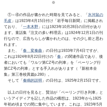
※
①～④の作品が書かれた時期を見てみると、「
氷河鼠の
毛皮
」は1923年4月15日付け「岩手毎日新聞」に掲載され
ており、「
一本木野
」には1923年10月28日の日付があり
ます。童話集『注文の多い料理店』は1924年12月1日の刊
行なので、広告ちらしが書かれたのは、その少し前と思わ
れます。
また、「
春 変奏曲
」の日付は1933年7月4日ですが、
これは1924年8月22日付けの「
春
」の関連作品であり、後
者においても「ワルツ第CZ号の列車」を「ベーリング行
第CZ号の列車」とする手入れがあります（『新校本全
集』第三巻校異篇p.280）。
そして「
奏鳴的説明
」の日付は、1925年2月15日です。
以上の日付を見ると、賢治が「ベーリング行き列車」と
いうアイディアを記した作品の構想は、1923年から1925
年初め頃までの間に集中しています。これは、1923年5月