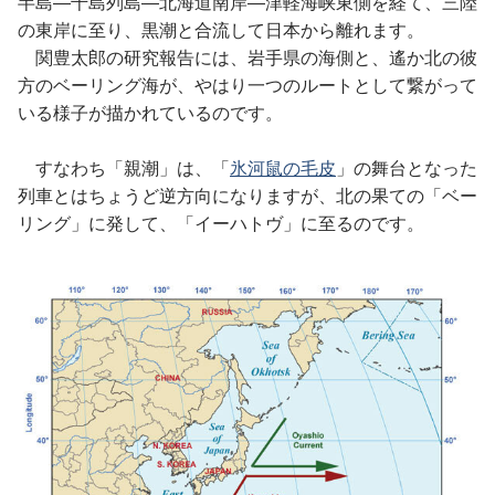
半島―千島列島―北海道南岸―津軽海峡東側を経て、三陸
の東岸に至り、黒潮と合流して日本から離れます。
関豊太郎の研究報告には、岩手県の海側と、遙か北の彼
方のベーリング海が、やはり一つのルートとして繋がって
いる様子が描かれているのです。
すなわち「親潮」は、「
氷河鼠の毛皮
」の舞台となった
列車とはちょうど逆方向になりますが、北の果ての「ベー
リング」に発して、「イーハトヴ」に至るのです。