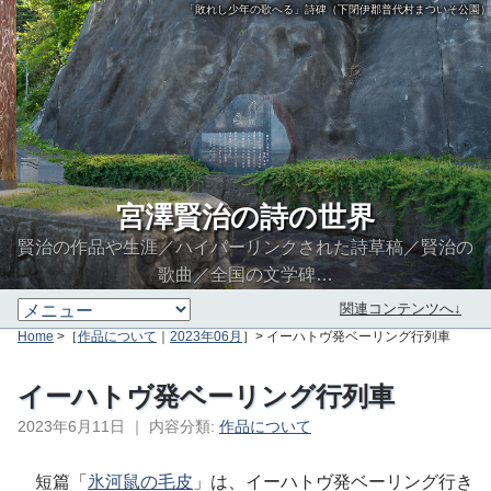
「敗れし少年の歌へる」詩碑（下閉伊郡普代村まついそ公園）
宮澤賢治の詩の世界
賢治の作品や生涯／ハイパーリンクされた詩草稿／賢治の
歌曲／全国の文学碑…
関連コンテンツへ↓
Home
>［
作品について
｜
2023年06月
］> イーハトヴ発ベーリング行列車
イーハトヴ発ベーリング行列車
2023年6月11日
｜
内容分類:
作品について
∮∬
短篇「
氷河鼠の毛皮
」は、イーハトヴ発ベーリング行き