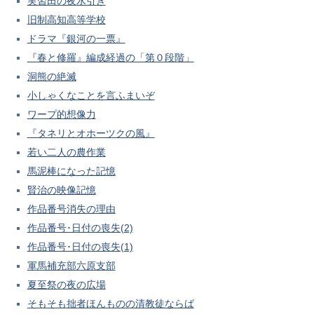
実習田の夜水引き
旧制高知高等学校
ドラマ『銀河の一票』
『春と修羅』編成経過の「第０段階」
洞熊の絶滅
小しゃくなことを言ふまいぞ
ワープ的想像力
『タネリとオホーツクの風』
若い二人の農作業
馬泥棒になった記憶
賢治の映像記憶
作品番号消失の理由
作品番号･日付の喪失(2)
作品番号･日付の喪失(1)
軍馬補充部六原支部
夏至祭の夜の広場
そもそも拙者ほんものの清教徒ならば