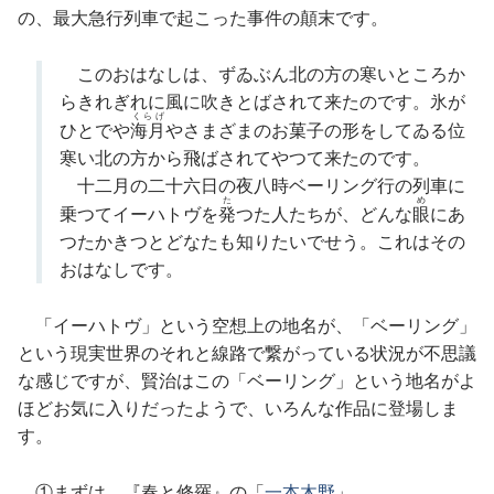
の、最大急行列車で起こった事件の顛末です。
このおはなしは、ずゐぶん北の方の寒いところか
らきれぎれに風に吹きとばされて来たのです。氷が
くらげ
ひとでや
海月
やさまざまのお菓子の形をしてゐる位
寒い北の方から飛ばされてやつて来たのです。
十二月の二十六日の夜八時ベーリング行の列車に
た
め
乗つてイーハトヴを
発
つた人たちが、どんな
眼
にあ
つたかきつとどなたも知りたいでせう。これはその
おはなしです。
「イーハトヴ」という空想上の地名が、「ベーリング」
という現実世界のそれと線路で繋がっている状況が不思議
な感じですが、賢治はこの「ベーリング」という地名がよ
ほどお気に入りだったようで、いろんな作品に登場しま
す。
①まずは、『春と修羅』の「
一本木野
」。