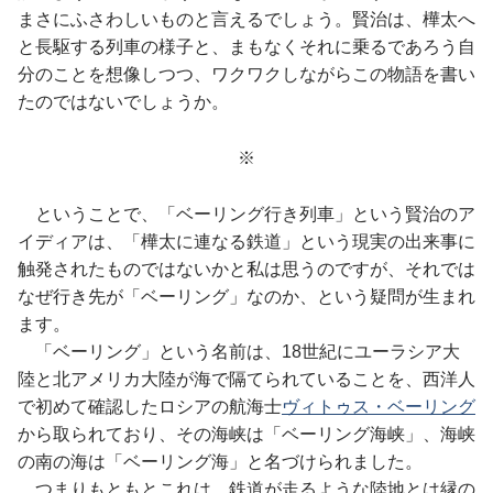
まさにふさわしいものと言えるでしょう。賢治は、樺太へ
と長駆する列車の様子と、まもなくそれに乗るであろう自
分のことを想像しつつ、ワクワクしながらこの物語を書い
たのではないでしょうか。
※
ということで、「ベーリング行き列車」という賢治のア
イディアは、「樺太に連なる鉄道」という現実の出来事に
触発されたものではないかと私は思うのですが、それでは
なぜ行き先が「ベーリング」なのか、という疑問が生まれ
ます。
「ベーリング」という名前は、18世紀にユーラシア大
陸と北アメリカ大陸が海で隔てられていることを、西洋人
で初めて確認したロシアの航海士
ヴィトゥス・ベーリング
から取られており、その海峡は「ベーリング海峡」、海峡
の南の海は「ベーリング海」と名づけられました。
つまりもともとこれは、鉄道が走るような陸地とは縁の