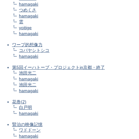
hamagaki
つめくさ
hamagaki
雲
yoitige
hamagaki
ワープ的想像力
コバヤシトシコ
hamagaki
第5回イーハトーブ・プロジェクトin京都・終了
池田光二
hamagaki
池田光二
hamagaki
花巻(2)
白戸明
hamagaki
賢治の映像記憶
ワドドーン
hamagaki