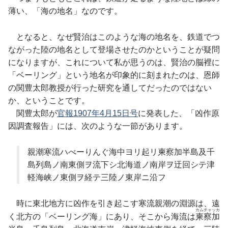
薄い、「海の地名」なのです。
となると、なぜ賢治はこのような海の地名を、鉄道でつ
ながった陸の地名として登場させたのかということが疑問
になりますが、これについて私が思うのは、賢治の脳裡に
「ベーリング」という地名が印象的に刻まれたのは、恩師
の関豊太郎教授が行った研究を通してだったのではない
か、ということです。
関豊太郎が
官報1907年4月15日号
に発表した、「凶作原
因調査報告」には、次のような一節があります。
親潮寒流ハべーりんぐ海中ヨリ起リ柬察加半島及千
島列島ノ南東側ヲ流下シ北海道ノ南岸ヲ迂回シテ津
軽海峡ノ東側ヲ経テ三陸ノ東岸ニ沿フ
時に東北地方に凶作を引き起こす寒流親潮の淵源は、遠
カムチャッカ
く北方の「ベーリング海」にあり、そこから海流は
柬察加