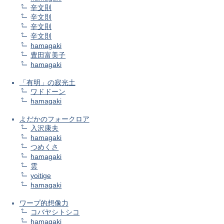
辛文則
辛文則
辛文則
辛文則
hamagaki
豊田富美子
hamagaki
「有明」の寂光土
ワドドーン
hamagaki
よだかのフォークロア
入沢康夫
hamagaki
つめくさ
hamagaki
雲
yoitige
hamagaki
ワープ的想像力
コバヤシトシコ
hamagaki