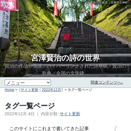
身照寺参道（花巻市石神町）
宮澤賢治の詩の世界
賢治の作品や生涯／ハイパーリンクされた詩草稿／賢治の
歌曲／全国の文学碑…
関連コンテンツへ↓
Home
>［
サイト更新
｜
2022年12月
］> タグ一覧ページ
タグ一覧ページ
2022年12月 4日
｜
内容分類:
サイト更新
∮∬
このサイトにこれまで書いてきた記事