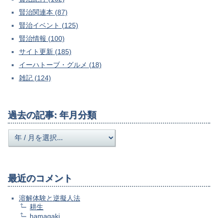
賢治関連本 (87)
賢治イベント (125)
賢治情報 (100)
サイト更新 (185)
イーハトーブ・グルメ (18)
雑記 (124)
過去の記事: 年月分類
最近のコメント
溶解体験と逆擬人法
耕生
hamagaki