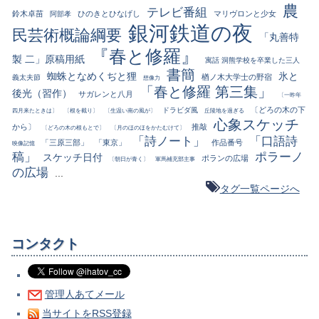
農
テレビ番組
鈴木卓苗
ひのきとひなげし
マリヴロンと少女
阿部孝
銀河鉄道の夜
民芸術概論綱要
「丸善特
『春と修羅』
製 二」原稿用紙
寓話 洞熊学校を卒業した三人
書簡
蜘蛛となめくぢと狸
氷と
楢ノ木大学士の野宿
義太夫節
想像力
「春と修羅 第三集」
後光（習作）
サガレンと八月
〔一昨年
〔どろの木の下
ドラビダ風
四月来たときは〕
〔根を截り〕
〔生温い南の風が〕
丘陵地を過ぎる
心象スケッチ
から〕
推敲
〔どろの木の根もとで〕
〔月のほのほをかたむけて〕
「詩ノート」
「口語詩
「三原三部」
「東京」
作品番号
映像記憶
稿」
ポラーノ
スケッチ日付
ポランの広場
〔朝日が青く〕
軍馬補充部主事
の広場
...
タグ一覧ページへ
コンタクト
管理人あてメール
当サイトをRSS登録