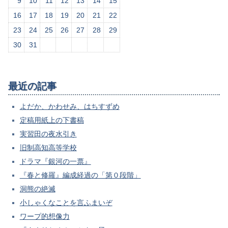
9
10
11
12
13
14
15
16
17
18
19
20
21
22
23
24
25
26
27
28
29
30
31
最近の記事
よだか、かわせみ、はちすずめ
定稿用紙上の下書稿
実習田の夜水引き
旧制高知高等学校
ドラマ『銀河の一票』
『春と修羅』編成経過の「第０段階」
洞熊の絶滅
小しゃくなことを言ふまいぞ
ワープ的想像力