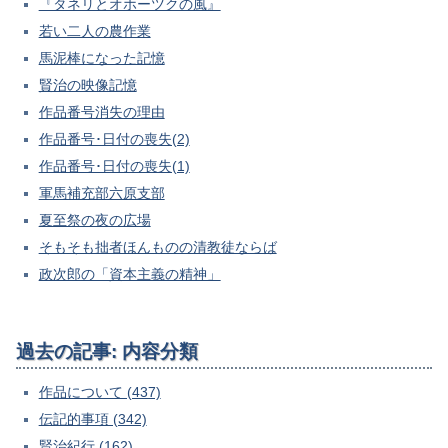
『タネリとオホーツクの風』
若い二人の農作業
馬泥棒になった記憶
賢治の映像記憶
作品番号消失の理由
作品番号･日付の喪失(2)
作品番号･日付の喪失(1)
軍馬補充部六原支部
夏至祭の夜の広場
そもそも拙者ほんものの清教徒ならば
政次郎の「資本主義の精神」
過去の記事: 内容分類
作品について (437)
伝記的事項 (342)
賢治紀行 (162)