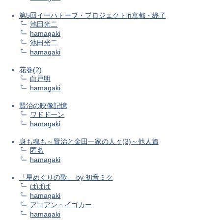
第5回イーハトーブ・プロジェクトin京都・終了
池田光二
hamagaki
池田光二
hamagaki
花巻(2)
白戸明
hamagaki
賢治の映像記憶
ワドドーン
hamagaki
身も魂も～賢治と金田一家の人々(3)～他人篇
匿名
hamagaki
「星めぐりの歌」 by 初音ミク
ばばば
hamagaki
アヨアン・イゴカー
hamagaki