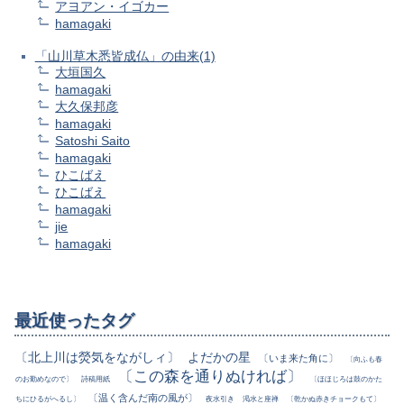
アヨアン・イゴカー
hamagaki
「山川草木悉皆成仏」の由来(1)
大垣国久
hamagaki
大久保邦彦
hamagaki
Satoshi Saito
hamagaki
ひこばえ
ひこばえ
hamagaki
jie
hamagaki
最近使ったタグ
〔北上川は熒気をながしィ〕
よだかの星
〔いま来た角に〕
〔向ふも春
〔この森を通りぬければ〕
のお勤めなので〕
詩稿用紙
〔ほほじろは鼓のかた
〔温く含んだ南の風が〕
ちにひるがへるし〕
夜水引き
渇水と座禅
〔乾かぬ赤きチョークもて〕