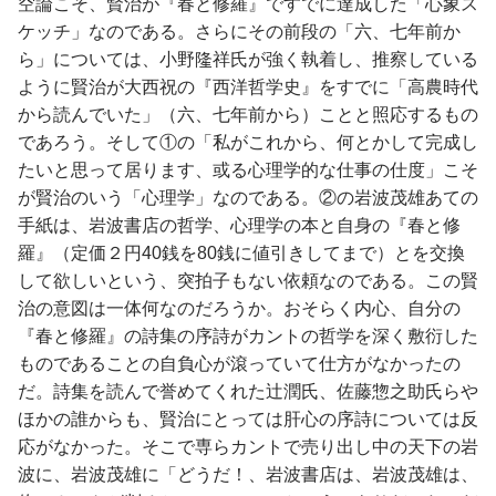
空論こそ、賢治が『春と修羅』ですでに達成した「心象ス
ケッチ」なのである。さらにその前段の「六、七年前か
ら」については、小野隆祥氏が強く執着し、推察している
ように賢治が大西祝の『西洋哲学史』をすでに「高農時代
から読んでいた」（六、七年前から）ことと照応するもの
であろう。そして①の「私がこれから、何とかして完成し
たいと思って居ります、或る心理学的な仕事の仕度」こそ
が賢治のいう「心理学」なのである。②の岩波茂雄あての
手紙は、岩波書店の哲学、心理学の本と自身の『春と修
羅』（定価２円40銭を80銭に値引きしてまで）とを交換
して欲しいという、突拍子もない依頼なのである。この賢
治の意図は一体何なのだろうか。おそらく内心、自分の
『春と修羅』の詩集の序詩がカントの哲学を深く敷衍した
ものであることの自負心が滾っていて仕方がなかったの
だ。詩集を読んで誉めてくれた辻潤氏、佐藤惣之助氏らや
ほかの誰からも、賢治にとっては肝心の序詩については反
応がなかった。そこで専らカントで売り出し中の天下の岩
波に、岩波茂雄に「どうだ！、岩波書店は、岩波茂雄は、