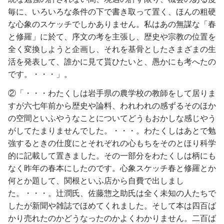
毎に、いろいろな条件の下で書き取って置く、ほんの粗硬
な心象のスケッチでしかありません。私はあの無謀な「春
と修羅」に於て、序文の考を主張し、歴史や宗教の位置を
全く変換しようと企画し、それを基骨としたさまざまの生
活を発表して、誰かに見て貰ひたいと、愚かにも考へたの
です。・・・」。
②「・・・わたくしは岩手県の農学校の教師をして居りま
すが六七年前から歴史や論料、われわれの感ずるそのほか
の空間といふやうなことについてどうもおかしな感じやう
がしてたまりませんでした。・・・。わたくしはあとで勉
強するときの仕度にとそれぞれの心もちをそのとほり科学
的に記載して置きました。その一部分をわたくしは柄にも
なく昨年の春本にしたのです。心象スケッチ春と修羅とか
何とか題して、関根といふ店から自費で出しまし
た。・・・。辻潤氏、佐藤惣之助氏は全く未知の人たちで
したが新聞や雑誌でほめてくれました。そして本は四百ば
かり売れたのかどうなったのかよくわかりません。二百ば