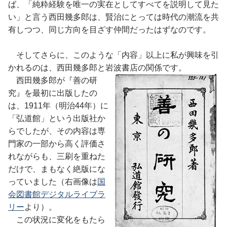
ば、「純粋経験を唯一の実在としてすべてを説明して見た
い」と言う西田幾多郎は、賢治にとっては時代の潮流を共
有しつつ、同じ方向を目ざす仲間だったはずなのです。
そしてさらに、このような「内容」以上に私が興味を引
かれるのは、西田幾多郎と岩波書店の関係です。
西田幾多郎が『善の研
究』を最初に出版したの
は、1911年（明治44年）に
「弘道館」という出版社か
らでしたが、その内容は専
門家の一部から高く評価さ
れながらも、三刷を重ねた
だけで、まもなく絶版にな
っていました（右画像は
国
会図書館デジタルライブラ
リー
より）。
この状況に変化をもたら