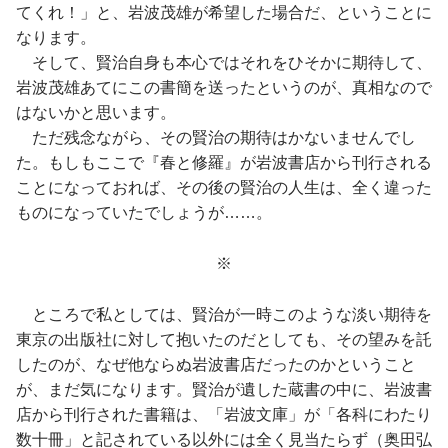
てくれ！」と、岩波茂雄が希望した場合だ、ということに
なります。
そして、賢治自身も本心ではそれをひそかに期待して、
岩波茂雄あてにこの書簡を送ったというのが、真相なので
はないかと思います。
ただ残念ながら、その賢治の期待はかないませんでし
た。もしもここで『春と修羅』が岩波書店から刊行される
ことになっておれば、その後の賢治の人生は、全く違った
ものになっていたでしょうが……。
※
ところで私としては、賢治が一時このような淡い期待を
東京の出版社に対して抱いたのだとしても、その望みを託
したのが、なぜ他ならぬ岩波書店だったのかということ
が、まだ気になります。賢治が遺した蔵書の中に、岩波書
店から刊行された書籍は、「岩波文庫」が「各科にわたり
数十冊」と記されている以外には全く見当たらず（奥田弘