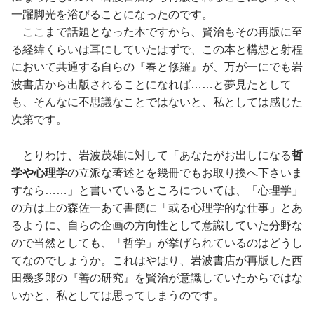
一躍脚光を浴びることになったのです。
ここまで話題となった本ですから、賢治もその再版に至
る経緯くらいは耳にしていたはずで、この本と構想と射程
において共通する自らの『春と修羅』が、万が一にでも岩
波書店から出版されることになれば……と夢見たとして
も、そんなに不思議なことではないと、私としては感じた
次第です。
とりわけ、岩波茂雄に対して「あなたがお出しになる
哲
学や心理学
の立派な著述とを幾冊でもお取り換へ下さいま
すなら……」と書いているところについては、「心理学」
の方は上の森佐一あて書簡に「或る心理学的な仕事」とあ
るように、自らの企画の方向性として意識していた分野な
ので当然としても、「哲学」が挙げられているのはどうし
てなのでしょうか。これはやはり、岩波書店が再版した西
田幾多郎の『善の研究』を賢治が意識していたからではな
いかと、私としては思ってしまうのです。