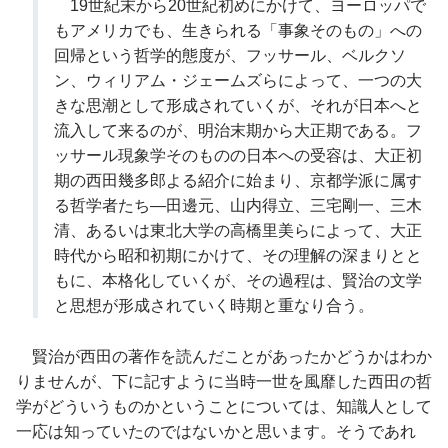
19世紀末から20世紀初めにかけて、ヨーロッパで
もアメリカでも、生きられる「事象そのもの」への
回帰という哲学的態度が、フッサール、ベルクソ
ン、ウィリアム・ジェームズらによって、一つの大
きな思潮として形成されていくが、それが日本へと
流入して来るのが、明治末期から大正期である。フ
ッサール現象学そのものの日本への受容は、大正初
期の西田幾多郎よる紹介に始まり、京都学派に属す
る哲学者たち―田邊元、山内得立、三宅剛一、三木
清、あるいは東北大学の高橋里美らによって、大正
時代から昭和初期にかけて、その理解の深まりとと
もに、本格化していくが、その過程は、賢治の文学
と思想が形成されていく時期と重なり合う。
賢治が西田の著作を読んだことがあったかどうかはわか
りませんが、下に記すように当時一世を風靡した西田の哲
学がどういうものかということについては、知識人として
一応は知っていたのではないかと思います。そうであれ