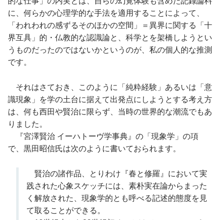
的な仕事」の内実とは、自らの幻覚体験も含めた記録論料
に、何らかの心理学的な手法を適用することによって、
「われわれの感ずるそのほかの空間」＝異界に関する「十
界互具」的・仏教的な認識論と、科学とを架橋しようとい
うものだったのではないかというのが、私の個人的な推測
です。
それはさておき、このように「純粋経験」あるいは「意
識現象」を学の土台に据えて出発点にしようとする考え方
は、何も西田や賢治に限らず、当時の世界的な潮流でもあ
りました。
『宮澤賢治 イーハトーヴ学事典』の「現象学」の項
で、黒田昭信氏は次のように書いておられます。
賢治の諸作品、とりわけ『春と修羅』において実
践された心象スケッチには、素朴実在論からまった
く解放された、現象学的とも呼べる記述的態度を見
て取ることができる。