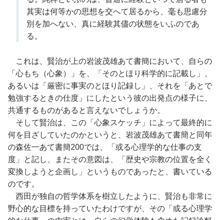
其実は何等かの思想を交へて居るから、毫も思慮分
別を加へない、真に経験其儘の状態をいふのであ
る。
これは、賢治が上の岩波茂雄あて書簡において、自らの
「心もち（心象）」を、「そのとほり科学的に記載し」、
あるいは「厳密に事実のとほり記録し」、それを「あとで
勉強するときの仕度」にしたという彼の出発点の様子に、
共通するものがあると言えないでしょうか。
そして賢治は、この「心象スケッチ」によって最終的に
何を目ざしていたのかというと、岩波茂雄あて書簡と同年
の森佐一あて書簡200では、「或る心理学的な仕事の支
度」と記し、またその意図は、「歴史や宗教の位置を全く
変換しようと企画し」というものであったと、書いている
のです。
西田が独自の哲学体系を樹立したように、賢治も非常に
野心的な目標を持っていたわけですが、その「或る心理学