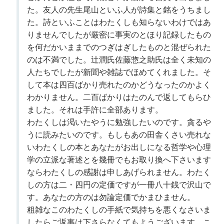
た。友人の先生尾山といふ人が詩集と銘をうちまし
た。詩といふことはわたくしも知らないわけではあ
りませんでしたが厳密に事実のとほり記録したもの
を何だかいままでのつぎはぎしたものと混ぜられた
のは不満でした。辻潤氏佐藤惣之助氏は全く未知の
人たちでしたが新聞や雑誌でほめてくれました。そ
して本は四百ばかり売れたのかどうなったのかよく
わかりません。二百ばかりはたのんで返してもらひ
ました。それは手許に全部あります。
わたくしは渇いたやうに勉強したいのです。貪るや
うに読みたいのです。もしもあの田舎くさい売れな
いわたくしの本とあなたがお出しになる哲学や心理
学の立派な著述とを幾冊でもお取り換へ下さいます
ならわたくしの感謝は申しあげられません。わたく
しの方は二・四円の定価ですが一冊八十銭で沢山で
す。あなたの方のは勿論定価でかまひません。
粗雑なこのわたくしの手紙で気持ちを悪くなさいま
したらご返事は下さらなくてもようございます。こ