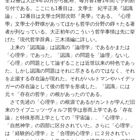
全12冊は大正4年10月から配布、毎月各1冊1年間で予約割
引付である。ここにも1番目は、文學士 紀平正美『認識
論』、12番目は文學士阿部次郎『美學』である。『心理
學』文學士小野穣があってほかも哲学の分野の錚々たる著
者が列なっている。大正初年のこういう哲学事情は先に挙
げた『現代哲学辞典』三木清編に詳しい。
上来の「認識論」は認識の「論理学」であるかまたは
「心理学」であった。「認識」の問題を「論理」ないし
「心理」の問題として論ずることは近世以来の特色であっ
た。しかし認識の問題はそれに尽きるものではなく、それ
を止揚する存在論が現れた。それがハルトマンやハイデッ
ガーの存在論として後の哲学を形成した。「認識」には
元々「存在の哲学」の根があったのである。
さて先述の「心理学」の根源であるがカントが学んだ旧
来のライプニッツｰヴォルフ哲学は形而上学である「存在
論」と特殊形而上学としての「宇宙論」、「心理学」、
「自然神学」の四部に区分されていた。さらに「心理学」
は「経験的心理学」と「合理的心理学」に２分されてい