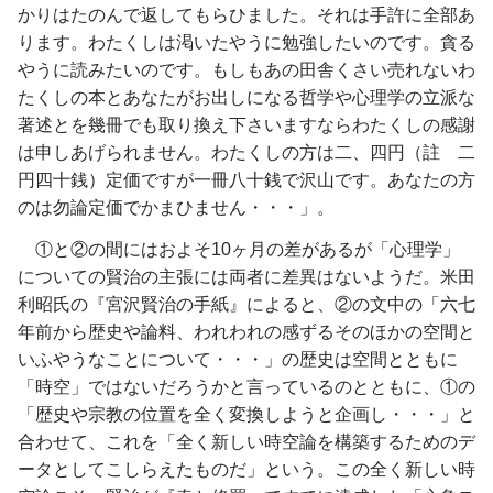
かりはたのんで返してもらひました。それは手許に全部あ
ります。わたくしは渇いたやうに勉強したいのです。貪る
やうに読みたいのです。もしもあの田舎くさい売れないわ
たくしの本とあなたがお出しになる哲学や心理学の立派な
著述とを幾冊でも取り換え下さいますならわたくしの感謝
は申しあげられません。わたくしの方は二、四円（註 二
円四十銭）定価ですが一冊八十銭で沢山です。あなたの方
のは勿論定価でかまひません・・・」。
①と②の間にはおよそ10ヶ月の差があるが「心理学」
についての賢治の主張には両者に差異はないようだ。米田
利昭氏の『宮沢賢治の手紙』によると、②の文中の「六七
年前から歴史や論料、われわれの感ずるそのほかの空間と
いふやうなことについて・・・」の歴史は空間とともに
「時空」ではないだろうかと言っているのとともに、①の
「歴史や宗教の位置を全く変換しようと企画し・・・」と
合わせて、これを「全く新しい時空論を構築するためのデ
ータとしてこしらえたものだ」という。この全く新しい時