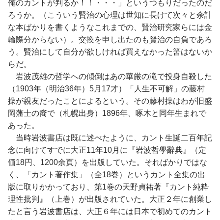
俺のカントが判るか！！・・・」というつもりだったのだ
ろうか。（こういう賢治の心理は世知に長けて次々と余計
な本ばかりを書くようなこれまでの、賢治研究家らには金
輪際分からない）。交換を申し出たのも賢治の自負であろ
う。賢治にして自分が欲しければ買えなかった筈はないか
らだ。
岩波茂雄の哲学への傾倒はあの華厳の滝で投身自殺した
（1903年（明治36年）5月17才）「人生不可解」の藤村
操が親友だったことによるという。その藤村操はわが旧盛
岡藩士の裔で（札幌出身）1896年、啄木と同年生まれで
あった。
当時岩波書店は既に述べたように、カント生誕二百年記
念に向けてすでに大正11年10月に『岩波哲學辭典』（定
価18円、1200余頁）を出版していた。そればかりではな
く、「カント著作集」（全18巻）というカント全集の出
版に取りかかっており、第1巻の天野貞祐著『カント純粋
理性批判』（上巻）が出版されていた。大正２年に創業し
たと言う岩波書店は、大正６年には日本で初めてのカント