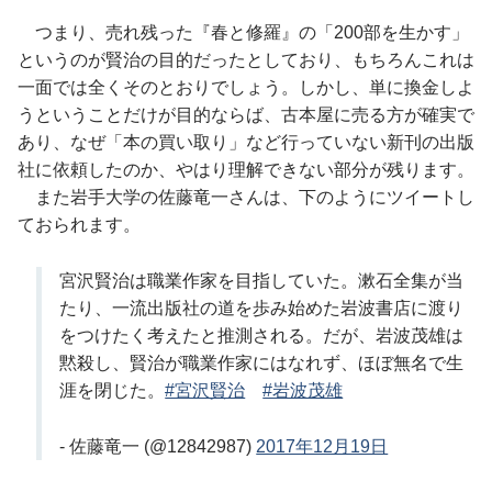
つまり、売れ残った『春と修羅』の「200部を生かす」
というのが賢治の目的だったとしており、もちろんこれは
一面では全くそのとおりでしょう。しかし、単に換金しよ
うということだけが目的ならば、古本屋に売る方が確実で
あり、なぜ「本の買い取り」など行っていない新刊の出版
社に依頼したのか、やはり理解できない部分が残ります。
また岩手大学の佐藤竜一さんは、下のようにツイートし
ておられます。
宮沢賢治は職業作家を目指していた。漱石全集が当
たり、一流出版社の道を歩み始めた岩波書店に渡り
をつけたく考えたと推測される。だが、岩波茂雄は
黙殺し、賢治が職業作家にはなれず、ほぼ無名で生
涯を閉じた。
#宮沢賢治
#岩波茂雄
- 佐藤竜一 (@12842987)
2017年12月19日