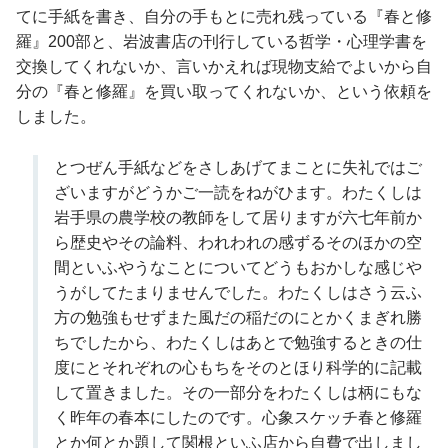
てに手紙を書き、自分の手もとに売れ残っている『春と修
羅』200部と、岩波書店の刊行している哲学・心理学書を
交換してくれないか、言いかえれば現物支給でよいから自
分の『春と修羅』を買い取ってくれないか、という依頼を
しました。
とつぜん手紙などをさしあげてまことに失礼ではご
ざいますがどうかご一読をねがひます。わたくしは
岩手県の農学校の教師をして居りますが六七年前か
ら歴史やその論料、われわれの感ずるそのほかの空
間といふやうなことについてどうもおかしな感じや
うがしてたまりませんでした。わたくしはさう云ふ
方の勉強もせずまた風だの稲だのにとかくまぎれ勝
ちでしたから、わたくしはあとで勉強するときの仕
度にとそれぞれの心もちをそのとほり科学的に記載
して置きました。その一部分をわたくしは柄にもな
く昨年の春本にしたのです。心象スケッチ春と修羅
とか何とか題して関根といふ店から自費で出しまし