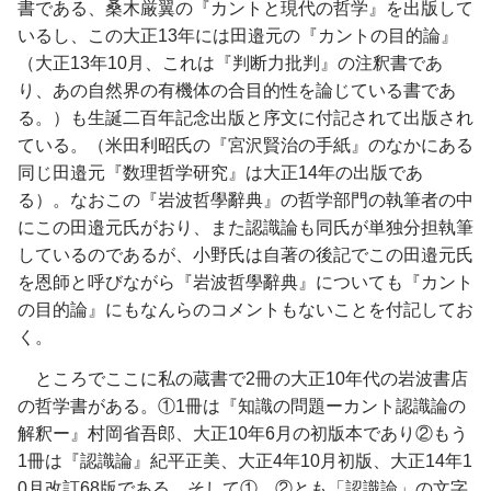
書である、桑木厳翼の『カントと現代の哲学』を出版して
いるし、この大正13年には田邉元の『カントの目的論』
（大正13年10月、これは『判断力批判』の注釈書であ
り、あの自然界の有機体の合目的性を論じている書であ
る。）も生誕二百年記念出版と序文に付記されて出版され
ている。（米田利昭氏の『宮沢賢治の手紙』のなかにある
同じ田邉元『数理哲学研究』は大正14年の出版であ
る）。なおこの『岩波哲學辭典』の哲学部門の執筆者の中
にこの田邉元氏がおり、また認識論も同氏が単独分担執筆
しているのであるが、小野氏は自著の後記でこの田邉元氏
を恩師と呼びながら『岩波哲學辭典』についても『カント
の目的論』にもなんらのコメントもないことを付記してお
く。
ところでここに私の蔵書で2冊の大正10年代の岩波書店
の哲学書がある。①1冊は『知識の問題ーカント認識論の
解釈ー』村岡省吾郎、大正10年6月の初版本であり②もう
1冊は『認識論』紀平正美、大正4年10月初版、大正14年1
0月改訂68版である。そして①、②とも「認識論」の文字