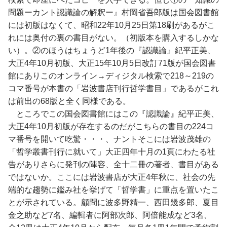
問題ーカント認識論の解釈ー』村岡省吾郎版は国会図書館
には初版はなくて、昭和22年10月25日第18刷があるがこ
れには奥付の裏の書目がない。（初版本を購入するしかな
い）。②のほうはちょうど1年後の『認識論』紀平正美、
大正4年10月初版、大正15年10月5日改訂71版が国会図書
館にありこのオンライン→ディジタル検索で218～219の
コマ番号が本書の「岩波書店刊行哲学書目」であるがこれ
は前出の68版と全く同様である。
ところでこの国会図書館にはこの『認識論』紀平正美、
大正4年10月初版が存在するのだがこちらの書目の224コ
マ番号を開いて吃驚・・・、ナントそこには岩波茂雄の
「哲学叢書刊行に就いて」大正四年十月の1頁にわたる社
告がありさらに発刊の陣容、全十二冊の著者、書目がある
ではないか。ここには岩波書店が大正4年秋に、社会の先
端的な趨勢に鑑み社を挙げて「哲学書」に重点を置いたこ
とが示されている。顧問に波多野精一、西田幾多郎、夏目
金之助など7名、編輯者に阿部次郎、阿倍能成など3名、