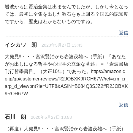
岩波からは賢治全集は出ませんでしたが、しかし今となっ
ては、最初に全集を出した漱石をも上回る？国民的認知度
ですから、歴史はわからないものですね。
返信
イシカワ 朗
2020年5月27日 13:43
大発見‼・・・宮沢賢治から岩波茂雄へ（手紙）「あなた
がお出しになる哲学や心理学の立派な著述」＝「岩波書店
刊行哲學書目」（大正10年）であった。https://amazon.c
o.jp/gp/customer-reviews/R2JOBXK9ROH67W/ref=cm_cr_
arp_d_viewpnt?ie=UTF8&ASIN=B084Q3SJZ2#R2JOBXK
9ROH67W
返信
石川 朗
2020年5月27日 13:53
（再度）大発見‼・・・宮沢賢治から岩波茂雄へ（手紙）