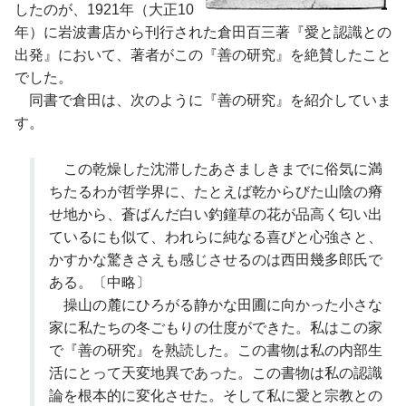
したのが、1921年（大正10
年）に岩波書店から刊行された倉田百三著『愛と認識との
出発』において、著者がこの『善の研究』を絶賛したこと
でした。
同書で倉田は、次のように『善の研究』を紹介していま
す。
この乾燥した沈滞したあさましきまでに俗気に満
ちたるわが哲学界に、たとえば乾からびた山陰の瘠
せ地から、蒼ばんだ白い釣鐘草の花が品高く匂い出
ているにも似て、われらに純なる喜びと心強さと、
かすかな驚きさえも感じさせるのは西田幾多郎氏で
ある。〔中略〕
操山の麓にひろがる静かな田圃に向かった小さな
家に私たちの冬ごもりの仕度ができた。私はこの家
で『善の研究』を熟読した。この書物は私の内部生
活にとって天変地異であった。この書物は私の認識
論を根本的に変化させた。そして私に愛と宗教との