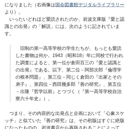
になりました（右画像は
国会図書館デジタルライブラリー
より）。
いったいどれほど愛読されたのか、岩波文庫版『愛と認
識との出発』の「解説」には、次のように記されていま
す。
旧制の第一高等学校の学生たちが、もっとも愛読
した書物は何か。1943（昭和18）年に同校で行われ
た調査によると、第一位が倉田百三の『愛と認識と
の出発』である。以下、第二位－阿部次郎『倫理学
の根本問題』、第三位－同じく倉田の『出家とその
弟子』、第四位－西田幾多郎『善の研究』、第五位
－出隆『哲学以前』とつづく（『第一高等学校自治
寮六十年史』）。
つまり、その内容的な出発点と企画において「心象スケ
ッチ」と似ていた『善の研究』は、その初版はすぐに絶版
になったものの、岩波書店から再版されることによって、