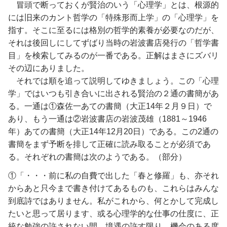
冒頭で断っておくが賢治のいう「心理学」とは、根源的
には旧来のカント哲学の「特殊形而上学」の「心理学」を
指す。そこに至るには格別の哲学的素養が必要なのだが、
それは後回しにしてずばり当時の岩波書店発行の「哲学書
目」を検索してみるのが一番である。正解はまさにズバリ
その辺にありました。
それでは順を追って説明してゆきましょう。この「心理
学」ではいつも引き合いに出される賢治の２通の書簡があ
る。一通は①森佐一あての書簡（大正14年２月９日）で
あり、もう一通は②岩波書店の岩波茂雄（1881～1946
年）あての書簡（大正14年12月20日）である。この2通の
書簡をまず予断を排して正確に読み取ることが必須であ
る。それぞれの書簡は次のようである。（部分）
①「・・・前に私の自費で出した「春と修羅」も、亦それ
からあと只今まで書き付けてあるものも、これらはみんな
到底詩ではありません。私がこれから、何とかして完成し
たいと思って居ります、或る心理学的な仕事の仕度に、正
統な勉強の許されない間、境遇の許す限り、機会のある度