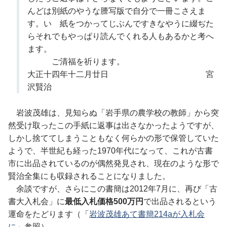
んどは別紙のやうな謄写版で自分で一冊こさえま
す。いゝ紙をつかってじぶんですきなやうに綴ぢた
らそれでもやっぱり読んでくれる人もあるかと考へ
ます。
ご清福を祈ります。
大正十四年十二月廿日 宮
沢賢治
岩波茂雄は、見知らぬ「岩手県の農学校の教師」から突
然受け取ったこの手紙に返事は出さなかったようですが、
しかし捨ててしまうこともなく何らかの形で保管していた
ようで、半世紀も経った1970年代になって、これが古書
市に出品されているのが偶然発見され、現在のような形で
賢治全集にも収録されることになりました。
余談ですが、さらにこの書簡は2012年7月に、再び「古
書大入札会」に
最低入札価格500万円
で出品されるという
運命をたどります（「
岩波茂雄あて書簡214aが入札会
に
」参照）。