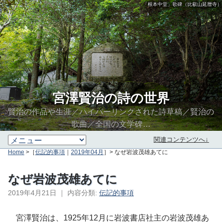
「根本中堂」歌碑（比叡山延暦寺）
宮澤賢治の詩の世界
賢治の作品や生涯／ハイパーリンクされた詩草稿／賢治の
歌曲／全国の文学碑…
関連コンテンツへ↓
Home
>［
伝記的事項
｜
2019年04月
］> なぜ岩波茂雄あてに
なぜ岩波茂雄あてに
2019年4月21日
｜
内容分類:
伝記的事項
∮∬
宮澤賢治は、1925年12月に岩波書店社主の岩波茂雄あ