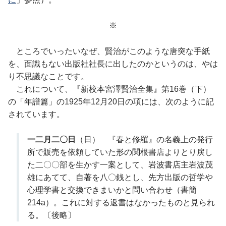
※
ところでいったいなぜ、賢治がこのような唐突な手紙
を、面識もない出版社社長に出したのかというのは、やは
り不思議なことです。
これについて、『新校本宮澤賢治全集』第16巻（下）
の「年譜篇」の1925年12月20日の項には、次のように記
されています。
一二月二〇日
（日） 『春と修羅』の名義上の発行
所で販売を依頼していた形の関根書店よりとり戻し
た二〇〇部を生かす一案として、岩波書店主岩波茂
雄にあてて、自著を八〇銭とし、先方出版の哲学や
心理学書と交換できまいかと問い合わせ（書簡
214a）。これに対する返書はなかったものと見られ
る。〔後略〕