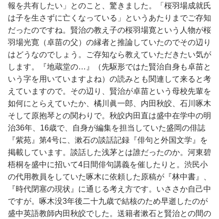
報を共有したい」とのこと、驚きました。「桜羽場成就氏
は子を生さずに亡くなっている」というあたりまでご存知
だったのですね。賢治の教え子の桜羽場寛という人物が桜
羽場光寛（卓苗の父）の縁者と推論していたのでその辺り
はどうなのでしょう。ご存知なら教えていただきたい気が
します。『地蔵堂の…』（先駆形ではた賢治自身も卓苗と
いう字を用いていますよね）の読みとも関連して来ると考
えていますので。その辺り、賢治が卓苗という母校先輩を
如何にとらえていたか、橘川眞一郎、内田秋皎、石川啄木
そして原抱琴との関わりで。秋皎内田直は盛中在学中の明
治36年、16歳で、自身が編集を担当していた盛岡の俳誌
『紫苑』第4号に、漱石の談話記録『俳句と外国文学』を
掲載しています。談話した浅茅とは誰だったのか。河東碧
梧桐を盛中に招いて4日間俳句講義を催したりと。渋民小
の代用教員をしていた啄木に依頼した原稿が『林中書』、
『時代閉塞の現状』に通じる考え方です。いささか自己中
ですが。啄木没3年後二十九歳で結核のため早逝したのが
盛中英語教師内田秋皎でした。送籍者漱石と賢治との間の