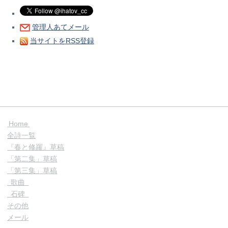
管理人あてメール
当サイトをRSS登録
Home
全詩一覧
『春と修羅』草稿
「第二集」草稿
「第三集」草稿
歌曲
石碑
その他
メール