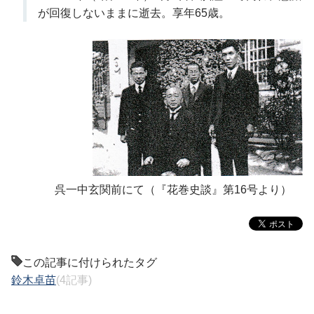
が回復しないままに逝去。享年65歳。
呉一中玄関前にて（『花巻史談』第16号より）
この記事に付けられたタグ
鈴木卓苗
(4記事)