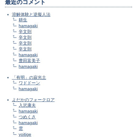
最近のコメント
溶解体験と逆擬人法
耕生
hamagaki
辛文則
辛文則
辛文則
辛文則
hamagaki
豊田富美子
hamagaki
「有明」の寂光土
ワドドーン
hamagaki
よだかのフォークロア
入沢康夫
hamagaki
つめくさ
hamagaki
雲
yoitige