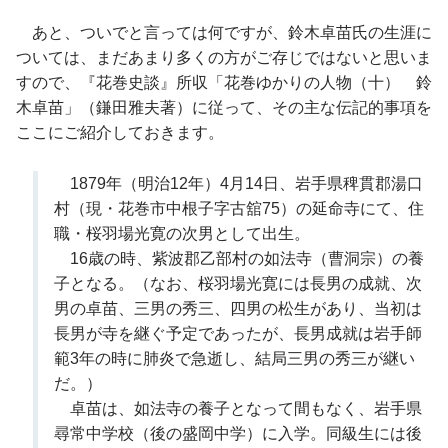
あと、ついでと言っては何ですが、鈴木卓苗氏の生涯に
ついては、まだあまり多くの方がご存じではないと思いま
すので、『花巻史談』所収「花巻ゆかりの人物（十） 鈴
木卓苗」（鎌田雅夫著）に従って、その主な伝記的事項を
ここにご紹介しておきます。
1879年（明治12年）4月14日、岩手県稗貫郡湯口
村（現・花巻市中根子字古舘75）の延命寺にて、住
職・桜羽場光寛の次男として出生。
16歳の時、紫波郡乙部村の如法寺（曹洞宗）の養
子となる。（なお、桜羽場光寛には長男の成就、次
男の卓苗、三男の秀三、四男の松生があり、当初は
長男が寺を継ぐ予定であったが、長男成就は岩手師
範3年の時に肺炎で急逝し、結局三男の秀三が継い
だ。）
卓苗は、如法寺の養子となって間もなく、岩手県
尋常中学校（後の盛岡中学）に入学。同級生には後