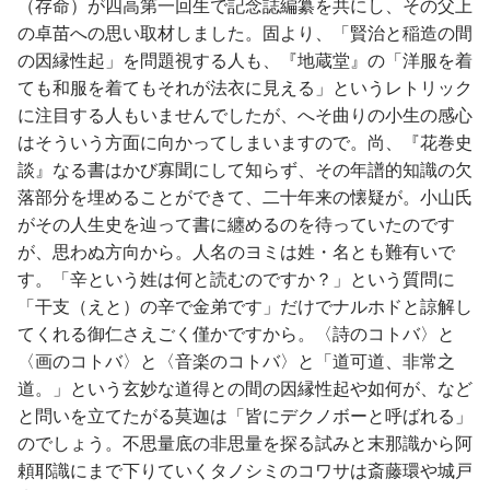
（存命）が四高第一回生で記念誌編纂を共にし、その父上
の卓苗への思い取材しました。固より、「賢治と稲造の間
の因縁性起」を問題視する人も、『地蔵堂』の「洋服を着
ても和服を着てもそれが法衣に見える」というレトリック
に注目する人もいませんでしたが、へそ曲りの小生の感心
はそういう方面に向かってしまいますので。尚、『花巻史
談』なる書はかび寡聞にして知らず、その年譜的知識の欠
落部分を埋めることができて、二十年来の懐疑が。小山氏
がその人生史を辿って書に纏めるのを待っていたのです
が、思わぬ方向から。人名のヨミは姓・名とも難有いで
す。「辛という姓は何と読むのですか？」という質問に
「干支（えと）の辛で金弟です」だけでナルホドと諒解し
てくれる御仁さえごく僅かですから。〈詩のコトバ〉と
〈画のコトバ〉と〈音楽のコトバ〉と「道可道、非常之
道。」という玄妙な道得との間の因縁性起や如何が、など
と問いを立てたがる莫迦は「皆にデクノボーと呼ばれる」
のでしょう。不思量底の非思量を探る試みと末那識から阿
頼耶識にまで下りていくタノシミのコワサは斎藤環や城戸