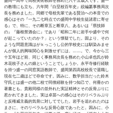
盛岡一高卒で高校美術教師を務めた六十五歳人です。盛一
の教壇にも立ち、六年間『白堊校百年史』絞編纂事務局次
長を務めました。同郷で母校先輩である賢治への本音での
感心はその『一九二七時点での盛岡中学校生徒諸君に寄せ
る』で、特に、その断章五と断章八、あるいは『県技師
の』『藤根禁酒会に』であり「昭和二年に岩手や盛中で何
が起こっていたのか？」という懐疑でした。固より、その
ような問題意識はがｋっこうし公的学校史には馴染みませ
んが個人的興味関心を刺激せずには、……。で、今から三
十五年ほど前、同じく事務局次長を務めた小山卓也氏が鈴
木花枝子さんの娘ということでしょうか。永平寺修行経験
を持つ盛一の同窓英語教師で、盛岡第四高校校長で退職し
現在七二歳ほどで存命です。因みに、数学担当だった鈴木
守氏とは盛一の他二校で同僚経験を持つ知己で、何冊かの
著書とも。貴殿同様の並外れた実証精神とその反骨ぶりに
惹かれてきました。実は卓苗への感心はそのリベラルぶり
と反権威主義的気骨に対してでした。岩手を追われたのは
まさに、そのリベラルな反骨心故であったと。因みに、小