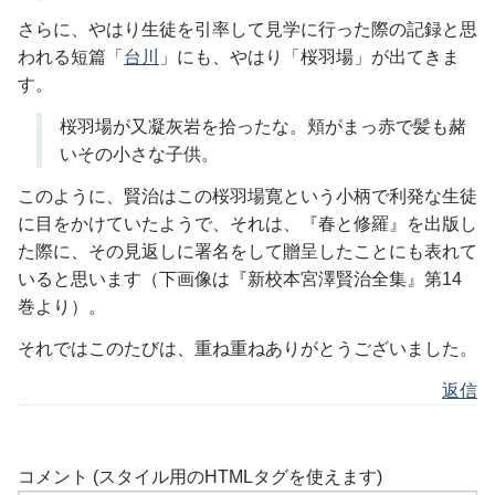
さらに、やはり生徒を引率して見学に行った際の記録と思
われる短篇「
台川
」にも、やはり「桜羽場」が出てきま
す。
桜羽場が又凝灰岩を拾ったな。頬がまっ赤で髪も赭
いその小さな子供。
このように、賢治はこの桜羽場寛という小柄で利発な生徒
に目をかけていたようで、それは、『春と修羅』を出版し
た際に、その見返しに署名をして贈呈したことにも表れて
いると思います（下画像は『新校本宮澤賢治全集』第14
巻より）。
それではこのたびは、重ね重ねありがとうございました。
返信
コメント (スタイル用のHTMLタグを使えます)