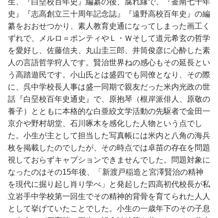
生、『白堊校百年史』編纂の後、腐れ縁で、『釜南七十年
史』『志高創立三十周年記念誌』『遠野高校百年史』の編
纂をおおせつかり、素人教育史通になってしまった画工く
ずれで、メルロ＝ポンティやＬ・Ｗそして道元希玄の哲学
を愛好し、佐藤信夫、丸山圭三郎、井筒俊彦に心酔した素
人の言語哲学狩人です。賢治世界ねの感心もその延長とい
う高踏遊民です。小山氏とは盛四でも同僚となり、その際
に、呉中学校長人事は盛一同期で親友だった米内光政の世
話『白堊校百年史通史』で、原抱琴（根岸派俳人、原敬の
養子）とともに本格的な白亜絞文学活動の先駆者で金田一
京介や野村胡堂、石川啄木を感化した人物という点でし
た。小生が主として担当した写真帳には米内と八角の海兵
枚を掲載したのでしたが、その時点では卓苗の存在を問題
視しておらずキャプションできませんでした。問題対象に
なったのはその15年後、「新渡戸稲造と宮澤賢治の精神
を現代に掘り起し肖り学べ」と発起した四高初代校長が私
立岩手中学校第一回生でその精神的背骨を育てられた人人
として挙げていたことでした。小生の一歳年下のその子息