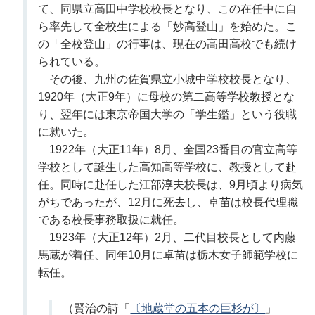
て、同県立高田中学校校長となり、この在任中に自
ら率先して全校生による「妙高登山」を始めた。こ
の「全校登山」の行事は、現在の高田高校でも続け
られている。
その後、九州の佐賀県立小城中学校校長となり、
1920年（大正9年）に母校の第二高等学校教授とな
り、翌年には東京帝国大学の「学生鑑」という役職
に就いた。
1922年（大正11年）8月、全国23番目の官立高等
学校として誕生した高知高等学校に、教授として赴
任。同時に赴任した江部淳夫校長は、9月頃より病気
がちであったが、12月に死去し、卓苗は校長代理職
である校長事務取扱に就任。
1923年（大正12年）2月、二代目校長として内藤
馬蔵が着任、同年10月に卓苗は栃木女子師範学校に
転任。
（賢治の詩「
〔地蔵堂の五本の巨杉が〕
」