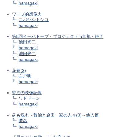
hamagaki
ワープ的想像力
コバヤシトシコ
hamagaki
第5回イーハトーブ・プロジェクトin京都・終了
池田光二
hamagaki
池田光二
hamagaki
花巻(2)
白戸明
hamagaki
賢治の映像記憶
ワドドーン
hamagaki
身も魂も～賢治と金田一家の人々(3)～他人篇
匿名
hamagaki