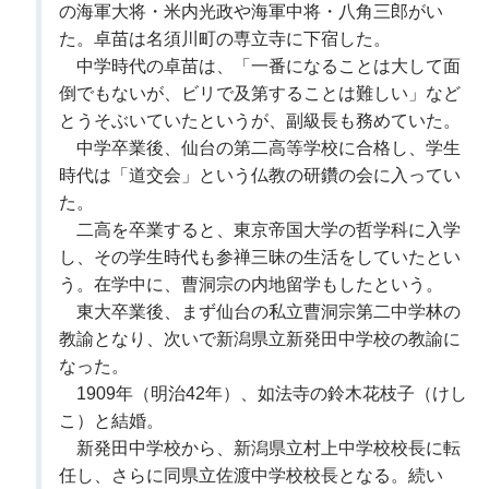
の海軍大将・米内光政や海軍中将・八角三郎がい
た。卓苗は名須川町の専立寺に下宿した。
中学時代の卓苗は、「一番になることは大して面
倒でもないが、ビリで及第することは難しい」など
とうそぶいていたというが、副級長も務めていた。
中学卒業後、仙台の第二高等学校に合格し、学生
時代は「道交会」という仏教の研鑽の会に入ってい
た。
二高を卒業すると、東京帝国大学の哲学科に入学
し、その学生時代も参禅三昧の生活をしていたとい
う。在学中に、曹洞宗の内地留学もしたという。
東大卒業後、まず仙台の私立曹洞宗第二中学林の
教諭となり、次いで新潟県立新発田中学校の教諭に
なった。
1909年（明治42年）、如法寺の鈴木花枝子（けし
こ）と結婚。
新発田中学校から、新潟県立村上中学校校長に転
任し、さらに同県立佐渡中学校校長となる。続い