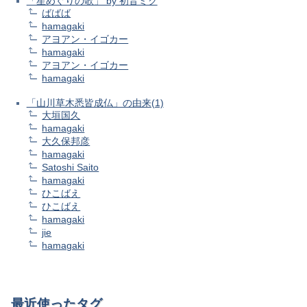
「星めぐりの歌」 by 初音ミク
ばばば
hamagaki
アヨアン・イゴカー
hamagaki
アヨアン・イゴカー
hamagaki
「山川草木悉皆成仏」の由来(1)
大垣国久
hamagaki
大久保邦彦
hamagaki
Satoshi Saito
hamagaki
ひこばえ
ひこばえ
hamagaki
jie
hamagaki
最近使ったタグ