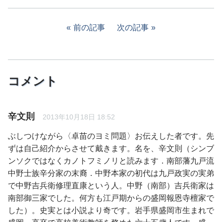
前の記事
次の記事
コメント
辛文則
2013年10月18日 18:52
ぶしつけながら〈卓苗のヨミ問題〉お伝えした者です。先
ずは自己紹介からさせて戴きます。名を、辛文則（シンブ
ンソクではなくカノトフミノリと読みます．南部藩九戸流
中野士族辛分家の末裔．中野本家の初代は九戸政実の実弟
で中野吉兵衛修理直康という人。中野（南部）吉兵衛家は
南部御三家でした。何方も江戸期からの盛岡報恩寺檀家で
した）。史実とは小説より奇です。岩手県盛岡市生まれで