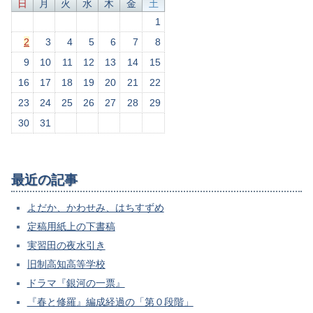
日
月
火
水
木
金
土
1
2
3
4
5
6
7
8
9
10
11
12
13
14
15
16
17
18
19
20
21
22
23
24
25
26
27
28
29
30
31
最近の記事
よだか、かわせみ、はちすずめ
定稿用紙上の下書稿
実習田の夜水引き
旧制高知高等学校
ドラマ『銀河の一票』
『春と修羅』編成経過の「第０段階」