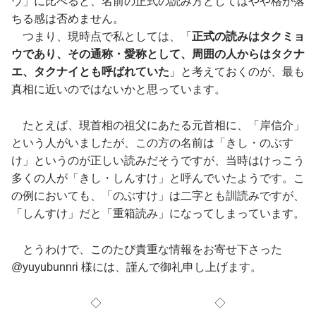
ウ」に比べると、名前の正式の読み方としてはやや格が落
ちる感は否めません。
つまり、現時点で私としては、「
正式の読みはタクミョ
ウであり、その通称・愛称として、周囲の人からはタクナ
エ、タクナイとも呼ばれていた
」と考えておくのが、最も
真相に近いのではないかと思っています。
たとえば、現首相の祖父にあたる元首相に、「岸信介」
という人がいましたが、この方の名前は「きし・のぶす
け」というのが正しい読みだそうですが、当時はけっこう
多くの人が「きし・しんすけ」と呼んでいたようです。こ
の例においても、「のぶすけ」は二字とも訓読みですが、
「しんすけ」だと「重箱読み」になってしまっています。
とうわけで、このたび貴重な情報をお寄せ下さった
@yuyubunnri 様には、謹んで御礼申し上げます。
◇ ◇