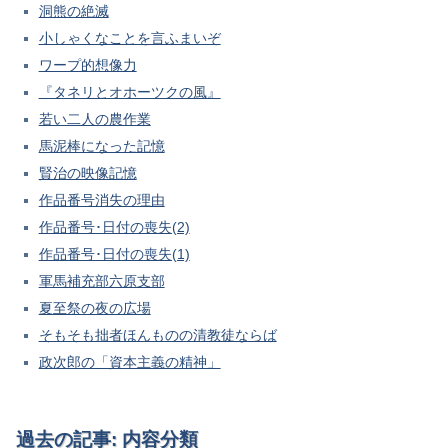
洞熊の絶滅
小しゃくなことを言ふまいぞ
ワープ的想像力
『タネリとオホーツクの風』
若い二人の農作業
馬泥棒になった記憶
賢治の映像記憶
作品番号消失の理由
作品番号･日付の喪失(2)
作品番号･日付の喪失(1)
軍馬補充部六原支部
夏至祭の夜の広場
そもそも拙者ほんものの清教徒ならば
政次郎の「資本主義の精神」
過去の記事: 内容分類