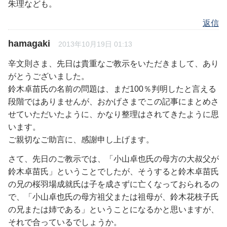
朱理なども。
返信
hamagaki
2013年10月19日 01:13
辛文則さま、先日は貴重なご教示をいただきまして、あり
がとうございました。
鈴木卓苗氏の名前の問題は、まだ100％判明したと言える
段階ではありませんが、おかげさまでこの記事にまとめさ
せていただいたように、かなり整理はされてきたように思
います。
ご親切なご助言に、感謝申し上げます。
さて、先日のご教示では、「小山卓也氏の母方の大叔父が
鈴木卓苗氏」ということでしたが、そうすると鈴木卓苗氏
の兄の桜羽場成就氏は子を成さずに亡くなっておられるの
で、「小山卓也氏の母方祖父または祖母が、鈴木花枝子氏
の兄または姉である」ということになるかと思いますが、
それで合っているでしょうか。