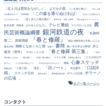
〔北上川は熒気をながしィ〕
よだかの星
〔いま来た角に〕
〔向ふも春
〔この森を通りぬければ〕
のお勤めなので〕
詩稿用紙
〔ほほじろは鼓のかた
〔温く含んだ南の風が〕
ちにひるがへるし〕
夜水引き
渇水と座禅
〔乾かぬ赤きチョークもて〕
農
テレビ番組
鈴木卓苗
ひのきとひなげし
マリヴロンと少女
阿部孝
銀河鉄道の夜
民芸術概論綱要
「丸善特
『春と修羅』
製 二」原稿用紙
寓話 洞熊学校を卒業した三人
書簡
蜘蛛となめくぢと狸
氷と
楢ノ木大学士の野宿
義太夫節
想像力
「春と修羅 第三集」
後光（習作）
サガレンと八月
〔一昨年
〔どろの木の下
ドラビダ風
四月来たときは〕
〔根を截り〕
〔生温い南の風が〕
丘陵地を過ぎる
心象スケッチ
から〕
推敲
〔どろの木の根もとで〕
〔月のほのほをかたむけて〕
「詩ノート」
「口語詩
「三原三部」
「東京」
作品番号
映像記憶
稿」
ポラーノ
スケッチ日付
ポランの広場
〔朝日が青く〕
軍馬補充部主事
の広場
...
タグ一覧ページへ
コンタクト