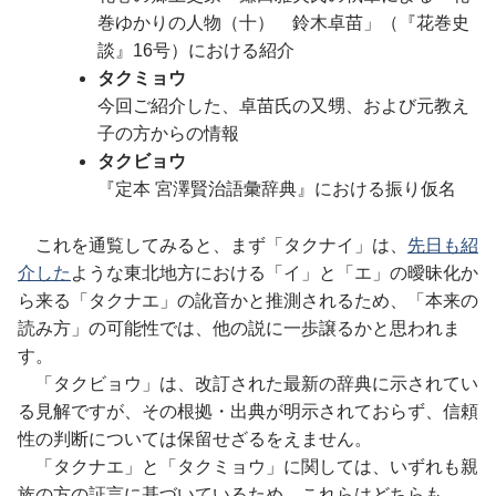
巻ゆかりの人物（十） 鈴木卓苗」（『花巻史
談』16号）における紹介
タクミョウ
今回ご紹介した、卓苗氏の又甥、および元教え
子の方からの情報
タクビョウ
『定本 宮澤賢治語彙辞典』における振り仮名
これを通覧してみると、まず「タクナイ」は、
先日も紹
介した
ような東北地方における「イ」と「エ」の曖昧化か
ら来る「タクナエ」の訛音かと推測されるため、「本来の
読み方」の可能性では、他の説に一歩譲るかと思われま
す。
「タクビョウ」は、改訂された最新の辞典に示されてい
る見解ですが、その根拠・出典が明示されておらず、信頼
性の判断については保留せざるをえません。
「タクナエ」と「タクミョウ」に関しては、いずれも親
族の方の証言に基づいているため、これらはどちらも、