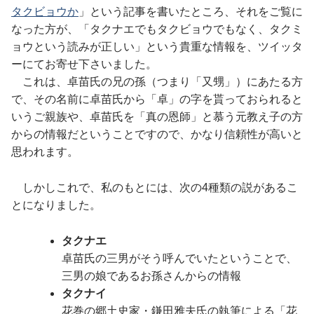
タクビョウか
」という記事を書いたところ、それをご覧に
なった方が、「タクナエでもタクビョウでもなく、タクミ
ョウという読みが正しい」という貴重な情報を、ツイッタ
ーにてお寄せ下さいました。
これは、卓苗氏の兄の孫（つまり「又甥」）にあたる方
で、その名前に卓苗氏から「卓」の字を貰っておられると
いうご親族や、卓苗氏を「真の恩師」と慕う元教え子の方
からの情報だということですので、かなり信頼性が高いと
思われます。
しかしこれで、私のもとには、次の4種類の説があるこ
とになりました。
タクナエ
卓苗氏の三男がそう呼んでいたということで、
三男の娘であるお孫さんからの情報
タクナイ
花巻の郷土史家・鎌田雅夫氏の執筆による「花