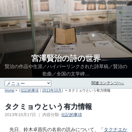
雨ニモマケズ手帳（宮沢賢治記念館）
宮澤賢治の詩の世界
賢治の作品や生涯／ハイパーリンクされた詩草稿／賢治の
歌曲／全国の文学碑…
関連コンテンツへ↓
Home
>［
伝記的事項
｜
2013年10月
］> タクミョウという有力情報
タクミョウという有力情報
2013年10月17日
｜
内容分類:
伝記的事項
∮∬
先日、鈴木卓苗氏の名前の読みについて、「
タクナエか