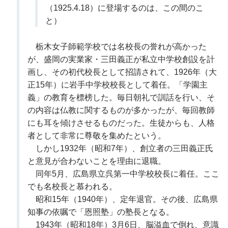
（1925.4.18）に登場するのは、この間のこ
と）
栃木女子師範学校では名校長の誉れが高かった
が、盛岡の実業家・三田義正が私立中学校創設を計
画し、その初代校長として招請されて、1926年（大
正15年）に岩手中学校校長として着任。「学園主
義」の教育を標榜した。毎日朝礼で訓話を行い、そ
の内容は仏教に関するものが多かったが、毎回教師
にも耳を傾けさせるものだった。生徒からも、人格
者として非常に尊敬を集めたという。
しかし1932年（昭和7年）、創立者の三田義正氏
と意見が合わないことを理由に退職。
同年5月、広島県立呉第一中学校校長に着任。ここ
でも名校長と慕われる。
昭和15年（1940年）、定年退官。その後、広島県
知事の依嘱で「恩照塾」の塾長となる。
1943年（昭和18年）3月6日、脳溢血で倒れ、意識