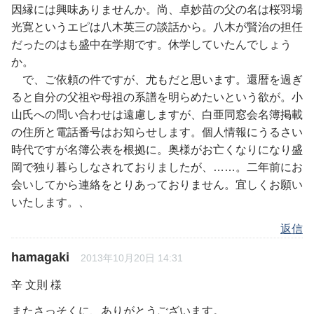
因縁には興味ありませんか。尚、卓妙苗の父の名は桜羽場
光寛というエピは八木英三の談話から。八木が賢治の担任
だったのはも盛中在学期です。休学していたんでしょう
か。
で、ご依頼の件ですが、尤もだと思います。還暦を過ぎ
ると自分の父祖や母祖の系譜を明らめたいという欲が。小
山氏への問い合わせは遠慮しますが、白亜同窓会名簿掲載
の住所と電話番号はお知らせします。個人情報にうるさい
時代ですが名簿公表を根拠に。奥様がお亡くなりになり盛
岡で独り暮らしなされておりましたが、……。二年前にお
会いしてから連絡をとりあっておりません。宜しくお願い
いたします。、
返信
hamagaki
2013年10月20日 14:31
辛 文則 様
またさっそくに、ありがとうございます。