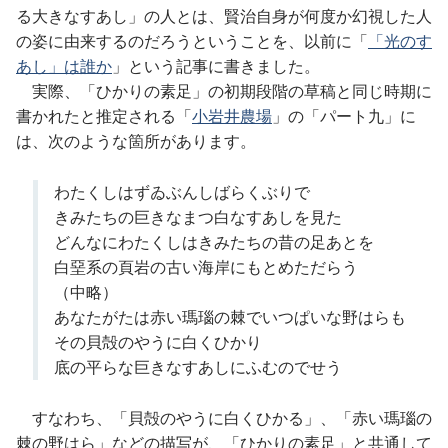
る大きなすあし」の人とは、賢治自身が何度か幻視した人
の姿に由来するのだろうということを、以前に「
「光のす
あし」は誰か
」という記事に書きました。
実際、「ひかりの素足」の初期段階の草稿と同じ時期に
書かれたと推定される「
小岩井農場
」の「パート九」に
は、次のような箇所があります。
わたくしはずゐぶんしばらくぶりで
きみたちの巨きなまつ白なすあしを見た
どんなにわたくしはきみたちの昔の足あとを
白堊系の頁岩の古い海岸にもとめただらう
（中略）
あなたがたは赤い瑪瑙の棘でいつぱいな野はらも
その貝殻のやうに白くひかり
底の平らな巨きなすあしにふむのでせう
すなわち、「貝殻のやうに白くひかる」、「赤い瑪瑙の
棘の野はら」などの描写が、「ひかりの素足」と共通して