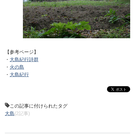
【参考ページ】
・
大島紀行詩群
・
火の島
・
大島紀行
この記事に付けられたタグ
大島
(2記事)