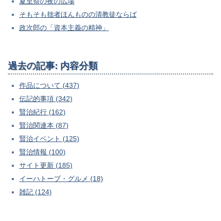
夏至祭の夜の広場
そもそも拙者ほんものの清教徒ならば
政次郎の「資本主義の精神」
過去の記事: 内容分類
作品について (437)
伝記的事項 (342)
賢治紀行 (162)
賢治関連本 (87)
賢治イベント (125)
賢治情報 (100)
サイト更新 (185)
イーハトーブ・グルメ (18)
雑記 (124)