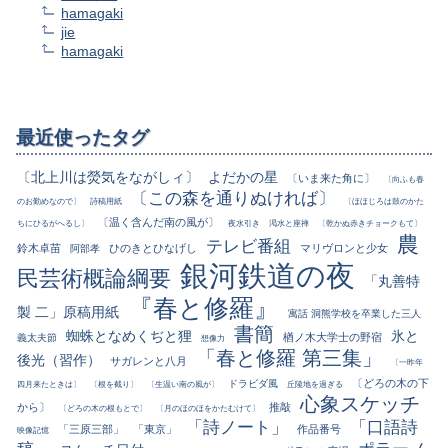
hamagaki
jie
hamagaki
最近使ったタグ
〔北上川は熒気をながしィ〕
よだかの星
〔いま来た角に〕
〔向ふも春
〔この森を通りぬければ〕
のお勤めなので〕
詩稿用紙
〔ほほじろは鼓のかた
〔温く含んだ南の風が〕
ちにひるがへるし〕
夜水引き
渇水と座禅
〔乾かぬ赤きチョークもて〕
農
テレビ番組
鈴木卓苗
ひのきとひなげし
マリヴロンと少女
阿部孝
銀河鉄道の夜
民芸術概論綱要
「丸善特
『春と修羅』
製 二」原稿用紙
寓話 洞熊学校を卒業した三人
書簡
蜘蛛となめくぢと狸
氷と
楢ノ木大学士の野宿
義太夫節
想像力
「春と修羅 第三集」
後光（習作）
サガレンと八月
〔一昨年
〔どろの木の下
ドラビダ風
四月来たときは〕
〔根を截り〕
〔生温い南の風が〕
丘陵地を過ぎる
心象スケッチ
から〕
推敲
〔どろの木の根もとで〕
〔月のほのほをかたむけて〕
「詩ノート」
「口語詩
「三原三部」
「東京」
作品番号
映像記憶