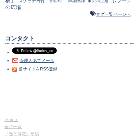
稿」
ポラーノ
スケッチ日付
ポランの広場
〔朝日が青く〕
軍馬補充部主事
の広場
...
タグ一覧ページへ
コンタクト
管理人あてメール
当サイトをRSS登録
Home
全詩一覧
『春と修羅』草稿