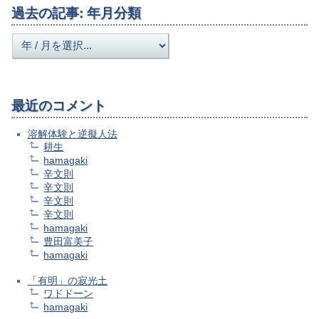
過去の記事: 年月分類
最近のコメント
溶解体験と逆擬人法
耕生
hamagaki
辛文則
辛文則
辛文則
辛文則
hamagaki
豊田富美子
hamagaki
「有明」の寂光土
ワドドーン
hamagaki