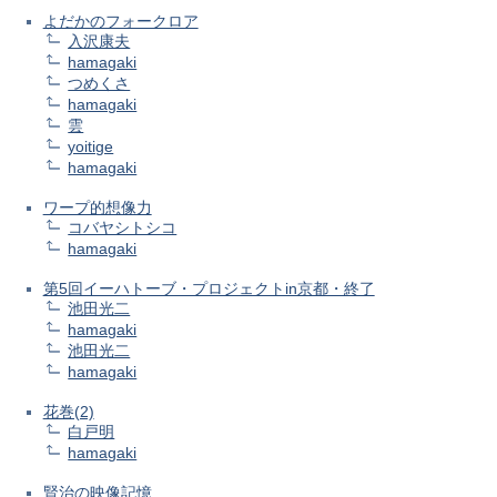
よだかのフォークロア
入沢康夫
hamagaki
つめくさ
hamagaki
雲
yoitige
hamagaki
ワープ的想像力
コバヤシトシコ
hamagaki
第5回イーハトーブ・プロジェクトin京都・終了
池田光二
hamagaki
池田光二
hamagaki
花巻(2)
白戸明
hamagaki
賢治の映像記憶