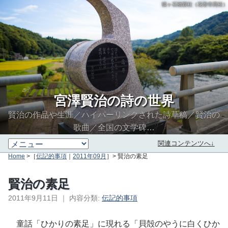
猿ヶ石橋親柱（花巻市高松）
宮澤賢治の詩の世界
賢治の作品や生涯／ハイパーリンクされた詩草稿／賢治の
歌曲／全国の文学碑…
関連コンテンツへ↓
Home
>［
伝記的事項
｜
2011年09月
］> 賢治の素足
賢治の素足
2011年9月11日
｜
内容分類:
伝記的事項
∮∬
童話「ひかりの素足」に現れる「貝殻のやうに白くひか