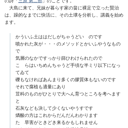
の詩「
三原 第二部
」のことです。
大島に来て、兄妹が暮らす家の畠に裸足で立った賢治
は、躁的なまでに快活に、その土壌を分析し、講義を始め
ます。
かういふ土ははだしがちゃうどいゝのです
噴かれた灰が・・・のメソッドとかいふやうなもの
で
気層のなかですっかり篩ひわけられたので
こゝらはいちめんちゃうど手頃な半ミリ以下になっ
てゐて
礫もなければあんまり多くの膠質体もないのです
それで腐植も適量にあり
荳科のものがひとりで大へん育つところを考へます
と
石灰なども決して少くないやうすです
燐酸の方はこれからだんだんわかります
たゞ旱害がときどき来るかもしれません