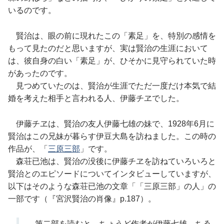
いるのです。
賢治は、眼の前に現れたこの「素足」を、特別の感情を
もって見たのだと思いますが、実は賢治の生涯において
は、彼自身の白い「素足」が、ひそかに見守られていた時
があったのです。
見つめていたのは、賢治が生涯でただ一度だけ本気で結
婚を考えた相手と言われる人、伊藤チヱでした。
伊藤チヱは、賢治の友人伊藤七雄の妹で、1928年6月に
賢治はこの兄妹が暮らす伊豆大島を訪ねました。この時の
作品が、「
三原三部
」です。
森荘已池は、賢治の没後に伊藤チヱを訪ねていろいろと
賢治とのエピソードについてインタビューしていますが、
以下はそのような森荘已池の文章「「三原三部」の人」の
一部です（『宮沢賢治の肖像』p.187）。
第二部を読むと、ちょうど作者が伊藤七雄、ちゑ