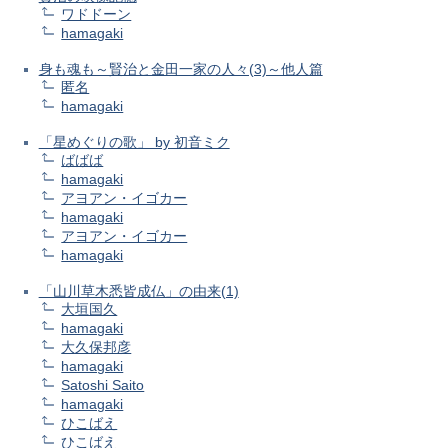
ワドドーン
hamagaki
身も魂も～賢治と金田一家の人々(3)～他人篇
匿名
hamagaki
「星めぐりの歌」 by 初音ミク
ばばば
hamagaki
アヨアン・イゴカー
hamagaki
アヨアン・イゴカー
hamagaki
「山川草木悉皆成仏」の由来(1)
大垣国久
hamagaki
大久保邦彦
hamagaki
Satoshi Saito
hamagaki
ひこばえ
ひこばえ