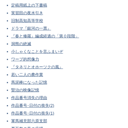
定稿用紙上の下書稿
実習田の夜水引き
旧制高知高等学校
ドラマ『銀河の一票』
『春と修羅』編成経過の「第０段階」
洞熊の絶滅
小しゃくなことを言ふまいぞ
ワープ的想像力
『タネリとオホーツクの風』
若い二人の農作業
馬泥棒になった記憶
賢治の映像記憶
作品番号消失の理由
作品番号･日付の喪失(2)
作品番号･日付の喪失(1)
軍馬補充部六原支部