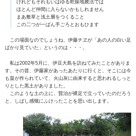
けれどもそれもいはゆる乾燥地農法では
ほとんど仲間に入らないかもしれません
まあ敷草と浅土層をつくること
この二つが一ばん手ごろとおもひます
この場面なのでしょうね、伊藤チヱが「あの人の白い足
ばかり見ていた」というのは・・・。
私は2002年5月に、伊豆大島を訪ねてみたことがありま
す。その昔、伊藤家があったあたりに行くと、そこには今
も畠が作られていて、火山灰に由来すると思われるしっと
りとした黒土がありました。
このような土の上に、賢治が裸足で立っていたのだろう
と、しばし感慨にふけったことを思い出します。