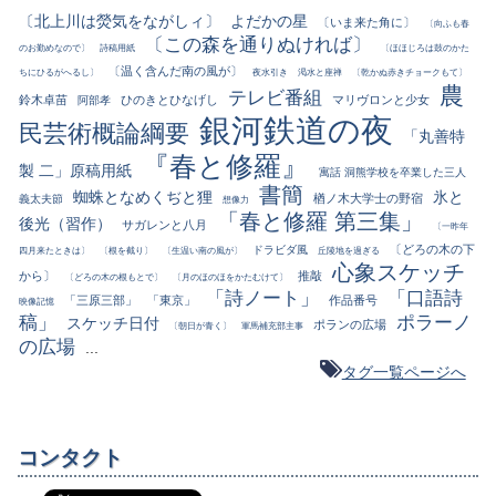
〔北上川は熒気をながしィ〕
よだかの星
〔いま来た角に〕
〔向ふも春
〔この森を通りぬければ〕
のお勤めなので〕
詩稿用紙
〔ほほじろは鼓のかた
〔温く含んだ南の風が〕
ちにひるがへるし〕
夜水引き
渇水と座禅
〔乾かぬ赤きチョークもて〕
農
テレビ番組
鈴木卓苗
ひのきとひなげし
マリヴロンと少女
阿部孝
銀河鉄道の夜
民芸術概論綱要
「丸善特
『春と修羅』
製 二」原稿用紙
寓話 洞熊学校を卒業した三人
書簡
蜘蛛となめくぢと狸
氷と
楢ノ木大学士の野宿
義太夫節
想像力
「春と修羅 第三集」
後光（習作）
サガレンと八月
〔一昨年
〔どろの木の下
ドラビダ風
四月来たときは〕
〔根を截り〕
〔生温い南の風が〕
丘陵地を過ぎる
心象スケッチ
から〕
推敲
〔どろの木の根もとで〕
〔月のほのほをかたむけて〕
「詩ノート」
「口語詩
「三原三部」
「東京」
作品番号
映像記憶
稿」
ポラーノ
スケッチ日付
ポランの広場
〔朝日が青く〕
軍馬補充部主事
の広場
...
タグ一覧ページへ
コンタクト