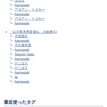
ばばば
hamagaki
アヨアン・イゴカー
hamagaki
アヨアン・イゴカー
hamagaki
「山川草木悉皆成仏」の由来(1)
大垣国久
hamagaki
大久保邦彦
hamagaki
Satoshi Saito
hamagaki
ひこばえ
ひこばえ
hamagaki
jie
hamagaki
最近使ったタグ