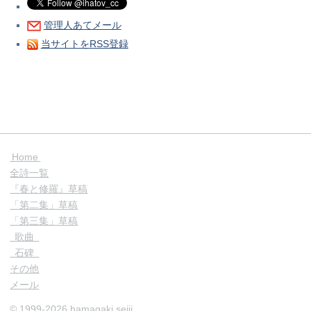
管理人あてメール
当サイトをRSS登録
Home
全詩一覧
『春と修羅』草稿
「第二集」草稿
「第三集」草稿
歌曲
石碑
その他
メール
© 1999-2026 hamagaki seiji.