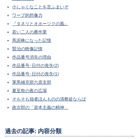
小しゃくなことを言ふまいぞ
ワープ的想像力
『タネリとオホーツクの風』
若い二人の農作業
馬泥棒になった記憶
賢治の映像記憶
作品番号消失の理由
作品番号･日付の喪失(2)
作品番号･日付の喪失(1)
軍馬補充部六原支部
夏至祭の夜の広場
そもそも拙者ほんものの清教徒ならば
政次郎の「資本主義の精神」
過去の記事: 内容分類