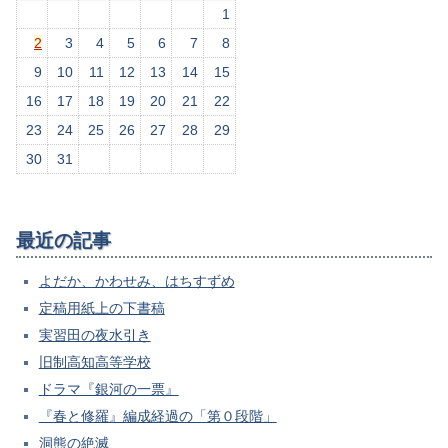
1
2
3
4
5
6
7
8
9
10
11
12
13
14
15
16
17
18
19
20
21
22
23
24
25
26
27
28
29
30
31
最近の記事
よだか、かわせみ、はちすずめ
定稿用紙上の下書稿
実習田の夜水引き
旧制高知高等学校
ドラマ『銀河の一票』
『春と修羅』編成経過の「第０段階」
洞熊の絶滅