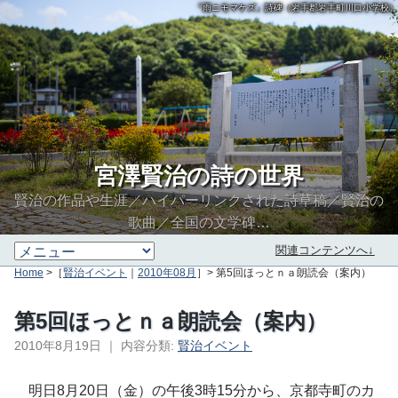
「雨ニモマケズ」詩碑（岩手郡岩手町川口小学校）
宮澤賢治の詩の世界
賢治の作品や生涯／ハイパーリンクされた詩草稿／賢治の
歌曲／全国の文学碑…
関連コンテンツへ↓
Home
>［
賢治イベント
｜
2010年08月
］> 第5回ほっとｎａ朗読会（案内）
第5回ほっとｎａ朗読会（案内）
2010年8月19日
｜
内容分類:
賢治イベント
∮∬
明日8月20日（金）の午後3時15分から、京都寺町のカ