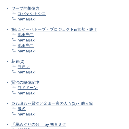
ワープ的想像力
コバヤシトシコ
hamagaki
第5回イーハトーブ・プロジェクトin京都・終了
池田光二
hamagaki
池田光二
hamagaki
花巻(2)
白戸明
hamagaki
賢治の映像記憶
ワドドーン
hamagaki
身も魂も～賢治と金田一家の人々(3)～他人篇
匿名
hamagaki
「星めぐりの歌」 by 初音ミク