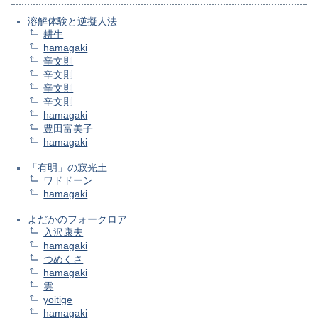
溶解体験と逆擬人法
耕生
hamagaki
辛文則
辛文則
辛文則
辛文則
hamagaki
豊田富美子
hamagaki
「有明」の寂光土
ワドドーン
hamagaki
よだかのフォークロア
入沢康夫
hamagaki
つめくさ
hamagaki
雲
yoitige
hamagaki