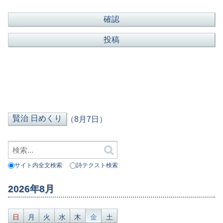
（8月7日）
サイト内全文検索
詩テクスト検索
2026年8月
日
月
火
水
木
金
土