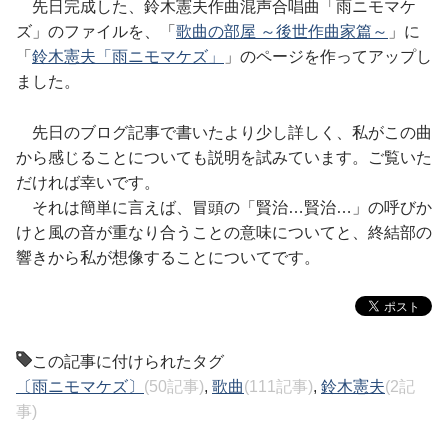
先日完成した、鈴木憲夫作曲混声合唱曲「雨ニモマケ
ズ」のファイルを、「
歌曲の部屋 ～後世作曲家篇～
」に
「
鈴木憲夫「雨ニモマケズ」
」のページを作ってアップし
ました。
先日のブログ記事で書いたより少し詳しく、私がこの曲
から感じることについても説明を試みています。ご覧いた
だければ幸いです。
それは簡単に言えば、冒頭の「賢治…賢治…」の呼びか
けと風の音が重なり合うことの意味についてと、終結部の
響きから私が想像することについてです。
この記事に付けられたタグ
〔雨ニモマケズ〕
(50記事)
,
歌曲
(111記事)
,
鈴木憲夫
(2記
事)