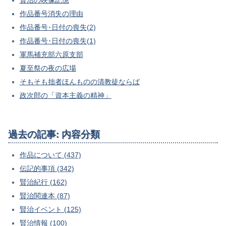
賢治の映像記憶
作品番号消失の理由
作品番号･日付の喪失(2)
作品番号･日付の喪失(1)
軍馬補充部六原支部
夏至祭の夜の広場
そもそも拙者ほんものの清教徒ならば
政次郎の「資本主義の精神」
過去の記事: 内容分類
作品について (437)
伝記的事項 (342)
賢治紀行 (162)
賢治関連本 (87)
賢治イベント (125)
賢治情報 (100)