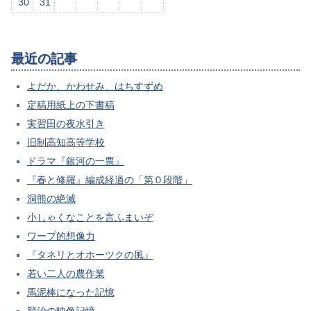
30
31
最近の記事
よだか、かわせみ、はちすずめ
定稿用紙上の下書稿
実習田の夜水引き
旧制高知高等学校
ドラマ『銀河の一票』
『春と修羅』編成経過の「第０段階」
洞熊の絶滅
小しゃくなことを言ふまいぞ
ワープ的想像力
『タネリとオホーツクの風』
若い二人の農作業
馬泥棒になった記憶