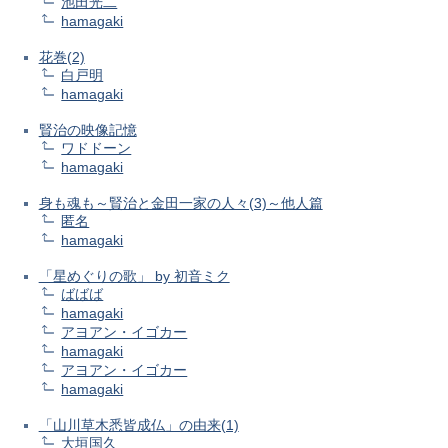
池田光二
hamagaki
花巻(2)
白戸明
hamagaki
賢治の映像記憶
ワドドーン
hamagaki
身も魂も～賢治と金田一家の人々(3)～他人篇
匿名
hamagaki
「星めぐりの歌」 by 初音ミク
ばばば
hamagaki
アヨアン・イゴカー
hamagaki
アヨアン・イゴカー
hamagaki
「山川草木悉皆成仏」の由来(1)
大垣国久