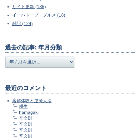
サイト更新 (185)
イーハトーブ・グルメ (18)
雑記 (124)
過去の記事: 年月分類
最近のコメント
溶解体験と逆擬人法
耕生
hamagaki
辛文則
辛文則
辛文則
辛文則