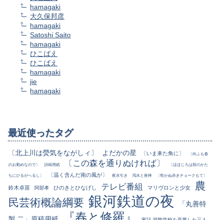
hamagaki
大久保邦彦
hamagaki
Satoshi Saito
hamagaki
ひこばえ
ひこばえ
hamagaki
jie
hamagaki
最近使ったタグ
〔北上川は熒気をながしィ〕
よだかの星
〔いま来た角に〕
〔向ふも春
〔この森を通りぬければ〕
のお勤めなので〕
詩稿用紙
〔ほほじろは鼓のかた
〔温く含んだ南の風が〕
ちにひるがへるし〕
夜水引き
渇水と座禅
〔乾かぬ赤きチョークもて〕
農
テレビ番組
鈴木卓苗
ひのきとひなげし
マリヴロンと少女
阿部孝
銀河鉄道の夜
民芸術概論綱要
「丸善特
『春と修羅』
製 二」原稿用紙
寓話 洞熊学校を卒業した三人