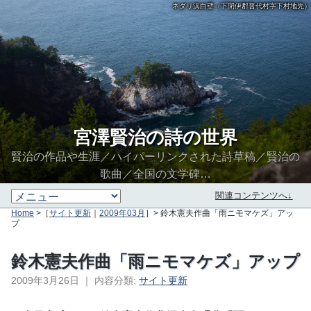
ネダリ浜白壁（下閉伊郡普代村字下村地先）
宮澤賢治の詩の世界
賢治の作品や生涯／ハイパーリンクされた詩草稿／賢治の
歌曲／全国の文学碑…
関連コンテンツへ↓
Home
>［
サイト更新
｜
2009年03月
］> 鈴木憲夫作曲「雨ニモマケズ」アッ
プ
鈴木憲夫作曲「雨ニモマケズ」アップ
2009年3月26日
｜
内容分類:
サイト更新
∮∬