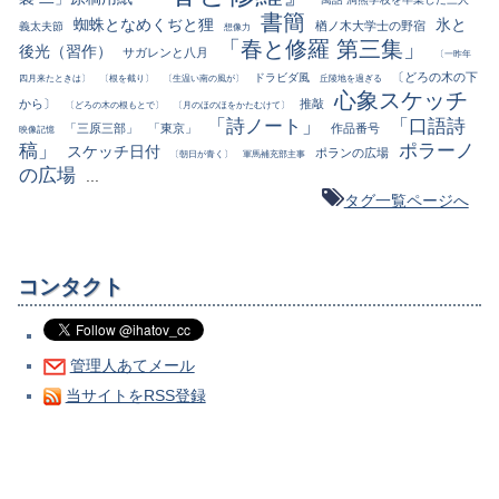
書簡
蜘蛛となめくぢと狸
氷と
楢ノ木大学士の野宿
義太夫節
想像力
「春と修羅 第三集」
後光（習作）
サガレンと八月
〔一昨年
〔どろの木の下
ドラビダ風
四月来たときは〕
〔根を截り〕
〔生温い南の風が〕
丘陵地を過ぎる
心象スケッチ
から〕
推敲
〔どろの木の根もとで〕
〔月のほのほをかたむけて〕
「詩ノート」
「口語詩
「三原三部」
「東京」
作品番号
映像記憶
稿」
ポラーノ
スケッチ日付
ポランの広場
〔朝日が青く〕
軍馬補充部主事
の広場
...
タグ一覧ページへ
コンタクト
管理人あてメール
当サイトをRSS登録