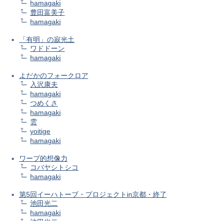
hamagaki
豊田富美子
hamagaki
「有明」の寂光土
ワドドーン
hamagaki
よだかのフォークロア
入沢康夫
hamagaki
つめくさ
hamagaki
雲
yoitige
hamagaki
ワープ的想像力
コバヤシトシコ
hamagaki
第5回イーハトーブ・プロジェクトin京都・終了
池田光二
hamagaki