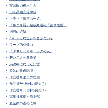
実習田の夜水引き
旧制高知高等学校
ドラマ『銀河の一票』
『春と修羅』編成経過の「第０段階」
洞熊の絶滅
小しゃくなことを言ふまいぞ
ワープ的想像力
『タネリとオホーツクの風』
若い二人の農作業
馬泥棒になった記憶
賢治の映像記憶
作品番号消失の理由
作品番号･日付の喪失(2)
作品番号･日付の喪失(1)
軍馬補充部六原支部
夏至祭の夜の広場