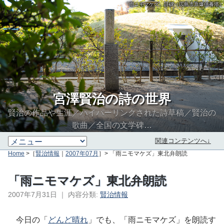
「雨ニモマケズ」詩碑（広島市原爆供養塔）
宮澤賢治の詩の世界
賢治の作品や生涯／ハイパーリンクされた詩草稿／賢治の
歌曲／全国の文学碑…
関連コンテンツへ↓
Home
>［
賢治情報
｜
2007年07月
］> 「雨ニモマケズ」東北弁朗読
「雨ニモマケズ」東北弁朗読
2007年7月31日
｜
内容分類:
賢治情報
∮∬
今日の「
どんど晴れ
」でも、「雨ニモマケズ」を朗読す