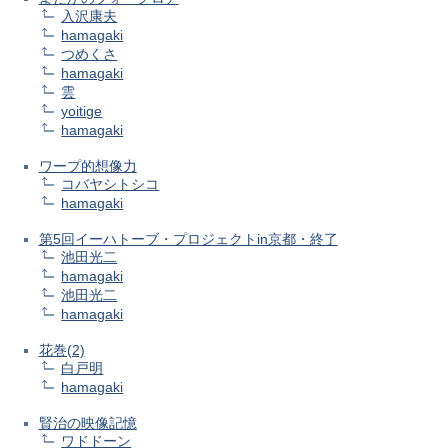
入沢康夫
hamagaki
つめくさ
hamagaki
雲
yoitige
hamagaki
ワープ的想像力
コバヤシトシコ
hamagaki
第5回イーハトーブ・プロジェクトin京都・終了
池田光二
hamagaki
池田光二
hamagaki
花巻(2)
白戸明
hamagaki
賢治の映像記憶
ワドドーン