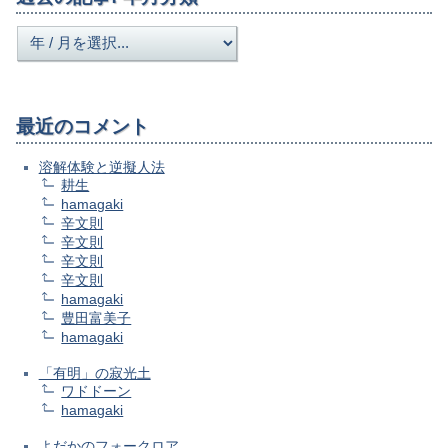
最近のコメント
溶解体験と逆擬人法
耕生
hamagaki
辛文則
辛文則
辛文則
辛文則
hamagaki
豊田富美子
hamagaki
「有明」の寂光土
ワドドーン
hamagaki
よだかのフォークロア