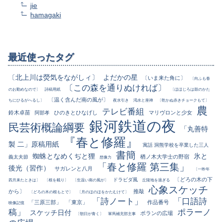
jie
hamagaki
最近使ったタグ
〔北上川は熒気をながしィ〕
よだかの星
〔いま来た角に〕
〔向ふも春
〔この森を通りぬければ〕
のお勤めなので〕
詩稿用紙
〔ほほじろは鼓のかた
〔温く含んだ南の風が〕
ちにひるがへるし〕
夜水引き
渇水と座禅
〔乾かぬ赤きチョークもて〕
農
テレビ番組
鈴木卓苗
ひのきとひなげし
マリヴロンと少女
阿部孝
銀河鉄道の夜
民芸術概論綱要
「丸善特
『春と修羅』
製 二」原稿用紙
寓話 洞熊学校を卒業した三人
書簡
蜘蛛となめくぢと狸
氷と
楢ノ木大学士の野宿
義太夫節
想像力
「春と修羅 第三集」
後光（習作）
サガレンと八月
〔一昨年
〔どろの木の下
ドラビダ風
四月来たときは〕
〔根を截り〕
〔生温い南の風が〕
丘陵地を過ぎる
心象スケッチ
から〕
推敲
〔どろの木の根もとで〕
〔月のほのほをかたむけて〕
「詩ノート」
「口語詩
「三原三部」
「東京」
作品番号
映像記憶
稿」
ポラーノ
スケッチ日付
ポランの広場
〔朝日が青く〕
軍馬補充部主事