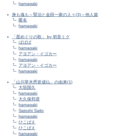
hamagaki
身も魂も～賢治と金田一家の人々(3)～他人篇
匿名
hamagaki
「星めぐりの歌」 by 初音ミク
ばばば
hamagaki
アヨアン・イゴカー
hamagaki
アヨアン・イゴカー
hamagaki
「山川草木悉皆成仏」の由来(1)
大垣国久
hamagaki
大久保邦彦
hamagaki
Satoshi Saito
hamagaki
ひこばえ
ひこばえ
hamagaki