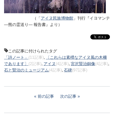
（「
アイヌ民族博物館
」刊行『イヨマンテ
―熊の霊送り― 報告書』より）
この記事に付けられたタグ
「詩ノート」
(11記事)
,
〔これらは素樸なアイヌ風の木柵
であります〕
(2記事)
,
アイヌ
(4記事)
,
宮沢賢治銅像
(4記事)
,
石と賢治のミュージアム
(4記事)
,
石碑
(97記事)
前の記事
次の記事