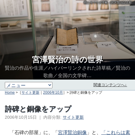
雨ニモマケズ手帳（宮沢賢治記念館）
宮澤賢治の詩の世界
賢治の作品や生涯／ハイパーリンクされた詩草稿／賢治の
歌曲／全国の文学碑…
関連コンテンツへ↓
Home
>［
サイト更新
｜
2006年10月
］> 詩碑と銅像をアップ
詩碑と銅像をアップ
2006年10月15日
｜
内容分類:
サイト更新
∮∬
「石碑の部屋」に、「
宮澤賢治銅像
」と、
「これらは素