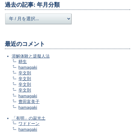
過去の記事: 年月分類
最近のコメント
溶解体験と逆擬人法
耕生
hamagaki
辛文則
辛文則
辛文則
辛文則
hamagaki
豊田富美子
hamagaki
「有明」の寂光土
ワドドーン
hamagaki