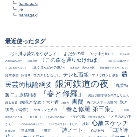
hamagaki
jie
hamagaki
最近使ったタグ
〔北上川は熒気をながしィ〕
よだかの星
〔いま来た角に〕
〔向ふも春
〔この森を通りぬければ〕
のお勤めなので〕
詩稿用紙
〔ほほじろは鼓のかた
〔温く含んだ南の風が〕
ちにひるがへるし〕
夜水引き
渇水と座禅
〔乾かぬ赤きチョークもて〕
農
テレビ番組
鈴木卓苗
ひのきとひなげし
マリヴロンと少女
阿部孝
銀河鉄道の夜
民芸術概論綱要
「丸善特
『春と修羅』
製 二」原稿用紙
寓話 洞熊学校を卒業した三人
書簡
蜘蛛となめくぢと狸
氷と
楢ノ木大学士の野宿
義太夫節
想像力
「春と修羅 第三集」
後光（習作）
サガレンと八月
〔一昨年
〔どろの木の下
ドラビダ風
四月来たときは〕
〔根を截り〕
〔生温い南の風が〕
丘陵地を過ぎる
心象スケッチ
から〕
推敲
〔どろの木の根もとで〕
〔月のほのほをかたむけて〕
「詩ノート」
「口語詩
「三原三部」
「東京」
作品番号
映像記憶
稿」
ポラーノ
スケッチ日付