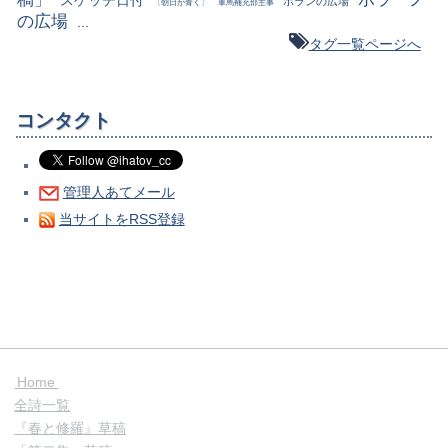
ポランの広場
〔朝日が青く〕
軍馬補充部主事
の広場
...
タグ一覧ページへ
コンタクト
管理人あてメール
当サイトをRSS登録
Home
全詩一覧
『春と修羅』草稿