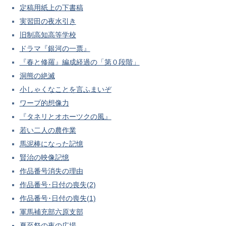
定稿用紙上の下書稿
実習田の夜水引き
旧制高知高等学校
ドラマ『銀河の一票』
『春と修羅』編成経過の「第０段階」
洞熊の絶滅
小しゃくなことを言ふまいぞ
ワープ的想像力
『タネリとオホーツクの風』
若い二人の農作業
馬泥棒になった記憶
賢治の映像記憶
作品番号消失の理由
作品番号･日付の喪失(2)
作品番号･日付の喪失(1)
軍馬補充部六原支部
夏至祭の夜の広場