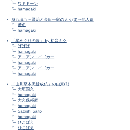
ワドドーン
hamagaki
身も魂も～賢治と金田一家の人々(3)～他人篇
匿名
hamagaki
「星めぐりの歌」 by 初音ミク
ばばば
hamagaki
アヨアン・イゴカー
hamagaki
アヨアン・イゴカー
hamagaki
「山川草木悉皆成仏」の由来(1)
大垣国久
hamagaki
大久保邦彦
hamagaki
Satoshi Saito
hamagaki
ひこばえ
ひこばえ