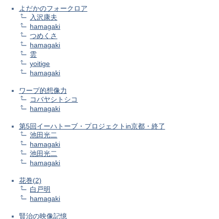
よだかのフォークロア
入沢康夫
hamagaki
つめくさ
hamagaki
雲
yoitige
hamagaki
ワープ的想像力
コバヤシトシコ
hamagaki
第5回イーハトーブ・プロジェクトin京都・終了
池田光二
hamagaki
池田光二
hamagaki
花巻(2)
白戸明
hamagaki
賢治の映像記憶