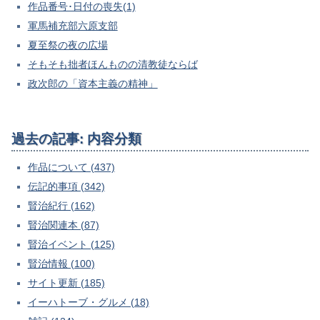
作品番号･日付の喪失(1)
軍馬補充部六原支部
夏至祭の夜の広場
そもそも拙者ほんものの清教徒ならば
政次郎の「資本主義の精神」
過去の記事: 内容分類
作品について (437)
伝記的事項 (342)
賢治紀行 (162)
賢治関連本 (87)
賢治イベント (125)
賢治情報 (100)
サイト更新 (185)
イーハトーブ・グルメ (18)