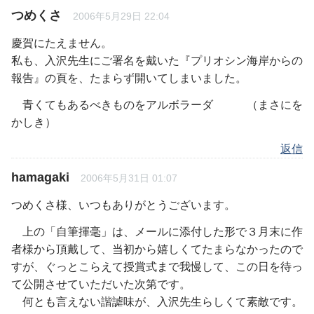
つめくさ
2006年5月29日 22:04
慶賀にたえません。
私も、入沢先生にご署名を戴いた『プリオシン海岸からの
報告』の頁を、たまらず開いてしまいました。
青くてもあるべきものをアルボラーダ （まさにを
かしき）
返信
hamagaki
2006年5月31日 01:07
つめくさ様、いつもありがとうございます。
上の「自筆揮毫」は、メールに添付した形で３月末に作
者様から頂戴して、当初から嬉しくてたまらなかったので
すが、ぐっとこらえて授賞式まで我慢して、この日を待っ
て公開させていただいた次第です。
何とも言えない諧謔味が、入沢先生らしくて素敵です。