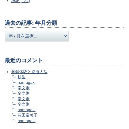
雑記 (124)
過去の記事: 年月分類
最近のコメント
溶解体験と逆擬人法
耕生
hamagaki
辛文則
辛文則
辛文則
辛文則
hamagaki
豊田富美子
hamagaki