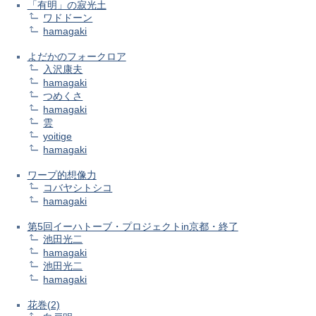
「有明」の寂光土
ワドドーン
hamagaki
よだかのフォークロア
入沢康夫
hamagaki
つめくさ
hamagaki
雲
yoitige
hamagaki
ワープ的想像力
コバヤシトシコ
hamagaki
第5回イーハトーブ・プロジェクトin京都・終了
池田光二
hamagaki
池田光二
hamagaki
花巻(2)