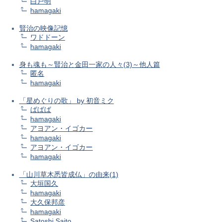
白戸明
hamagaki
賢治の映像記憶
ワドドーン
hamagaki
身も魂も～賢治と金田一家の人々(3)～他人篇
匿名
hamagaki
「星めぐりの歌」 by 初音ミク
ばばば
hamagaki
アヨアン・イゴカー
hamagaki
アヨアン・イゴカー
hamagaki
「山川草木悉皆成仏」の由来(1)
大垣国久
hamagaki
大久保邦彦
hamagaki
Satoshi Saito