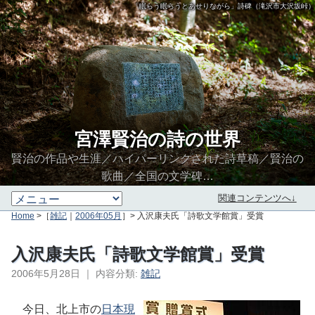
「眠らう眠らうとあせりながら」詩碑（滝沢市大沢坂峠）
宮澤賢治の詩の世界
賢治の作品や生涯／ハイパーリンクされた詩草稿／賢治の
歌曲／全国の文学碑…
関連コンテンツへ↓
Home
>［
雑記
｜
2006年05月
］> 入沢康夫氏「詩歌文学館賞」受賞
入沢康夫氏「詩歌文学館賞」受賞
2006年5月28日
｜
内容分類:
雑記
∮∬
今日、北上市の
日本現