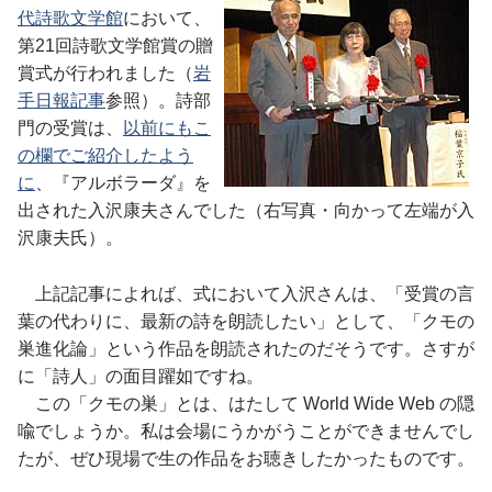
代詩歌文学館
において、
第21回詩歌文学館賞の贈
賞式が行われました（
岩
手日報記事
参照）。詩部
門の受賞は、
以前にもこ
の欄でご紹介したよう
に
、『アルボラーダ』を
出された入沢康夫さんでした（右写真・向かって左端が入
沢康夫氏）。
上記記事によれば、式において入沢さんは、「受賞の言
葉の代わりに、最新の詩を朗読したい」として、「クモの
巣進化論」という作品を朗読されたのだそうです。さすが
に「詩人」の面目躍如ですね。
この「クモの巣」とは、はたして World Wide Web の隠
喩でしょうか。私は会場にうかがうことができませんでし
たが、ぜひ現場で生の作品をお聴きしたかったものです。