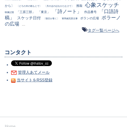
心象スケッチ
から〕
推敲
〔どろの木の根もとで〕
〔月のほのほをかたむけて〕
「詩ノート」
「口語詩
「三原三部」
「東京」
作品番号
映像記憶
稿」
ポラーノ
スケッチ日付
ポランの広場
〔朝日が青く〕
軍馬補充部主事
の広場
...
タグ一覧ページへ
コンタクト
管理人あてメール
当サイトをRSS登録
Home