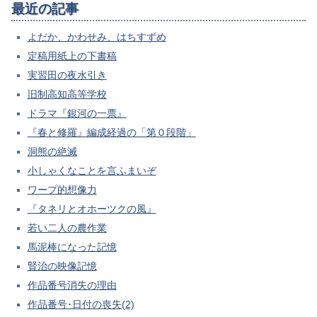
最近の記事
よだか、かわせみ、はちすずめ
定稿用紙上の下書稿
実習田の夜水引き
旧制高知高等学校
ドラマ『銀河の一票』
『春と修羅』編成経過の「第０段階」
洞熊の絶滅
小しゃくなことを言ふまいぞ
ワープ的想像力
『タネリとオホーツクの風』
若い二人の農作業
馬泥棒になった記憶
賢治の映像記憶
作品番号消失の理由
作品番号･日付の喪失(2)