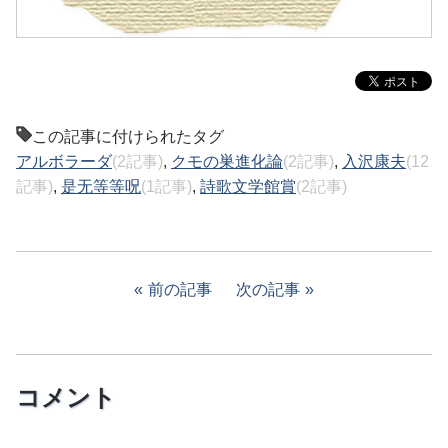
この記事に付けられたタグ
アルボラーダ
(2記事)
,
クモの巣進化論
(2記事)
,
入沢康夫
(12
記事)
,
是无等等呪
(1記事)
,
詩歌文学館賞
(2記事)
前の記事
次の記事
コメント