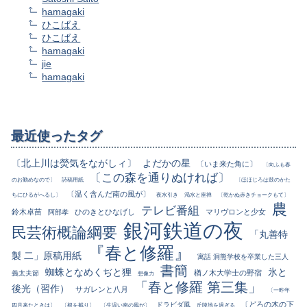
hamagaki
ひこばえ
ひこばえ
hamagaki
jie
hamagaki
最近使ったタグ
〔北上川は熒気をながしィ〕
よだかの星
〔いま来た角に〕
〔向ふも春
〔この森を通りぬければ〕
のお勤めなので〕
詩稿用紙
〔ほほじろは鼓のかた
〔温く含んだ南の風が〕
ちにひるがへるし〕
夜水引き
渇水と座禅
〔乾かぬ赤きチョークもて〕
農
テレビ番組
鈴木卓苗
ひのきとひなげし
マリヴロンと少女
阿部孝
銀河鉄道の夜
民芸術概論綱要
「丸善特
『春と修羅』
製 二」原稿用紙
寓話 洞熊学校を卒業した三人
書簡
蜘蛛となめくぢと狸
氷と
楢ノ木大学士の野宿
義太夫節
想像力
「春と修羅 第三集」
後光（習作）
サガレンと八月
〔一昨年
〔どろの木の下
ドラビダ風
四月来たときは〕
〔根を截り〕
〔生温い南の風が〕
丘陵地を過ぎる