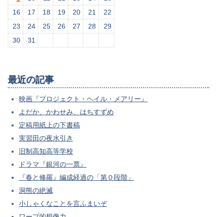
16
17
18
19
20
21
22
23
24
25
26
27
28
29
30
31
最近の記事
映画『プロジェクト・ヘイル・メアリー』
よだか、かわせみ、はちすずめ
定稿用紙上の下書稿
実習田の夜水引き
旧制高知高等学校
ドラマ『銀河の一票』
『春と修羅』編成経過の「第０段階」
洞熊の絶滅
小しゃくなことを言ふまいぞ
ワープ的想像力