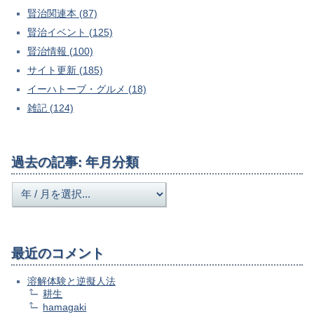
賢治関連本 (87)
賢治イベント (125)
賢治情報 (100)
サイト更新 (185)
イーハトーブ・グルメ (18)
雑記 (124)
過去の記事: 年月分類
最近のコメント
溶解体験と逆擬人法
耕生
hamagaki