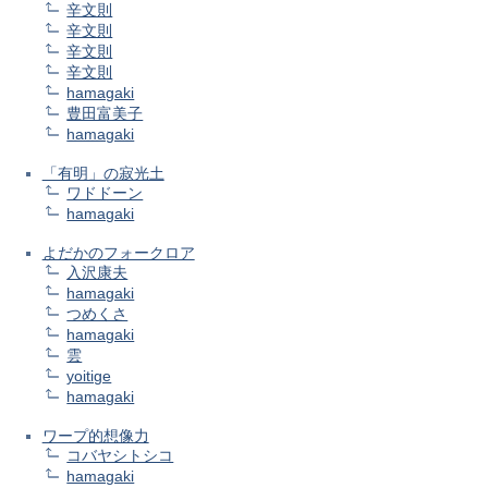
辛文則
辛文則
辛文則
辛文則
hamagaki
豊田富美子
hamagaki
「有明」の寂光土
ワドドーン
hamagaki
よだかのフォークロア
入沢康夫
hamagaki
つめくさ
hamagaki
雲
yoitige
hamagaki
ワープ的想像力
コバヤシトシコ
hamagaki