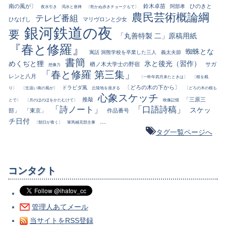
南の風が〕
鈴木卓苗
ひのきと
阿部孝
夜水引き
渇水と座禅
〔乾かぬ赤きチョークもて〕
農民芸術概論綱
テレビ番組
ひなげし
マリヴロンと少女
銀河鉄道の夜
要
「丸善特製 二」原稿用紙
『春と修羅』
蜘蛛とな
寓話 洞熊学校を卒業した三人
義太夫節
書簡
めくぢと狸
氷と後光（習作）
楢ノ木大学士の野宿
サガ
想像力
「春と修羅 第三集」
レンと八月
〔一昨年四月来たときは〕
〔根を截
〔どろの木の下から〕
ドラビダ風
り〕
〔生温い南の風が〕
丘陵地を過ぎる
〔どろの木の根も
心象スケッチ
推敲
「三原三
とで〕
〔月のほのほをかたむけて〕
映像記憶
「詩ノート」
「口語詩稿」
スケッ
部」
「東京」
作品番号
チ日付
...
〔朝日が青く〕
軍馬補充部主事
タグ一覧ページへ
コンタクト
管理人あてメール
当サイトをRSS登録