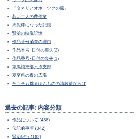
『タネリとオホーツクの風』
若い二人の農作業
馬泥棒になった記憶
賢治の映像記憶
作品番号消失の理由
作品番号･日付の喪失(2)
作品番号･日付の喪失(1)
軍馬補充部六原支部
夏至祭の夜の広場
そもそも拙者ほんものの清教徒ならば
過去の記事: 内容分類
作品について (438)
伝記的事項 (342)
賢治紀行 (162)