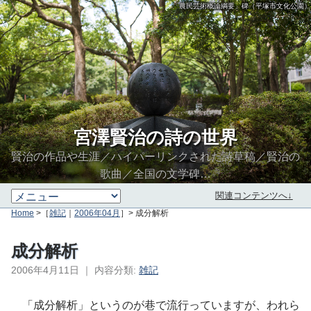
「農民芸術概論綱要」碑（平塚市文化公園）
宮澤賢治の詩の世界
賢治の作品や生涯／ハイパーリンクされた詩草稿／賢治の
歌曲／全国の文学碑…
関連コンテンツへ↓
Home
>［
雑記
｜
2006年04月
］> 成分解析
成分解析
2006年4月11日
｜
内容分類:
雑記
∮∬
「成分解析」というのが巷で流行っていますが、われら