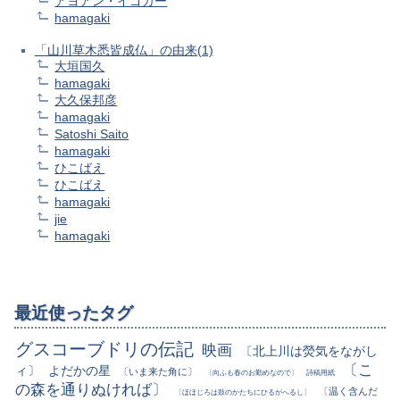
アヨアン・イゴカー
hamagaki
「山川草木悉皆成仏」の由来(1)
大垣国久
hamagaki
大久保邦彦
hamagaki
Satoshi Saito
hamagaki
ひこばえ
ひこばえ
hamagaki
jie
hamagaki
最近使ったタグ
グスコーブドリの伝記
映画
〔北上川は熒気をながし
〔こ
ィ〕
よだかの星
〔いま来た角に〕
〔向ふも春のお勤めなので〕
詩稿用紙
の森を通りぬければ〕
〔温く含んだ
〔ほほじろは鼓のかたちにひるがへるし〕