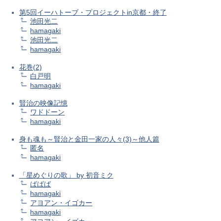
第5回イーハトーブ・プロジェクトin京都・終了
池田光二
hamagaki
池田光二
hamagaki
花巻(2)
白戸明
hamagaki
賢治の映像記憶
ワドドーン
hamagaki
身も魂も～賢治と金田一家の人々(3)～他人篇
匿名
hamagaki
「星めぐりの歌」 by 初音ミク
ばばば
hamagaki
アヨアン・イゴカー
hamagaki