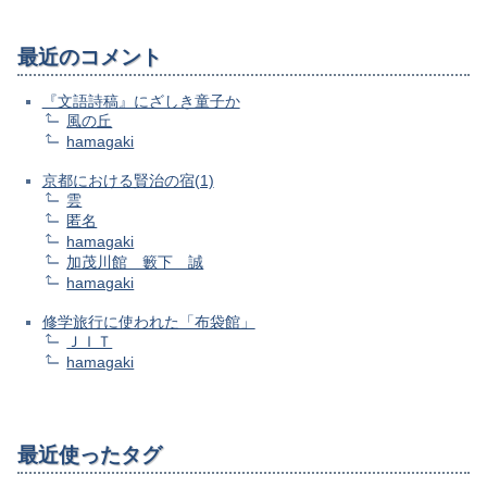
最近のコメント
『文語詩稿』にざしき童子か
風の丘
hamagaki
京都における賢治の宿(1)
雲
匿名
hamagaki
加茂川館 籔下 誠
hamagaki
修学旅行に使われた「布袋館」
ＪＩＴ
hamagaki
最近使ったタグ