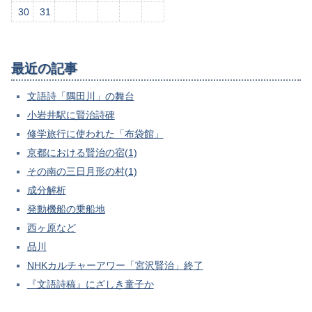
30
31
最近の記事
文語詩「隅田川」の舞台
小岩井駅に賢治詩碑
修学旅行に使われた「布袋館」
京都における賢治の宿(1)
その南の三日月形の村(1)
成分解析
発動機船の乗船地
西ヶ原など
品川
NHKカルチャーアワー「宮沢賢治」終了
『文語詩稿』にざしき童子か