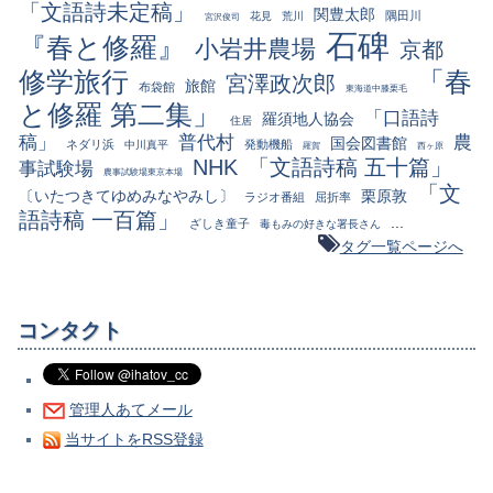
「文語詩未定稿」
関豊太郎
隅田川
花見
荒川
宮沢俊司
石碑
『春と修羅』
小岩井農場
京都
修学旅行
「春
宮澤政次郎
旅館
布袋館
東海道中膝栗毛
と修羅 第二集」
「口語詩
羅須地人協会
住居
稿」
普代村
農
国会図書館
ネダリ浜
発動機船
中川真平
羅賀
西ヶ原
NHK
「文語詩稿 五十篇」
事試験場
農事試験場東京本場
「文
〔いたつきてゆめみなやみし〕
栗原敦
ラジオ番組
屈折率
語詩稿 一百篇」
...
ざしき童子
毒もみの好きな署長さん
タグ一覧ページへ
コンタクト
管理人あてメール
当サイトをRSS登録