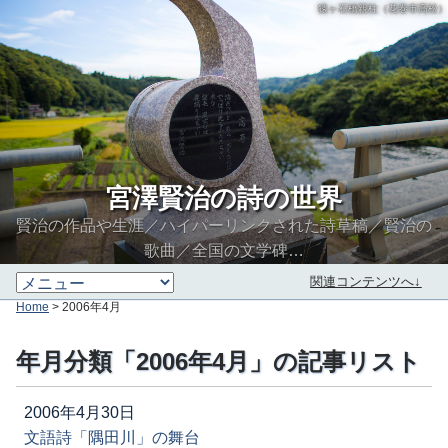
猿ヶ石橋親柱（花巻市高松）
宮澤賢治の詩の世界
賢治の作品や生涯／ハイパーリンクされた詩草稿／賢治の
歌曲／全国の文学碑…
関連コンテンツへ↓
Home
> 2006年4月
年月分類「2006年4月」の記事リスト
2006年4月30日
文語詩「隅田川」の舞台