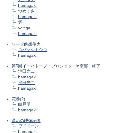
hamagaki
つめくさ
hamagaki
雲
yoitige
hamagaki
ワープ的想像力
コバヤシトシコ
hamagaki
第5回イーハトーブ・プロジェクトin京都・終了
池田光二
hamagaki
池田光二
hamagaki
花巻(2)
白戸明
hamagaki
賢治の映像記憶
ワドドーン
hamagaki