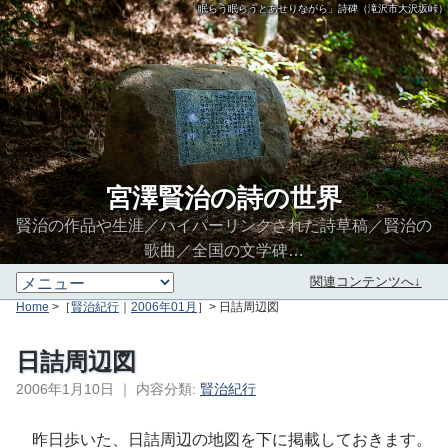
「眠らう眠らうとあせりながら」詩碑（滝沢市大沢坂峠）
宮澤賢治の詩の世界
賢治の作品や生涯／ハイパーリンクされた詩草稿／賢治の
歌曲／全国の文学碑…
関連コンテンツへ↓
Home
>［
賢治紀行
｜
2006年01月
］> 日詰周辺図
日詰周辺図
2006年1月10日
｜
内容分類:
賢治紀行
∮∬
昨日歩いた、日詰周辺の地図を下に掲載しておきます。