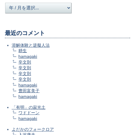
最近のコメント
溶解体験と逆擬人法
耕生
hamagaki
辛文則
辛文則
辛文則
辛文則
hamagaki
豊田富美子
hamagaki
「有明」の寂光土
ワドドーン
hamagaki
よだかのフォークロア
入沢康夫