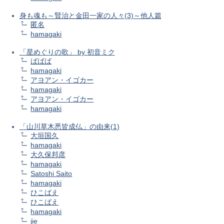
身も魂も～賢治と金田一家の人々(3)～他人篇
匿名
hamagaki
「星めぐりの歌」 by 初音ミク
ばばば
hamagaki
アヨアン・イゴカー
hamagaki
アヨアン・イゴカー
hamagaki
「山川草木悉皆成仏」の由来(1)
大垣国久
hamagaki
大久保邦彦
hamagaki
Satoshi Saito
hamagaki
ひこばえ
ひこばえ
hamagaki
jie