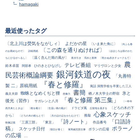
hamagaki
最近使ったタグ
〔北上川は熒気をながしィ〕
よだかの星
〔いま来た角に〕
〔向ふも春
〔この森を通りぬければ〕
のお勤めなので〕
詩稿用紙
〔ほほじろは鼓のかた
〔温く含んだ南の風が〕
ちにひるがへるし〕
夜水引き
渇水と座禅
〔乾かぬ赤きチョークもて〕
農
テレビ番組
鈴木卓苗
ひのきとひなげし
マリヴロンと少女
阿部孝
銀河鉄道の夜
民芸術概論綱要
「丸善特
『春と修羅』
製 二」原稿用紙
寓話 洞熊学校を卒業した三人
書簡
蜘蛛となめくぢと狸
氷と
楢ノ木大学士の野宿
義太夫節
想像力
「春と修羅 第三集」
後光（習作）
サガレンと八月
〔一昨年
〔どろの木の下
ドラビダ風
四月来たときは〕
〔根を截り〕
〔生温い南の風が〕
丘陵地を過ぎる
心象スケッチ
から〕
推敲
〔どろの木の根もとで〕
〔月のほのほをかたむけて〕
「詩ノート」
「口語詩
「三原三部」
「東京」
作品番号
映像記憶
稿」
ポラーノ
スケッチ日付
ポランの広場
〔朝日が青く〕
軍馬補充部主事
の広場
...