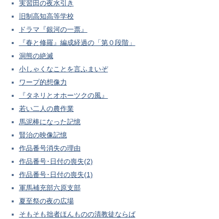
実習田の夜水引き
旧制高知高等学校
ドラマ『銀河の一票』
『春と修羅』編成経過の「第０段階」
洞熊の絶滅
小しゃくなことを言ふまいぞ
ワープ的想像力
『タネリとオホーツクの風』
若い二人の農作業
馬泥棒になった記憶
賢治の映像記憶
作品番号消失の理由
作品番号･日付の喪失(2)
作品番号･日付の喪失(1)
軍馬補充部六原支部
夏至祭の夜の広場
そもそも拙者ほんものの清教徒ならば