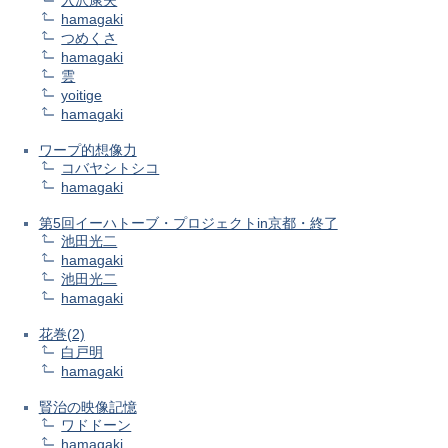
hamagaki
つめくさ
hamagaki
雲
yoitige
hamagaki
ワープ的想像力
コバヤシトシコ
hamagaki
第5回イーハトーブ・プロジェクトin京都・終了
池田光二
hamagaki
池田光二
hamagaki
花巻(2)
白戸明
hamagaki
賢治の映像記憶
ワドドーン
hamagaki