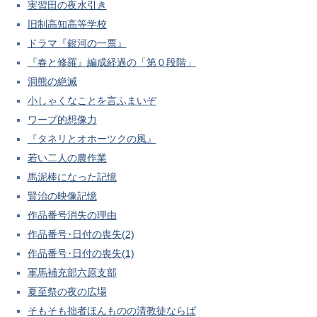
実習田の夜水引き
旧制高知高等学校
ドラマ『銀河の一票』
『春と修羅』編成経過の「第０段階」
洞熊の絶滅
小しゃくなことを言ふまいぞ
ワープ的想像力
『タネリとオホーツクの風』
若い二人の農作業
馬泥棒になった記憶
賢治の映像記憶
作品番号消失の理由
作品番号･日付の喪失(2)
作品番号･日付の喪失(1)
軍馬補充部六原支部
夏至祭の夜の広場
そもそも拙者ほんものの清教徒ならば