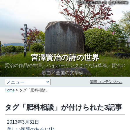
「花巻農学校精神歌」碑（花巻農業高校）
宮澤賢治の詩の世界
賢治の作品や生涯／ハイパーリンクされた詩草稿／賢治の
歌曲／全国の文学碑…
関連コンテンツへ↓
Home
> タグ「肥料相談」
タグ「肥料相談」が付けられた3記事
2013年3月31日
美しい医院のあるじ(1)