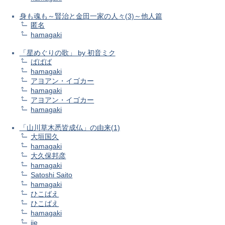
身も魂も～賢治と金田一家の人々(3)～他人篇
匿名
hamagaki
「星めぐりの歌」 by 初音ミク
ばばば
hamagaki
アヨアン・イゴカー
hamagaki
アヨアン・イゴカー
hamagaki
「山川草木悉皆成仏」の由来(1)
大垣国久
hamagaki
大久保邦彦
hamagaki
Satoshi Saito
hamagaki
ひこばえ
ひこばえ
hamagaki
jie