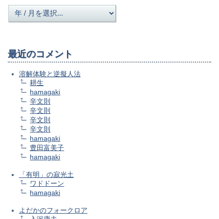
最近のコメント
溶解体験と逆擬人法
耕生
hamagaki
辛文則
辛文則
辛文則
辛文則
hamagaki
豊田富美子
hamagaki
「有明」の寂光土
ワドドーン
hamagaki
よだかのフォークロア
入沢康夫