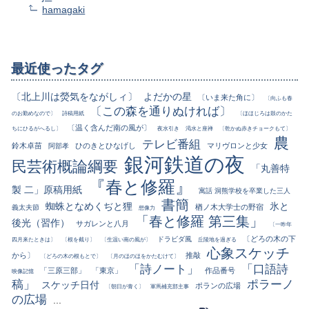
hamagaki
最近使ったタグ
〔北上川は熒気をながしィ〕
よだかの星
〔いま来た角に〕
〔向ふも春
〔この森を通りぬければ〕
のお勤めなので〕
詩稿用紙
〔ほほじろは鼓のかた
〔温く含んだ南の風が〕
ちにひるがへるし〕
夜水引き
渇水と座禅
〔乾かぬ赤きチョークもて〕
農
テレビ番組
鈴木卓苗
ひのきとひなげし
マリヴロンと少女
阿部孝
銀河鉄道の夜
民芸術概論綱要
「丸善特
『春と修羅』
製 二」原稿用紙
寓話 洞熊学校を卒業した三人
書簡
蜘蛛となめくぢと狸
氷と
楢ノ木大学士の野宿
義太夫節
想像力
「春と修羅 第三集」
後光（習作）
サガレンと八月
〔一昨年
〔どろの木の下
ドラビダ風
四月来たときは〕
〔根を截り〕
〔生温い南の風が〕
丘陵地を過ぎる
心象スケッチ
から〕
推敲
〔どろの木の根もとで〕
〔月のほのほをかたむけて〕
「詩ノート」
「口語詩
「三原三部」
「東京」
作品番号
映像記憶
稿」
ポラーノ
スケッチ日付
ポランの広場
〔朝日が青く〕
軍馬補充部主事
の広場
...