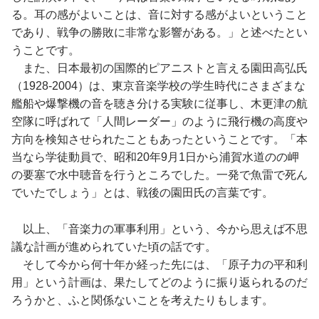
る。耳の感がよいことは、音に対する感がよいということ
であり、戦争の勝敗に非常な影響がある。」と述べたとい
うことです。
また、日本最初の国際的ピアニストと言える園田高弘氏
（1928-2004）は、東京音楽学校の学生時代にさまざまな
艦船や爆撃機の音を聴き分ける実験に従事し、木更津の航
空隊に呼ばれて「人間レーダー」のように飛行機の高度や
方向を検知させられたこともあったということです。「本
当なら学徒動員で、昭和20年9月1日から浦賀水道のの岬
の要塞で水中聴音を行うところでした。一発で魚雷で死ん
でいたでしょう」とは、戦後の園田氏の言葉です。
以上、「音楽力の軍事利用」という、今から思えば不思
議な計画が進められていた頃の話です。
そして今から何十年か経った先には、「原子力の平和利
用」という計画は、果たしてどのように振り返られるのだ
ろうかと、ふと関係ないことを考えたりもします。