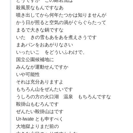
どうですか この鎔岩流は
殺風景なもんですなあ
噴き出してから何年たつかは知りませんが
かう日が照ると空気の渦がぐらぐらたって
まるで大きな鍋ですな
いたゞきの雪もあをあを煮えさうです
まあパンをおあがりなさい
いったいこゝをどういふわけで、
国立公園候補地に
みんなが運動せんですか
いや可能性
それは充分ありますよ
もちろん山をぜんたいです
うしろの方の火口湖 温泉 もちろんですな
鞍掛山もむろんです
ぜんたい鞍掛山はです
Ur-Iwate とも申すべく
大地獄よりまだ前の