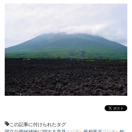
この記事に付けられたタグ
国立公園候補地に関する意見
(1記事)
,
最相葉月
(7記事)
,
鎔