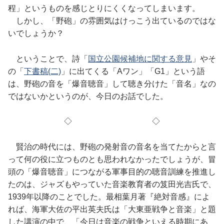
程」というものを感じとりにくくなってしまいます。
しかし、「野砲」の雰囲気はけっこう出ているのではな
いでしょうか？
ということで、詩「
国立公園候補地に関する意見
」やそ
の「
下書稿(二)
」に出てくる「Aワン」「G1」という語
は、野砲の音を「爆音聴音」して聴き分けた「音名」なの
ではないかというのが、今日のお話でした。
◇ ◇
賢治の時代には、野砲の発射音の音名を当てたからと言
って何の役に立つものとも思われなかったでしょうが、冒
頭の「爆音聴音」につながる軍事目的の聴音訓練を推進し
たのは、ジャズもやっていた音楽教育者の笈田光吉氏で、
1939年以降のことでした。最相葉月著『絶対音感』によ
れば、海軍大佐の平出英夫氏は「大東亜戦争と音楽」と題
した講演の中で、「今日は音楽の戦争といえる時期にあ