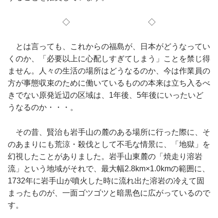
◇ ◇
とは言っても、これからの福島が、日本がどうなってい
くのか、「必要以上に心配しすぎてしまう」ことを禁じ得
ません。人々の生活の場所はどうなるのか、今は作業員の
方が事態収束のために働いているものの本来は立ち入るべ
きでない原発近辺の区域は、1年後、5年後にいったいど
うなるのか・・・。
その昔、賢治も岩手山の麓のある場所に行った際に、そ
のあまりにも荒涼・殺伐として不毛な情景に、「地獄」を
幻視したことがありました。岩手山東麓の「焼走り溶岩
流」という地域がそれで、最大幅2.8km×1.0kmの範囲に、
1732年に岩手山が噴火した時に流れ出た溶岩の冷えて固
まったものが、一面ゴツゴツと暗黒色に広がっているので
す。