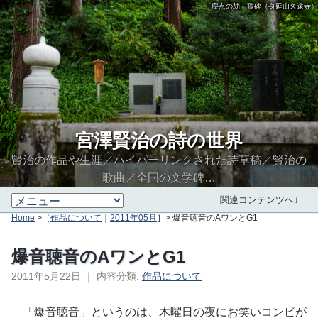
「塵点の劫」歌碑（身延山久遠寺）
宮澤賢治の詩の世界
賢治の作品や生涯／ハイパーリンクされた詩草稿／賢治の
歌曲／全国の文学碑…
関連コンテンツへ↓
Home
>［
作品について
｜
2011年05月
］> 爆音聴音のAワンとG1
爆音聴音のAワンとG1
2011年5月22日
｜
内容分類:
作品について
∮∬
「爆音聴音」というのは、木曜日の夜にお笑いコンビが