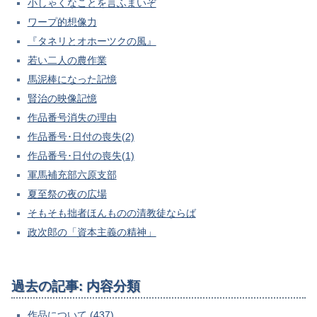
小しゃくなことを言ふまいぞ
ワープ的想像力
『タネリとオホーツクの風』
若い二人の農作業
馬泥棒になった記憶
賢治の映像記憶
作品番号消失の理由
作品番号･日付の喪失(2)
作品番号･日付の喪失(1)
軍馬補充部六原支部
夏至祭の夜の広場
そもそも拙者ほんものの清教徒ならば
政次郎の「資本主義の精神」
過去の記事: 内容分類
作品について (437)