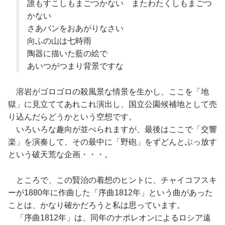
誰もすこしもまごつかない またわたくしもまごつ
かない
さあパンをおあがりなさい
向ふの山は七時雨
陶器に描いた藍の絵で
あいつがつまり背景ですな
溶岩がゴロゴロの殺風景な情景を生かし、ここを「地
獄」に見立ててあれこれ演出し、国立公園候補地として売
り込んだらどうかという空想です。
いろいろな趣向が並べられますが、最後はここで「交響
楽」を演奏して、その最中に「野砲」をずどんとぶっ放す
という破天荒な企画・・・。
ところで、この賢治の着想のヒントに、チャイコフスキ
ーが1880年に作曲した「序曲1812年」という曲があった
ことは、かなり確かだろうと私は思っています。
「序曲1812年」は、同年のナポレオンによるロシア遠