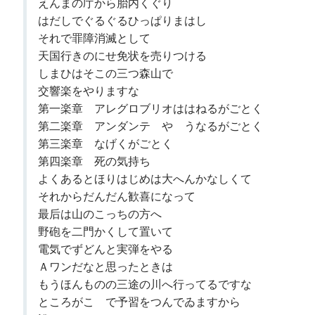
えんまの庁から胎内くぐり
はだしでぐるぐるひっぱりまはし
それで罪障消滅として
天国行きのにせ免状を売りつける
しまひはそこの三つ森山で
交響楽をやりますな
第一楽章 アレグロブリオははねるがごとく
第二楽章 アンダンテ やゝうなるがごとく
第三楽章 なげくがごとく
第四楽章 死の気持ち
よくあるとほりはじめは大へんかなしくて
それからだんだん歓喜になって
最后は山のこっちの方へ
野砲を二門かくして置いて
電気でずどんと実弾をやる
Ａワンだなと思ったときは
もうほんものの三途の川へ行ってるですな
ところがこゝで予習をつんでゐますから