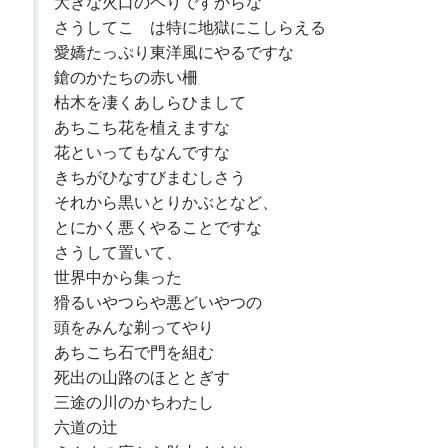
大きな火口のヘりですからな
さうしてこゝは特に地獄にこしらえる
愛嬌たっぷり東洋風にやるですな
鎗のかたちの赤い柵
枯木を凄くあしらひまして
あちこち花を植えますな
花といってもなんですな
きちがひなすびまむしさう
それから黒いとりかぶとなど、
とにかく悪くやることですな
さうして置いて、
世界中から集った
猾るいやつらや悪どいやつの
頭をみんな剃ってやり
あちこち石で門を組む
死出の山路のほととぎす
三途の川のかちわたし
六道の辻