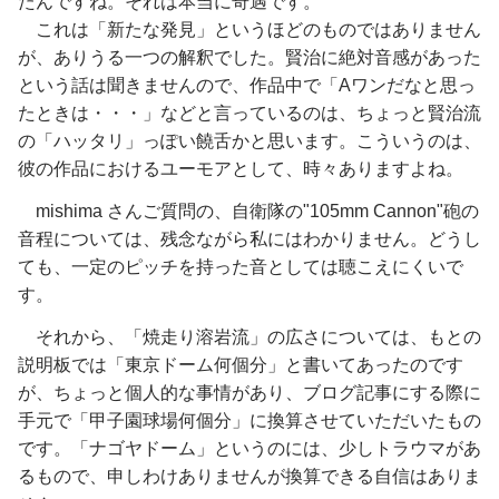
たんですね。それは本当に奇遇です。
これは「新たな発見」というほどのものではありません
が、ありうる一つの解釈でした。賢治に絶対音感があった
という話は聞きませんので、作品中で「Aワンだなと思っ
たときは・・・」などと言っているのは、ちょっと賢治流
の「ハッタリ」っぽい饒舌かと思います。こういうのは、
彼の作品におけるユーモアとして、時々ありますよね。
mishima さんご質問の、自衛隊の"105mm Cannon"砲の
音程については、残念ながら私にはわかりません。どうし
ても、一定のピッチを持った音としては聴こえにくいで
す。
それから、「焼走り溶岩流」の広さについては、もとの
説明板では「東京ドーム何個分」と書いてあったのです
が、ちょっと個人的な事情があり、ブログ記事にする際に
手元で「甲子園球場何個分」に換算させていただいたもの
です。「ナゴヤドーム」というのには、少しトラウマがあ
るもので、申しわけありませんが換算できる自信はありま