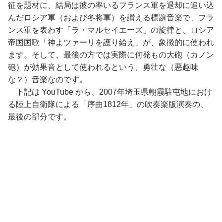
征を題材に、結局は彼の率いるフランス軍を退却に追い込
んだロシア軍（および冬将軍）を讃える標題音楽で、フラ
ンス軍を表わす「ラ・マルセイエーズ」の旋律と、ロシア
帝国国歌「神よツァーリを護り給え」が、象徴的に使われ
ます。そして、最後の方では実際に何発もの大砲（カノン
砲）が効果音として使われるという、勇壮な（悪趣味
な？）音楽なのです。
下記は YouTube から、2007年埼玉県朝霞駐屯地におけ
る陸上自衛隊による「序曲1812年」の吹奏楽版演奏の、
最後の部分です。