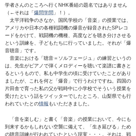
学者さんのところへ行くNHK番組の題名ではありません
（←それは「
爆問学問
」！）。
太平洋戦争のさなか、国民学校の「音楽」の授業では、
アメリカや日本の各種戦闘機の爆音が録音されたSPレコ
ードをかけて、戦闘機の機種、高度などを聴き分けさせる
という訓練を、子どもたちに行っていました。それが「爆
音聴音」です。
音楽における「聴音＝ソルフェージュ」の練習というの
は、先生がピアノで弾くメロディーを聴いて楽譜に書きと
るというもので、私も中学生の頃に受けていたことがあり
ましたが、これを何と「爆音」で行うわけですね。四国の
片田舎で育った私の父が戦時中に小学校でそういう授業を
受けたという話をツイッターでしたところ、山梨県でも行
われていたとの
情報
もいただきました。
「音を楽しむ」と書く「音楽」の授業において、今にも
到来するかもしれない空襲に備えて、「生き延びる」ため
の聴音訓練が行われていたという現実・・・。それは、戦