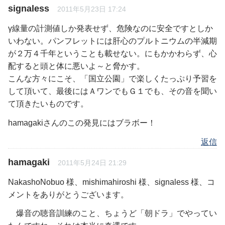
signaless
2011年5月23日 17:24
γ線量の計測値しか発表せず、危険なのに安全ですとしか
いわない。パンフレットには肝心のプルトニウムの半減期
が２万４千年ということも載せない。にもかかわらず、心
配すると頭と体に悪いよ～と脅かす。
こんな方々にこそ、「国立公園」で楽しくたっぷり予習を
して頂いて、最後にはＡワンでもＧ１でも、その音を聞い
て頂きたいものです。
hamagakiさんのこの発見にはブラボー！
返信
hamagaki
2011年5月24日 21:29
NakashoNobuo 様、mishimahiroshi 様、signaless 様、コ
メントをありがとうございます。
爆音の聴音訓練のこと、ちょうど「朝ドラ」でやってい