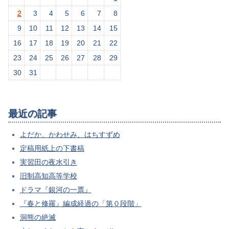
2
3
4
5
6
7
8
9
10
11
12
13
14
15
16
17
18
19
20
21
22
23
24
25
26
27
28
29
30
31
最近の記事
よだか、かわせみ、はちすずめ
定稿用紙上の下書稿
実習田の夜水引き
旧制高知高等学校
ドラマ『銀河の一票』
『春と修羅』編成経過の「第０段階」
洞熊の絶滅