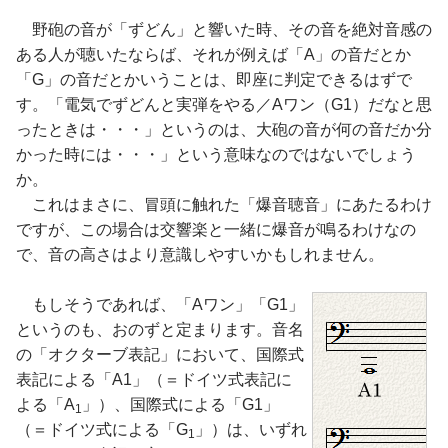
野砲の音が「ずどん」と響いた時、その音を絶対音感の
ある人が聴いたならば、それが例えば「A」の音だとか
「G」の音だとかいうことは、即座に判定できるはずで
す。「電気でずどんと実弾をやる／Aワン（G1）だなと思
ったときは・・・」というのは、大砲の音が何の音だか分
かった時には・・・」という意味なのではないでしょう
か。
これはまさに、冒頭に触れた「爆音聴音」にあたるわけ
ですが、この場合は交響楽と一緒に爆音が鳴るわけなの
で、音の高さはより意識しやすいかもしれません。
もしそうであれば、「Aワン」「G1」
というのも、おのずと定まります。音名
の「オクターブ表記」において、国際式
表記による「A1」（＝ドイツ式表記に
よる「A
」）、国際式による「G1」
1
（＝ドイツ式による「G
」）は、いずれ
1