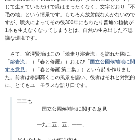
じて生えているだけで緑はまったくなく、文字どおり「不
毛の地」という情景です。もちろん放射能なんかないので
すが、噴火によってその後300年にもわたり普通の植物が
1本も生えなくなってしまうとは、自然の生み出した不思
議な環境です。
さて、宮澤賢治はこの「焼走り溶岩流」を訪れた際に、
「
鎔岩流
」（『春と修羅』）および「
国立公園候補地に関
する意見
」（「春と修羅 第二集」）という詩を作りまし
た。前者は格調高くこの風景を謳い、後者はそれと対照的
に、とてもユーモラスな語り口です。
三三七
国立公園候補地に関する意見
一九二五、五、一一、