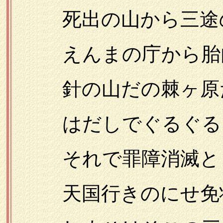
死出の山から三途
えんまの庁から胎
針の山だの棘ヶ原
はだしでぐるぐる引
それで罪障消滅と
天国行きのにせ免状