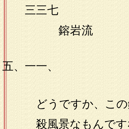
三三七
鎔岩流
一九
五、一一、
どうですか、この
殺風景なもんです