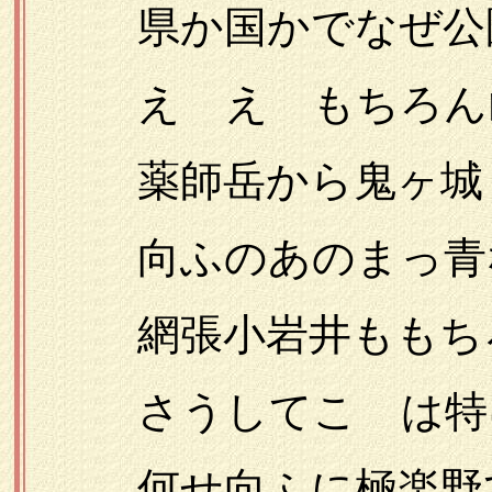
県か国かでなぜ公園
えゝえ もちろん山
薬師岳から鬼ヶ城
向ふのあのまっ青な
網張小岩井ももちろ
さうしてこゝは特に
何せ向ふに極楽野て