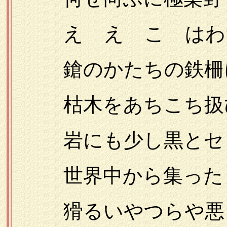
えゝえゝこゝはわた
鎗のかたちの鉄柵
枯木をあちこち扱
岩にも少し黒とセピ
世界中から集った
猾るいやつらや悪ど