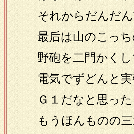
それからだんだん歓
最后は山のこっち
野砲を二門かくし
電気でずどんと実
Ｇ１だなと思った
もうほんものの三途