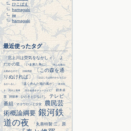
ひこばえ
hamagaki
jie
hamagaki
最近使ったタグ
〔北上川は熒気をながしィ〕
よ
だかの星
〔いま来た角に〕
〔向ふも春の
〔この森を通
お勤めなので〕
詩稿用紙
りぬければ〕
〔ほほじろは鼓のかたちにひ
〔温く含んだ南の風が〕
るがへるし〕
夜水引
鈴木卓
き
渇水と座禅
〔乾かぬ赤きチョークもて〕
テレビ
苗
ひのきとひなげし
阿部孝
農民芸
番組
マリヴロンと少女
銀河鉄
術概論綱要
道の夜
「丸善特製 二」原