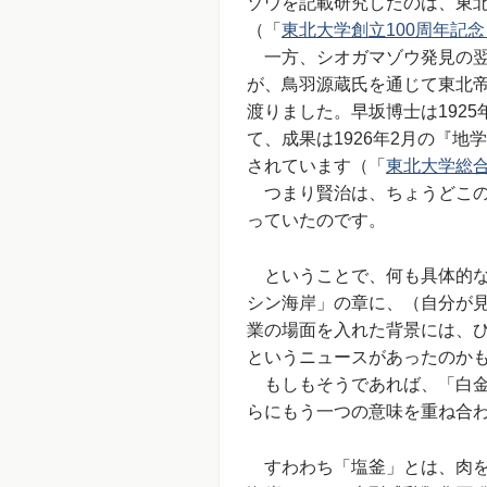
ゾウを記載研究したのは、東
（「
東北大学創立100周年記
一方、シオガマゾウ発見の翌
が、鳥羽源蔵氏を通じて東北
渡りました。早坂博士は192
て、成果は1926年2月の『
されています（「
東北大学総
つまり賢治は、ちょうどこの
っていたのです。
ということで、何も具体的な
シン海岸」の章に、（自分が
業の場面を入れた背景には、
というニュースがあったのか
もしもそうであれば、「白金
らにもう一つの意味を重ね合
すわわち「塩釜」とは、肉を