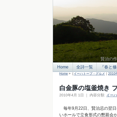
賢治の
Home
全詩一覧
『春と修
Home
>［
イーハトーブ・グルメ
｜
2010
白金豚の塩釜焼き 
2010年4月 1日
｜
内容分類:
イー
毎年9月22日、賢治忌の翌
いホールで立食形式の懇親会