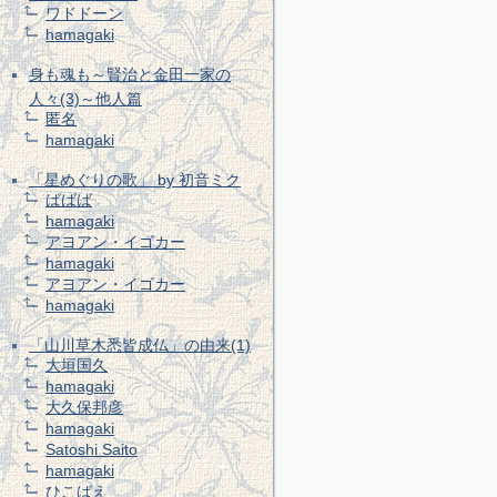
ワドドーン
hamagaki
身も魂も～賢治と金田一家の
人々(3)～他人篇
匿名
hamagaki
「星めぐりの歌」 by 初音ミク
ばばば
hamagaki
アヨアン・イゴカー
hamagaki
アヨアン・イゴカー
hamagaki
「山川草木悉皆成仏」の由来(1)
大垣国久
hamagaki
大久保邦彦
hamagaki
Satoshi Saito
hamagaki
ひこばえ