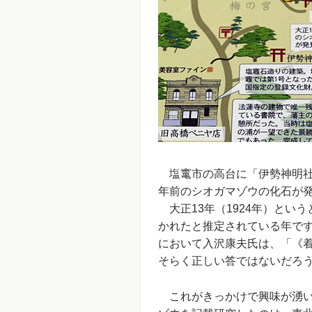
塩竃市の高台に「伊勢神明社」
年前のシオガマゾウの化石が
大正13年（1924年）とい
かれたと推定されている年で
において入沢康夫氏は、「《着
そらく正しい答ではないだろ
これがきっかけで興味が湧い