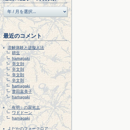
最近のコメント
溶解体験と逆擬人法
耕生
hamagaki
辛文則
辛文則
辛文則
辛文則
hamagaki
豊田富美子
hamagaki
「有明」の寂光土
ワドドーン
hamagaki
よだかのフォークロア