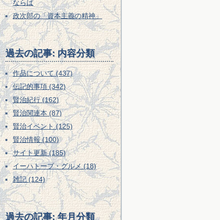
ならば
政次郎の「資本主義の精神」
過去の記事: 内容分類
作品について (437)
伝記的事項 (342)
賢治紀行 (162)
賢治関連本 (87)
賢治イベント (125)
賢治情報 (100)
サイト更新 (185)
イーハトーブ・グルメ (18)
雑記 (124)
過去の記事: 年月分類