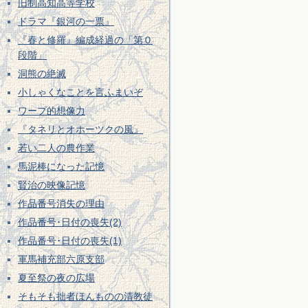
旧制高知高等学校
ドラマ『銀河の一票』
『春と修羅』編成経過の「第０
段階」
洞熊の絶滅
小しゃくなことを言ふまいぞ
ワープ的想像力
『タネリとオホーツクの風』
若い二人の農作業
馬泥棒になった記憶
賢治の映像記憶
作品番号消失の理由
作品番号･日付の喪失(2)
作品番号･日付の喪失(1)
軍馬補充部六原支部
夏至祭の夜の広場
そもそも拙者ほんものの清教徒