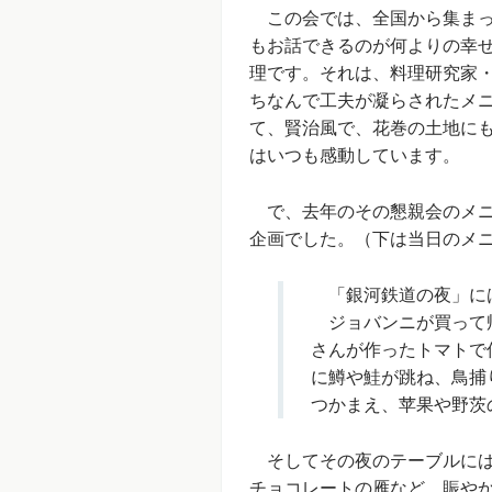
この会では、全国から集まっ
もお話できるのが何よりの幸
理です。それは、料理研究家
ちなんで工夫が凝らされたメ
て、賢治風で、花巻の土地に
はいつも感動しています。
で、去年のその懇親会のメニ
企画でした。（下は当日のメ
「銀河鉄道の夜」には
ジョバンニが買って帰
さんが作ったトマトで
に鱒や鮭が跳ね、鳥捕
つかまえ、苹果や野茨
そしてその夜のテーブルには
チョコレートの雁など、賑や