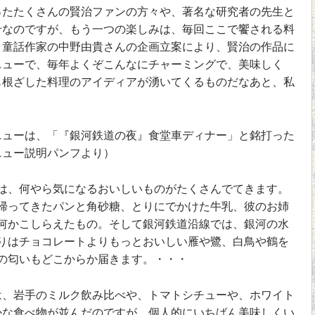
たたくさんの賢治ファンの方々や、著名な研究者の先生と
せなのですが、もう一つの楽しみは、毎回ここで饗される料
・童話作家の中野由貴さんの企画立案により、賢治の作品に
ニューで、毎年よくぞこんなにチャーミングで、美味しく
も根ざした料理のアイディアが湧いてくるものだなあと、私
ューは、「『銀河鉄道の夜』食堂車ディナー」と銘打った
ニュー説明パンフより）
、何やら気になるおいしいものがたくさんでてきます。
ってきたパンと角砂糖、とりにでかけた牛乳、彼のお姉
何かこしらえたもの。そして銀河鉄道沿線では、銀河の水
りはチョコレートよりもっとおいしい雁や鷺、白鳥や鶴を
の匂いもどこからか届きます。・・・
、岩手のミルク飲み比べや、トマトシチューや、ホワイト
かな食べ物が並んだのですが、個人的にいちばん美味しくい