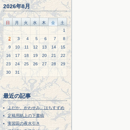
2026年8月
日
月
火
水
木
金
土
1
2
3
4
5
6
7
8
9
10
11
12
13
14
15
16
17
18
19
20
21
22
23
24
25
26
27
28
29
30
31
最近の記事
よだか、かわせみ、はちすずめ
定稿用紙上の下書稿
実習田の夜水引き