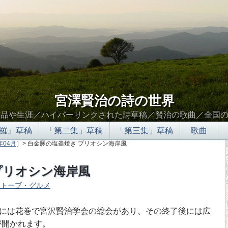
宮澤賢治の詩の世界
作品や生涯／ハイパーリンクされた詩草稿／賢治の歌曲／全国
羅』草稿
「第二集」草稿
「第三集」草稿
歌曲
年04月
］> 白金豚の塩釜焼き プリオシン海岸風
プリオシン海岸風
ハトーブ・グルメ
∮∬
日には花巻で宮沢賢治学会の総会があり、その終了後には広
が開かれます。