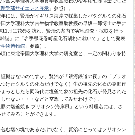
北帝国大学理科大学地質学教室教授の松本彦七郎博士でした
念 理学部サイエンス展示
」参照）。
年には、賢治がイギリス海岸で採集したバタグルミの化石
帝国大学理科大学古生物学教室助教授の早坂一郎博士の手に
5年11月に花巻を訪れ、賢治の案内で実地踏査・採取を行っ
地学雑誌』に「岩手県花巻町産化石胡桃に就いて」として発表
合学術博物館
」参照）。
頃に東北帝国大学理科大学の研究室と、一定の関わりを持
証拠はないのですが、賢治が「銀河鉄道の夜」の「プリオ
見つけたクルミの化石だけでなく）牛の祖先の化石の発掘作
ひょっとしたら同時代に塩釜で象の祖先の化石が発見された
もしれない・・・などと空想してみたわけです。
豚の塩釜焼き プリオシン海岸風」という料理名には、さ
わせてみることができます。
包む塩の塊であるだけでなく、賢治にとってはプリオシン