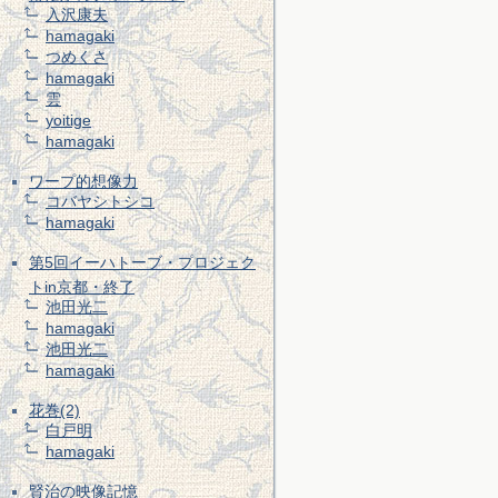
入沢康夫
hamagaki
つめくさ
hamagaki
雲
yoitige
hamagaki
ワープ的想像力
コバヤシトシコ
hamagaki
第5回イーハトーブ・プロジェク
トin京都・終了
池田光二
hamagaki
池田光二
hamagaki
花巻(2)
白戸明
hamagaki
賢治の映像記憶