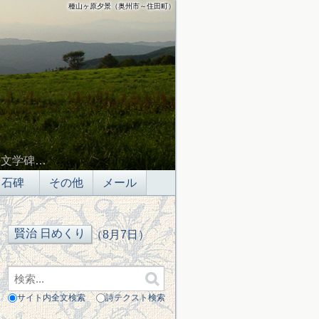
種山ヶ原夕景（奥州市～住田町）
の文学碑…
石碑
その他
メール
（8月7日）
サイト内全文検索
詩テクスト検索