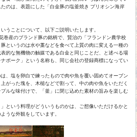
たのは、表題にした「白金豚の塩釜焼き プリオシン海岸
いうことについて、以下ご説明いたします。
花巻産のブランド豚の銘柄で、賢治の「フランドン農学校
、豚というのは水や藁などを食べて上質の肉に変える一種の
代表的な無機物の触媒である白金と同じことだ、と述べる場
チナポーク」という名称も、同じ会社の登録商標になってい
は、塩を卵白で練ったもので肉や魚を覆い固めてオーブン
き上がった塊を、木槌などで割って、中の肉や魚をいただく
ンプルな味付けで、「釜」に閉じ込めた素材の旨みを楽しむ
」という料理がどういうものかは、ご想像いただけるかと
のような外観をしています。