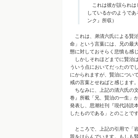
これは彼が誤られはじ
しているかのようであ
ンク』所収）
これは、弟清六氏による賢治
命」という言葉には、兄の最
態に対しておそらく悲憤も感
しかしそれほどまでに賢治は
ういう点においてだったので
にかられますが、賢治につい
戒の言葉とせねばと感じます
ちなみに、上記の清六氏の文
巻』所載「兄、賢治の一生」か
発表し、思潮社刊『現代詩読本1
したものである」とのことで
ところで、上記の引用で「岩
題をはらんでいます。もしも