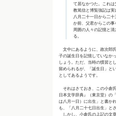
て居なかつた。これは
教篤信と博覧強記は実
八月二十一日から二十
か前、父君からこの事
周囲の人々の記憶と清
る。
文中にあるように、政次郎氏
子の誕生日を記憶していなか
しょう。ただ、当時の慣習と
留められるが、「誕生日」と
としてあるようです。
それはさておき、この小倉氏の
日本文学辞典』（東京堂）の
は八月一日）に出生」と書かれ、
も、「八月二十七日出生」と
しかし、小倉氏の上記の文章