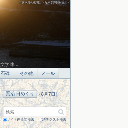
下安家港の夜明け（九戸郡野田村玉川）
の文学碑…
石碑
その他
メール
（8月7日）
サイト内全文検索
詩テクスト検索