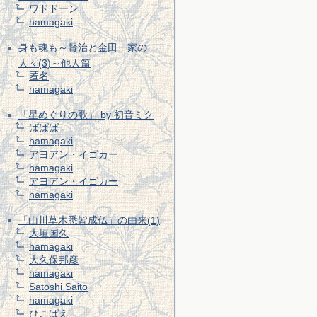
ワドドーン
hamagaki
身も魂も～賢治と金田一家の
人々(3)～他人篇
匿名
hamagaki
「星めぐりの歌」 by 初音ミク
ばばば
hamagaki
アヨアン・イゴカー
hamagaki
アヨアン・イゴカー
hamagaki
「山川草木悉皆成仏」の由来(1)
大垣国久
hamagaki
大久保邦彦
hamagaki
Satoshi Saito
hamagaki
ひこばえ