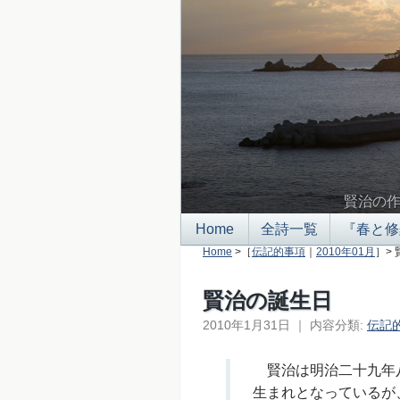
賢治の
Home
全詩一覧
『春と修
Home
>［
伝記的事項
｜
2010年01月
］>
賢治の誕生日
2010年1月31日
｜
内容分類:
伝記
賢治は明治二十九年八
生まれとなっているが