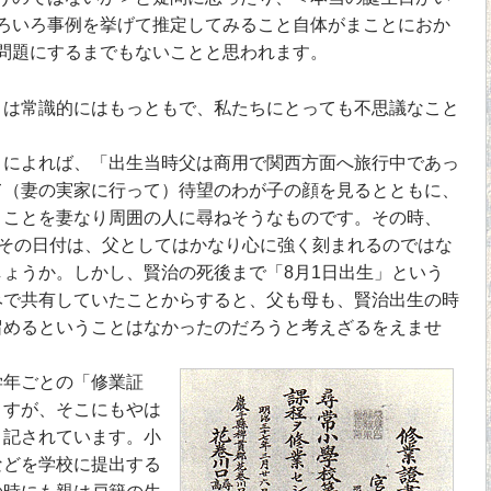
ろいろ事例を挙げて推定してみること自体がまことにおか
問題にするまでもないことと思われます。
は常識的にはもっともで、私たちにとっても不思議なこと
によれば、「出生当時父は商用で関西方面へ旅行中であっ
て（妻の実家に行って）待望のわが子の顔を見るとともに、
うことを妻なり周囲の人に尋ねそうなものです。その時、
たその日付は、父としてはかなり心に強く刻まれるのではな
ょうか。しかし、賢治の死後まで「8月1日出生」という
みで共有していたことからすると、父も母も、賢治出生の時
留めるということはなかったのだろうと考えざるをえませ
年ごとの「修業証
ますが、そこにもやは
と記されています。小
などを学校に提出する