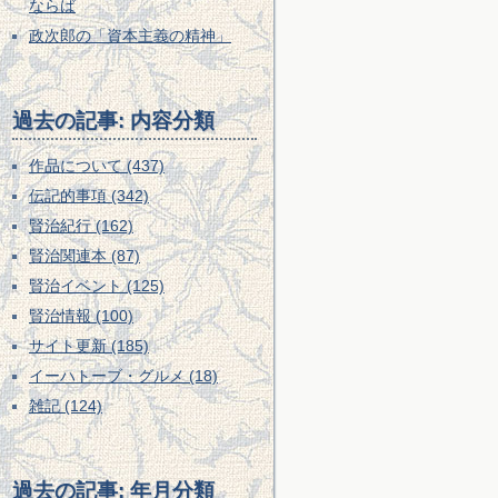
ならば
政次郎の「資本主義の精神」
過去の記事: 内容分類
作品について (437)
伝記的事項 (342)
賢治紀行 (162)
賢治関連本 (87)
賢治イベント (125)
賢治情報 (100)
サイト更新 (185)
イーハトーブ・グルメ (18)
雑記 (124)
過去の記事: 年月分類