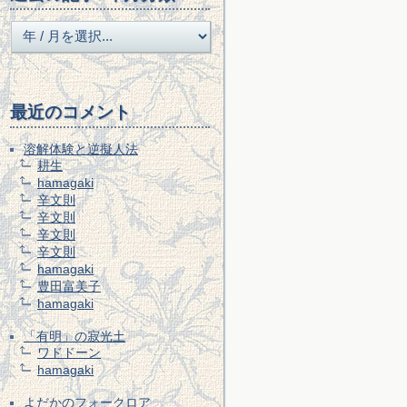
最近のコメント
溶解体験と逆擬人法
耕生
hamagaki
辛文則
辛文則
辛文則
辛文則
hamagaki
豊田富美子
hamagaki
「有明」の寂光土
ワドドーン
hamagaki
よだかのフォークロア