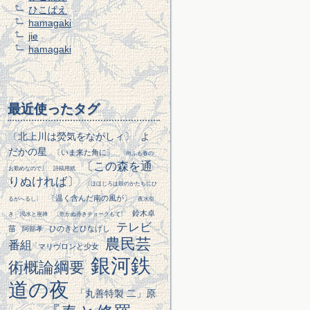
ひこばえ
hamagaki
jie
hamagaki
最近使ったタグ
〔北上川は熒気をながしィ〕
よ
だかの星
〔いま来た角に〕
〔向ふも春の
〔この森を通
お勤めなので〕
詩稿用紙
りぬければ〕
〔ほほじろは鼓のかたちにひ
〔温く含んだ南の風が〕
るがへるし〕
夜水引
鈴木卓
き
渇水と座禅
〔乾かぬ赤きチョークもて〕
テレビ
苗
ひのきとひなげし
阿部孝
農民芸
番組
マリヴロンと少女
銀河鉄
術概論綱要
道の夜
「丸善特製 二」原