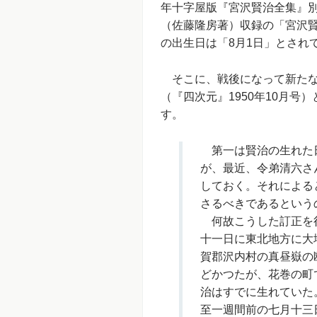
年十字屋版『宮沢賢治全集』別
（佐藤隆房著）収録の「宮沢
の出生日は「8月1日」とされ
そこに、戦後になって新たな
（『四次元』1950年10月
す。
第一は賢治の生れた日
が、最近、令弟清六さ
しておく。それによる
さるべきであるという
何故こうした訂正を行
十一日に東北地方に大
賀郡沢内村の真昼嶽の
どかつたが、花巻の町
治はすでに生れていた
至一週間前の七月十三