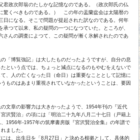
父君政次郎翁のたしかな記憶なのである。（政次郎氏の仏
に驚くべきものである。） この年の盂蘭盆会は太陽暦の
三日になる。そこで問題が提起された訳なのである。何年
を承つて以来、私の疑問の一つになつていた。ところが、
六さんの調査によつて、この疑問が漸く氷解されたのであ
の「博覧強記」は大したものだったようですが、自分の息
ったという点では、ちょっと減点になるのもやむをえないで
して、人の亡くなった日（命日）は重要なこととして記憶に
いうものはあまり重視されていなかったということは、要因
文章の影響力は大きかったようで、1954年刊の『近代
「宮沢賢治」の項には「明治二十九年八月二十七日（戸籍上
1956年-1957年の筑摩書房版『宮沢賢治全集』の年譜で
されました。
には、出生日を「8月27日」と決める根拠として、具体的