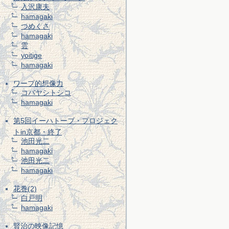
入沢康夫
hamagaki
つめくさ
hamagaki
雲
yoitige
hamagaki
ワープ的想像力
コバヤシトシコ
hamagaki
第5回イーハトーブ・プロジェク
トin京都・終了
池田光二
hamagaki
池田光二
hamagaki
花巻(2)
白戸明
hamagaki
賢治の映像記憶