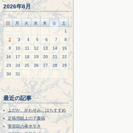
2026年8月
日
月
火
水
木
金
土
1
2
3
4
5
6
7
8
9
10
11
12
13
14
15
16
17
18
19
20
21
22
23
24
25
26
27
28
29
30
31
最近の記事
よだか、かわせみ、はちすずめ
定稿用紙上の下書稿
実習田の夜水引き