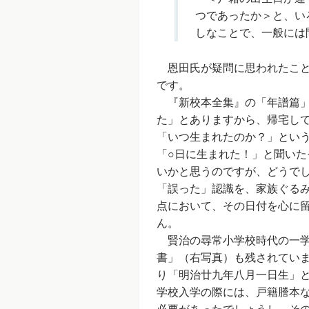
つであったか＞と、い
しなことで、一般には
恩田氏が疑問に思われたこと
です。
『新校本全集』の「年譜篇」
た」とありますから、帰宅し
「いつ生まれたのか？」とい
「○日に生まれた！」と聞い
いかと思うのですが、どうでし
「誤った」認識を、家族ぐる
点において、その日付を心に
ん。
賢治の尋常小学校時代の一学
書」（右写真）も残されてい
り「明治廿九年八月一日生」
学校入学の際には、戸籍謄本