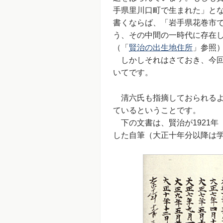
手県里川口町で生まれた」と
書くならば、「岩手県花巻市
う、その中間の一時代に存在
（「
賢治の出生地住所
」参照
しかしそれはさておき、今回
いてです。
清六氏も指摘しておられるよ
ているということです。
下の文書は、賢治が1921年
した自筆（大正十年分以降は