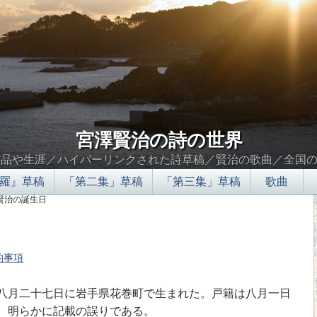
宮澤賢治の詩の世界
作品や生涯／ハイパーリンクされた詩草稿／賢治の歌曲／全国
羅』草稿
「第二集」草稿
「第三集」草稿
歌曲
 賢治の誕生日
的事項
∮∬
月二十七日に岩手県花巻町で生まれた。戸籍は八月一日
、明らかに記載の誤りである。