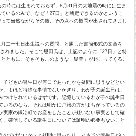
盆会の時には生まれておらず、8月31日の大地震の時には生ま
ているのみで、なぜ「27日」と断定できるのかというこ
がって当然ながらその後、その点への疑問が出されてきまし
月二十七日出生説への質問」と題した書簡形式の文章を
掲載されました。そこで恩田氏は、上記のように「27日」と特
るとともに、そもそもこのような「疑問」が起こってくるこ
子どもの誕生日が何日であったかを疑問に思うなどとい
か。よほど特殊な事情でないかぎり、わが子の誕生日は、
みつけられているはずです。記憶しているわが子の誕生日
ているのなら、それは明かに戸籍の方がまちがっているの
が実家の鍛冶町でお産をしたことが疑いない事実として確
く、確信している誕生日については証明の必要もないこと
のではないか＞と疑問に思ったり、＜本当の誕生日がい