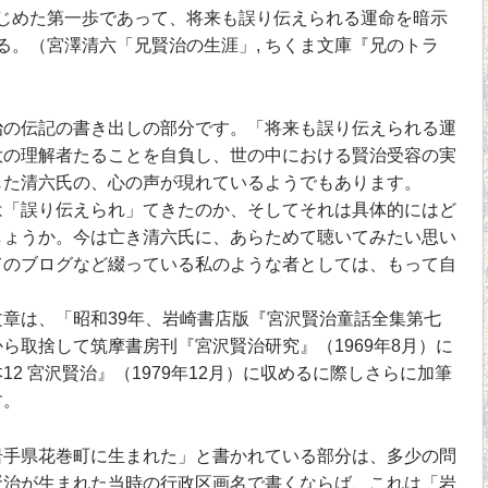
めた第一歩であって、将来も誤り伝えられる運命を暗示
る。（宮澤清六「兄賢治の生涯」, ちくま文庫『兄のトラ
の伝記の書き出しの部分です。「将来も誤り伝えられる運
大の理解者たることを自負し、世の中における賢治受容の実
じた清六氏の、心の声が現れているようでもあります。
「誤り伝えられ」てきたのか、そしてそれは具体的にはど
しょうか。今は亡き清六氏に、あらためて聴いてみたい思い
てのブログなど綴っている私のような者としては、もって自
。
章は、「昭和39年、岩崎書店版『宮沢賢治童話全集第七
ら取捨して筑摩書房刊『宮沢賢治研究』（1969年8月）に
2 宮沢賢治』（1979年12月）に収めるに際しさらに加筆
す。
手県花巻町に生まれた」と書かれている部分は、多少の問
賢治が生まれた当時の行政区画名で書くならば、これは「岩