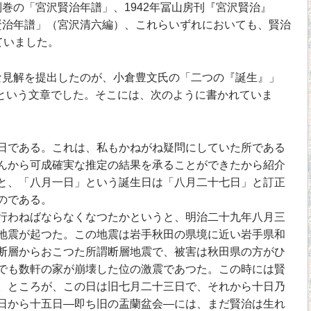
巻の「宮沢賢治年譜」、1942年冨山房刊『宮沢賢治』
賢治年譜」（宮沢清六編）、これらいずれにおいても、賢治
ていました。
見解を提出したのが、小倉豊文氏の「二つの『誕生』」
号）という文章でした。そこには、次のように書かれていま
である。これは、私もかねがね疑問にしていた所である
んから可成確実な推定の結果を承ることができたから紹介
と、「八月一日」という誕生日は「八月二十七日」と訂正
のである。
わねばならなくなつたかというと、明治二十九年八月三
地震が起つた。この地震は岩手秋田の県境に近い岩手県和
断層からおこつた所謂断層地震で、被害は秋田県の方がひ
でも数軒の家が崩壊した位の激震であつた。この時には賢
。ところが、この日は旧七月二十三日で、それから十日乃
日から十五日―即ち旧の盂蘭盆会―には、まだ賢治は生れ