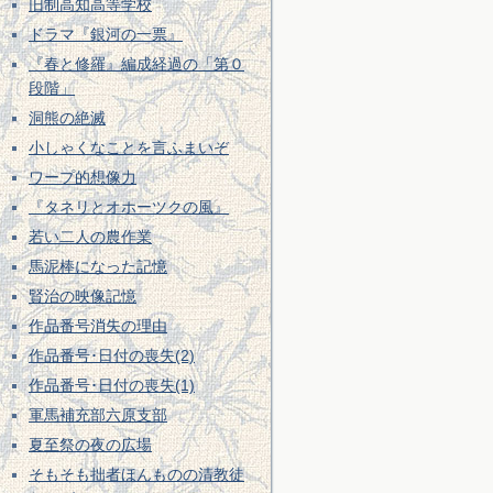
旧制高知高等学校
ドラマ『銀河の一票』
『春と修羅』編成経過の「第０
段階」
洞熊の絶滅
小しゃくなことを言ふまいぞ
ワープ的想像力
『タネリとオホーツクの風』
若い二人の農作業
馬泥棒になった記憶
賢治の映像記憶
作品番号消失の理由
作品番号･日付の喪失(2)
作品番号･日付の喪失(1)
軍馬補充部六原支部
夏至祭の夜の広場
そもそも拙者ほんものの清教徒