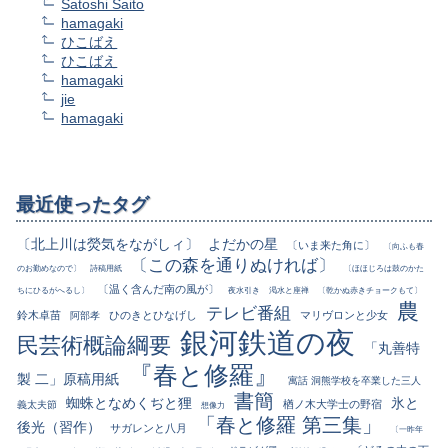
Satoshi Saito
hamagaki
ひこばえ
ひこばえ
hamagaki
jie
hamagaki
最近使ったタグ
〔北上川は熒気をながしィ〕
よだかの星
〔いま来た角に〕
〔向ふも春
〔この森を通りぬければ〕
のお勤めなので〕
詩稿用紙
〔ほほじろは鼓のかた
〔温く含んだ南の風が〕
ちにひるがへるし〕
夜水引き
渇水と座禅
〔乾かぬ赤きチョークもて〕
農
テレビ番組
鈴木卓苗
ひのきとひなげし
マリヴロンと少女
阿部孝
銀河鉄道の夜
民芸術概論綱要
「丸善特
『春と修羅』
製 二」原稿用紙
寓話 洞熊学校を卒業した三人
書簡
蜘蛛となめくぢと狸
氷と
楢ノ木大学士の野宿
義太夫節
想像力
「春と修羅 第三集」
後光（習作）
サガレンと八月
〔一昨年