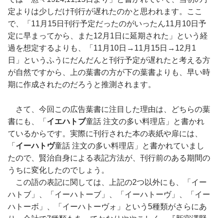
定よりは少しだけ刊行が遅れたのかと思われます。ここ
で、「11月15日刊行予定だったのがいったん11月10日予
定に早まってから、また12月1日に延期された」という経
過を想定するよりも、「11月10日→11月15日→12月1
日」というふうにだんだんと刊行予定が遅れたと考える方
が自然ですから、上の葉書の方が下の葉書よりも、早い時
期に作成されたのだろうと推測されます。
さて、今回この広告葉書に注目した理由は、どちらの葉
書にも、「
イエハトブ
童話 注文の多い料理店」と書かれ
ているからです。実際に刊行された本の表紙や扉には、
「
イーハトヴ
童話 注文の多い料理店」と書かれていまし
たので、賢治自身による表記方法が、刊行前のある期間の
うちに変化したのでしょう。
この語の表記に関しては、上記の2つ以外にも、「イー
ハトブ」、「イーハトーブ」、「イーハトーヴ」、「イー
ハトーボ」、「イーハトーヴォ」という5種類がさらにあ