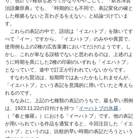
り、合計で7種類もあってかなりややこしく、『新宮澤賢
治語彙辞典』でも、「時期的にも不同で、表記変化の確と
した根拠もないと言わざるをえない」と結論づけていま
す。
これらの表記の中で、語頭は「イエハトブ」を除いてす
べて「イー」ですから、「イエハトブ」のみやや異質で、
使用例も上の2種の広告葉書においてだけのようです。し
かし、これが単なる誤植でないと思われるのは、上述のよ
うに時期を異にした2種の印刷のいずれも「イエハトブ」
となっていて、途中で訂正が行われていないからです。
すなわち賢治は、短期間ではあったかもしれませんが、
「イエハトブ」という表記を意識的に用いていたと考えら
れるのです。
ちなみに、上記の七種類の表記のうちで、最も早い用例
は、1923.11.22の日付けを持つ「
イーハトブの氷霧
」
（『春と修羅』）における「イーハトブ」です。他の表記
が用いられている作品を通覧すると、今回注目した「イエ
ハトブ」というのは、比較的早い時期の表記だろうという