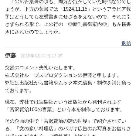
上の広告葉書の頃も、両方が混在していた時代なのでし
ょうが、下方の葉書では「1924,11,15」というアラビア数
字はどうしても左横書きにせざるをえないので、それに引
きずられる形で、上の行の「◎新刊書御案内◎」も左横書
きにされたのでしょうか。
返信
伊藤
2016年6月21日 13:35
突然のコメント失礼いたします。
株式会社ループスプロダクションの伊藤と申します。
弊社は出版社から書籍やムック本の編集・制作を請け負っ
ております。
現在、弊社では宝島社という出版社から発刊されます
「宮沢賢治100の言葉」という本を制作しております。
その企画の中で「宮沢賢治の詩の世界」で紹介されてい
る、「文の多い料理店」のハガキ広告のお写真をお借りさ