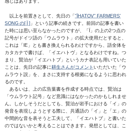
感じはあります。
以上を前置きとして、先日の「
"ÏHATOV" FARMERS'
SONG の[ Ï ]
」という記事の続きです。前回の記事を書い
た時には思い至らなかったのですが、「Ï」の上の2つ点の
記号がドイツ語の「ウムラウト」の拡大使用だとすると、
これは「IE」とも書き換えられるわけですから、語全体を
カタカナで書けば、「イエハトヴ」となるわけですね。つ
まり、賢治が「イエハトブ」というカナ表記も用いていた
ことは、先日の記事に
耕生さんがコメント
いただいた「ウ
ムラウト説」を、まさに支持する根拠になるように思われ
るのです。
あるいは、上の広告葉書を作成する時点では、賢治は
「ウムラウト記号」など意識にはなかったのかもしれませ
ん。しかしそうだとしても、賢治が岩手における「イ」の
発音を表現しようとする際に、共通語の「イ」と「エ」の
中間的な音を表そうと工夫して、「イエハトブ」と書いた
のではないかと考えることはできます。発想としては、こ