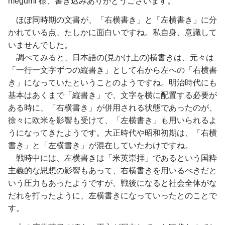
megumi 様、書き込みありがとうございます。
ほぼ同時期の文書が、「右横書き」と「左横書き」に分
かれている点、たしかに面白いですね。私自身、意識して
いませんでした。
調べてみると、日本語の(見かけ上の)横書きは、元々は
「一行一文字ずつの縦書き」として右から左への「右横書
き」になっていたということのようですね。明治時代にも
基本はあくまで「縦書き」で、文字を横に配置する必要が
ある時に、「右横書き」が併用される状態であったのが、
徐々に欧米を影響も受けて、「左横書き」も用いられるよ
うになってきたようです。大正時代や昭和初期は、「右横
書き」と「左横書き」が混在していたわけですね。
戦時中には、左横書きは「米英崇拝」であるという国粋
主義的な思想の影響もあって、右横書きを用いるべきだと
いう圧力もあったようですが、戦後になると社会全体がな
だれを打ったように、左横書きになっていったとのことで
す。