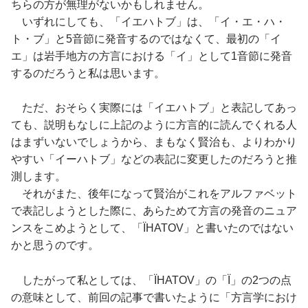
ちらの方が無理がないかもしれません。
いずれにしても、「イエハトブ」は、「イ・エ・ハ・
ト・ブ」と5音節に発音するのではなくて、最初の「イ
エ」は岩手地方の方言における「イ」として1音節に発音
するのだろうと私は思います。
ただ、おそらく実際には「イエハトブ」と表記してあっ
ても、説明もなしに上記のように方言的に読んでくれる人
はまずいないでしょうから、まもなく賢治も、よりわかり
やすい「イーハトブ」などの表記に変更したのだろうと推
測します。
それがまた、後年になって賢治がこれをアルファベット
で表記しようとした際に、あらためて方言の発音のニュア
ンスをこめようとして、「ÏHATOV」と書いたのではない
かと思うのです。
したがって私としては、「ÏHATOV」の「Ï」の2つの点
の意味として、前回の記事で書いたように「方言学におけ