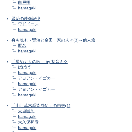
白戸明
hamagaki
賢治の映像記憶
ワドドーン
hamagaki
身も魂も～賢治と金田一家の人々(3)～他人篇
匿名
hamagaki
「星めぐりの歌」 by 初音ミク
ばばば
hamagaki
アヨアン・イゴカー
hamagaki
アヨアン・イゴカー
hamagaki
「山川草木悉皆成仏」の由来(1)
大垣国久
hamagaki
大久保邦彦
hamagaki