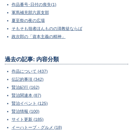
作品番号･日付の喪失(1)
軍馬補充部六原支部
夏至祭の夜の広場
そもそも拙者ほんものの清教徒ならば
政次郎の「資本主義の精神」
過去の記事: 内容分類
作品について (437)
伝記的事項 (342)
賢治紀行 (162)
賢治関連本 (87)
賢治イベント (125)
賢治情報 (100)
サイト更新 (185)
イーハトーブ・グルメ (18)