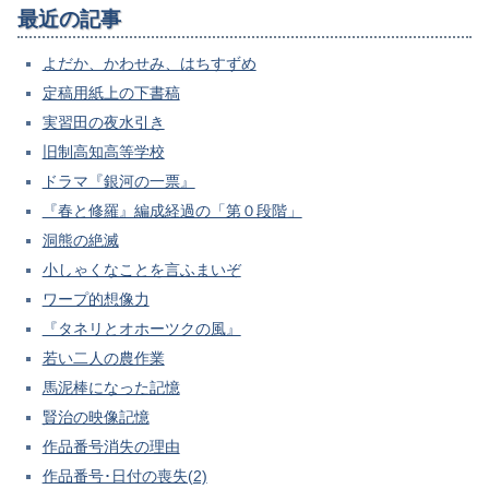
最近の記事
よだか、かわせみ、はちすずめ
定稿用紙上の下書稿
実習田の夜水引き
旧制高知高等学校
ドラマ『銀河の一票』
『春と修羅』編成経過の「第０段階」
洞熊の絶滅
小しゃくなことを言ふまいぞ
ワープ的想像力
『タネリとオホーツクの風』
若い二人の農作業
馬泥棒になった記憶
賢治の映像記憶
作品番号消失の理由
作品番号･日付の喪失(2)