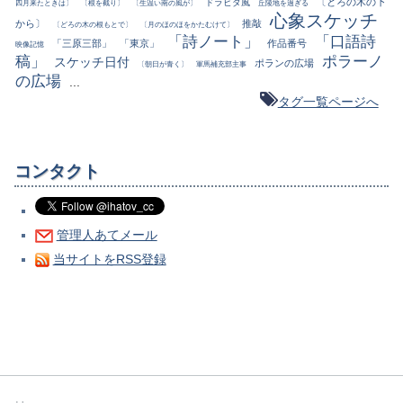
〔どろの木の下
ドラビダ風
四月来たときは〕
〔根を截り〕
〔生温い南の風が〕
丘陵地を過ぎる
心象スケッチ
から〕
推敲
〔どろの木の根もとで〕
〔月のほのほをかたむけて〕
「詩ノート」
「口語詩
「三原三部」
「東京」
作品番号
映像記憶
稿」
ポラーノ
スケッチ日付
ポランの広場
〔朝日が青く〕
軍馬補充部主事
の広場
...
タグ一覧ページへ
コンタクト
管理人あてメール
当サイトをRSS登録