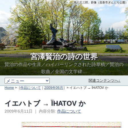
「風の又三郎」群像（花巻市ぎんどろ公園）
宮澤賢治の詩の世界
賢治の作品や生涯／ハイパーリンクされた詩草稿／賢治の
歌曲／全国の文学碑…
関連コンテンツへ↓
Home
>［
作品について
｜
2009年06月
］> イエハトブ → ÏHATOV か
イエハトブ → ÏHATOV か
2009年6月11日
｜
内容分類:
作品について
∮∬