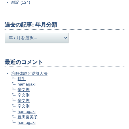
雑記 (124)
過去の記事: 年月分類
最近のコメント
溶解体験と逆擬人法
耕生
hamagaki
辛文則
辛文則
辛文則
辛文則
hamagaki
豊田富美子
hamagaki