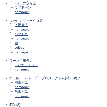
「有明」の寂光土
ワドドーン
hamagaki
よだかのフォークロア
入沢康夫
hamagaki
つめくさ
hamagaki
雲
yoitige
hamagaki
ワープ的想像力
コバヤシトシコ
hamagaki
第5回イーハトーブ・プロジェクトin京都・終了
池田光二
hamagaki
池田光二
hamagaki
花巻(2)